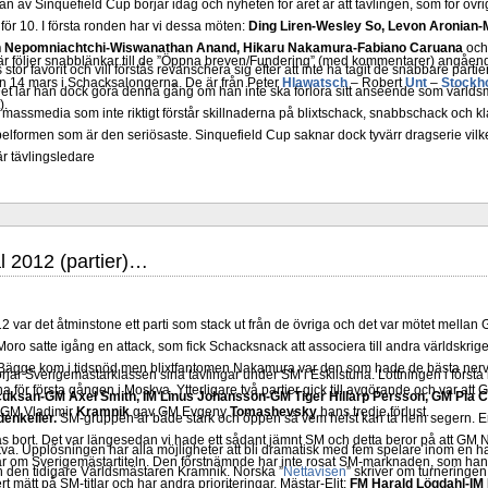
 av Sinquefield Cup börjar idag och nyheten för året är att tävlingen, som för övrig
för 10. I första ronden har vi dessa möten:
Ding Liren-Wesley So, Levon Aronian-
Ian Nepomniachtchi-Wiswanathan Anand, Hikaru Nakamura-Fabiano Caruana
oc
 Här följer snabblänkar till de ”Öppna breven/Fundering” (med kommentarer) angåen
 stor favorit och vill förstås revanschera sig efter att inte ha tagit de snabbare part
n 14 mars i Schacksalongerna. De är från Peter
Hlawatsch
– Robert
Unt
–
Stockh
 Det lär han dock göra denna gång om han inte ska förlora sitt anséende som värld
).
 massmedia som inte riktigt förstår skillnaderna på blixtschack, snabbschack och kl
lformen som är den seriösaste. Sinquefield Cup saknar dock tyvärr dragserie vilket
 är tävlingsledare
l 2012 (partier)…
 var det åtminstone ett parti som stack ut från de övriga och det var mötet mella
 Moro satte igång en attack, som fick Schacksnack att associera till andra världskri
ägge kom i tidsnöd men blixtfantomen Nakamura var den som hade de bästa nerver
rjar Sverigemästarklassen sina tävlingar under SM i Eskilstuna. Lottningen i först
a för första gången i Moskva. Ytterligare två partier gick till avgörande och var at
üksan-GM Axel Smith, IM Linus Johansson-GM Tiger Hillarp Persson, GM Pia C
 GM Vladimir
Kramnik
gav GM Evgeny
Tomashevsky
hans tredje förlust.
enkeller.
SM-gruppen är både stark och öppen så vem helst kan ta hem segern. En
s bort. Det var längesedan vi hade ett sådant jämnt SM och detta beror på att GM
skva. Upplösningen har alla möjligheter att bli dramatisk med fem spelare inom en 
r om Sverigemästartiteln. Den förstnämnde har inte rosat SM-marknaden, som han 
h den tidigare Världsmästaren Kramnik. Norska ”
Nettavisen
” skriver om turneringen
 mätt på SM-titlar och har andra prioriteringar. Mästar-Elit:
FM Harald Lögdahl-IM 