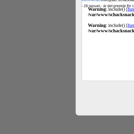
Kommentera
Alingsås Schacksäll
- 26 januari - är det premiär för
t