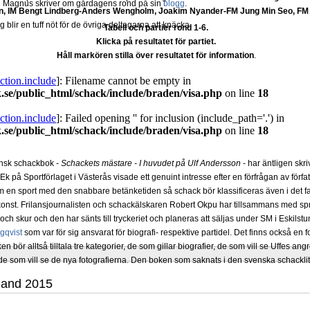
ch Magnus skriver om gårdagens rond på sin
blogg
.
, IM Bengt Lindberg-Anders Wengholm, Joakim Nyander-FM Jung Min Seo, 
rg blir en tuff nöt för de övriga deltagarna att knäcka.
Tabell och partier rond 1-6.
Klicka på resultatet för partiet.
Håll markören stilla över resultatet för information
.
nsk schackbok -
Schackets mästare - I huvudet på Ulf Andersson
- har äntligen skr
Ek på Sportförlaget i Västerås visade ett genuint intresse efter en förfrågan av förf
m en sport med den snabbare betänketiden så schack bör klassificeras även i det f
 konst. Frilansjournalisten och schackälskaren Robert Okpu har tillsammans med s
ch skur och den har sänts till tryckeriet och planeras att säljas under SM i Eskilstu
gqvist
som var för sig ansvarat för biografi- respektive partidel. Det finns också en 
oken bör alltså tilltala tre kategorier, de som gillar biografier, de som vill se Uffes 
som vill se de nya fotografierna. Den boken som saknats i den svenska schacklitte
Island 2015