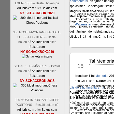
Kommentera
Den sjunde upplagan
EXERCISES – Beställ boken på
spelas med 12 deltagare istället 
Adlibris.com
eller
Bokus.com
Magnus Carlsen-Anish Giri, 
NY SCHACKBOK 2020
Tidigare material i frågan:
Mamedjarov.
Carlsen är givetvis
Stockholms SF som hölls de
dagar sedan, på blodigt allvar.
Webmaster
(med dokument
förödmjukande skriverier i norsk
det nämligen den sistnämnda spe
300 MOST IMPORTANT TACTICAL
ett steg i rätt riktning. Chris Bird
CHESS POSITIONS – Beställ
boken på
Adlibris.com
eller
Bokus.com
NY SCHACKBOK2019
Tal Memoria
jun
15
SCHACKETS MÄSTARE – Beställ
boken på
Adlibris.com
eller
Bokus.com
I rond sex i Tal
Memorial
2012
NY SCHACKBOK 2018
och GM Hikaru
Nakamura
.
utgången blev den samma. B
Läs de 3 kommentarerna
Idag bö
kunde vända partiet och vinn
Pontus Carlsson, FM Kaan Küc
mot GM Luke
McShane
och
Erik Blomqvist-IM Michael Wied
300 MOST IMPORTANT CHESS
Kücüksan kan absolut inte räkna
POSITIONS – Beställ boken på
I dag är det spelledigt i Mo
Tikkanen inte är med och kämpa
Adlibris.com
eller
Bokus.com
överst tronar Morozevich oc
GM-status, och Tikkanen är säkert