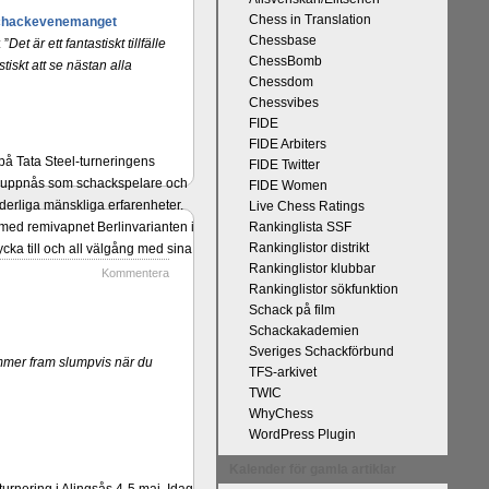
Chess in Translation
chackevenemanget
Chessbase
 ”
Det är ett fantastiskt tillfälle
ChessBomb
tiskt att se nästan alla
Chessdom
Chessvibes
FIDE
FIDE Arbiters
på Tata Steel-turneringens
FIDE Twitter
kan uppnås som schackspelare och
FIDE Women
derliga mänskliga erfarenheter.
Live Chess Ratings
 med remivapnet Berlinvarianten i
Rankinglista SSF
Rankinglistor distrikt
cka till och all välgång med sina
Rankinglistor klubbar
Kommentera
Rankinglistor sökfunktion
Schack på film
Schackakademien
Sveriges Schackförbund
mmer fram slumpvis när du
TFS-arkivet
TWIC
WhyChess
WordPress Plugin
Kalender för gamla artiklar