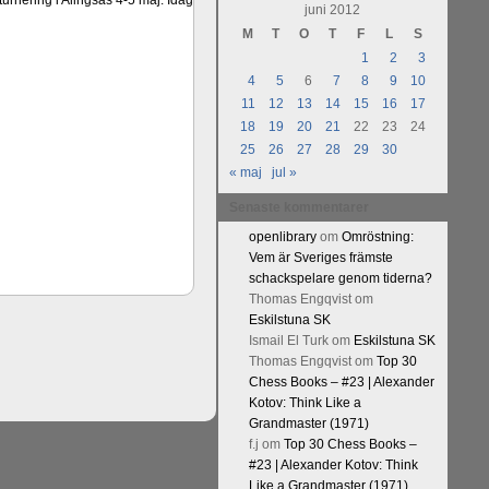
urnering i Alingsås 4-5 maj. Idag
juni 2012
M
T
O
T
F
L
S
1
2
3
4
5
6
7
8
9
10
11
12
13
14
15
16
17
18
19
20
21
22
23
24
25
26
27
28
29
30
« maj
jul »
Senaste kommentarer
openlibrary
om
Omröstning:
Vem är Sveriges främste
schackspelare genom tiderna?
Thomas Engqvist
om
Eskilstuna SK
Ismail El Turk
om
Eskilstuna SK
Thomas Engqvist
om
Top 30
Chess Books – #23 | Alexander
Kotov: Think Like a
Grandmaster (1971)
f.j
om
Top 30 Chess Books –
#23 | Alexander Kotov: Think
Like a Grandmaster (1971)