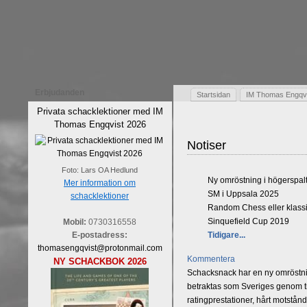
Erbjudanden
Startsidan
IM Thomas Engqvis
Privata schacklektioner med IM
Thomas Engqvist 2026
Notiser
Foto: Lars OA Hedlund
Ny omröstning i högerspal
Mer information om
SM i Uppsala 2025
schacklektioner
Random Chess eller klassi
Sinquefield Cup 2019
Mobil:
0730316558
E-postadress:
Tidigare...
thomasengqvist@protonmail.com
Kommentera
NY SCHACKBOK 2026
Schacksnack har en ny omröstnin
betraktas som Sveriges genom tid
ratingprestationer, hårt motstån