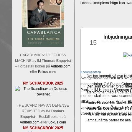
i denna komplexa fråga kan sva
Inbjudning
jun
15
CAPABLANCA: THE CHESS
MACHINE av IM
Thomas Engqvist
– Förbeställ boken på
Adlibris.com
eller
Bokus.com
Kommentera
Det har kommit två nya klick
Sverigemästarklassen och övriga 
NY SCHACKBOK 2025
ratingordning: GM Platon Galper
Den som kommer först i tid
Pantzar, IM Hampus Sörensen GM
återkommer med en deltagar
men det skulle inte vara osann
tillfälliga ratingtoppar. Mästar
André Nilsson har skickat m
THE SCANDINAVIAN DEFENSE
Lindberg, FM Joar Östlund, FM A
Västerås Open:
Sista helge
REVISITED av IM
Thomas
utvecklande spelare kommer att 
man tagit till ett känt knep o
Engqvist
– Beställ boken på
jämna, hårda partier för all
Adlibris.com
eller
Bokus.com
NY SCHACKBOK 2025