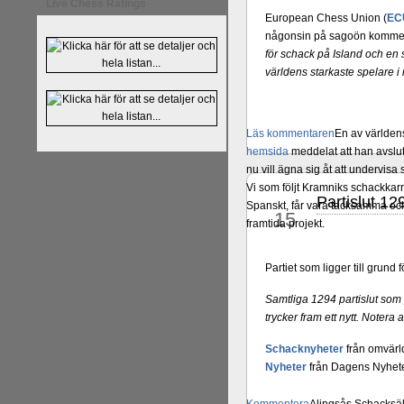
Live Chess Ratings
European Chess Union (
EC
någonsin på sagoön kommer a
för schack på Island och en s
världens starkaste spelare 
Läs kommentaren
En av världens
hemsida
meddelat att han avslut
nu vill ägna sig åt att undervis
Vi som följt Kramniks schackkar
Partislut 1
jun
Spanskt, får vara tacksamma och 
15
framtida projekt.
Partiet som ligger till grun
Samtliga 1294 partislut som
trycker fram ett nytt. Notera 
Schacknyheter
från omvärl
Nyheter
från Dagens Nyhete