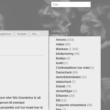
Kategorier
egistrera
Gästbok
Kontakt
Om…
Annons
(153)
Artikel
(95)
Blänkare
(1 242)
blixtturnering
(45)
Boktips
(4)
bullet
(1)
Chefredaktören har ordet
(2)
Damschack
(84)
damvärldsmästare
(11)
dataschack
(7)
Debatt
(70)
domarfrågor
(1)
Elitserien
(20)
n eller Nils Grandelius är att
EM
(12)
 genom till exempel
Engqvists schackskola
(59)
 perspektiv och hur insatt man är
Film
(2)