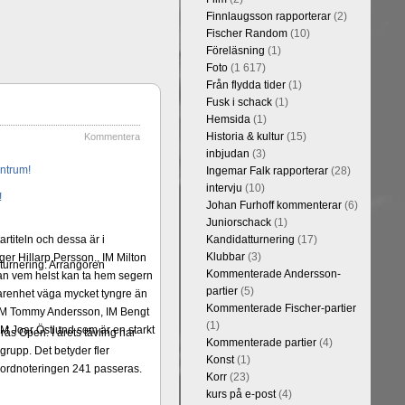
Finnlaugsson rapporterar
(2)
Fischer Random
(10)
Föreläsning
(1)
Foto
(1 617)
Från flydda tider
(1)
Fusk i schack
(1)
Hemsida
(1)
Historia & kultur
(15)
Kommentera
inbjudan
(3)
Ingemar Falk rapporterar
(28)
intervju
(10)
Johan Furhoff kommenterar
(6)
Juniorschack
(1)
rtiteln och dessa är i
Kandidatturnering
(17)
Klubbar
(3)
er Hillarp Persson., IM Milton
urnering. Arrangören
Kommenterade Andersson-
an vem helst kan ta hem segern
partier
(5)
arenhet väga mycket tyngre än
Kommenterade Fischer-partier
n, IM Tommy Andersson, IM Bengt
(1)
M Joar Östlund som är en starkt
ås Open. I årets tävling har
Kommenterade partier
(4)
 grupp. Det betyder fler
Konst
(1)
ekordnoteringen 241 passeras.
Korr
(23)
kurs på e-post
(4)