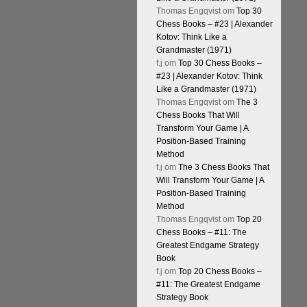
Thomas Engqvist
om
Top 30
Chess Books – #23 | Alexander
Kotov: Think Like a
Grandmaster (1971)
f.j
om
Top 30 Chess Books –
#23 | Alexander Kotov: Think
Like a Grandmaster (1971)
Thomas Engqvist
om
The 3
Chess Books That Will
Transform Your Game | A
Position-Based Training
Method
f.j
om
The 3 Chess Books That
Will Transform Your Game | A
Position-Based Training
Method
Thomas Engqvist
om
Top 20
Chess Books – #11: The
Greatest Endgame Strategy
Book
f.j
om
Top 20 Chess Books –
#11: The Greatest Endgame
Strategy Book