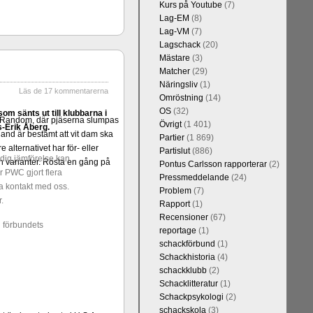
Kurs på Youtube
(7)
Lag-EM
(8)
Lag-VM
(7)
Lagschack
(20)
Mästare
(3)
Matcher
(29)
Näringsliv
(1)
Läs de 17 kommentarerna
Omröstning
(14)
OS
(32)
 sänts ut till klubbarna i
er Random, där pjäserna slumpas
Övrigt
(1 401)
-Erik Åberg.
and är bestämt att vit dam ska
Partier
(1 869)
alternativet har för- eller
Partislut
(886)
dig jämförelse kan
 varianter. Rösta en gång på
Pontus Carlsson rapporterar
(2)
r PWC gjort flera
Pressmeddelande
(24)
ta kontakt med oss.
Problem
(7)
.
Rapport
(1)
Recensioner
(67)
ll förbundets
reportage
(1)
schackförbund
(1)
Schackhistoria
(4)
schackklubb
(2)
Schacklitteratur
(1)
Schackpsykologi
(2)
schackskola
(3)