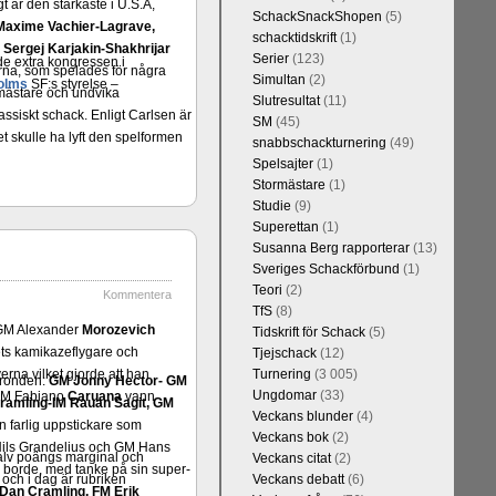
t är den starkaste i U.S.A,
SchackSnackShopen
(5)
Maxime Vachier-Lagrave,
schacktidskrift
(1)
h
Sergej Karjakin-Shakhrijar
Serier
(123)
de extra kongressen i
ierna, som spelades för några
Simultan
(2)
olms
SF:s styrelse –
smästare och undvika
Slutresultat
(11)
assiskt schack. Enligt Carlsen är
SM
(45)
 skulle ha lyft den spelformen
snabbschackturnering
(49)
Spelsajter
(1)
Stormästare
(1)
Studie
(9)
Superettan
(1)
Susanna Berg rapporterar
(13)
Sveriges Schackförbund
(1)
Teori
(2)
Kommentera
TfS
(8)
n GM Alexander
Morozevich
Tidskrift för Schack
(5)
gets kamikazeflygare och
Tjejschack
(12)
na vilket gjorde att han
Turnering
(3 005)
a ronden:
GM Jonny Hector- GM
Ungdomar
(33)
t GM Fabiano
Caruana
vann
ramling-IM Rauan Sagit, GM
Veckans blunder
(4)
 farlig uppstickare som
Veckans bok
(2)
 Nils Grandelius och GM Hans
halv poängs marginal och
Veckans citat
(2)
borde, med tanke på sin super-
 och i dag är rubriken
Veckans debatt
(6)
Dan Cramling, FM Erik