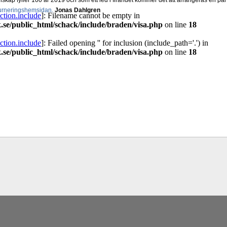
skap fyller 100 år 2019 och som ett led i firandet kommer det att arrangeras en part
urneringshemsidan.
Jonas Dahlgren