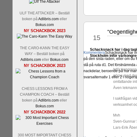
ULF THE ATTACKER – Beställ
boken på
Adlibris.com
eller
Bokus.com
NY SCHACKBOK 2023
”Oegentlig
jun
15
THE CARO-KANN THE EASY
Schacksnack har i dag tagit
Kommentera
Schacksnack har in
WAY – Beställ boken på
Stockholm inför vårkongre
på den sista raden, eller om du 
Adlibris.com
eller
Bokus.com
stå på ruta d1. Det förstnämnda a
NY SCHACKBOK 2023
Inför kongress
nackdelar, beroende på hur man 
göras med den 
svarsalternativ 1 eller 2 i höger
omfattande int
Även lekmannar
CHESS LESSONS FROM A
CHAMPION COACH – Beställ
I sakfrågan vid
boken på
Adlibris.com
eller
verksamhet och
Bokus.com
NY SCHACKBOK 2022
Mvh
Sven-Gunnar
Lars-Erik Åbe
300 MOST IMPORTANT CHESS