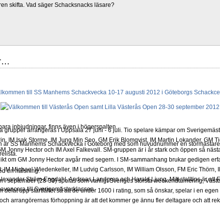
ren skifta. Vad säger Schacksnacks läsare?
ar…
bara inbjudningar, finns även i högerspalten.
grupper arrangeras i Uppsala 27 juni - 6 juli. Tio spelare kämpar om Sverigemästa
in, IM Isak Storme, IM Jung Min Seo, GM Erik Blomqvist, IM Martin Lokander, GM Tig
en är SS Manhems Schackvecka i Göteborg med som huvudnummer en stormästaret
 Jonny Hector och IM Axel Falkevall. SM-gruppen är i år stark och öppen så näst
elista.
olikt om GM Jonny Hector avgår med segern. I SM-sammanhang brukar gedigen erf
-Elit: IM Michael Wiedenkeller, IM Ludvig Carlsson, IM William Olsson, FM Eric Thör
ed en hälsning.
lexander Ström-Engdahl, Andreas Landgren och Harald Ljung. Mitt stalltips är att F
n i september (28-30) spelas som vanligt Sveriges största weekendturnering, Väster
avancera till Sverigemästarklassen.
ch delat upp startfältet så att de under 1600 i rating, som så önskar, spelar i en egen
a och arrangörernas förhoppning är att det kommer ge ännu fler deltagare och att r