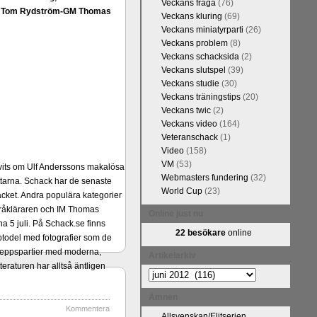
Veckans fråga
(76)
FM Tom Rydström-GM Thomas
Veckans kluring
(69)
Veckans miniatyrparti
(26)
Veckans problem
(8)
Veckans schacksida
(2)
Veckans slutspel
(39)
Veckans studie
(30)
Veckans träningstips
(20)
Veckans twic
(2)
Veckans video
(164)
Veteranschack
(1)
Video
(158)
VM
(53)
ivits om Ulf Anderssons makalösa
Webmasters fundering
(32)
attarna. Schack har de senaste
World Cup
(23)
acket. Andra populära kategorier
pråkläraren och IM Thomas
Online just nu
na 5 juli. På Schack.se finns
22 besökare
online
fotodel med fotografier som de
angreppspartier med moderna,
Artikelarkiv
raturen har alltså äntligen
Artikelarkiv
Ämnen
Kommentera
Allsvenskan/Elitserien