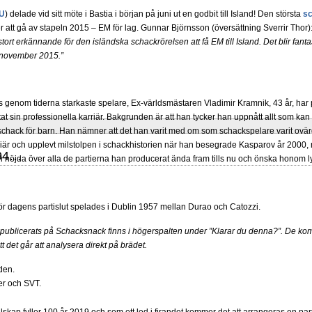
U
) delade vid sitt möte i Bastia i början på juni ut en godbit till Island! Den största
s
tt gå av stapeln 2015 – EM för lag. Gunnar Björnsson (översättning Sverrir Thor):
tort erkännande för den isländska schackrörelsen att få EM till Island. Det blir fantas
i november 2015.”
 genom tiderna starkaste spelare, Ex-världsmästaren Vladimir Kramnik, 43 år, har 
at sin professionella karriär. Bakgrunden är att han tycker han uppnått allt som 
a schack för barn. Han nämner att det han varit med om som schackspelare varit ovär
riär och upplevt milstolpen i schackhistorien när han besegrade Kasparov år 2000,
294…
nöjda över alla de partierna han producerat ända fram tills nu och önska honom ly
d för dagens partislut spelades i Dublin 1957 mellan Durao och Catozzi.
 publicerats på Schacksnack finns i högerspalten under ”Klarar du denna?”. De ko
att det går att analysera direkt på brädet.
den.
r och SVT.