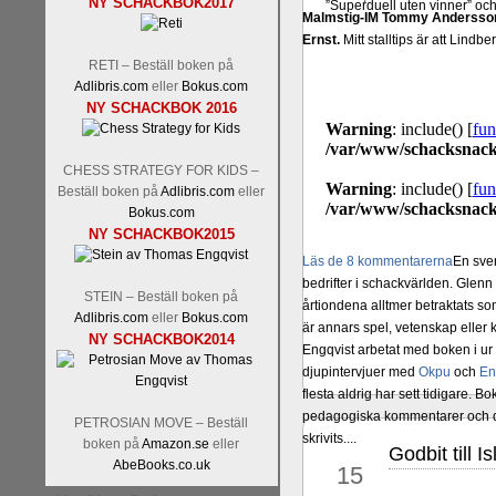
NY SCHACKBOK2017
”Superduell uten vinner” o
Malmstig-IM Tommy Andersson
Ernst.
Mitt stalltips är att Lindbe
RETI – Beställ boken på
Adlibris.com
eller
Bokus.com
NY SCHACKBOK 2016
CHESS STRATEGY FOR KIDS –
Beställ boken på
Adlibris.com
eller
Bokus.com
NY SCHACKBOK2015
Läs de 8 kommentarerna
En sve
bedrifter i schackvärlden. Glenn 
STEIN – Beställ boken på
årtiondena alltmer betraktats so
Adlibris.com
eller
Bokus.com
är annars spel, vetenskap eller
NY SCHACKBOK2014
Engqvist arbetat med boken i ur o
djupintervjuer med
Okpu
och
En
flesta aldrig har sett tidigare. B
pedagogiska kommentarer och de 
PETROSIAN MOVE – Beställ
skrivits....
boken på
Amazon.se
eller
Godbit till 
jun
AbeBooks.co.uk
15