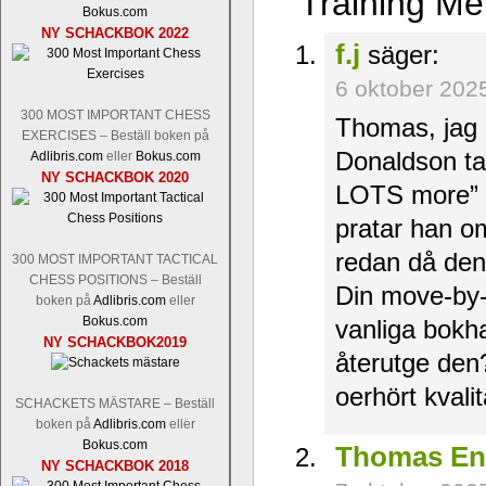
Training Me
Bokus.com
NY SCHACKBOK 2022
f.j
säger:
6 oktober 202
300 MOST IMPORTANT CHESS
Thomas, jag
EXERCISES – Beställ boken på
Donaldson ta
Adlibris.com
eller
Bokus.com
NY SCHACKBOK 2020
LOTS more” (
pratar han o
redan då den 
300 MOST IMPORTANT TACTICAL
CHESS POSITIONS – Beställ
Din move-by-
boken på
Adlibris.com
eller
Bokus.com
vanliga bokh
NY SCHACKBOK2019
återutge den?
oerhört kvali
SCHACKETS MÄSTARE – Beställ
boken på
Adlibris.com
eller
Bokus.com
Thomas En
NY SCHACKBOK 2018