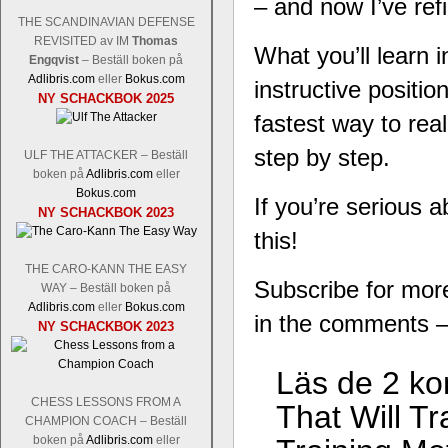
– and now I’ve ref
THE SCANDINAVIAN DEFENSE
REVISITED av IM
Thomas
What you’ll learn 
Engqvist
– Beställ boken på
Adlibris.com
eller
Bokus.com
instructive positi
NY SCHACKBOK 2025
fastest way to re
step by step.
ULF THE ATTACKER – Beställ
boken på
Adlibris.com
eller
Bokus.com
If you’re serious a
NY SCHACKBOK 2023
this!
THE CARO-KANN THE EASY
Subscribe for mor
WAY – Beställ boken på
Adlibris.com
eller
Bokus.com
in the comments –
NY SCHACKBOK 2023
Läs de 2 ko
CHESS LESSONS FROM A
That Will T
CHAMPION COACH – Beställ
boken på
Adlibris.com
eller