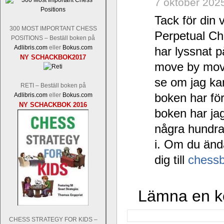
7 oktober 202
Tack för din
300 MOST IMPORTANT CHESS
Perpetual C
POSITIONS – Beställ boken på
Adlibris.com
eller
Bokus.com
har lyssnat p
NY SCHACKBOK2017
move by move
se om jag kan
RETI – Beställ boken på
boken har fö
Adlibris.com
eller
Bokus.com
NY SCHACKBOK 2016
boken har ja
några hundra
i. Om du änd
dig till
chess
Lämna en 
CHESS STRATEGY FOR KIDS –