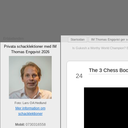
Erbjudanden
Startsidan
IM Thomas Engqvist ger s
Privata schacklektioner med IM
Is Gukesh a Worthy World Champion? En
Thomas Engqvist 2026
The 3 Chess Book
aug
24
Foto: Lars OA Hedlund
Mer information om
schacklektioner
Mobil:
0730316558