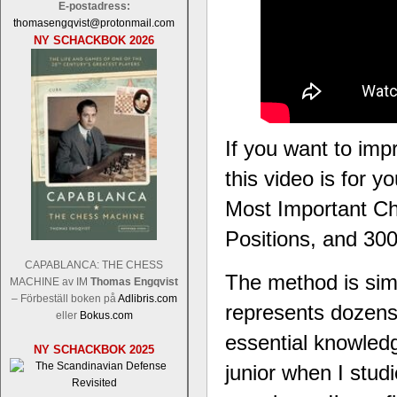
E-postadress:
thomasengqvist@protonmail.com
NY SCHACKBOK 2026
If you want to imp
this video is for 
Most Important Ch
Positions, and 30
CAPABLANCA: THE CHESS
The method is simp
MACHINE av IM
Thomas Engqvist
– Förbeställ boken på
Adlibris.com
represents dozens
eller
Bokus.com
essential knowled
NY SCHACKBOK 2025
junior when I stud