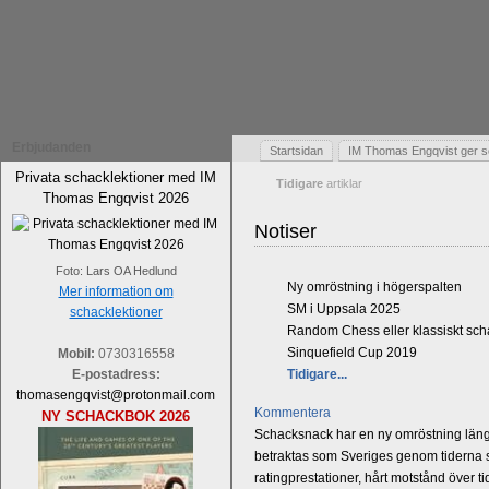
Erbjudanden
Startsidan
IM Thomas Engqvist ger s
Privata schacklektioner med IM
Tidigare
artiklar
Thomas Engqvist 2026
Notiser
Foto: Lars OA Hedlund
Ny omröstning i högerspalten
Mer information om
SM i Uppsala 2025
schacklektioner
Random Chess eller klassiskt sc
Sinquefield Cup 2019
Mobil:
0730316558
E-postadress:
Tidigare...
thomasengqvist@protonmail.com
Kommentera
NY SCHACKBOK 2026
Schacksnack har en ny omröstning längst
betraktas som Sveriges genom tiderna st
ratingprestationer, hårt motstånd över t