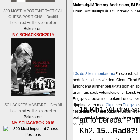
Malmstig-IM Tommy Andersson, IM B
300 MOST IMPORTANT TACTICAL
Ernst.
Mitt stalltips är att Lindberg blir 
CHESS POSITIONS – Beställ
boken på
Adlibris.com
eller
Bokus.com
NY SCHACKBOK2019
Läs de 8 kommentarerna
En svensk sch
bedrifter i schackvärlden. Glenn Ek på S
årtiondena alltmer betraktats som en sp
är annars spel, vetenskap eller konst.
Engqvist arbetat med boken i ur och skur
djupintervjuer med
Okpu
och
Engqvist
s
SCHACKETS MÄSTARE – Beställ
15.Kh1
Vit drar s
boken på
Adlibris.com
eller
flesta aldrig har sett tidigare. Boken bör
Bokus.com
pedagogiska kommentarer och de som vil
att förbereda ”Phi
NY SCHACKBOK 2018
skrivits....
Kh2.
15…Rad8?!