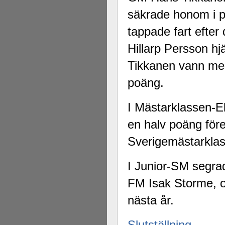
säkrade honom i pr
tappade fart efter
Hillarp Persson hjä
Tikkanen vann med
poäng.
I Mästarklassen-E
en halv poäng för
Sverigemästarklas
I Junior-SM segr
FM Isak Storme, o
nästa år.
Slutställning