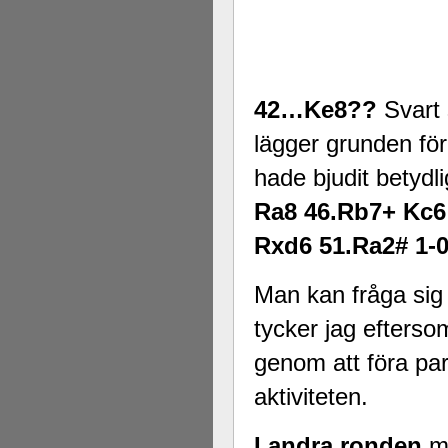
42…Ke8??
Svart 
lägger grunden f
hade bjudit betydl
Ra8 46.Rb7+ Kc6
Rxd6 51.Ra2# 1-
Man kan fråga sig 
tycker jag efterso
genom att föra part
aktiviteten.
I andra ronden
mö