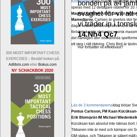
bonden på a4 jämfö
Kommentera
Den sjunde upplagan av Sinq
spelas med 12 deltagare istället för 10.
svaghet för vit at
Magnus Carlsen-Anish Giri, Ian Nep
Mamedjarov.
Carlsen är givetvis stor f
vi träder in i torn
dagar sedan, på blodigt allvar. Det lä
förödmjukande skriverier i norsk massme
14.Nh4 Qc7
det nämligen den sistnämnda spelformen 
ett steg i rätt riktning. Chris Bird är tävl
Hur fortsätter vit effektivast?
300 MOST IMPORTANT CHESS
EXERCISES – Beställ boken på
Adlibris.com
eller
Bokus.com
NY SCHACKBOK 2020
Läs de 3 kommentarerna
Idag börjar Sv
Pontus Carlsson, FM Kaan Kücüksan-G
Erik Blomqvist-IM Michael Wiedenkell
Kücüksan kan absolut inte räknas bort.
Tikkanen inte är med och kämpar om Sv
GM-status, och Tikkanen är säkert mätt p