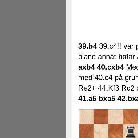
39.b4
39.c4!! var 
bland annat hotar 
axb4 40.cxb4
Med
med 40.c4 på gru
Re2+ 44.Kf3 Rc2 o
41.a5 bxa5 42.bx