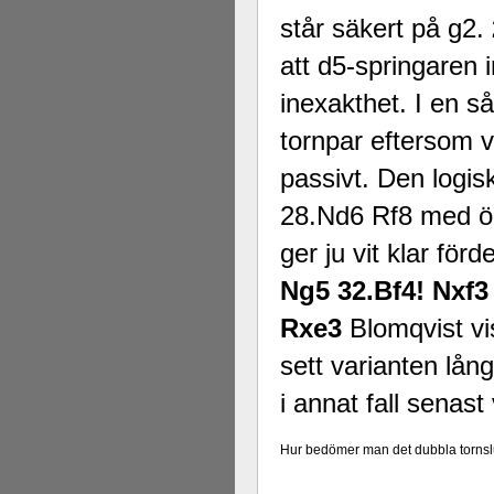
står säkert på g2.
att d5-springaren 
inexakthet. I en så
tornpar eftersom vi
passivt. Den logi
28.Nd6 Rf8 med ö
ger ju vit klar förd
Ng5 32.Bf4!
Nxf3
Rxe3
Blomqvist v
sett varianten lån
i annat fall senast
Hur bedömer man det dubbla tornsl