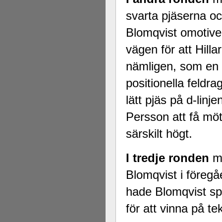
svarta pjäserna och
Blomqvist omotive
vägen för att Hill
nämligen, som en 
positionella feld
lätt pjäs på d-linj
Persson att få möt
särskilt högt.
I tredje ronden
mö
Blomqvist i föregå
hade Blomqvist spe
för att vinna på te