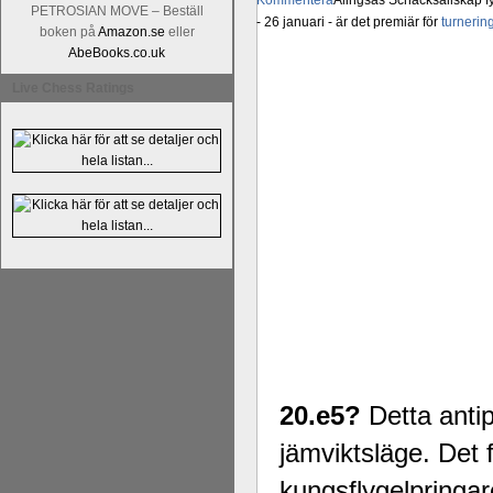
Kommentera
Alingsås Schacksällskap fyl
PETROSIAN MOVE – Beställ
- 26 januari - är det premiär för
turneri
boken på
Amazon.se
eller
AbeBooks.co.uk
Live Chess Ratings
20.e5?
Detta antip
jämviktsläge. Det 
kungsflygelpringar