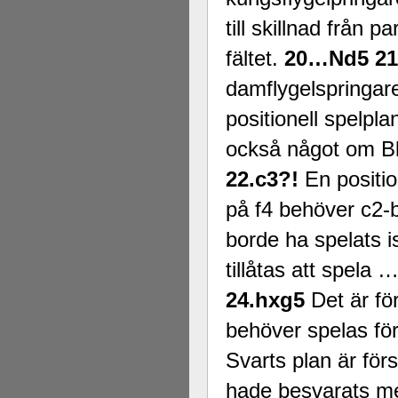
till skillnad från p
fältet.
20…Nd5 21
damflygelspringar
positionell spelpl
också något om Bl
22.c3?!
En positio
på f4 behöver c2-
borde ha spelats is
tillåtas att spela
24.hxg5
Det är fö
behöver spelas för 
Svarts plan är f
hade besvarats m