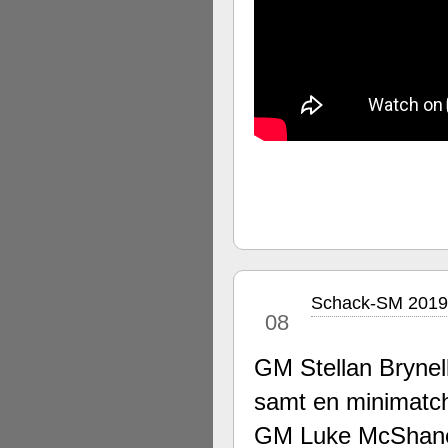
Schack-SM 2019
jul
08
GM Stellan Brynel
samt en minimatch
GM Luke McShane 