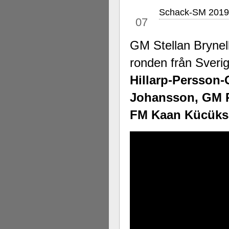
Schack-SM 2019
jul
07
GM Stellan Bryne
ronden från Sveri
Hillarp-Persson
Johansson, GM P
FM Kaan Kücüksa