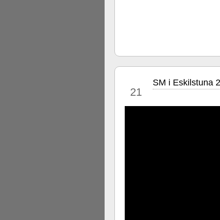
SM i Eskilstuna 2
jul
21