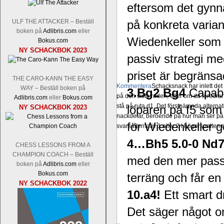
eftersom det gynna
ULF THE ATTACKER – Beställ
på konkreta varian
boken på
Adlibris.com
eller
Wiedenkeller som tr
Bokus.com
NY SCHACKBOK 2023
passiv strategi me
priset är begränsa
THE CARO-KANN THE EASY
Kommentera
Schacksnack har inlett de
WAY – Beställ boken på
3.Bg2 Bg4
Capabl
på den sista raden, eller om du föredra
Adlibris.com
eller
Bokus.com
stå på ruta d1. Det förstnämnda alternati
löparen på f5 som
NY SCHACKBOK 2023
nackdelar, beroende på hur man ser på
för Wiedenkeller g
svarsalternativ 1 eller 2 i högerspalten
4…Bh5 5.0-0 Nd7
CHESS LESSONS FROM A
CHAMPION COACH – Beställ
med den mer passi
boken på
Adlibris.com
eller
Bokus.com
terräng och får en
NY SCHACKBOK 2022
10.a4!
Ett smart d
Det säger något o