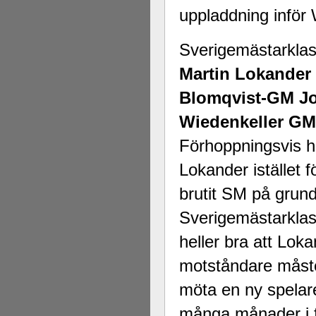
uppladdning inför
Sverigemästarklas
Martin Lokande
Blomqvist-GM J
Wiedenkeller G
Förhoppningsvis h
Lokander istället
brutit SM på grund
Sverigemästarklass
heller bra att Lok
motståndare måste
möta en ny spelar
många månader i f