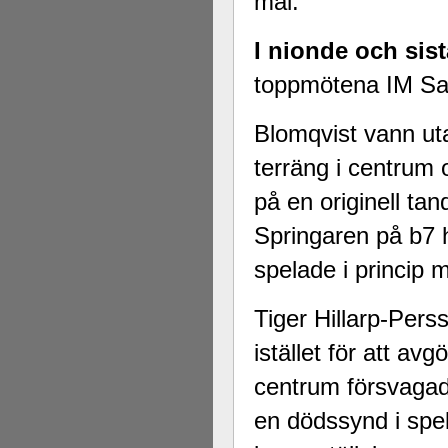
mål.
I nionde och sis
toppmötena IM Sag
Blomqvist vann uta
terräng i centrum 
på en originell ta
Springaren på b7 h
spelade i princip 
Tiger Hillarp-Pers
istället för att av
centrum försvagade
en dödssynd i spel