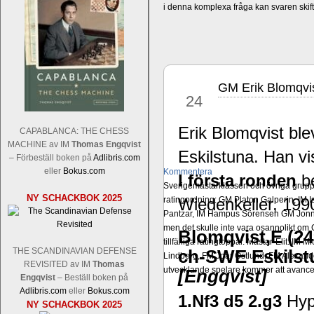
i denna komplexa fråga kan svaren ski
GM Erik Blomqvis
jul
24
Erik Blomqvist blev
CAPABLANCA: THE CHESS
MACHINE av IM
Thomas Engqvist
Eskilstuna. Han vis
– Förbeställ boken på
Adlibris.com
eller
Bokus.com
Kommentera
I första ronden
be
Sverigemästarklassen och övriga grupper
NY SCHACKBOK 2025
ratingordning: GM Platon Galperin, IM I
Wiedenkeller, 199
Pantzar, IM Hampus Sörensen GM Jonny 
men det skulle inte vara osannolikt o
Blomqvist,E (24
tillfälliga ratingtoppar. Mästar-Elit: 
THE SCANDINAVIAN DEFENSE
ch-SWE Eskilstu
Lindberg, FM Joar Östlund, FM Alexande
REVISITED av IM
Thomas
utvecklande spelare kommer att avancer
[Engqvist]
Engqvist
– Beställ boken på
Adlibris.com
eller
Bokus.com
1.Nf3 d5 2.g3
Hyp
NY SCHACKBOK 2025