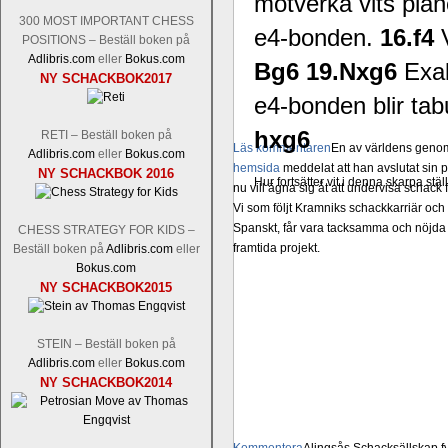
motverka vits pla
300 MOST IMPORTANT CHESS
e4-bonden.
16.f4
POSITIONS – Beställ boken på
Adlibris.com
eller
Bokus.com
Bg6 19.Nxg6
Exak
NY SCHACKBOK2017
e4-bonden blir tabu
hxg6
RETI – Beställ boken på
Läs kommentaren
En av världens genom 
Adlibris.com
eller
Bokus.com
hemsida
meddelat att han avslutat sin 
NY SCHACKBOK 2016
Hur fortsätter vit i denna skarpa stä
nu vill ägna sig åt att undervisa schac
Vi som följt Kramniks schackkarriär oc
Spanskt, får vara tacksamma och nöjda ö
CHESS STRATEGY FOR KIDS –
framtida projekt.
Beställ boken på
Adlibris.com
eller
Bokus.com
NY SCHACKBOK2015
STEIN – Beställ boken på
Adlibris.com
eller
Bokus.com
NY SCHACKBOK2014