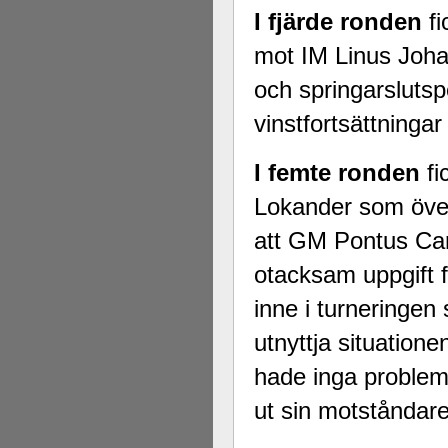
I fjärde ronden
fi
mot IM Linus Johan
och springarslutsp
vinstfortsättninga
I femte ronden
fi
Lokander som överr
att GM Pontus Carl
otacksam uppgift f
inne i turneringen
utnyttja situation
hade inga problem
ut sin motståndare