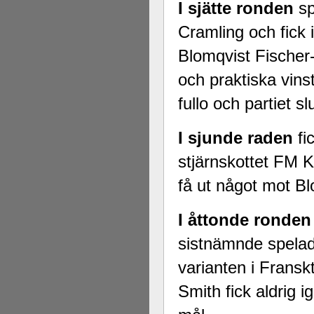
I sjätte ronden
sp
Cramling och fick 
Blomqvist Fischer-
och praktiska vinst
fullo och partiet 
I sjunde raden
fi
stjärnskottet FM K
få ut något mot Bl
I åttonde ronden
sistnämnde spelade
varianten i Franskt
Smith fick aldrig i