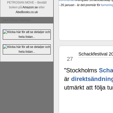
Kommentera
Alingsås Schacksällskap fyl
PETROSIAN MOVE – Beställ
- 26 januari - är det premiär för
turneri
boken på
Amazon.se
eller
AbeBooks.co.uk
Live Chess Ratings
Schackfestival 2
jun
27
”Stockholms
Scha
är
direktsändnin
utmärkt att följa 