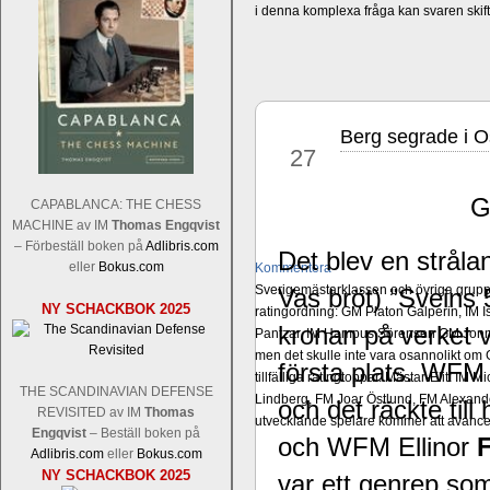
i denna komplexa fråga kan svaren ski
Berg segrade i O
jun
27
G
CAPABLANCA: THE CHESS
MACHINE av IM
Thomas Engqvist
– Förbeställ boken på
Adlibris.com
Det blev en stråla
eller
Bokus.com
Kommentera
Sverigemästarklassen och övriga grupper
Vas bröt) ”Sveins 
NY SCHACKBOK 2025
ratingordning: GM Platon Galperin, IM I
kronan på verket 
Pantzar, IM Hampus Sörensen GM Jonny 
men det skulle inte vara osannolikt o
första plats. WFM 
tillfälliga ratingtoppar. Mästar-Elit: 
THE SCANDINAVIAN DEFENSE
Lindberg, FM Joar Östlund, FM Alexande
och det räckte ti
REVISITED av IM
Thomas
utvecklande spelare kommer att avancer
Engqvist
– Beställ boken på
och WFM Ellinor
F
Adlibris.com
eller
Bokus.com
NY SCHACKBOK 2025
var ett genrep so