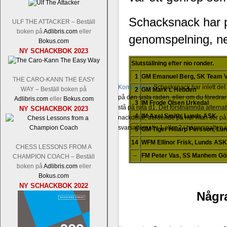
Schacksnack har pu
ULF THE ATTACKER – Beställ
boken på
Adlibris.com
eller
genomspelning, ned
Bokus.com
NY SCHACKBOK 2023
Slutställning efter nio ronder.
1
GM Emanuel Berg, SK Team V
THE CARO-KANN THE EASY
Kommentera
Schacksnack har inlett de
WAY – Beställ boken på
2
GM Mark L Hebden
på den sista raden, eller om du föredra
Adlibris.com
eller
Bokus.com
3
IM Frode Olsen Urkedal
stå på ruta d1. Det förstnämnda alternati
NY SCHACKBOK 2023
4
IM Axel Smith, Lunds ASK
nackdelar, beroende på hur man ser på
svarsalternativ 1 eller 2 i högerspalten
5
GM Tiger Hillarp Persson, L
14
WFM Ellinor Frisk, Lunds ASK
CHESS LESSONS FROM A
–
FM Peter Vas, SS Manhem Göte
CHAMPION COACH – Beställ
boken på
Adlibris.com
eller
Bokus.com
NY SCHACKBOK 2022
Några