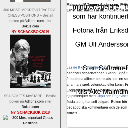
Malmstig-IM Tommy Andersson, IM B
minuter/spelare. T
300 MOST IMPORTANT TACTICAL
Ernst.
Mitt stalltips är att Lindberg blir 
som har kontinuerl
CHESS POSITIONS – Beställ
boken på
Adlibris.com
eller
Bokus.com
Fotona från Eriks
NY SCHACKBOK2019
GM Ulf Andersson
Sten Säfholm-
Läs de 8 kommentarerna
En svensk sch
bedrifter i schackvärlden. Glenn Ek på S
årtiondena alltmer betraktats som en sp
är annars spel, vetenskap eller konst.
Nils Åke Malmdin
Engqvist arbetat med boken i ur och skur
djupintervjuer med
Okpu
och
Engqvist
s
SCHACKETS MÄSTARE – Beställ
boken på
Adlibris.com
eller
flesta aldrig har sett tidigare. Boken bör
Bokus.com
pedagogiska kommentarer och de som vil
NY SCHACKBOK 2018
skrivits....