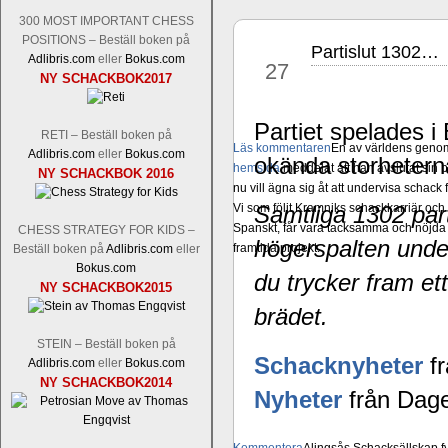
300 MOST IMPORTANT CHESS
POSITIONS – Beställ boken på
Partislut 1302…
jun
Adlibris.com
eller
Bokus.com
27
NY SCHACKBOK2017
Partiet spelades 
RETI – Beställ boken på
Läs kommentaren
En av världens genom 
Adlibris.com
eller
Bokus.com
okända storhetern
hemsida
meddelat att han avslutat sin 
NY SCHACKBOK 2016
nu vill ägna sig åt att undervisa schac
Vi som följt Kramniks schackkarriär oc
Samtliga 1302 part
Spanskt, får vara tacksamma och nöjda ö
CHESS STRATEGY FOR KIDS –
högerspalten unde
framtida projekt.
Beställ boken på
Adlibris.com
eller
Bokus.com
du trycker fram ett
NY SCHACKBOK2015
brädet.
STEIN – Beställ boken på
Schacknyheter
fr
Adlibris.com
eller
Bokus.com
NY SCHACKBOK2014
Nyheter
från Dage