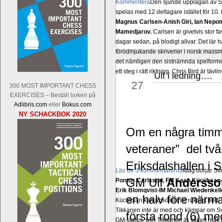
Kommentera
Den sjunde upplagan av Sinq
spelas med 12 deltagare istället för 10.
Magnus Carlsen-Anish Giri, Ian Nep
Mamedjarov.
Carlsen är givetvis stor f
dagar sedan, på blodigt allvar. Det lä
förödmjukande skriverier i norsk massme
det nämligen den sistnämnda spelformen 
ett steg i rätt riktning. Chris Bird är tävl
Ulf i ledning….
jun
27
300 MOST IMPORTANT CHESS
EXERCISES – Beställ boken på
Adlibris.com
eller
Bokus.com
NY SCHACKBOK 2020
Om en några timma
veteraner” del två
Eriksdalshallen i 
Läs de 3 kommentarerna
Idag börjar Sv
GM Ulf
Andersso
Pontus Carlsson, FM Kaan Kücüksan-G
Erik Blomqvist-IM Michael Wiedenkell
en halv före närma
Kücüksan kan absolut inte räknas bort.
Tikkanen inte är med och kämpar om Sv
första rond (6) me
GM-status, och Tikkanen är säkert mätt p