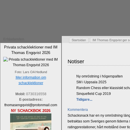
Erbjudanden
Startsidan
IM Thomas Engqvist ger s
Privata schacklektioner med IM
Thomas Engqvist 2026
Notiser
Foto: Lars OA Hedlund
Ny omröstning i högerspalten
Mer information om
SM i Uppsala 2025
schacklektioner
Random Chess eller klassiskt sc
Sinquefield Cup 2019
Mobil:
0730316558
E-postadress:
Tidigare...
thomasengqvist@protonmail.com
Kommentera
NY SCHACKBOK 2026
Schacksnack har en ny omröstning längst
betraktas som Sveriges genom tiderna st
ratingprestationer, hårt motstånd över t