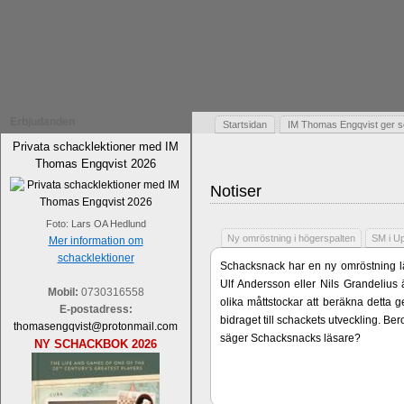
Erbjudanden
Startsidan
IM Thomas Engqvist ger s
Privata schacklektioner med IM
Thomas Engqvist 2026
Notiser
Foto: Lars OA Hedlund
Ny omröstning i högerspalten
SM i U
Mer information om
schacklektioner
Schacksnack har en ny omröstning lä
Ulf Andersson eller Nils Grandelius 
Mobil:
0730316558
olika måttstockar att beräkna detta g
E-postadress:
bidraget till schackets utveckling. B
thomasengqvist@protonmail.com
säger Schacksnacks läsare?
NY SCHACKBOK 2026