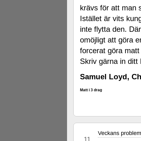
krävs för att man
Istället är vits k
inte flytta den. Dä
omöjligt att göra 
forcerat göra matt 
Skriv gärna in dit
Samuel Loyd, Ch
Matt i 3 drag
Veckans problem
feb
11