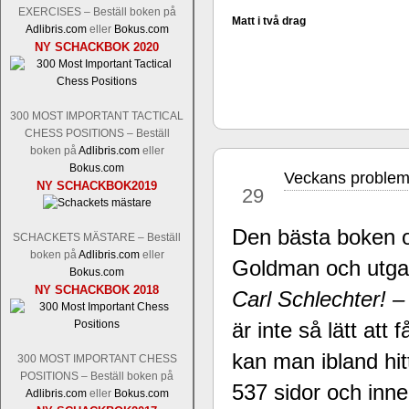
Nakamura-Fabiano Caruana
och
S
EXERCISES – Beställ boken på
revanschera sig efter att inte ha tag
Matt i två drag
Adlibris.com
eller
Bokus.com
han dock göra denna gång om han int
NY SCHACKBOK 2020
norsk massmedia som inte riktigt förs
nämligen den sistnämnda spelformen so
den spelformen ett steg i rätt riktning.
300 MOST IMPORTANT TACTICAL
CHESS POSITIONS – Beställ
boken på
Adlibris.com
eller
Bokus.com
Veckans problem
nov
NY SCHACKBOK2019
29
Den bästa boken o
SCHACKETS MÄSTARE – Beställ
boken på
Adlibris.com
eller
Goldman och utgavs
Bokus.com
Idag börjar Sverigemästarklassen si
NY SCHACKBOK 2018
ronden:
Carl Schlechter! –
GM Jonny Hector- GM Pon
Hillarp Persson, GM Pia Cramling-I
är inte så lätt att
och öppen så vem helst kan ta hem 
längesedan vi hade ett sådant jämnt
kan man ibland hit
300 MOST IMPORTANT CHESS
kämpar om Sverigemästartiteln. Den 
POSITIONS – Beställ boken på
status, och Tikkanen är säkert mätt på 
537 sidor och inne
Adlibris.com
eller
Bokus.com
FM Erik Malmstig-IM Tommy Ander