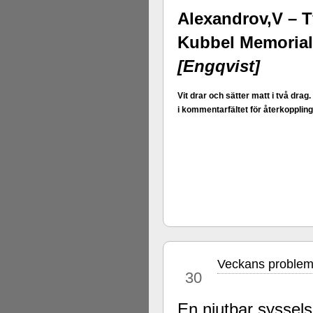
Alexandrov,V – 
Kubbel Memorial
[Engqvist]
Vit drar och sätter matt i två drag
i kommentarfältet för återkoppling
Veckans problem
apr
30
En njutbar syssels