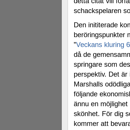
detta citat vill fö
Alingsås Schacksällskap fyller 100
schackspelaren som
parturnering i Alingsås 4-5 maj. Idag -
Den inititerade ko
beröringspunkter 
”
Veckans kluring 
då de gemensamma
springare som dess
perspektiv. Det är 
Marshalls odödlig
följande ekonomis
ännu en möjlighet
skönhet. För dig s
kommer att bevaras 