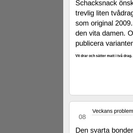
Schacksnack önska
trevlig liten tvåd
som original 2009.
den vita damen. Om
publicera variante
Vit drar och sätter matt i två drag.
Veckans problem
mar
08
Den svarta bonden 