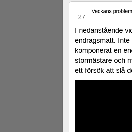
Veckans problem
apr
27
I nedanstående vi
endragsmatt. Inte
komponerat en en
stormästare och mä
ett försök att slå