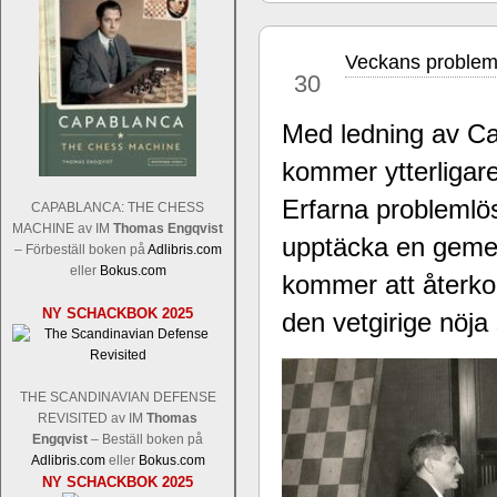
Veckans problem
nov
30
Med ledning av Ca
kommer ytterligar
Sverigemästarklassen och övriga gru
Sverigemästartiteln och dessa är i ra
Erfarna problemlö
CAPABLANCA: THE CHESS
Martin Lokander, GM Tiger Hillarp Pe
MACHINE av IM
Thomas Engqvist
upptäcka en gemen
SM-gruppen är i år stark och öppen s
– Förbeställ boken på
Adlibris.com
Hector avgår med segern. I SM-samman
eller
Bokus.com
kommer att återko
Elit: IM Michael Wiedenkeller, IM
NY SCHACKBOK 2025
Lindberg, FM Joar Östlund, FM Alexa
den vetgirige nöja
Östlund som är en starkt utvecklande
THE SCANDINAVIAN DEFENSE
REVISITED av IM
Thomas
Engqvist
– Beställ boken på
Adlibris.com
eller
Bokus.com
NY SCHACKBOK 2025