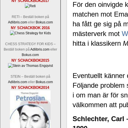
NY SCHACKBOK2017
För den oinvigde 
Tom Rydström-GM Thomas Ernst.
Mi
matchen mot Emanu
RETI – Beställ boken på
ha fått ge sig på m
Adlibris.com
eller
Bokus.com
NY SCHACKBOK 2016
mästerverk mot
W
hitta i klassikern
M
CHESS STRATEGY FOR KIDS –
Beställ boken på
Adlibris.com
eller
Bokus.com
NY SCHACKBOK2015
En svensk schackbok -
Schackets mä
om Ulf Anderssons makalösa bedrifter 
en förfrågan av författarna. Scha
Eventuellt känner 
STEIN – Beställ boken på
betänketiden så schack bör klassifice
Adlibris.com
eller
Bokus.com
Följande problem se
Frilansjournalisten och schackälska
NY SCHACKBOK2014
boken i ur och skur och den har sänts
i om man är för sn
djupintervjuer med
Okpu
och
Engqvis
fotografier som de flesta aldrig har set
välkommen att publ
Uffes angreppspartier med moderna
saknats i den svenska schacklitteraturen
Schlechter, Carl 