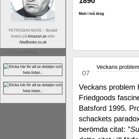
1890
Matt i två drag
PETROSIAN MOVE – Beställ
boken på
Amazon.se
eller
AbeBooks.co.uk
En av världens genom tiderna starka
Tata Steel-turneringens
hemsida
med
Live Chess Ratings
uppnått allt som kan uppnås som scha
varit med om som schackspelare varit
Veckans problem
okt
milstolpen i schackhistorien när h
07
tacksamma och nöjda över alla de par
sina framtida projekt.
Veckans problem h
Friedgoods fasci
Batsford 1995. Pro
schackets paradoxe
berömda citat: ”
Su