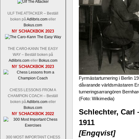
ULF THE ATTACKER – Beställ
boken på
Adlibris.com
eller
Bokus.com
Schacksnack har inlett det nya året
NY SCHACKBOK 2023
Random, där pjäserna slumpas på den
talet och där det på förhand är bestämt
ökar i spelöppningsfasen, medan det 
THE CARO-KANN THE EASY
att man måste kunna och förstå en
WAY – Beställ boken på
högerspalten nedan.
Adlibris.com
eller
Bokus.com
NY SCHACKBOK 2023
Fyrmästarturnering i Berlin 191
dåvarande världsmästaren Em
CHESS LESSONS FROM A
turneringsarrangören Bernha
CHAMPION COACH – Beställ
(Foto: Wikimedia)
boken på
Adlibris.com
eller
Bokus.com
Schlechter, Carl 
NY SCHACKBOK 2022
1911
Den sjunde upplagan av Sinquefield Cu
den starkaste i U.S.A, spelas med 12
[Engqvist]
Levon Aronian-Maxime Vachier-Lag
300 MOST IMPORTANT CHESS