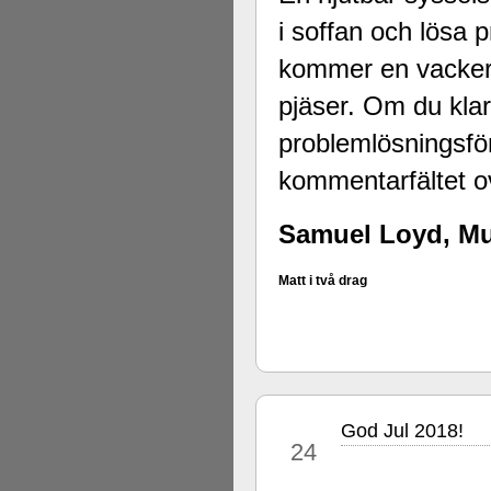
i soffan och lösa
kommer en vacker
pjäser. Om du klar
problemlösningsför
kommentarfältet o
Samuel Loyd, Mu
Matt i två drag
God Jul 2018!
dec
24