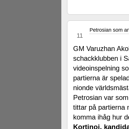
Petrosian som ang
jan
11
GM Varuzhan Akob
schackklubben i Sa
videoinspelning s
partierna är spel
nionde världsmästa
Petrosian var so
tittar på partiern
komma ihåg hur de
Kortjnoj, kandid