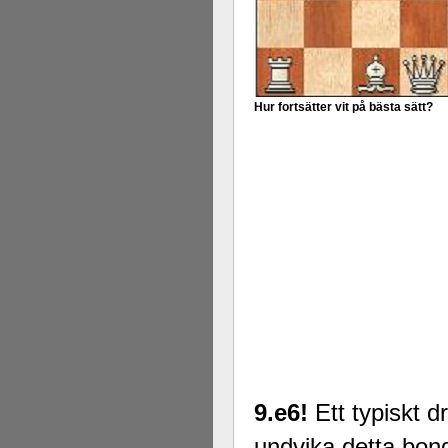
Hur fortsätter vit på bästa sätt?
9.e6!
Ett typiskt dr
undvika detta bon