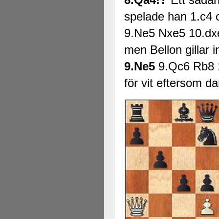
spelade han 1.c4 
9.Ne5 Nxe5 10.dx
men Bellon gillar
9.Ne5
9.Qc6 Rb8 
för vit eftersom da