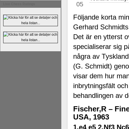
05
Live Chess Ratings
Alingsås Schacksällskap fyller 100
parturnering i Alingsås 4-5 maj. Idag -
Följande korta mi
Gerhard Schmidts
Det är en ytterst 
specialiserar sig 
några av Tyskland
(G. Schmidt) genom
visar dem hur man
inbrytningsfält oc
behandlingen av de
Fischer,R – Fin
USA, 1963
1.e4 e5 2.Nf3 Nc