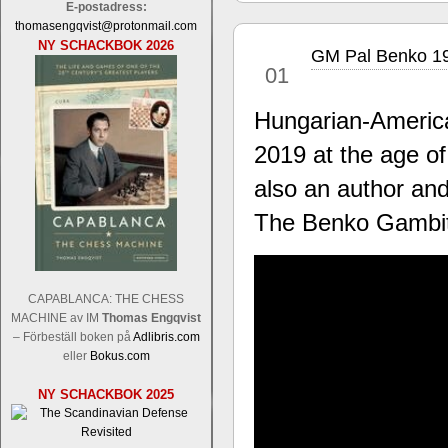
E-postadress:
thomasengqvist@protonmail.com
NY SCHACKBOK 2026
GM Pal Benko 1
sep
01
Hungarian-Americ
2019 at the age of
Sverigemästarklassen och övriga gru
Sverigemästartiteln och dessa är i ra
also an author an
Martin Lokander, GM Tiger Hillarp Pe
The Benko Gambit 
SM-gruppen är i år stark och öppen s
Hector avgår med segern. I SM-samman
Elit: IM Michael Wiedenkeller, IM
Lindberg, FM Joar Östlund, FM Alexa
CAPABLANCA: THE CHESS
Östlund som är en starkt utvecklande
MACHINE av IM
Thomas Engqvist
– Förbeställ boken på
Adlibris.com
eller
Bokus.com
NY SCHACKBOK 2025