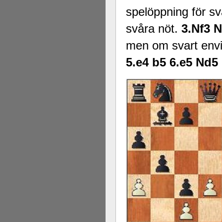
spelöppning för sv
svåra nöt.
3.Nf3 
men om svart env
5.e4 b5 6.e5 Nd5