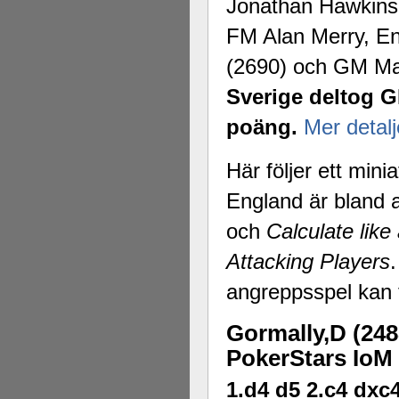
Jonathan Hawkins
FM Alan Merry, En
(2690) och GM Ma
Sverige deltog G
poäng.
Mer detalj
Här följer ett min
England är bland 
och
Calculate like
Attacking Players
angreppsspel kan 
Gormally,D (248
PokerStars IoM 
1.d4 d5 2.c4 dxc