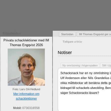
Erbjudanden
Startsidan
IM Thomas Engqvist ger s
Privata schacklektioner med IM
Tidigare
artiklar
Thomas Engqvist 2026
Notiser
Ny omröstning i högerspalten
SM i U
Schacksnack har en ny omröstning lä
Ulf Andersson eller Nils Grandelius 
olika måttstockar att beräkna detta g
bidraget till schackets utveckling. B
Foto: Lars OA Hedlund
säger Schacksnacks läsare?
Mer information om
schacklektioner
Mobil:
0730316558