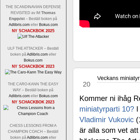
THE SCANDINAVIAN DEFENSE
REVISITED av IM
Thomas
Engqvist
– Beställ boken på
Adlibris.com
eller
Bokus.com
Schacksnack har inlett det nya året
NY SCHACKBOK 2025
Random, där pjäserna slumpas på den
talet och där det på förhand är bestämt
ökar i spelöppningsfasen, medan det 
ULF THE ATTACKER – Beställ
att man måste kunna och förstå en
boken på
Adlibris.com
eller
högerspalten nedan.
Bokus.com
NY SCHACKBOK 2023
Veckans miniatyr
jun
20
THE CARO-KANN THE EASY
WAY – Beställ boken på
Adlibris.com
eller
Bokus.com
Kommer ni ihåg Ré
NY SCHACKBOK 2023
miniatyrparti 10?
I
Vladimir Vukovic
(
Den sjunde upplagan av Sinquefield Cu
CHESS LESSONS FROM A
den starkaste i U.S.A, spelas med 12
är alla som vet at
CHAMPION COACH – Beställ
Levon Aronian-Maxime Vachier-Lag
boken på
Adlibris.com
eller