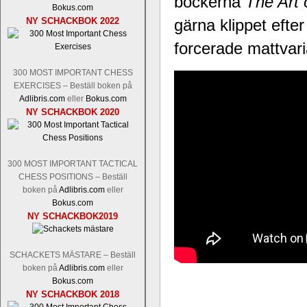
böckerna
The Art 
Nakamura-Fabiano Caruana
och
S
Bokus.com
revanschera sig efter att inte ha tag
NY SCHACKBOK 2022
gärna klippet efte
han dock göra denna gång om han int
norsk massmedia som inte riktigt förs
forcerade mattvari
nämligen den sistnämnda spelformen so
den spelformen ett steg i rätt riktning.
300 MOST IMPORTANT CHESS
EXERCISES – Beställ boken på
Adlibris.com
eller
Bokus.com
NY SCHACKBOK 2020
300 MOST IMPORTANT TACTICAL
CHESS POSITIONS – Beställ
boken på
Adlibris.com
eller
Bokus.com
Idag börjar Sverigemästarklassen si
NY SCHACKBOK2019
ronden:
GM Jonny Hector- GM Pon
Hillarp Persson, GM Pia Cramling-I
och öppen så vem helst kan ta hem 
SCHACKETS MÄSTARE – Beställ
längesedan vi hade ett sådant jämnt
boken på
Adlibris.com
eller
kämpar om Sverigemästartiteln. Den 
Bokus.com
status, och Tikkanen är säkert mätt på 
NY SCHACKBOK 2018
FM Erik Malmstig-IM Tommy Ander