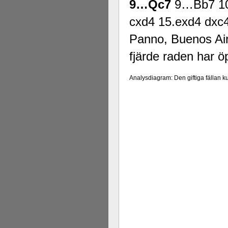
9…Qc7
9…Bb7 10
cxd4 15.exd4 dxc4
Panno, Buenos Ai
fjärde raden har 
Analysdiagram: Den giftiga fällan ku