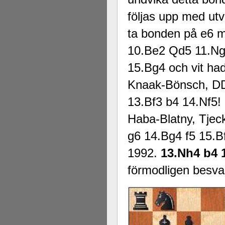
följas upp med u
ta bonden på e6 m
10.Be2 Qd5 11.Ng
15.Bg4 och vit had
Knaak-Bönsch, D
13.Bf3 b4 14.Nf5! M
Haba-Blatny, Tjec
g6 14.Bg4 f5 15.Bf
1992.
13.Nh4 b4 
förmodligen besv