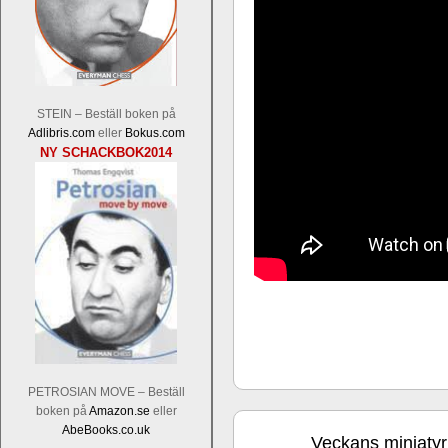
STEIN – Beställ boken på
Adlibris.com
eller
Bokus.com
En av världens genom tiderna starka
NY SCHACKBOK2014
Tata Steel-turneringens
hemsida
med
uppnått allt som kan uppnås som scha
varit med om som schackspelare varit
milstolpen i schackhistorien när h
tacksamma och nöjda över alla de par
sina framtida projekt.
PETROSIAN MOVE – Beställ
boken på
Amazon.se
eller
AbeBooks.co.uk
Veckans miniatyr
dec