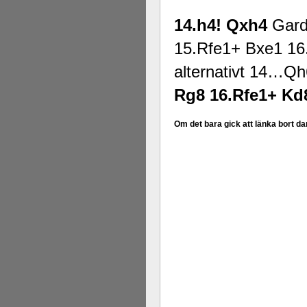
14.h4! Qxh4
Garde
15.Rfe1+ Bxe1 1
alternativt 14…Q
Rg8 16.Rfe1+ Kd
Om det bara gick att länka bort da