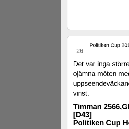
Politiken Cup 20
jul
26
Det var inga störr
ojämna möten med
uppseendeväckand
vinst.
Timman 2566,GM
[D43]
Politiken Cup He