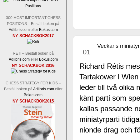
Tom Rydström-GM Thomas Ernst.
Mi
300 MOST IMPORTANT CHESS
POSITIONS – Beställ boken på
Adlibris.com
eller
Bokus.com
NY SCHACKBOK2017
Veckans miniatyr
jun
01
RETI – Beställ boken på
Adlibris.com
eller
Bokus.com
Richard Rétis mes
NY SCHACKBOK 2016
En svensk schackbok -
Schackets mä
om Ulf Anderssons makalösa bedrifter 
Tartakower i Wien 
en förfrågan av författarna. Scha
CHESS STRATEGY FOR KIDS –
betänketiden så schack bör klassifice
leder till två olik
Beställ boken på
Adlibris.com
eller
Frilansjournalisten och schackälska
Bokus.com
känt parti som sp
boken i ur och skur och den har sänts
NY SCHACKBOK2015
djupintervjuer med
Okpu
och
Engqvis
kallas passande no
fotografier som de flesta aldrig har set
Uffes angreppspartier med moderna
miniatyrparti tidig
saknats i den svenska schacklitteraturen
nionde drag och fö