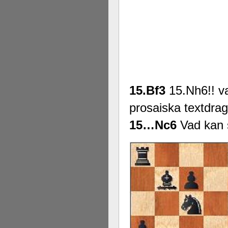
15.Bf3
15.Nh6!! v
prosaiska textdra
15…Nc6
Vad kan s