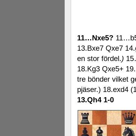
11…Nxe5?
11…b5 
13.Bxe7 Qxe7 14.g4
en stor fördel.
)
15
18.Kg3 Qxe5+ 19.Q
tre bönder vilket g
pjäser.) 18.exd4 
13.Qh4 1-0