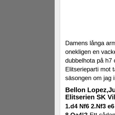
Damens långa arm h
onekligen en vack
dubbelhota på h7 o
Elitserieparti mot 
säsongen om jag in
Bellon Lopez,J
Elitserien SK V
1.d4 Nf6 2.Nf3 e
8.Qa4!?
Ett sådan