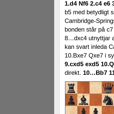
1.d4 Nf6 2.c4 e6
b5 med betydligt 
Cambridge-Sprin
bonden står på c7
8…dxc4 utnyttjar a
kan svart inleda
10.Bxe7 Qxe7 i sy
9.cxd5 exd5 10.
direkt.
10…Bb7 1