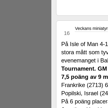
Veckans miniatyr
okt
16
På Isle of Man 4-1
stora mått som ty
evenemanget i Ba
Tournament. GM N
7,5 poäng av 9 m
Frankrike (2713) 
Popilski, Israel (
På 6 poäng place