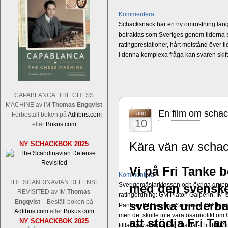
Kommentera
Schacksnack har en ny omröstning längst
betraktas som Sveriges genom tiderna st
ratingprestationer, hårt motstånd över t
i denna komplexa fråga kan svaren ski
CAPABLANCA: THE CHESS
MACHINE av IM
Thomas Engqvist
En film om schac
aug
– Förbeställ boken på
Adlibris.com
10
eller
Bokus.com
Kära vän av scha
NY SCHACKBOK 2025
Vi på Fri Tanke 
Kommentera
THE SCANDINAVIAN DEFENSE
Sverigemästarklassen och övriga grupper
med den svenske
REVISITED av IM
Thomas
ratingordning: GM Platon Galperin, IM I
Engqvist
– Beställ boken på
svenska underbar
Pantzar, IM Hampus Sörensen GM Jonny 
Adlibris.com
eller
Bokus.com
men det skulle inte vara osannolikt o
att stödja Fri Tan
NY SCHACKBOK 2025
tillfälliga ratingtoppar. Mästar-Elit: 