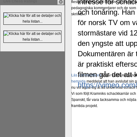
intresse för scha
Live Chess Ratings
flesta aldrig har sett tidigare. Boken bör
pedagogiska kommentarer och de som vil
och tonåring. Han 
skrivits....
för norsk TV om v
stormästare vid 12
den yngste att upp
Dokumentären är 
är praktiskt efter
filmen går det att 
Läs kommentaren
En av världens genom 
hemsida
meddelat att han avslutat sin 
https://vimeo.co
nu vill ägna sig åt att undervisa schac
Vi som följt Kramniks schackkarriär oc
Spanskt, får vara tacksamma och nöjda ö
framtida projekt.