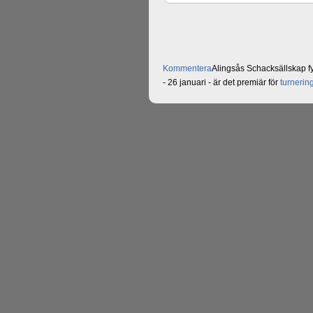
Kommentera
Alingsås Schacksällskap fyl
- 26 januari - är det premiär för
turneri