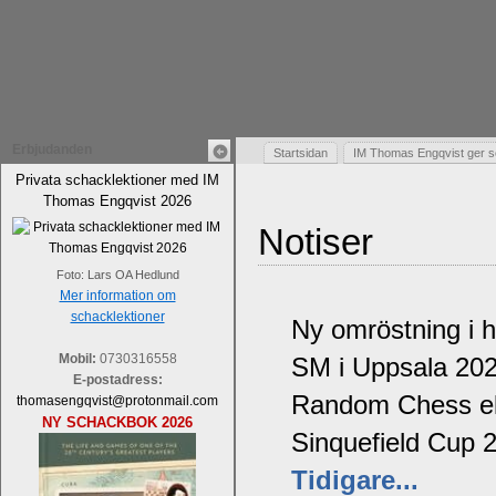
Erbjudanden
Startsidan
IM Thomas Engqvist ger s
Privata schacklektioner med IM
Thomas Engqvist 2026
Notiser
Foto: Lars OA Hedlund
Mer information om
schacklektioner
Ny omröstning i 
Mobil:
0730316558
SM i Uppsala 20
E-postadress:
Random Chess ell
thomasengqvist@protonmail.com
NY SCHACKBOK 2026
Sinquefield Cup 
Tidigare...