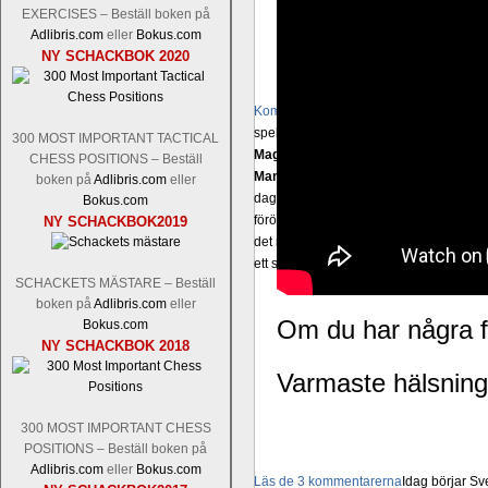
EXERCISES – Beställ boken på
Adlibris.com
eller
Bokus.com
NY SCHACKBOK 2020
Kommentera
Den sjunde upplagan av Sinq
spelas med 12 deltagare istället för 10.
300 MOST IMPORTANT TACTICAL
Magnus Carlsen-Anish Giri, Ian Nep
CHESS POSITIONS – Beställ
Mamedjarov.
Carlsen är givetvis stor f
boken på
Adlibris.com
eller
dagar sedan, på blodigt allvar. Det lä
Bokus.com
förödmjukande skriverier i norsk massme
NY SCHACKBOK2019
det nämligen den sistnämnda spelformen 
ett steg i rätt riktning. Chris Bird är tävl
SCHACKETS MÄSTARE – Beställ
boken på
Adlibris.com
eller
Om du har några f
Bokus.com
NY SCHACKBOK 2018
Varmaste hälsninga
300 MOST IMPORTANT CHESS
POSITIONS – Beställ boken på
Adlibris.com
eller
Bokus.com
Läs de 3 kommentarerna
Idag börjar Sv