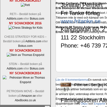
NY SCHACKBOK2017
Pontus Carlsson, FM Kaan Kücüksan-G
Jonatan Permert
Erik Blomqvist-IM Michael Wiedenkell
Fri Tanke förlag
Kücüksan kan absolut inte räknas bort.
RETI – Beställ boken på
Tikkanen inte är med och kämpar om Sv
Adlibris.com
eller
Bokus.com
www.fritanke.se
GM-status, och Tikkanen är säkert mätt p
NY SCHACKBOK 2016
Malmstig-IM Tommy Andersson, IM B
Kungsgatan 60, 2 
Ernst.
Mitt stalltips är att Lindberg blir 
111 22 Stockholm
CHESS STRATEGY FOR KIDS –
Beställ boken på
Adlibris.com
eller
Phone: +46 739 7
Bokus.com
NY SCHACKBOK2015
STEIN – Beställ boken på
Adlibris.com
eller
Bokus.com
NY SCHACKBOK2014
Läs de 8 kommentarerna
En svensk sch
Film om Sergej K
bedrifter i schackvärlden. Glenn Ek på S
nov
17
årtiondena alltmer betraktats som en sp
PETROSIAN MOVE – Beställ
är annars spel, vetenskap eller konst.
boken på
Amazon.se
eller
Filmregissören Ale
Engqvist arbetat med boken i ur och skur
AbeBooks.co.uk
djupintervjuer med
Okpu
och
Engqvist
s