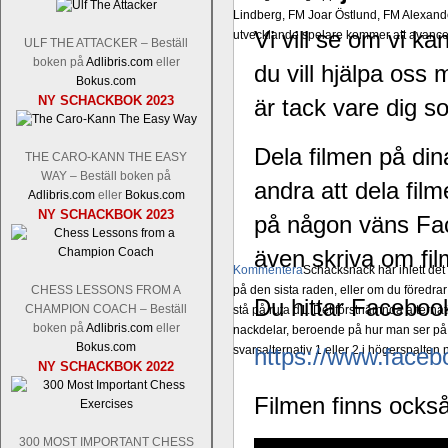
Lindberg, FM Joar Östlund, FM Alexande
Vi vill se om vi kan
utvecklande spelare kommer att avancer
ULF THE ATTACKER – Beställ
boken på
Adlibris.com
eller
du vill hjälpa oss
Bokus.com
NY SCHACKBOK 2023
är tack vare dig s
Dela filmen på di
THE CARO-KANN THE EASY
WAY – Beställ boken på
andra att dela film
Adlibris.com
eller
Bokus.com
NY SCHACKBOK 2023
på någon väns Fac
även skriva om fil
Kommentera
Schacksnack har inlett de
CHESS LESSONS FROM A
på den sista raden, eller om du föredra
Du hittar Faceboo
CHAMPION COACH – Beställ
stå på ruta d1. Det förstnämnda alternati
boken på
Adlibris.com
eller
nackdelar, beroende på hur man ser på
Bokus.com
svarsalternativ 1 eller 2 i högerspalten
https://www.faceb
NY SCHACKBOK 2022
Filmen finns ocks
300 MOST IMPORTANT CHESS