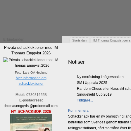
Erbjudanden
Startsidan
IM Thomas Engqvist ger s
Privata schacklektioner med IM
Thomas Engqvist 2026
Notiser
Foto: Lars OA Hedlund
Ny omröstning i högerspalten
Mer information om
SM i Uppsala 2025
schacklektioner
Random Chess eller klassiskt sc
Sinquefield Cup 2019
Mobil:
0730316558
E-postadress:
Tidigare...
thomasengqvist@protonmail.com
Kommentera
NY SCHACKBOK 2026
Schacksnack har en ny omröstning längst
betraktas som Sveriges genom tiderna st
ratingprestationer, hårt motstånd över t