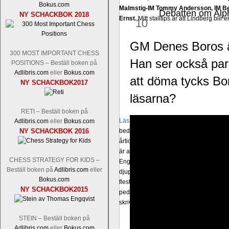
Bokus.com
Malmstig-IM Tommy Andersson, IM B
Debatten om Alp
jan
NY SCHACKBOK 2018
Ernst.
Mitt stalltips är att Lindberg blir 
10
GM Denes Boros är 
300 MOST IMPORTANT CHESS
Han ser också par
POSITIONS – Beställ boken på
Adlibris.com
eller
Bokus.com
att döma tycks Bor
NY SCHACKBOK2017
läsarna?
RETI – Beställ boken på
Läs de 8 kommentarerna
En svensk sch
Adlibris.com
eller
Bokus.com
NY SCHACKBOK 2016
bedrifter i schackvärlden. Glenn Ek på S
årtiondena alltmer betraktats som en sp
är annars spel, vetenskap eller konst.
CHESS STRATEGY FOR KIDS –
Engqvist arbetat med boken i ur och skur
Beställ boken på
Adlibris.com
eller
djupintervjuer med
Okpu
och
Engqvist
s
Bokus.com
flesta aldrig har sett tidigare. Boken bör
NY SCHACKBOK2015
pedagogiska kommentarer och de som vil
skrivits....
STEIN – Beställ boken på
Adlibris.com
eller
Bokus.com