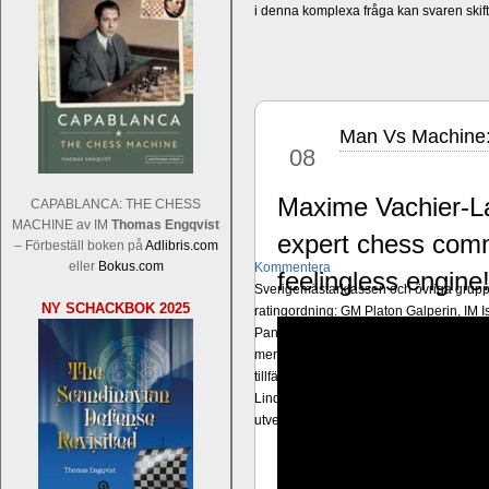
i denna komplexa fråga kan svaren ski
Man Vs Machine:
sep
08
Maxime Vachier-La
CAPABLANCA: THE CHESS
MACHINE av IM
Thomas Engqvist
expert chess comm
– Förbeställ boken på
Adlibris.com
eller
Bokus.com
Kommentera
feelingless engine
Sverigemästarklassen och övriga grupper
NY SCHACKBOK 2025
ratingordning: GM Platon Galperin, IM I
Pantzar, IM Hampus Sörensen GM Jonny 
men det skulle inte vara osannolikt o
tillfälliga ratingtoppar. Mästar-Elit: 
Lindberg, FM Joar Östlund, FM Alexande
utvecklande spelare kommer att avancer