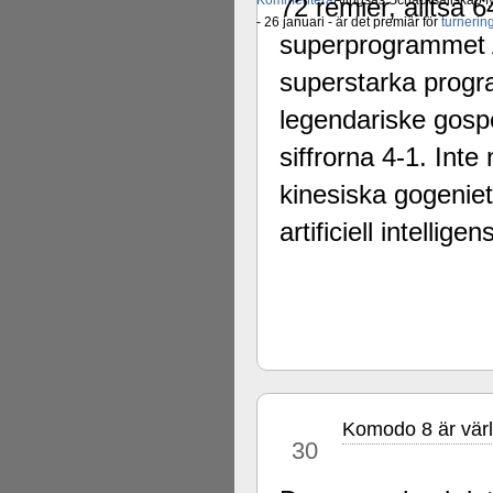
Kommentera
72 remier, alltså
Alingsås Schacksällskap fyl
- 26 januari - är det premiär för
turneri
superprogrammet 
superstarka prog
legendariske gosp
siffrorna 4-1. Int
kinesiska gogeniet
artificiell intelligen
Komodo 8 är vär
dec
30