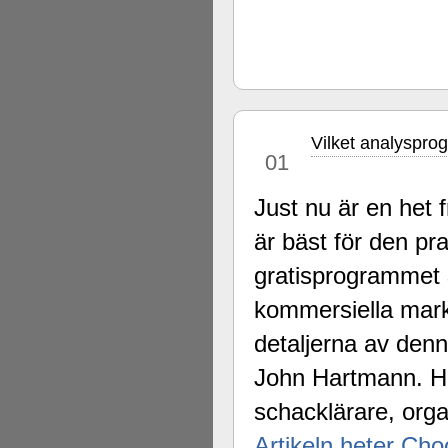
Vilket analyspro
okt
01
Just nu är en het
är bäst för den pr
gratisprogrammet
kommersiella mar
detaljerna av denna
John Hartmann. H
schacklärare, org
Artikeln heter Cho