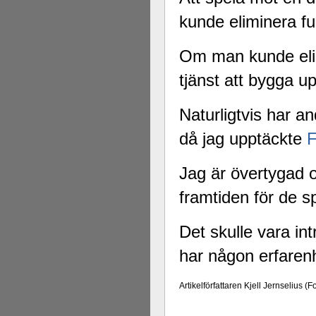
kunde eliminera f
Om man kunde elim
tjänst att bygga u
Naturligtvis har 
då jag upptäckte
F
Jag är övertygad om
framtiden för de sp
Det skulle vara in
har någon erfarenh
Artikelförfattaren Kjell Jernselius (