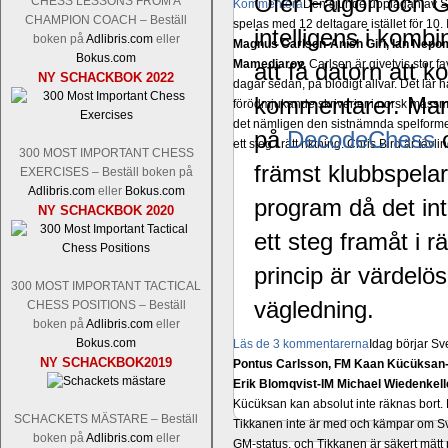
Ofer Faigon och Gi
CHESS LESSONS FROM A
Kommentera
Den sjunde upplagan av Sinq
CHAMPION COACH – Beställ
spelas med 12 deltagare istället för 10.
intelligens i komb
boken på
Adlibris.com
eller
Magnus Carlsen-Anish Giri, Ian Nep
Bokus.com
Mamedjarov.
Carlsen är givetvis stor f
att få datorn att 
NY SCHACKBOK 2022
dagar sedan, på blodigt allvar. Det lä
kommentarer. Man 
förödmjukande skriverier i norsk massme
det nämligen den sistnämnda spelformen 
på
DecodeChess
ett steg i rätt riktning. Chris Bird är tävl
300 MOST IMPORTANT CHESS
främst klubbspelar
EXERCISES – Beställ boken på
Adlibris.com
eller
Bokus.com
program då det in
NY SCHACKBOK 2020
ett steg framåt i r
princip är värdelö
300 MOST IMPORTANT TACTICAL
vägledning.
CHESS POSITIONS – Beställ
boken på
Adlibris.com
eller
Bokus.com
Läs de 3 kommentarerna
Idag börjar Sv
NY SCHACKBOK2019
Pontus Carlsson, FM Kaan Kücüksan-G
Erik Blomqvist-IM Michael Wiedenkell
Kücüksan kan absolut inte räknas bort.
SCHACKETS MÄSTARE – Beställ
Tikkanen inte är med och kämpar om Sv
boken på
Adlibris.com
eller
GM-status, och Tikkanen är säkert mätt p