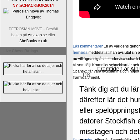
NY SCHACKBOK2014
PETROSIAN MOVE – Beställ
boken på
Amazon.se
eller
AbeBooks.co.uk
Läs kommentaren
En av världens genom 
Live Chess Ratings
hemsida
meddelat att han avslutat sin 
nu vill ägna sig åt att undervisa schac
Vi som följt Kramniks schackkarriär oc
Framtiden är Al
dec
Spanskt, får vara tacksamma och nöjda ö
08
framtida projekt.
Tänk dig att du lä
därefter lär det hu
eller spelöppning
datorer Stockfish 
misstagen och det 