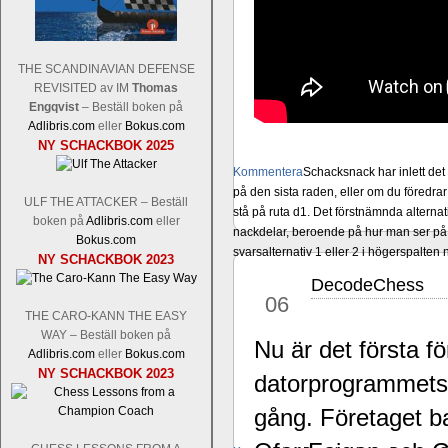
THE SCANDINAVIAN DEFENSE
REVISITED av IM
Thomas
Engqvist
– Beställ boken på
Adlibris.com
eller
Bokus.com
NY SCHACKBOK 2025
Kommentera
Schacksnack har inlett de
på den sista raden, eller om du föredra
ULF THE ATTACKER – Beställ
stå på ruta d1. Det förstnämnda alternati
boken på
Adlibris.com
eller
nackdelar, beroende på hur man ser på
Bokus.com
svarsalternativ 1 eller 2 i högerspalten
NY SCHACKBOK 2023
DecodeChess
sep
06
THE CARO-KANN THE EASY
WAY – Beställ boken på
Nu är det första fö
Adlibris.com
eller
Bokus.com
NY SCHACKBOK 2023
datorprogrammets S
gång. Företaget b