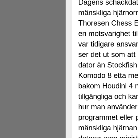
Dagens schackdato
mänskliga hjärnor
Thoresen Chess E
en motsvarighet ti
var tidigare ansv
ser det ut som att
dator än Stockfish
Komodo 8 etta med
bakom Houdini 4 m
tillgängliga och ka
hur man använder p
programmet eller 
mänskliga hjärna