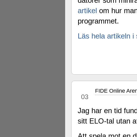
datorer som minir
artikel
om hur man 
programmet.
Läs hela artikeln i 
FIDE Online Are
okt
03
Jag har en tid fun
sitt ELO-tal utan at
Att spela mot en d