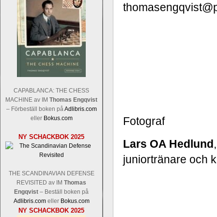
thomasengqvist@p
CAPABLANCA: THE CHESS
MACHINE av IM
Thomas Engqvist
– Förbeställ boken på
Adlibris.com
eller
Bokus.com
Fotograf
NY SCHACKBOK 2025
Lars OA Hedlund
juniortränare och 
THE SCANDINAVIAN DEFENSE
REVISITED av IM
Thomas
Engqvist
– Beställ boken på
Adlibris.com
eller
Bokus.com
NY SCHACKBOK 2025