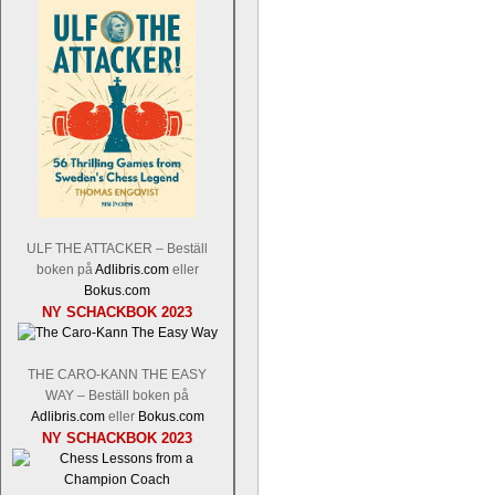
ULF THE ATTACKER – Beställ
boken på
Adlibris.com
eller
Bokus.com
NY SCHACKBOK 2023
THE CARO-KANN THE EASY
WAY – Beställ boken på
Adlibris.com
eller
Bokus.com
NY SCHACKBOK 2023