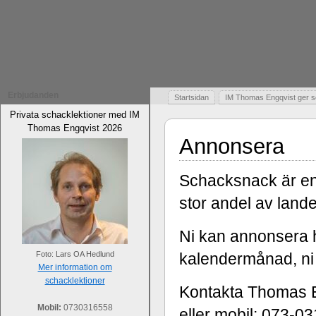
Erbjudanden
Startsidan
IM Thomas Engqvist ger s
Privata schacklektioner med IM
Thomas Engqvist 2026
Annonsera
Schacksnack är en 
stor andel av land
Ni kan annonsera h
Foto: Lars OA Hedlund
kalendermånad, ni 
Mer information om
schacklektioner
Kontakta Thomas E
Mobil:
0730316558
eller mobil: 073-03