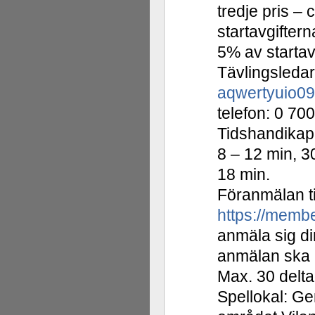
tredje pris – 
startavgiftern
5% av startav
Tävlingsledar
aqwertyuio0
telefon: 0 70
Tidshandikapp
8 – 12 min, 3
18 min.
Föranmälan ti
https://memb
anmäla sig di
anmälan ska 
Max. 30 delta
Spellokal: Gen