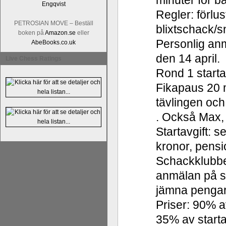
minuter för b
Regler: förlus
PETROSIAN MOVE – Beställ
blixtschack/
boken på
Amazon.se
eller
Personlig anm
AbeBooks.co.uk
den 14 april.
Live Chess Ratings
Rond 1 starta
Fikapaus 20 mi
tävlingen och
. Också Max, 
Startavgift: s
kronor, pensi
Schackklubbe
anmälan på s
jämna pengar
Priser: 90% av
35% av starta