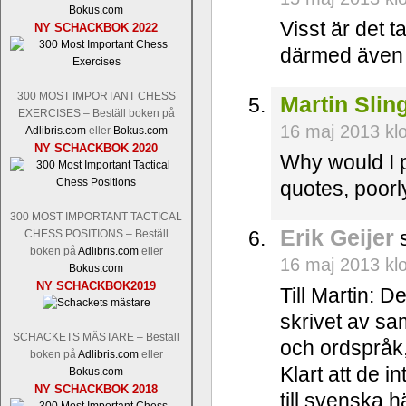
Bokus.com
Visst är det 
NY SCHACKBOK 2022
därmed även b
300 MOST IMPORTANT CHESS
Martin Slin
EXERCISES – Beställ boken på
16 maj 2013 kl
Adlibris.com
eller
Bokus.com
NY SCHACKBOK 2020
Why would I 
quotes, poorl
300 MOST IMPORTANT TACTICAL
Erik Geijer
s
CHESS POSITIONS – Beställ
boken på
Adlibris.com
eller
16 maj 2013 kl
Bokus.com
NY SCHACKBOK2019
Till Martin: D
skrivet av sam
SCHACKETS MÄSTARE – Beställ
och ordspråk,
boken på
Adlibris.com
eller
Klart att de i
Bokus.com
NY SCHACKBOK 2018
till svenska h