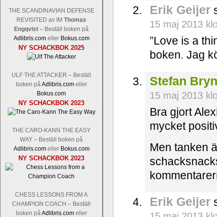
Erik Geijer
s
THE SCANDINAVIAN DEFENSE
REVISITED av IM
Thomas
15 maj 2013 kl
Engqvist
– Beställ boken på
”Love is a thin
Adlibris.com
eller
Bokus.com
NY SCHACKBOK 2025
boken. Jag kö
ULF THE ATTACKER – Beställ
Stefan Bryn
boken på
Adlibris.com
eller
Bokus.com
15 maj 2013 kl
NY SCHACKBOK 2023
Bra gjort Ale
mycket positi
THE CARO-KANN THE EASY
WAY – Beställ boken på
Men tanken ä
Adlibris.com
eller
Bokus.com
NY SCHACKBOK 2023
schacksnacks
kommentarer
CHESS LESSONS FROM A
Erik Geijer
s
CHAMPION COACH – Beställ
boken på
Adlibris.com
eller
15 maj 2013 kl