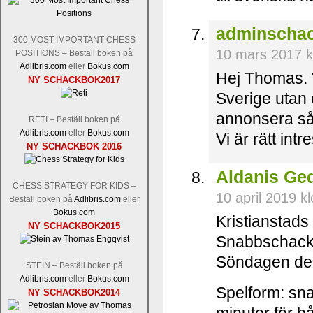
adminscha
300 MOST IMPORTANT CHESS
10 mars 2017 k
POSITIONS – Beställ boken på
Adlibris.com
eller
Bokus.com
Hej Thomas. V
NY SCHACKBOK2017
Sverige utan
annonsera så
RETI – Beställ boken på
Adlibris.com
eller
Bokus.com
Vi är rätt int
NY SCHACKBOK 2016
Aldanis Ge
CHESS STRATEGY FOR KIDS –
10 april 2019 k
Beställ boken på
Adlibris.com
eller
Bokus.com
Kristianstads 
NY SCHACKBOK2015
Snabbschack 
Söndagen den
STEIN – Beställ boken på
Adlibris.com
eller
Bokus.com
Spelform: sn
NY SCHACKBOK2014