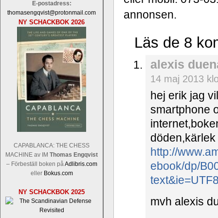
E-postadress:
annonsen.
thomasengqvist@protonmail.com
NY SCHACKBOK 2026
Läs de 8 ko
alexis duen
14 maj 2013 kl
hej erik jag 
smartphone o
internet,boke
döden,kärlek 
CAPABLANCA: THE CHESS
http://www.a
MACHINE av IM
Thomas Engqvist
ebook/dp/B0
– Förbeställ boken på
Adlibris.com
eller
Bokus.com
text&ie=UTF
NY SCHACKBOK 2025
mvh alexis d