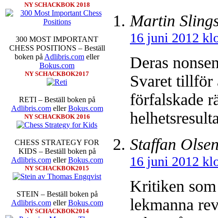
NY SCHACKBOK 2018
Martin Sling
16 juni 2012 kl
300 MOST IMPORTANT
CHESS POSITIONS – Beställ
boken på
Adlibris.com
eller
Deras nonsen
Bokus.com
NY SCHACKBOK2017
Svaret tillfö
förfalskade r
RETI – Beställ boken på
Adlibris.com
eller
Bokus.com
helhetsresult
NY SCHACKBOK 2016
Staffan Olse
CHESS STRATEGY FOR
KIDS – Beställ boken på
16 juni 2012 kl
Adlibris.com
eller
Bokus.com
NY SCHACKBOK2015
Kritiken som
STEIN – Beställ boken på
lekmanna revi
Adlibris.com
eller
Bokus.com
NY SCHACKBOK2014