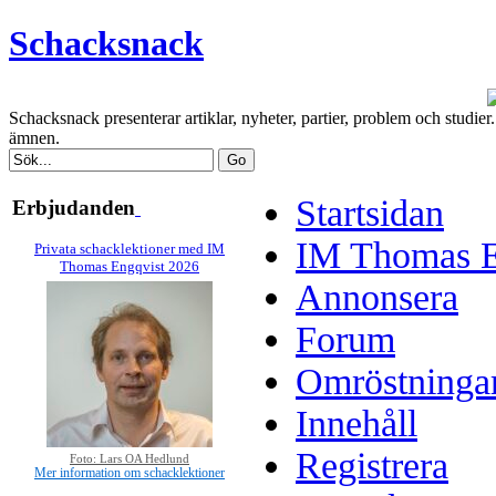
Schacksnack
Schacksnack presenterar artiklar, nyheter, partier, problem och studi
ämnen.
Startsidan
Erbjudanden
IM Thomas En
Privata schacklektioner med IM
Thomas Engqvist 2026
Annonsera
Forum
Omröstninga
Innehåll
Registrera
Foto: Lars OA Hedlund
Mer information om schacklektioner