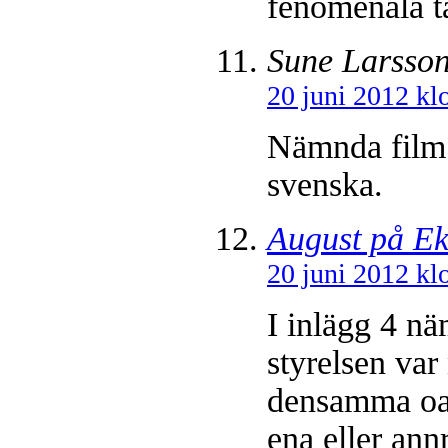
fenomenala ta
Sune Larsso
20 juni 2012 kl
Nämnda film 
svenska.
August på E
20 juni 2012 kl
I inlägg 4 nä
styrelsen var
densamma oav
ena eller an