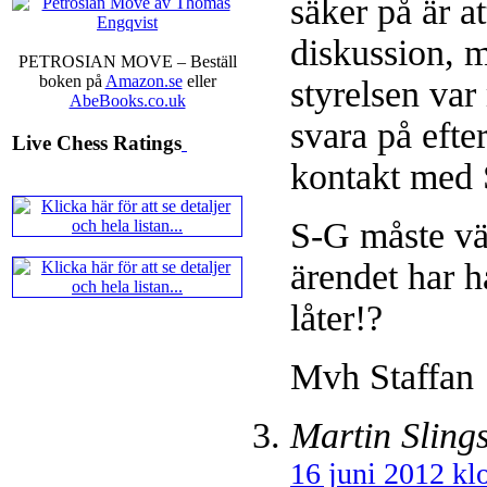
säker på är a
diskussion, m
PETROSIAN MOVE – Beställ
boken på
Amazon.se
eller
styrelsen var
AbeBooks.co.uk
svara på efte
Live Chess Ratings
kontakt med 
S-G måste väl
ärendet har h
låter!?
Mvh Staffan
Martin Sling
16 juni 2012 kl