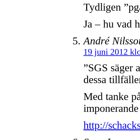
Tydligen ”pga
Ja – hu vad
André Nilsso
19 juni 2012 kl
”SGS säger at
dessa tillfäll
Med tanke på
imponerande 
http://scha