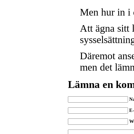
Men hur in i 
Att ägna sitt 
sysselsättnin
Däremot anses
men det lämn
Lämna en ko
N
E-
W