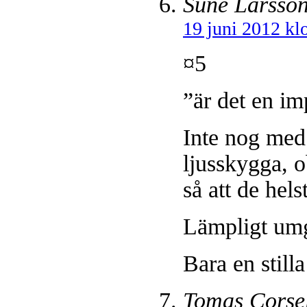
Sune Larsso
19 juni 2012 kl
¤5
”är det en i
Inte nog med 
ljusskygga, o
så att de hel
Lämpligt umg
Bara en still
Tomas Corsel