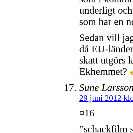
underligt och
som har en n
Sedan vill ja
då EU-länder 
skatt utgörs 
Ekhemmet?
Sune Larsso
29 juni 2012 kl
¤16
”schackfilm