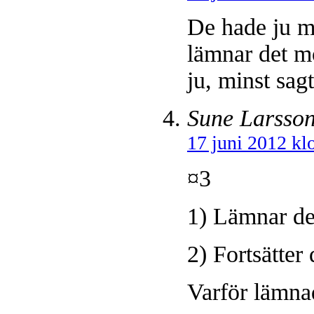
De hade ju mö
lämnar det mö
ju, minst sag
Sune Larsso
17 juni 2012 kl
¤3
1) Lämnar de
2) Fortsätter
Varför lämna