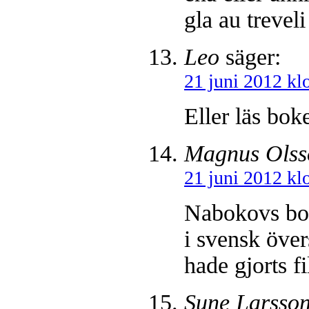
gla au treve
Leo
säger:
21 juni 2012 kl
Eller läs bo
Magnus Olss
21 juni 2012 kl
Nabokovs bok
i svensk över
hade gjorts f
Sune Larsso