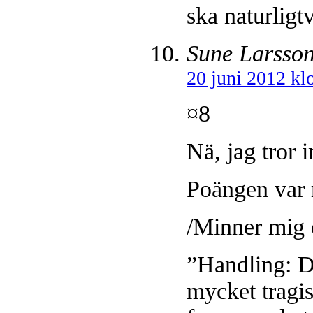
ska naturligt
Sune Larsso
20 juni 2012 kl
¤8
Nä, jag tror 
Poängen var m
/Minner mig o
”Handling: D
mycket tragis