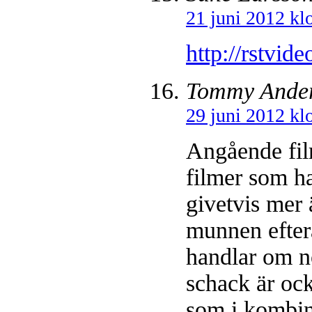
21 juni 2012 kl
http://rstvid
Tommy Ande
29 juni 2012 kl
Angående fil
filmer som h
givetvis mer 
munnen efterå
handlar om n
schack är ock
som i kombina