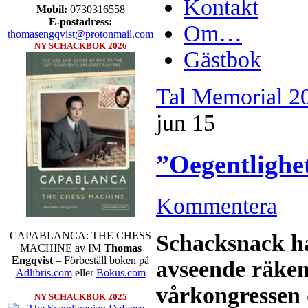
Kontakt
Mobil:
0730316558
E-postadress:
Om…
thomasengqvist@protonmail.com
NY SCHACKBOK 2026
Gästbok
Tal Memorial 2
jun
15
”Oegentligh
Kommentera
CAPABLANCA: THE CHESS
Schacksnack har
MACHINE av IM
Thomas
Engqvist
– Förbeställ boken på
avseende räken
Adlibris.com
eller
Bokus.com
vårkongressen 
NY SCHACKBOK 2025