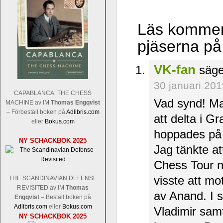
Läs komment
pjäserna på
VK-fan
säge
30 januari 20
CAPABLANCA: THE CHESS
Vad synd! Ma
MACHINE av IM
Thomas Engqvist
– Förbeställ boken på
Adlibris.com
att delta i G
eller
Bokus.com
hoppades på 
NY SCHACKBOK 2025
Jag tänkte a
Chess Tour n
visste att mo
THE SCANDINAVIAN DEFENSE
REVISITED av IM
Thomas
av Anand. I 
Engqvist
– Beställ boken på
Adlibris.com
eller
Bokus.com
Vladimir sam
NY SCHACKBOK 2025