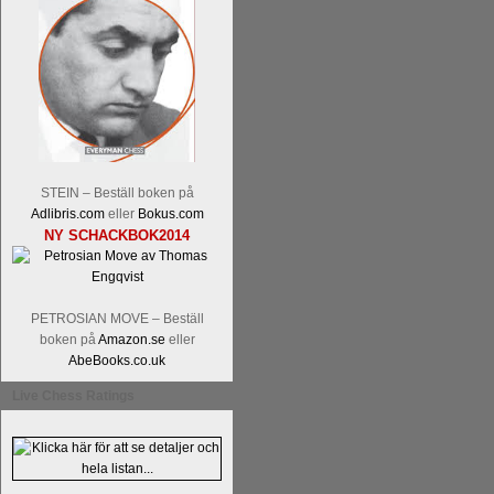
STEIN – Beställ boken på
Adlibris.com
eller
Bokus.com
NY SCHACKBOK2014
PETROSIAN MOVE – Beställ
boken på
Amazon.se
eller
AbeBooks.co.uk
Live Chess Ratings