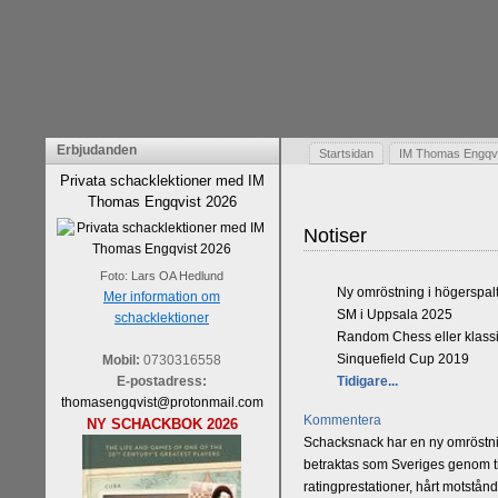
Erbjudanden
Startsidan
IM Thomas Engqvis
Privata schacklektioner med IM
Thomas Engqvist 2026
Notiser
Foto: Lars OA Hedlund
Ny omröstning i högerspal
Mer information om
SM i Uppsala 2025
schacklektioner
Random Chess eller klassi
Sinquefield Cup 2019
Mobil:
0730316558
E-postadress:
Tidigare...
thomasengqvist@protonmail.com
Kommentera
NY SCHACKBOK 2026
Schacksnack har en ny omröstnin
betraktas som Sveriges genom tid
ratingprestationer, hårt motstån