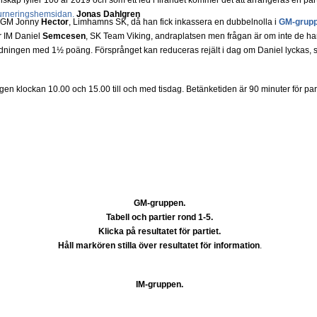
skap fyller 100 år 2019 och som ett led i firandet kommer det att arrangeras en part
urneringshemsidan.
Jonas Dahlgren
ör GM Jonny
Hector
, Limhamns SK, då han fick inkassera en dubbelnolla i
GM-grupp
r IM Daniel
Semcesen
, SK Team Viking, andraplatsen men frågan är om inte de har
t ledningen med 1½ poäng. Försprånget kan reduceras rejält i dag om Daniel lyckas,
igen klockan 10.00 och 15.00 till och med tisdag. Betänketiden är 90 minuter för par
GM-gruppen.
Tabell och partier rond 1-5.
Klicka på resultatet för partiet.
Håll markören stilla över resultatet för information
.
IM-gruppen.