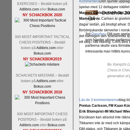
Kommentera
Den sjunde upplagan
EXERCISES – Beställ boken på
spelas med 12 deltagare istället 
Adlibris.com
eller
Bokus.com
Danzhou 201
Magnus Carlsen-Anish Giri, 
jun
NY SCHACKBOK 2020
04
Mamedjarov.
Carlsen är givetvis
dagar sedan, på blodigt allvar.
förödmjukande skriverier i norsk
3rd
Danzhou
GM som spelas i
det nämligen den sistnämnda spe
300 MOST IMPORTANT TACTICAL
som händer utöver partierna. 
ett steg i rätt riktning. Chris Bird
CHESS POSITIONS – Beställ
partierna skulle vara förmäte
boken på
Adlibris.com
eller
intressanta man hittills kunn
Bokus.com
NY SCHACKBOK2019
Bu Xiangzhi (2
Chess in China
SCHACKETS MÄSTARE – Beställ
generation of 
boken på
Adlibris.com
eller
Bokus.com
NY SCHACKBOK 2018
Läs de 3 kommentarerna
Idag bö
Pontus Carlsson, FM Kaan Küc
Erik Blomqvist-IM Michael Wied
300 MOST IMPORTANT CHESS
Kücüksan kan absolut inte räkna
POSITIONS – Beställ boken på
Tikkanen inte är med och kämpa
Adlibris.com
eller
Bokus.com
GM-status, och Tikkanen är säkert