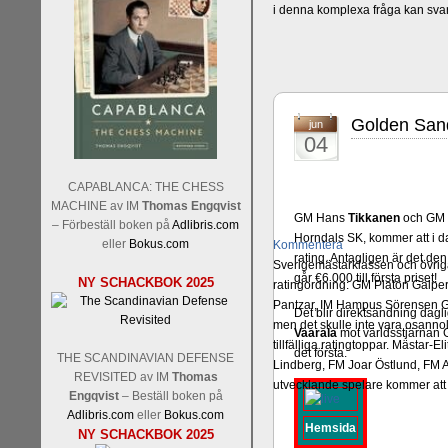
i denna komplexa fråga kan sva
Golden San
jun
04
CAPABLANCA: THE CHESS
MACHINE av IM
Thomas Engqvist
GM Hans
Tikkanen
och GM 
– Förbeställ boken på
Adlibris.com
Horndals SK, kommer att i da
eller
Bokus.com
Kommentera
rating. Antagligen är det de
Sverigemästarklassen och övriga 
går €6 000 till första priset!
NY SCHACKBOK 2025
ratingordning: GM Platon Galper
Pantzar, IM Hampus Sörensen GM
Det blir direktsändning dagli
men det skulle inte vara osann
Vaarala
mot världsstjärnan
tillfälliga ratingtoppar. Mästar
det första.
THE SCANDINAVIAN DEFENSE
Lindberg, FM Joar Östlund, FM A
REVISITED av IM
Thomas
utvecklande spelare kommer att 
Engqvist
– Beställ boken på
Adlibris.com
eller
Bokus.com
Hemsida
NY SCHACKBOK 2025