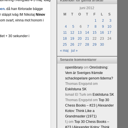
urnering i Alingsås 4-5 maj. Idag
Kalender för gamla artiklar
juni 2012
en.
då han förlorade bägge
M
T
O
T
F
L
S
 släppt iväg IM Nikolaj
Ninov
 som svart, vinna mot honom i
1
2
3
4
5
6
7
8
9
10
11
12
13
14
15
16
17
tiet + 30 sekunder i
18
19
20
21
22
23
24
25
26
27
28
29
30
« maj
jul »
Senaste kommentarer
openlibrary
om
Omröstning:
Vem är Sveriges främste
schackspelare genom tiderna?
Thomas Engqvist
om
Eskilstuna SK
Ismail El Turk
om
Eskilstuna SK
Thomas Engqvist
om
Top 30
Chess Books – #23 | Alexander
Kotov: Think Like a
Grandmaster (1971)
f.j
om
Top 30 Chess Books –
#23 | Alexander Kotov: Think