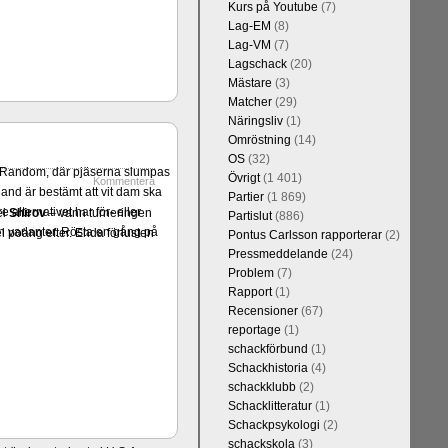
Kurs på Youtube
(7)
Lag-EM
(8)
Lag-VM
(7)
Lagschack
(20)
Mästare
(3)
Matcher
(29)
Näringsliv
(1)
Omröstning
(14)
OS
(32)
er Random, där pjäserna slumpas
Övrigt
(1 401)
Kommentera
and är bestämt att vit dam ska
Partier
(1 869)
alternativet har för- eller
ei
Shirov
– vann turneringen
Partislut
(886)
 varianter. Rösta en gång på
el poäng efter. Enda förlusten
Pontus Carlsson rapporterar
(2)
Pressmeddelande
(24)
Problem
(7)
Rapport
(1)
Recensioner
(67)
reportage
(1)
schackförbund
(1)
Schackhistoria
(4)
schackklubb
(2)
Schacklitteratur
(1)
Schackpsykologi
(2)
schackskola
(3)