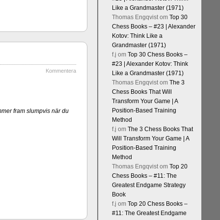
Like a Grandmaster (1971)
Thomas Engqvist
om
Top 30
Chess Books – #23 | Alexander
Kotov: Think Like a
Grandmaster (1971)
f.j
om
Top 30 Chess Books –
#23 | Alexander Kotov: Think
Kommentera
Like a Grandmaster (1971)
Thomas Engqvist
om
The 3
Chess Books That Will
Transform Your Game | A
Position-Based Training
mmer fram slumpvis när du
Method
f.j
om
The 3 Chess Books That
Will Transform Your Game | A
Position-Based Training
Method
Thomas Engqvist
om
Top 20
Chess Books – #11: The
Greatest Endgame Strategy
Book
f.j
om
Top 20 Chess Books –
#11: The Greatest Endgame