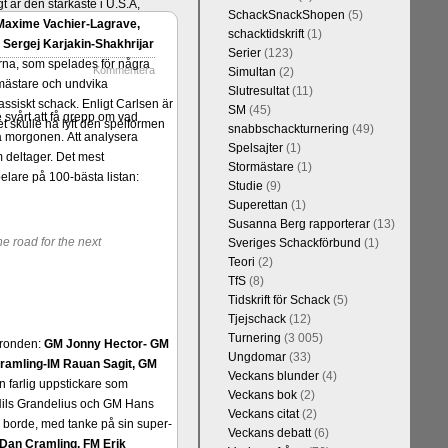
t är den starkaste i U.S.A,
SchackSnackShopen
(5)
Maxime Vachier-Lagrave,
schacktidskrift
(1)
h
Sergej Karjakin-Shakhrijar
Serier
(123)
ierna, som spelades för några
Kommentera
Simultan
(2)
smästare och undvika
Slutresultat
(11)
assiskt schack. Enligt Carlsen är
SM
(45)
 svårt att få grepp om vad
 skulle ha lyft den spelformen
snabbschackturnering
(49)
på morgonen. Att analysera
Spelsajter
(1)
m deltager. Det mest
Stormästare
(1)
pelare på 100-bästa listan:
Studie
(9)
Superettan
(1)
Susanna Berg rapporterar
(13)
e road for the next
Sveriges Schackförbund
(1)
Teori
(2)
TfS
(8)
Tidskrift för Schack
(5)
Tjejschack
(12)
Turnering
(3 005)
a ronden:
GM Jonny Hector- GM
Ungdomar
(33)
ramling-IM Rauan Sagit, GM
Veckans blunder
(4)
 farlig uppstickare som
Veckans bok
(2)
 Nils Grandelius och GM Hans
Veckans citat
(2)
borde, med tanke på sin super-
Veckans debatt
(6)
Dan Cramling, FM Erik