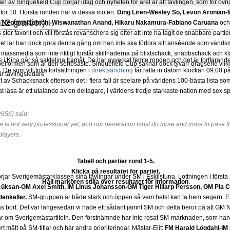
 av Sinquefield Cup börjar idag och nyheten för året är att tävlingen, som för övrig
för 10. I första ronden har vi dessa möten:
Ding Liren-Wesley So, Levon Aronian-
2 (partier)…
Ian Nepomniachtchi-Wiswanathan Anand, Hikaru Nakamura-Fabiano Caruana
oc
 stor favorit och vill förstås revanschera sig efter att inte ha tagit de snabbare part
 Det lär han dock göra denna gång om han inte ska förlora sitt anséende som värld
 massmedia som inte riktigt förstår skillnaderna på blixtschack, snabbschack och kl
 Kina går så sakteliga framåt. De har avverkat femte ronden och det är fortfarande
lformen som är den seriösaste. Sinquefield Cup saknar dock tyvärr dragserie vilket
De som vill följa fortsättningen i
direktsändning
får ratta in datorn klockan 09.00 
 är tävlingsledare
t av Schacksnack eftersom det i flera fall är spelare på världens 100-bästa lista so
at läsa är ett utalande av en deltagare, i världens tredje starkaste nation med sex s
656) said:
 is not very professional yet, and our generation must do more and more to pave th
players.
Tabell och partier rond 1-5.
Klicka på resultatet för partiet.
rjar Sverigemästarklassen sina tävlingar under SM i Eskilstuna. Lottningen i först
Håll markören stilla över resultatet för information
.
üksan-GM Axel Smith, IM Linus Johansson-GM Tiger Hillarp Persson, GM Pia C
enkeller.
SM-gruppen är både stark och öppen så vem helst kan ta hem segern. En
s bort. Det var längesedan vi hade ett sådant jämnt SM och detta beror på att GM
r om Sverigemästartiteln. Den förstnämnde har inte rosat SM-marknaden, som han 
 mätt på SM-titlar och har andra prioriteringar. Mästar-Elit:
FM Harald Lögdahl-IM 