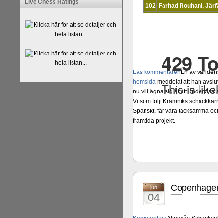
Live Chess Ratings
102
Farhad Rouhani, Järf
Läs kommentaren
En av världens
hemsida
meddelat att han avslut
nu vill ägna sig åt att undervis
Vi som följt Kramniks schackkar
Spanskt, får vara tacksamma och 
framtida projekt.
Copenhagen 
jun
04