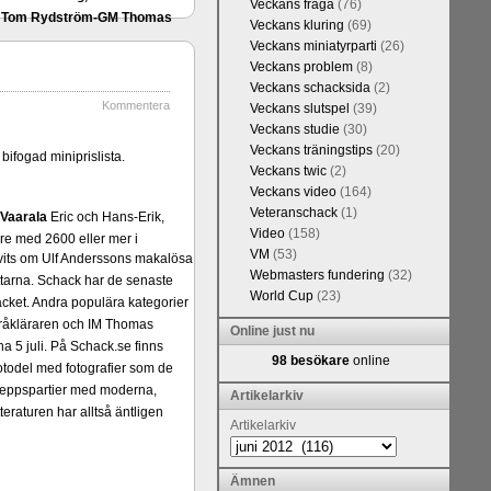
Veckans fråga
(76)
FM Tom Rydström-GM Thomas
Veckans kluring
(69)
Veckans miniatyrparti
(26)
Veckans problem
(8)
Veckans schacksida
(2)
Kommentera
Veckans slutspel
(39)
Veckans studie
(30)
Veckans träningstips
(20)
ifogad miniprislista.
Veckans twic
(2)
Veckans video
(164)
Veteranschack
(1)
Vaarala
Eric och Hans-Erik,
Video
(158)
e med 2600 eller mer i
VM
(53)
ivits om Ulf Anderssons makalösa
Webmasters fundering
(32)
attarna. Schack har de senaste
World Cup
(23)
acket. Andra populära kategorier
pråkläraren och IM Thomas
Online just nu
na 5 juli. På Schack.se finns
98 besökare
online
fotodel med fotografier som de
angreppspartier med moderna,
Artikelarkiv
raturen har alltså äntligen
Artikelarkiv
Ämnen