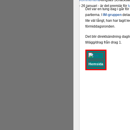
Kommentera
Alingsås Schacksäll
- 26 januari - är det premiär för
t
Det var en tung dag i går f
partierna. I
IM-gruppen
dela
lite väl långt, han har tagi
förmiddagsronden.
Det blir direktsändning dagl
tillägg/drag från drag 1.
Hemsida