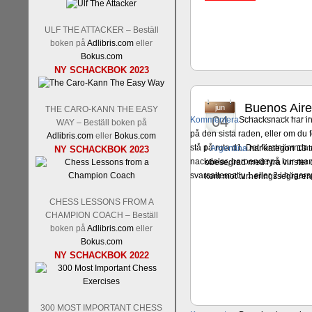
ULF THE ATTACKER – Beställ
boken på
Adlibris.com
eller
Bokus.com
NY SCHACKBOK 2023
Buenos Aire
jun
THE CARO-KANN THE EASY
04
Kommentera
Schacksnack har in
WAY – Beställ boken på
på den sista raden, eller om du 
Adlibris.com
eller
Bokus.com
stå på ruta d1. Det förstnämnda a
I
Argentina
har kategori 13 
NY SCHACKBOK 2023
nackdelar, beroende på hur man 
obesegrad med fyra vinster o
svarsalternativ 1 eller 2 i höger
kom mot turneringssegraren 
CHESS LESSONS FROM A
CHAMPION COACH – Beställ
boken på
Adlibris.com
eller
Bokus.com
NY SCHACKBOK 2022
300 MOST IMPORTANT CHESS