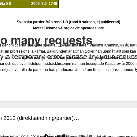
älla SS
2009
3.0
1749
Svenska partier från rond 1-9 (rond 8 saknas, ej publicerad).
Mötet Tikkanen-Dragicevic spelades inte.
 genom tiderna starkaste spelare, Ex-världsmästaren Vladimir Kramnik, 43 år, har 
at sin professionella karriär. Bakgrunden är att han tycker han uppnått allt som 
a schack för barn. Han nämner att det han varit med om som schackspelare varit ovär
riär och upplevt milstolpen i schackhistorien när han besegrade Kasparov år 2000,
nöjda över alla de partierna han producerat ända fram tills nu och önska honom ly
2012 (direktsändning/partier)…
Från den officiella hemsidan.