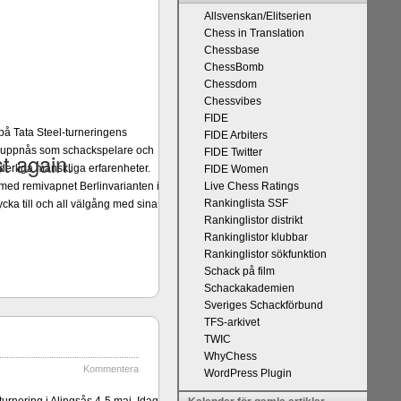
Allsvenskan/Elitserien
Chess in Translation
Chessbase
ChessBomb
Chessdom
Chessvibes
FIDE
på Tata Steel-turneringens
FIDE Arbiters
kan uppnås som schackspelare och
FIDE Twitter
derliga mänskliga erfarenheter.
FIDE Women
 med remivapnet Berlinvarianten i
Live Chess Ratings
Rankinglista SSF
cka till och all välgång med sina
Rankinglistor distrikt
Rankinglistor klubbar
Rankinglistor sökfunktion
Schack på film
Schackakademien
Sveriges Schackförbund
TFS-arkivet
TWIC
WhyChess
Kommentera
WordPress Plugin