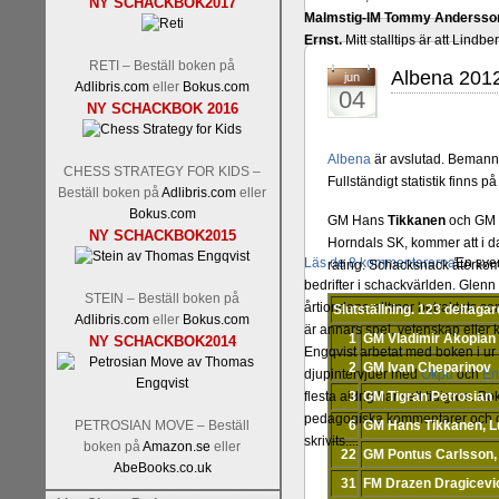
NY SCHACKBOK2017
Malmstig-IM Tommy Andersson
Ernst.
Mitt stalltips är att Lindbe
RETI – Beställ boken på
Albena 2012
jun
Adlibris.com
eller
Bokus.com
04
NY SCHACKBOK 2016
Albena
är avslutad. Bemanni
CHESS STRATEGY FOR KIDS –
Fullständigt statistik finns p
Beställ boken på
Adlibris.com
eller
Bokus.com
GM Hans
Tikkanen
och GM 
NY SCHACKBOK2015
Horndals SK, kommer att i da
Läs de 8 kommentarerna
En sve
rating. Schacksnack återko
bedrifter i schackvärlden. Glenn 
STEIN – Beställ boken på
årtiondena alltmer betraktats so
Slutställning. 123 deltagar
Adlibris.com
eller
Bokus.com
är annars spel, vetenskap eller
1
GM Vladimir Akopian
NY SCHACKBOK2014
Engqvist arbetat med boken i ur o
2
GM Ivan Cheparinov
djupintervjuer med
Okpu
och
En
flesta aldrig har sett tidigare. B
3
GM Tigran Petrosian
pedagogiska kommentarer och de 
PETROSIAN MOVE – Beställ
6
GM Hans Tikkanen, 
skrivits....
boken på
Amazon.se
eller
22
GM Pontus Carlsson,
AbeBooks.co.uk
31
FM Drazen Dragicevi