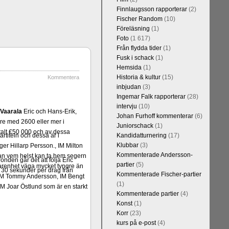
Finnlaugsson rapporterar
(2)
Fischer Random
(10)
Föreläsning
(1)
Foto
(1 617)
Från flydda tider
(1)
Fusk i schack
(1)
Hemsida
(1)
Historia & kultur
(15)
Kommentera
inbjudan
(3)
Ingemar Falk rapporterar
(28)
intervju
(10)
Vaarala
Eric och Hans-Erik,
Johan Furhoff kommenterar
(6)
e med 2600 eller mer i
Juniorschack
(1)
talt €50 000 och av dessa
rtiteln och dessa är i
Kandidatturnering
(17)
Klubbar
(3)
er Hillarp Persson., IM Milton
Kommenterade Andersson-
an vem helst kan ta hem segern
onden går det att följa Eric
partier
(5)
arenhet väga mycket tyngre än
v 30 sekunder per drag från
Kommenterade Fischer-partier
n, IM Tommy Andersson, IM Bengt
(1)
M Joar Östlund som är en starkt
Kommenterade partier
(4)
Konst
(1)
Korr
(23)
kurs på e-post
(4)