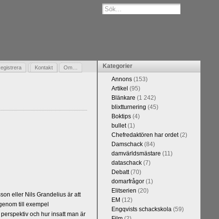
Kategorier
egistrera
Gästbok
Kontakt
Om…
Annons
(153)
Artikel
(95)
Blänkare
(1 242)
blixtturnering
(45)
Boktips
(4)
bullet
(1)
Chefredaktören har ordet
(2)
Damschack
(84)
damvärldsmästare
(11)
dataschack
(7)
Debatt
(70)
domarfrågor
(1)
Elitserien
(20)
n eller Nils Grandelius är att
EM
(12)
 genom till exempel
Engqvists schackskola
(59)
 perspektiv och hur insatt man är
Film
(2)