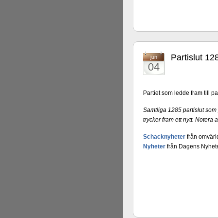
Partislut 1
jun
04
Partiet som ledde fram till 
Samtliga 1285 partislut som
trycker fram ett nytt. Notera 
Schacknyheter
från omvärl
Nyheter
från Dagens Nyhete