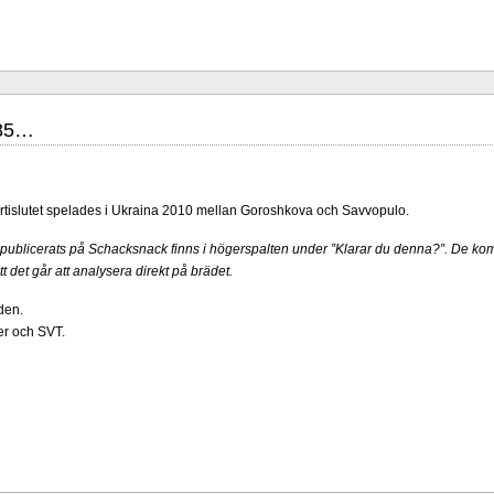
285…
partislutet spelades i Ukraina 2010 mellan Goroshkova och Savvopulo.
 publicerats på Schacksnack finns i högerspalten under ”Klarar du denna?”. De ko
att det går att analysera direkt på brädet.
den.
r och SVT.