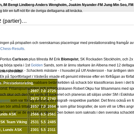
, IM Bengt Lindberg-Anders Wengholm, Joakim Nyander-FM Jung Min Seo, 
rg blir en tuff nöt för de övriga deltagarna att knäcka.
 (partier)…
ngen på prispallen och svenskarnas placeringar med prestationsrating framgår av b
å
Chess-Results
.
Pontus
Carlsson
plus tillresta IM Erik
Blomqvist
, SK Rockaden Stockholm, och 2x
g börja spela i 1st
Golden
Sands, som är ännu starkare än Albena med 12 deltagar
nsk schackbok -
Schackets mästare - I huvudet på Ulf Andersson
- har äntligen skr
mmer om detta.
Ek på Sportförlaget i Västerås visade ett genuint intresse efter en förfrågan av förf
m en sport med den snabbare betänketiden så schack bör klassificeras även i det f
e. Prestationsrating.
 konst. Frilansjournalisten och schackälskaren Robert Okpu har tillsammans med s
2697
7.0
2725
ch skur och den har sänts till tryckeriet och planeras att säljas under SM i Eskilstu
2673
7.0
2740
gqvist
som var för sig ansvarat för biografi- respektive partidel. Det finns också en 
oken bör alltså tilltala tre kategorier, de som gillar biografier, de som vill se Uffes 
2657
7.0
2664
som vill se de nya fotografierna. Den boken som saknats i den svenska schacklitte
Lunds ASK
2566
6.5
2561
 SK Team Viking
2531
5.5
2485
c, Lunds ASK
2301
5.5
2311