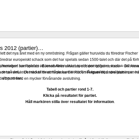
s 2012 (partier)…
lett det nya året med en ny omröstning. Frågan gäller huruvida du föredrar Fisch
föredrar europeiskt schack som det har spelats sedan 1500-talet och där det på förh
lternativet har fördelen att kreativiteten ökar i spelöppningsfasen, medan det senare 
turneringen som spelats i Buenos Aires avslutats och den högst rankade – GM Alex
ser på det, i och med att man måste kunna och förstå en mängd spelöppningar och
ch tre remier. Det räckte för att förpassa GM Ruben
Felgaer
till andra platsen en h
spalten nedan.
i ett parti med en mycker förvånande avslutning.
Tabell och partier rond 1-7.
Klicka på resultatet för partiet.
Håll markören stilla över resultatet för information
.