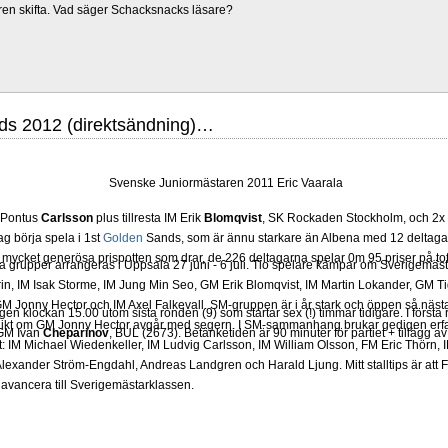
ren skifta. Vad säger Schacksnacks läsare?
ds 2012 (direktsändning)…
Svenske Juniormästaren 2011 Eric Vaarala
Pontus
Carlsson
plus tillresta IM Erik
Blomqvist
, SK Rockaden Stockholm, och 2x
g börja spela i 1st
Golden
Sands, som är ännu starkare än Albena med 12 deltagar
n mycket generösa prispotten som drar, de 226 deltagarna spelar 0m 95 priser på to
grupper arrangeras i Uppsala 27 juni - 6 juli. Tio spelare kämpar om Sverigemästa
in, IM Isak Storme, IM Jung Min Seo, GM Erik Blomqvist, IM Martin Lokander, GM Tig
 Jonny Hector och IM Axel Falkevall. SM-gruppen är i år stark och öppen så näst
gen klockan 15.00 utom sista ronden (9) som startar sex (!) timmar tidigare. I första r
olikt om GM Jonny Hector avgår med segern. I SM-sammanhang brukar gedigen erf
 GM Ivan
Cheparinov
, BUL (2673). Betänketiden är 90 minuter för partiet + tillägg a
-Elit: IM Michael Wiedenkeller, IM Ludvig Carlsson, IM William Olsson, FM Eric Thör
lexander Ström-Engdahl, Andreas Landgren och Harald Ljung. Mitt stalltips är att F
avancera till Sverigemästarklassen.