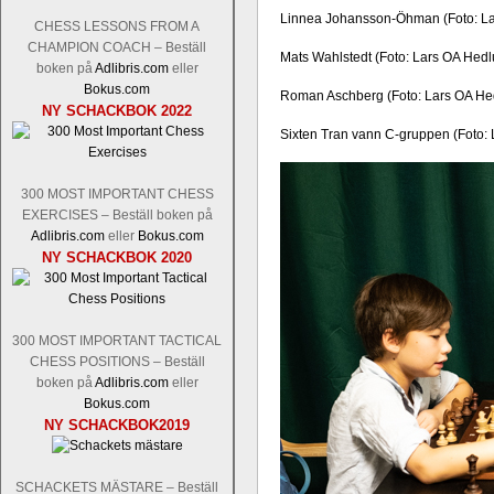
Linnea Johansson-Öhman (Foto: L
CHESS LESSONS FROM A
CHAMPION COACH – Beställ
Mats Wahlstedt (Foto: Lars OA Hed
boken på
Adlibris.com
eller
Bokus.com
Roman Aschberg (Foto: Lars OA He
NY SCHACKBOK 2022
Sixten Tran vann C-gruppen (Foto:
300 MOST IMPORTANT CHESS
EXERCISES – Beställ boken på
Adlibris.com
eller
Bokus.com
NY SCHACKBOK 2020
300 MOST IMPORTANT TACTICAL
CHESS POSITIONS – Beställ
boken på
Adlibris.com
eller
Bokus.com
NY SCHACKBOK2019
SCHACKETS MÄSTARE – Beställ