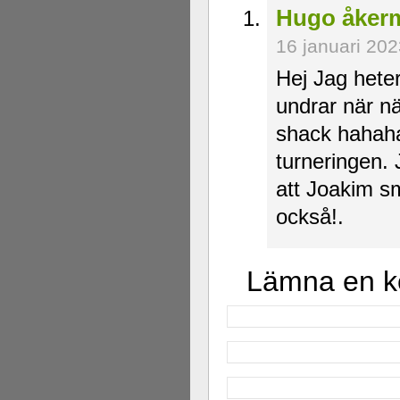
Hugo åkerm
16 januari 20
Hej Jag heter
undrar när nä
shack hahaha
turneringen.
att Joakim sm
också!.
Lämna en 