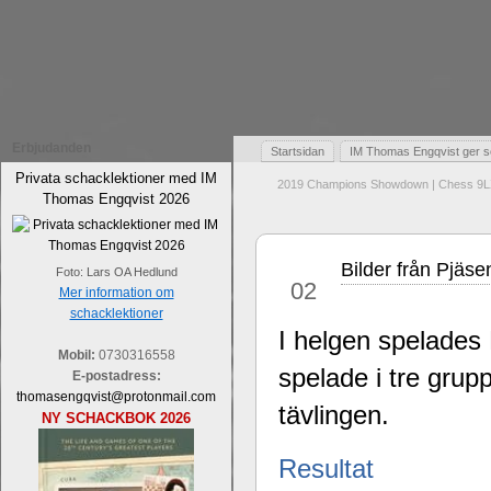
Erbjudanden
Startsidan
IM Thomas Engqvist ger s
Privata schacklektioner med IM
2019 Champions Showdown | Chess 9L
Thomas Engqvist 2026
Bilder från Pjäse
sep
Foto: Lars OA Hedlund
02
Mer information om
schacklektioner
I helgen spelades
Mobil:
0730316558
spelade i tre gru
E-postadress:
thomasengqvist@protonmail.com
tävlingen.
NY SCHACKBOK 2026
Resultat