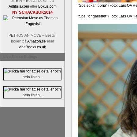
STEIN – Beställ boken på
”Spelet kan börja” (Foto: Lars OA H
Adlibris.com
eller
Bokus.com
NY SCHACKBOK2014
”Spel för galleriet” (Foto: Lars OA 
PETROSIAN MOVE – Beställ
boken på
Amazon.se
eller
AbeBooks.co.uk
Live Chess Ratings