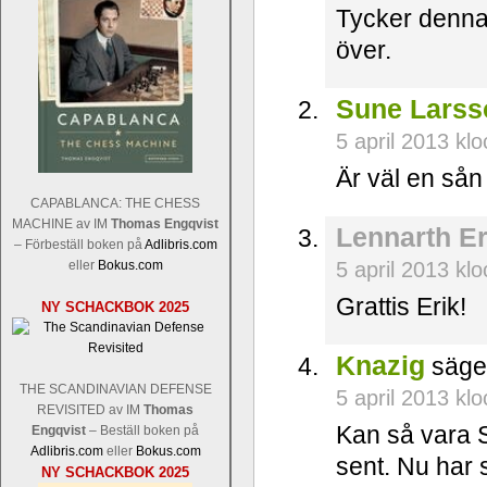
Tycker denna
över.
Sune Larss
5 april 2013 kl
Är väl en sån 
CAPABLANCA: THE CHESS
MACHINE av IM
Thomas Engqvist
Lennarth E
– Förbeställ boken på
Adlibris.com
eller
Bokus.com
5 april 2013 kl
Grattis Erik!
NY SCHACKBOK 2025
Knazig
säge
THE SCANDINAVIAN DEFENSE
5 april 2013 kl
REVISITED av IM
Thomas
Kan så vara 
Engqvist
– Beställ boken på
Adlibris.com
eller
Bokus.com
sent. Nu har 
NY SCHACKBOK 2025