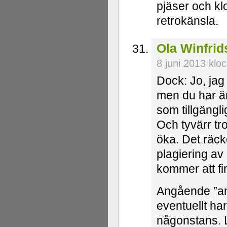
pjäser och kl
retrokänsla.
Ola Winfri
8 juni 2013 klo
Dock: Jo, jag f
men du har än
som tillgängl
Och tyvärr tro
öka. Det räcke
plagiering a
kommer att fi
Angående ”an
eventuellt ha
någonstans. L