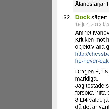
Ålandsfärjan!
Dock
säger:
19 juni 2013 kl
Ämnet Ivanov
Kritiken mot h
objektiv alla 
http://chess
he-never-cal
Dragen 8, 16,
märkliga.
Jag testade s
försöka hitta 
8 Lf4 valde ja
då det är van