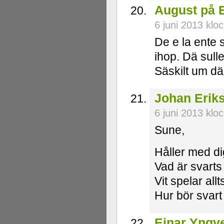
August på
6 juni 2013 klo
De e la ente 
ihop. Dä sull
Säskilt um dä
Johan Erik
6 juni 2013 klo
Sune,
Håller med dig
Vad är svarts
Vit spelar all
Hur bör svart 
Einar Yngv