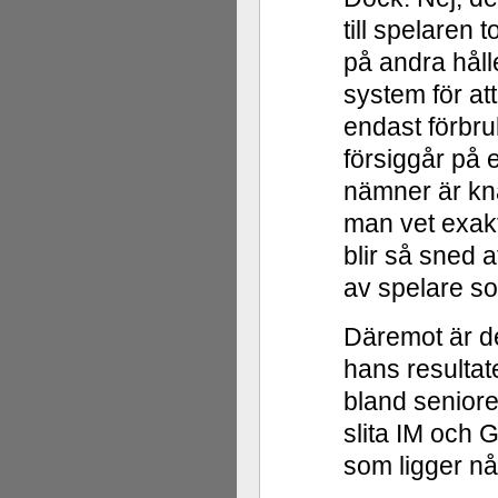
till spelaren 
på andra hålle
system för at
endast förbruk
försiggår på 
nämner är kna
man vet exakt 
blir så sned 
av spelare s
Däremot är d
hans resultate
bland seniorer
slita IM och 
som ligger n