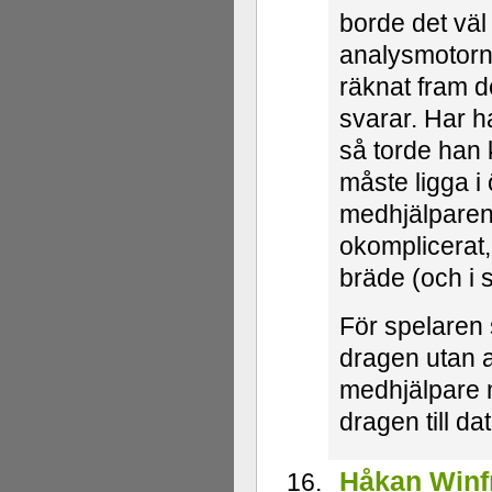
borde det väl 
analysmotorn 
räknat fram d
svarar. Har ha
så torde han 
måste ligga i 
medhjälparen/
okomplicerat,
bräde (och i 
För spelaren s
dragen utan a
medhjälpare m
dragen till da
Håkan Winf