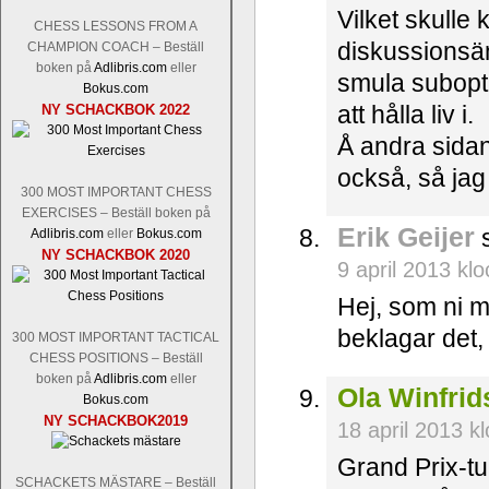
Vilket skulle
CHESS LESSONS FROM A
diskussionsäm
CHAMPION COACH – Beställ
boken på
Adlibris.com
eller
smula subopti
Bokus.com
att hålla liv i.
NY SCHACKBOK 2022
Å andra sida
också, så jag
300 MOST IMPORTANT CHESS
EXERCISES – Beställ boken på
Erik Geijer
s
Adlibris.com
eller
Bokus.com
NY SCHACKBOK 2020
9 april 2013 kl
Hej, som ni mä
beklagar det,
300 MOST IMPORTANT TACTICAL
CHESS POSITIONS – Beställ
boken på
Adlibris.com
eller
Ola Winfri
Bokus.com
NY SCHACKBOK2019
18 april 2013 k
Grand Prix-tur
SCHACKETS MÄSTARE – Beställ