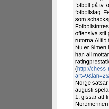
fotboll på tv,
fotbollslag. 
som schackspe
Fotbollsintre
offensiva sti
rutorna.Allti
Nu er Simen i
han all mott
ratingprestat
(
http://chess
art=9&lan=2
Norge satsar 
augusti spela
1, gissar att 
Nordmennen h