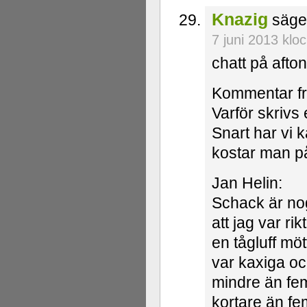
Knazig
säge
7 juni 2013 klo
chatt på afton
Kommentar fr
Varför skrivs
Snart har vi 
kostar man p
Jan Helin:
Schack är no
att jag var ri
en tågluff möt
var kaxiga och
mindre än fem 
kortare än fe