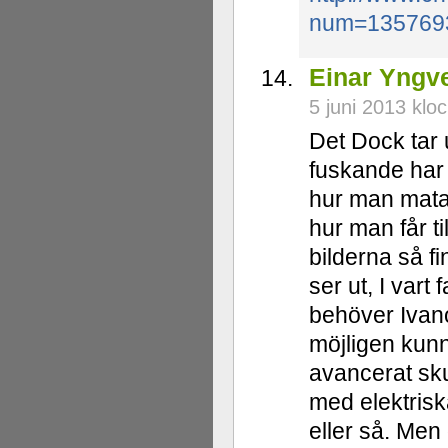
num=135769
Einar Yngv
5 juni 2013 klo
Det Dock tar 
fuskande har 
hur man matar
hur man får ti
bilderna så f
ser ut, I vart
behöver Ivano
möjligen kunn
avancerat sk
med elektrisk
eller så. Men 