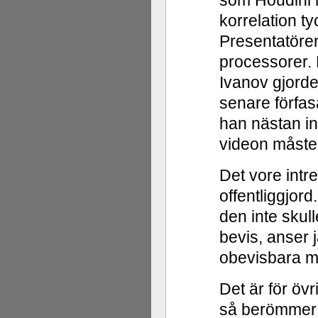
som Houdini 
korrelation t
Presentatören
processorer.
Ivanov gjord
senare förfas
han nästan in
videon måste 
Det vore int
offentliggjord.
den inte skul
bevis, anser 
obevisbara mi
Det är för övr
så berömmer 