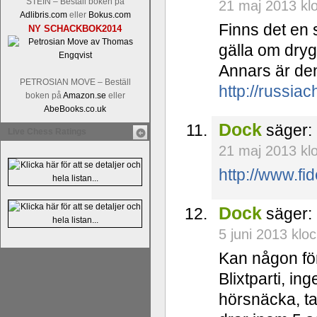
STEIN – Beställ boken på
21 maj 2013 kl
Adlibris.com
eller
Bokus.com
Finns det en 
NY SCHACKBOK2014
gälla om dry
Annars är den
PETROSIAN MOVE – Beställ
http://russi
boken på
Amazon.se
eller
AbeBooks.co.uk
Dock
säger:
Live Chess Ratings
21 maj 2013 kl
http://www.f
Dock
säger:
5 juni 2013 klo
Kan någon för
Blixtparti, in
hörsnäcka, ta