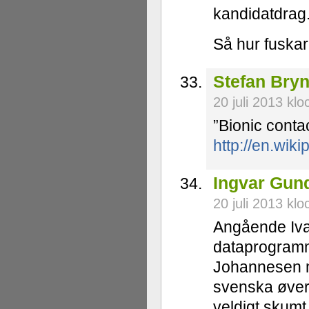
kandidatdrag.
Så hur fuska
Stefan Bryn
20 juli 2013 kl
”Bionic conta
http://en.wik
Ingvar Gun
20 juli 2013 kl
Angående Ivan
dataprogramm
Johannesen m
svenska øvers
veldigt skumt 