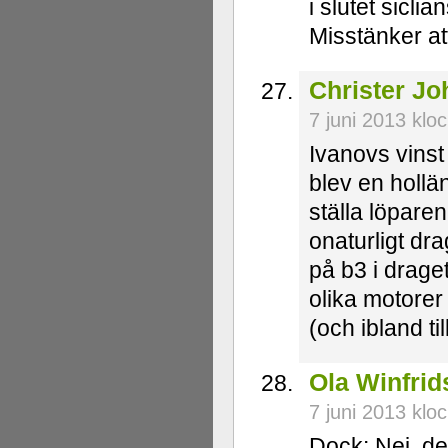
i slutet sicli
Misstänker at
Christer J
7 juni 2013 klo
Ivanovs vinst
blev en hollän
ställa löparen
onaturligt dra
på b3 i drage
olika motorer 
(och ibland ti
Ola Winfri
7 juni 2013 klo
Dock: Nej, de