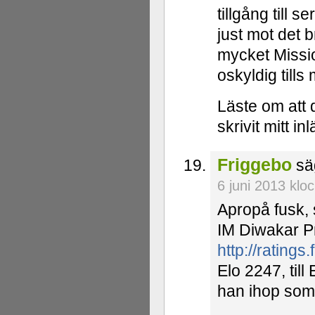
tillgång till 
just mot det b
mycket Missio
oskyldig tills
Läste om att 
skrivit mitt in
Friggebo
sä
6 juni 2013 klo
Apropå fusk, 
IM Diwakar P
http://rating
Elo 2247, till
han ihop som 