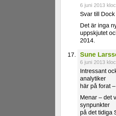
6 juni 2013 klo
Svar till Dock
Det är inga ny
uppskjutet och
2014.
Sune Larss
6 juni 2013 klo
Intressant oc
analytiker
här på forat 
Menar – det v
synpunkter
på det tidiga