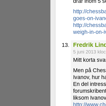
drar inom 5 
http://chess
goes-on-ivan
http://chess
weigh-in-on-
Fredrik Lin
5 juni 2013 klo
Mitt korta svar
Men på Chess
Ivanov, hur h
En del intres
forumskribent
liksom Ivanov
http://www.c