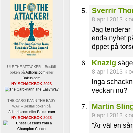
Sverrir Tho
8 april 2013 kl
Jag tenderar 
enda nyhet på
öppet på tors
Knazig
säge
ULF THE ATTACKER – Beställ
8 april 2013 kl
boken på
Adlibris.com
eller
Bokus.com
Inga schackny
NY SCHACKBOK 2023
veckan nu?
THE CARO-KANN THE EASY
Martin Slin
WAY – Beställ boken på
Adlibris.com
eller
Bokus.com
9 april 2013 kl
NY SCHACKBOK 2023
”Är väl en sån