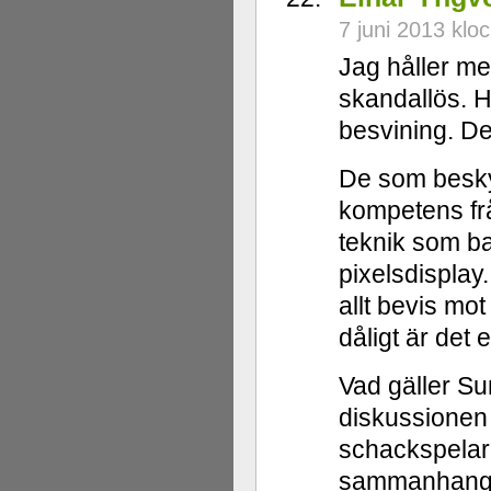
7 juni 2013 klo
Jag håller me
skandallös. 
besvining. Det
De som beskyl
kompetens frå
teknik som ba
pixelsdisplay
allt bevis mo
dåligt är det 
Vad gäller S
diskussionen s
schackspelar
sammanhanget 