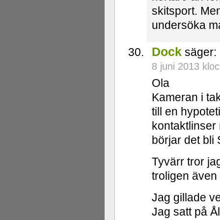
skitsport. Me
undersöka ma
Dock
säger:
8 juni 2013 klo
Ola
Kameran i take
till en hypote
kontaktlinser
börjar det bli
Tyvärr tror j
troligen även 
Jag gillade v
Jag satt på Å