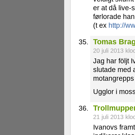
er at då live-
førlorade han 
(t ex
http://w
Tomas Brag
20 juli 2013 kl
Jag har följt
slutade med a
motangrepps 
Ugglor i moss
Trollmuppe
21 juli 2013 kl
Ivanovs fram