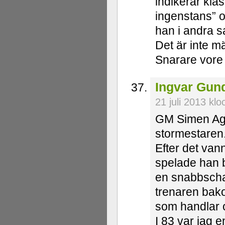
indikerar kla
ingenstans” 
han i andra s
Det är inte mä
Snarare vore 
Ingvar Gun
21 juli 2013 kl
GM Simen Agd
stormestaren.
Efter det van
spelade han b
en snabbscha
trenaren bak
som handlar
I 83 var jag e