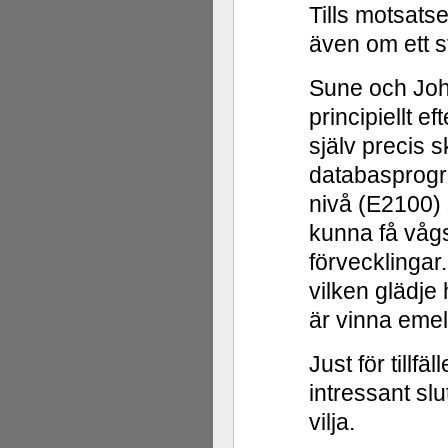
Tills motsats
även om ett 
Sune och Joha
principiellt e
själv precis 
databasprogr
nivå (E2100) 
kunna få vågsk
förvecklingar
vilken glädj
är vinna emell
Just för tillfä
intressant sl
vilja.