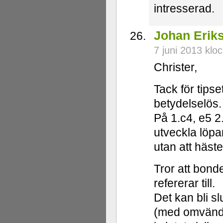
intresserad.
Johan Erik
7 juni 2013 klo
Christer,
Tack för tipse
betydelselös.
På 1.c4, e5 2.
utveckla löpar
utan att häst
Tror att bond
refererar till.
Det kan bli sl
(med omvända