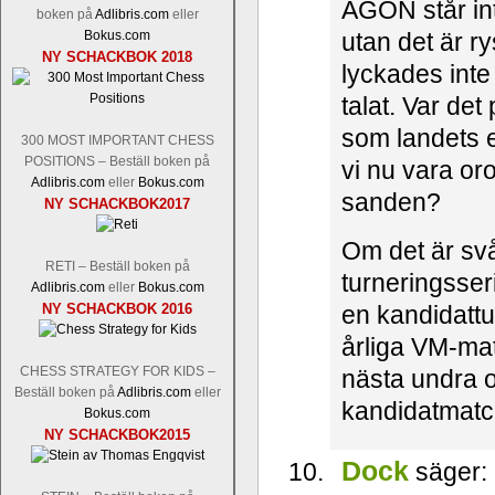
AGON står in
boken på
Adlibris.com
eller
utan det är r
Bokus.com
NY SCHACKBOK 2018
lyckades inte 
talat. Var de
som landets e
300 MOST IMPORTANT CHESS
POSITIONS – Beställ boken på
vi nu vara oro
Adlibris.com
eller
Bokus.com
sanden?
NY SCHACKBOK2017
Om det är svår
RETI – Beställ boken på
turneringsser
Adlibris.com
eller
Bokus.com
en kandidattur
NY SCHACKBOK 2016
årliga VM-mat
CHESS STRATEGY FOR KIDS –
nästa undra om
Beställ boken på
Adlibris.com
eller
kandidatmatc
Bokus.com
NY SCHACKBOK2015
Dock
säger: