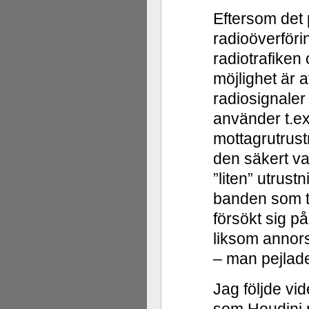
Eftersom det
radioöverföri
radiotrafiken
möjlighet är a
radiosignaler
använder t.ex
mottagrutrust
den säkert va
”liten” utrust
banden som t.
försökt sig p
liksom annors
– man pejlade
Jag följde vi