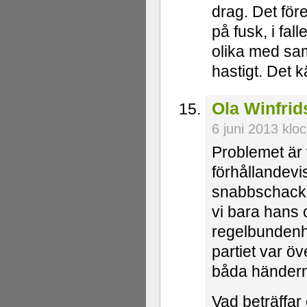
drag. Det föref
på fusk, i fal
olika med sam
hastigt. Det kä
Ola Winfri
6 juni 2013 klo
Problemet är 
förhållandevi
snabbschacksp
vi bara hans
regelbundenh
partiet var öv
båda händer
Vad beträffar