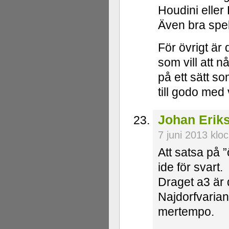
Houdini eller
Även bra spel
För övrigt är
som vill att n
på ett sätt so
till godo med
Johan Erik
7 juni 2013 klo
Att satsa på ”
ide för svart.
Draget a3 är 
Najdorfvaria
mertempo.