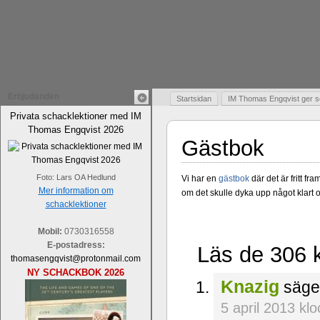
Erbjudanden
Startsidan
IM Thomas Engqvist ger s
Privata schacklektioner med IM
Thomas Engqvist 2026
Gästbok
Foto: Lars OA Hedlund
Vi har en
gästbok
där det är fritt f
Mer information om
om det skulle dyka upp något klart o
schacklektioner
Mobil:
0730316558
E-postadress:
Läs de 306 
thomasengqvist@protonmail.com
NY SCHACKBOK 2026
Knazig
säge
5 april 2013 kl