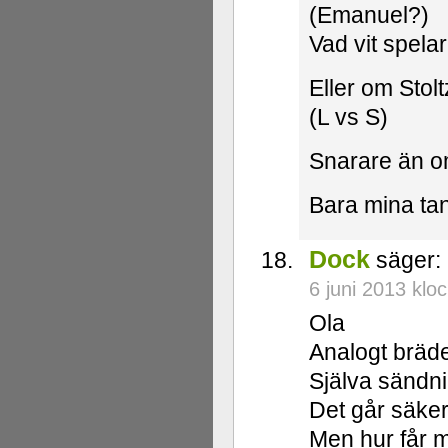
(Emanuel?)
Vad vit spelar
Eller om Stol
(L vs S)
Snarare än o
Bara mina ta
Dock
säger:
6 juni 2013 klo
Ola
Analogt bräde
Själva sändni
Det går säker
Men hur får m