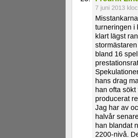
7 juni 2013 klo
Misstankarna 
turneringen i
klart lägst r
stormästaren 
bland 16 spel
prestationsra
Spekulationer
hans drag mat
han ofta sökt
producerat rej
Jag har av oc
halvår senare 
han blandat 
2200-nivå. De