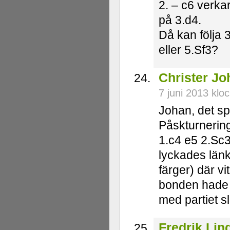
2. – c6 verkar
på 3.d4.
Då kan följa 
eller 5.Sf3?
Christer J
7 juni 2013 klo
Johan, det sp
Påskturnerin
1.c4 e5 2.Sc3
lyckades länk
färger) där v
bonden hade st
med partiet s
Fredrik Lin