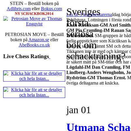
STEIN – Beställ boken på
Sveriges
Adlibris.com
eller
Bokus.com
NY SCHACKBOK2014
Läs de 3 kommentarerna
Idag börja
första
Eskilstuna. Lottningen i första ron
Kaan Kücüksan-GM Axel Smith, 
GM Pia Cramling-IM Rauan Sag
seriösa
PETROSIAN MOVE – Beställ
Wiedenkeller.
SM-gruppen är både 
boken på
Amazon.se
eller
farlig uppstickare som Kücüksan ka
bok om
AbeBooks.co.uk
hade ett sådant jämnt SM och dett
Tikkanen inte är med och kämpar o
schackträning?
Live Chess Ratings
rosat SM-marknaden, som han bord
är säkert mätt på SM-titlar och har 
Lögdahl-IM Dan Cramling, FM 
Lindberg-Anders Wengholm, J
Rydström-GM Thomas Ernst.
Mi
övriga deltagarna att knäcka.
jan
01
Utmana Scha