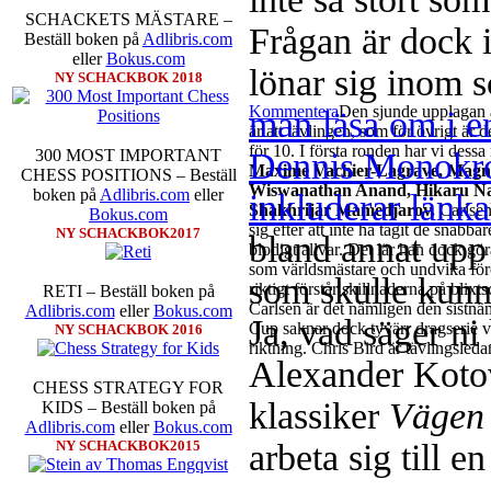
SCHACKETS MÄSTARE –
Frågan är dock i
Beställ boken på
Adlibris.com
eller
Bokus.com
lönar sig inom
NY SCHACKBOK 2018
Kommentera
Den sjunde upplagan a
man läsa om i en
är att tävlingen, som för övrigt är 
för 10. I första ronden har vi dess
Dennis Monokro
300 MOST IMPORTANT
Maxime Vachier-Lagrave, Magnu
CHESS POSITIONS – Beställ
Wiswanathan Anand, Hikaru N
boken på
Adlibris.com
eller
inkluderar länkar
Shakhrijar Mamedjarov.
Carlsen
Bokus.com
sig efter att inte ha tagit de snabb
NY SCHACKBOK2017
bland annat upp
blodigt allvar. Det lär han dock gö
som världsmästare och undvika för
som skulle kunn
riktigt förstår skillnaderna på blix
RETI – Beställ boken på
Carlsen är det nämligen den sistnä
Adlibris.com
eller
Bokus.com
Ja, vad säger n
Cup saknar dock tyvärr dragserie vil
NY SCHACKBOK 2016
riktning. Chris Bird är tävlingsleda
Alexander Koto
CHESS STRATEGY FOR
klassiker
Vägen 
KIDS – Beställ boken på
Adlibris.com
eller
Bokus.com
arbeta sig till e
NY SCHACKBOK2015