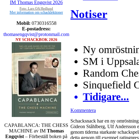
Foto: Lars OA Hedlund
Notiser
Mer information om schacklektioner
Mobil:
0730316558
E-postadress:
thomasengqvist@protonmail.com
NY SCHACKBOK 2026
Ny omröstnin
SM i Uppsal
Random Chess
Sinquefield 
Tidigare...
Kommentera
Schacksnack har en ny omröstning 
CAPABLANCA: THE CHESS
Gideon Ståhlberg, Ulf Andersson el
MACHINE av IM
Thomas
genom tiderna starkaste schackspela
Engqvist
– Förbeställ boken på
detta genom till exempel ratingpres