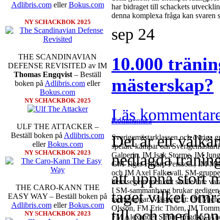
Adlibris.com
eller
Bokus.com
har bidraget till schackets utveckl
denna komplexa fråga kan svaren s
NY SCHACKBOK 2025
sep
24
THE SCANDINAVIAN
10.000 träni
DEFENSE REVISITED av IM
Thomas Engqvist
– Beställ
mästerskap?
boken på
Adlibris.com
eller
Bokus.com
NY SCHACKBOK 2025
Läs kommentar
Kommentera
ULF THE ATTACKER –
Beställ boken på
Adlibris.com
Det är ett välkä
Sverigemästarklassen och övriga gru
eller
Bokus.com
spelare kämpar om Sverigemästartit
NY SCHACKBOK 2023
nedlagda tränin
Galperin, IM Isak Storme, IM Jun
GM Tiger Hillarp Persson., IM M
och IM Axel Falkevall. SM-gruppen 
att uppnå stort 
hem segern men det skulle inte v
THE CARO-KANN THE
I SM-sammanhang brukar gedigen er
taget vilket omr
EASY WAY – Beställ boken på
ratingtoppar. Mästar-Elit: IM Mic
Adlibris.com
eller
Bokus.com
Olsson, FM Eric Thörn, IM Tommy
till och med ka
NY SCHACKBOK 2023
FM Alexander Ström-Engdahl, Andre