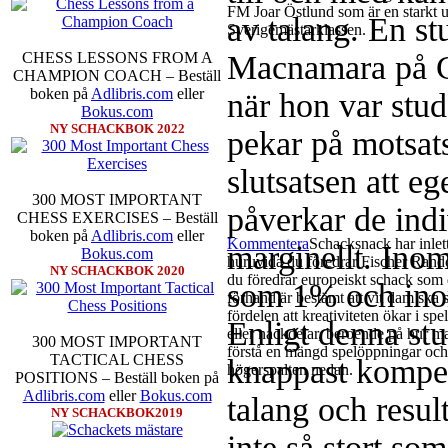
FM Joar Östlund som är en starkt u
av talang. En st
Sverigemästarklassen.
Macnamara på C
CHESS LESSONS FROM A
CHAMPION COACH – Beställ
boken på
Adlibris.com
eller
när hon var stu
Bokus.com
NY SCHACKBOK 2022
pekar på motsat
slutsatsen att e
300 MOST IMPORTANT
påverkar de indi
CHESS EXERCISES – Beställ
boken på
Adlibris.com
eller
Kommentera
Schacksnack har inlet
marginellt. Inom
Bokus.com
huruvida du föredrar Fischer Rando
NY SCHACKBOK 2020
du föredrar europeiskt schack som d
som 1% och ino
förhand är bestämt att vit dam ska 
fördelen att kreativiteten ökar i sp
Enligt denna stu
eller nackdelar, beroende på hur m
300 MOST IMPORTANT
förstå en mängd spelöppningar och v
TACTICAL CHESS
knappast kompen
högerspalten nedan.
POSITIONS – Beställ boken på
Adlibris.com
eller
Bokus.com
talang och result
NY SCHACKBOK2019
inte så stort so