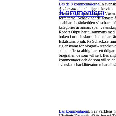
Läs de 8 kommentarerna
En svensk
Andersson
- har äntligen skrivits 
Kommentera
Glenn Ek på Sportförlaget i Västerå
författarna. Schack har de senaste 
snabbare betänketiden så schack bör
kategorier är annars spel, vetenska
Robert Okpu har tillsammans med 
boken i ur och skur och den har sänt
Eskilstuna 5 juli. På Schack.se fi
sig ansvarat för biografi- respektiv
som de flesta aldrig har sett tidigare
biografier, de som vill se Uffes a
kommentarer och de som vill se de
svenska schacklitteraturen har alltså 
Läs kommentaren
En av världens g
Vladimir Kramnik, 43 år, har på Ta