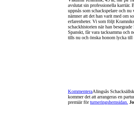
avslutat sin professionella karriär
uppnås som schackspelare och nu vi
nämner att det han varit med om so
erfarenheter. Vi som följt Kramniks
schackhistorien när han besegrade
Spanskt, får vara tacksamma och nö
tills nu och önska honom lycka till
Kommentera
Alingsås Schacksällska
kommer det att arrangeras en partur
premiär för
turneringshemsidan.
Jo