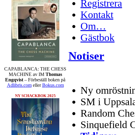
Registrera
Kontakt
Om…
Gästbok
Notiser
CAPABLANCA: THE CHESS
MACHINE av IM
Thomas
Engqvist
– Förbeställ boken på
Adlibris.com
eller
Bokus.com
Ny omröstnin
NY SCHACKBOK 2025
SM i Uppsal
Random Chess
Sinquefield 