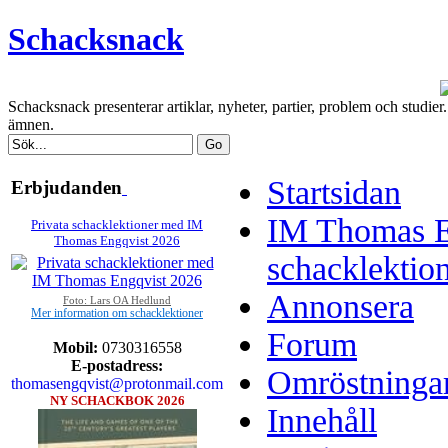
Schacksnack
Schacksnack presenterar artiklar, nyheter, partier, problem och studi
ämnen.
Startsidan
Erbjudanden
IM Thomas E
Privata schacklektioner med IM
Thomas Engqvist 2026
schacklektio
Annonsera
Foto: Lars OA Hedlund
Mer information om schacklektioner
Forum
Mobil:
0730316558
E-postadress:
Omröstninga
thomasengqvist@protonmail.com
NY SCHACKBOK 2026
Innehåll