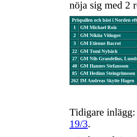
nöja sig med 2 r
Prispallen och bäst i Norden eft
1
GM Michael Roiz
2
GM Nikita Vitiugov
3
GM Etienne Bacrot
22
GM Tomi Nybäck
27
GM Nils Grandelius, Lund
40
GM Hannes Stefansson
85
GM Hedinn Steingrimsson
262
IM Andreas Skytte Hagen
Tidigare inlägg
19/3
.