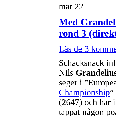
mar
22
Med Grandeli
rond 3 (dire
Läs de 3 komme
Schacksnack inf
Nils
Grandeliu
seger i ”Europe
Championship
”
(2647) och har i
tappat någon po