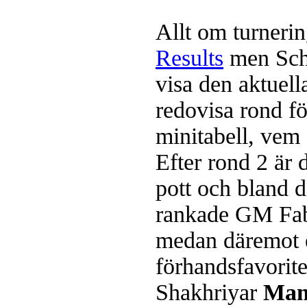
Allt om turneri
Results
men Sch
visa den aktuell
redovisa rond fö
minitabell, vem
Efter rond 2 är 
pott och bland d
rankade GM Fa
medan däremot 
förhandsfavorite
Shakhriyar
Mam