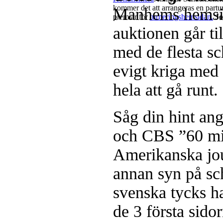
kommer det att arrangeras en partur
Manhems hemsida
premiär för
turneringshemsidan.
Jo
auktionen går ti
med de flesta sc
evigt kriga med 
hela att gå runt.
Såg din hint a
och CBS ”60 min
Amerikanska jou
annan syn på sc
svenska tycks h
de 3 första sid