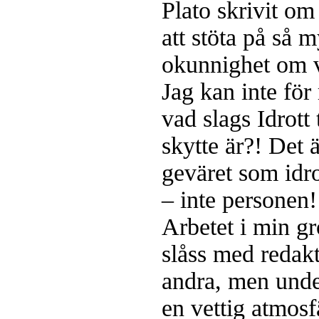
Plato skrivit o
att stöta på så 
okunnighet om v
Jag kan inte för
vad slags Idrott
skytte är?! Det ä
geväret som idrot
– inte personen!
Arbetet i min g
slåss med redakt
andra, men under
en vettig atmosf