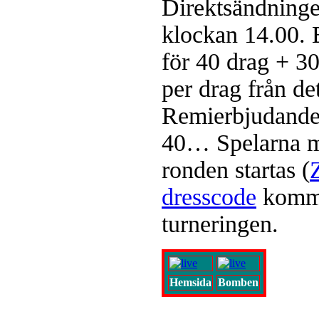
Direktsändningen
klockan 14.00. 
för 40 drag + 3
per drag från de
Remierbjudande ä
40… Spelarna må
ronden startas (
dresscode
kommer
turneringen.
Hemsida
Bomben