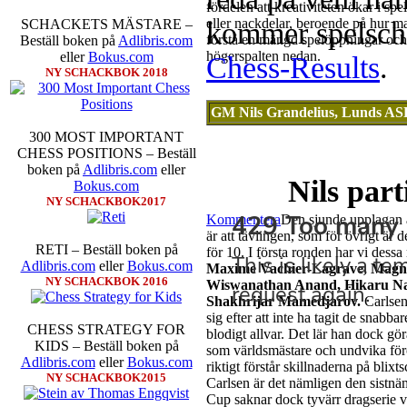
fördelen att kreativiteten ökar i sp
eller nackdelar, beroende på hur m
kommer spelsche
SCHACKETS MÄSTARE –
förstå en mängd spelöppningar och v
Beställ boken på
Adlibris.com
högerspalten nedan.
eller
Bokus.com
Chess-Results
.
NY SCHACKBOK 2018
GM Nils Grandelius, Lunds A
300 MOST IMPORTANT
CHESS POSITIONS – Beställ
boken på
Adlibris.com
eller
Nils part
Bokus.com
NY SCHACKBOK2017
Kommentera
Den sjunde upplagan a
är att tävlingen, som för övrigt är 
RETI – Beställ boken på
för 10. I första ronden har vi dess
Adlibris.com
eller
Bokus.com
Maxime Vachier-Lagrave, Magnu
NY SCHACKBOK 2016
Wiswanathan Anand, Hikaru N
Shakhrijar Mamedjarov.
Carlsen
sig efter att inte ha tagit de snabb
CHESS STRATEGY FOR
blodigt allvar. Det lär han dock gö
KIDS – Beställ boken på
som världsmästare och undvika för
Adlibris.com
eller
Bokus.com
riktigt förstår skillnaderna på blix
NY SCHACKBOK2015
Carlsen är det nämligen den sistnä
Cup saknar dock tyvärr dragserie vil