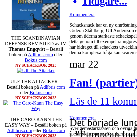
Tidigare...
Kommentera
Schacksnack har en ny omröstning 
Gideon Ståhlberg, Ulf Andersson el
genom tiderna starkaste schackspela
THE SCANDINAVIAN
detta genom till exempel ratingpres
DEFENSE REVISITED av IM
har bidraget till schackets utveckl
Thomas Engqvist
– Beställ
denna komplexa fråga kan svaren s
boken på
Adlibris.com
eller
Bokus.com
mar
22
NY SCHACKBOK 2025
Fan! (partie
ULF THE ATTACKER –
Beställ boken på
Adlibris.com
eller
Bokus.com
Läs de 11 komm
NY SCHACKBOK 2023
Kommentera
Det började lung
THE CARO-KANN THE
EASY WAY – Beställ boken på
Sverigemästarklassen och övriga gru
Adlibris.com
eller
Bokus.com
i ”European Ind
spelare kämpar om Sverigemästartit
NY SCHACKBOK 2023