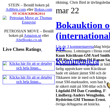
riktning. Chris Bird är tävlingsleda
STEIN – Beställ boken på
mar
22
Adlibris.com
eller
Bokus.com
NY SCHACKBOK2014
Bokauktion och
PETROSIAN MOVE – Beställ
(internationa
boken på
Amazon.se
eller
AbeBooks.co.uk
…
Läs de 3 kommentarerna
Idag börja
Live Chess Ratings
Eskilstuna. Lottningen i första ron
Kaan Kücüksan-GM Axel Smith, 
Kommentera
GM Pia Cramling-IM Rauan Sag
Wiedenkeller.
SM-gruppen är både 
farlig uppstickare som Kücüksan ka
hade ett sådant jämnt SM och dett
Tikkanen inte är med och kämpar o
rosat SM-marknaden, som han bord
är säkert mätt på SM-titlar och har 
Lögdahl-IM Dan Cramling, FM 
Lindberg-Anders Wengholm, J
Rydström-GM Thomas Ernst.
Mi
övriga deltagarna att knäcka.