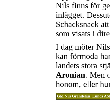
Nils finns för g
inlägget. Dess
Schacksnack att 
som visats i dir
I dag möter Nil
kan förmoda har
landets stora s
Aronian
. Men d
honom, eller hu
GM Nils Grandelius, Lunds A