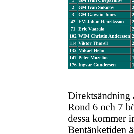
1
GM Ivan Cheparinov
2
GM Ivan Sokolov
3
GM Gawain Jones
42
FM Johan Henriksson
71
Eric Vaarala
102
WIM Christin Andersson
114
Viktor Thorell
132
Mikael Helin
147
Peter Mozelius
176
Ingvar Gundersen
Direktsändning ä
Rond 6 och 7 bö
dessa kommer in
Bentänketiden ä