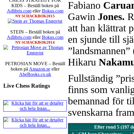
CHESS STRATEGY FOR
Fabiano
Carua
KIDS – Beställ boken på
Adlibris.com
eller
Bokus.com
Gawin
Jones.
R
NY SCHACKBOK2015
att han klättrat
Alingsås Schacksällskap fyller 
STEIN – Beställ boken på
arrangeras en parturnering i Ali
en sjunde till sj
Adlibris.com
eller
Bokus.com
Jonas Dahlgren
NY SCHACKBOK2014
”landsmannen” 
Hikaru
Nakamu
PETROSIAN MOVE – Beställ
boken på
Amazon.se
eller
AbeBooks.co.uk
Fullständig ”pri
Live Chess Ratings
finns som vanli
bemannad för til
svenskarna fram
Efter rond 5 (197 d