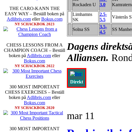
Rockaden U
3.0
Kamratern
segern. En farlig uppstickare s
THE CARO-KANN THE
sådant jämnt SM och detta ber
EASY WAY – Beställ boken på
Limhamns
2.5-
kämpar om Sverigemästartiteln.
Västerås 
Adlibris.com
eller
Bokus.com
SK
5.5
på sin super-GM-status, och Tikka
NY SCHACKBOK 2023
FM Harald Lögdahl-IM Dan
3.5-
Solna SS
SS Manh
Lindberg-Anders Wengholm,
4.5
Ernst.
Mitt stalltips är att Lindbe
Dagens direkts
CHESS LESSONS FROM A
CHAMPION COACH – Beställ
Alliansen.
Rond
boken på
Adlibris.com
eller
Bokus.com
NY SCHACKBOK 2022
Direkt
300 MOST IMPORTANT
En svensk schackbok -
Schacket
CHESS EXERCISES – Beställ
äntligen skrivits om Ulf Ander
boken på
Adlibris.com
eller
Västerås visade ett genuint intr
Bokus.com
alltmer betraktats som en sport m
NY SCHACKBOK 2020
Andra populära kategorier är an
mar
11
Robert Okpu har tillsammans me
och den har sänts till tryckerie
djupintervjuer med
Okpu
och
En
300 MOST IMPORTANT