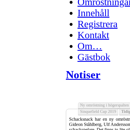
Omröstninga
Innehåll
Registrera
Kontakt
Om…
Gästbok
Notiser
Ny omröstning i högerspalten
Sinquefield Cup 2019
Tidig
Schacksnack har en ny omröstni
Gideon Ståhlberg, Ulf Andersson e
schackspelare. Det finns ju lite o