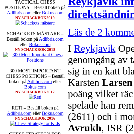
Reykjavik in
också en fotodel med fotografier so
TACTICAL CHESS
de som gillar biografier, de so
POSITIONS – Beställ boken på
direktsändni
de som vill se de nya fotografi
Adlibris.com
eller
Bokus.com
äntligen skrivits....
NY SCHACKBOK2019
Läs de 2 komme
SCHACKETS MÄSTARE –
Beställ boken på
Adlibris.com
eller
Bokus.com
I
Reykjavik
Open
NY SCHACKBOK 2018
genomgång av tab
sig in en katt b
En av världens genom tiderna
300 MOST IMPORTANT
Kramnik, 43 år, har på Tata Stee
CHESS POSITIONS – Beställ
Karsten
Larsen
Bakgrunden är att han tycker han
boken på
Adlibris.com
eller
undervisa schack för barn. Han
Bokus.com
poäng vilket räck
mänskliga erfarenheter. Vi som f
NY SCHACKBOK2017
han besegrade Kasparov år 2000,
spelade han re
över alla de partierna han produc
RETI – Beställ boken på
framtida projekt.
Adlibris.com
eller
Bokus.com
(2611) och i m
NY SCHACKBOK 2016
Avrukh
, ISR (