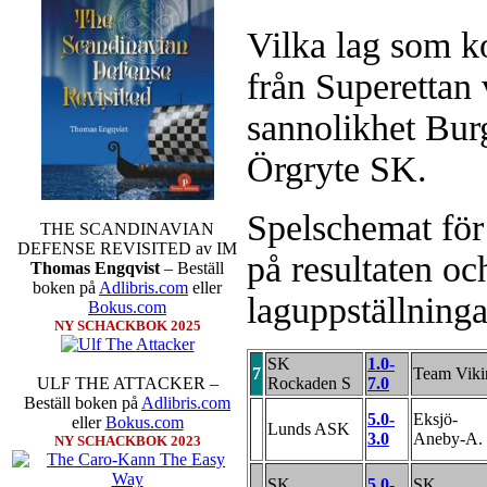
Vilka lag som ko
Den sjunde upplagan av Sinquefie
som för övrigt är den starkaste i
möten:
Ding Liren-Wesley So
från Superettan 
Giri, Ian Nepomniachtchi-
Karjakin-Shakhrijar Mamedj
sannolikhet Bur
inte ha tagit de snabbare partier
göra denna gång om han inte s
Örgryte SK.
skriverier i norsk massmedia som 
schack. Enligt Carlsen är det n
saknar dock tyvärr dragserie vil
Spelschemat för 
THE SCANDINAVIAN
tävlingsledare
DEFENSE REVISITED av IM
på resultaten oc
Thomas Engqvist
– Beställ
boken på
Adlibris.com
eller
laguppställninga
Bokus.com
NY SCHACKBOK 2025
SK
1.0-
7
Team Viki
Rockaden S
7.0
ULF THE ATTACKER –
Beställ boken på
Adlibris.com
5.0-
Eksjö-
eller
Bokus.com
Idag börjar Sverigemästarklas
Lunds ASK
3.0
Aneby-A.
NY SCHACKBOK 2023
Lottningen i första ronden:
GM 
Smith, IM Linus Johansson-
SK
5.0-
SK
Erik Blomqvist-IM Michael Wi