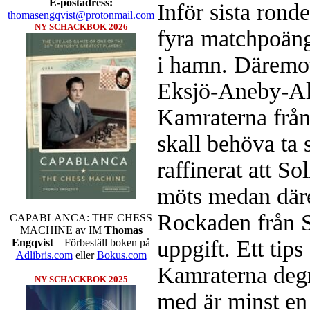
E-postadress:
Inför sista ron
thomasengqvist@protonmail.com
NY SCHACKBOK 2026
fyra matchpoäng
i hamn. Däremot
Eksjö-Aneby-Al
Kamraterna frå
Schacksnack har inlett det nya
skall behöva ta 
föredrar Fischer Random, där pjä
som det har spelats sedan 1500-t
raffinerat att 
förstnämnda alternativet har f
alternativet har för- eller nack
möts medan där
förstå en mängd spelöppningar o
nedan.
Rockaden från St
CAPABLANCA: THE CHESS
MACHINE av IM
Thomas
uppgift. Ett tip
Engqvist
– Förbeställ boken på
Adlibris.com
eller
Bokus.com
Kamraterna degr
NY SCHACKBOK 2025
med är minst en