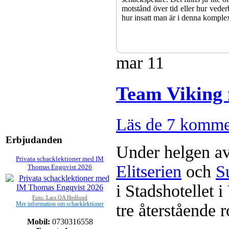
motstånd över tid eller hur veder
hur insatt man är i denna komple
mar
11
Team Viking 
Läs de 7 komme
Sverigemästarklassen och övriga g
Erbjudanden
kämpar om Sverigemästartiteln o
Under helgen avs
Min Seo, GM Erik Blomqvist, I
Privata schacklektioner med IM
Hampus Sörensen GM Jonny Hecto
Elitserien
och
S
Thomas Engqvist 2026
vem helst kan ta hem segern men
SM-sammanhang brukar gedigen er
i Stadshotellet 
Michael Wiedenkeller, IM Ludv
Foto: Lars OA Hedlund
IM Bengt Lindberg, FM Joar Ö
Mer information om schacklektioner
tre återstående 
Ljung. Mitt stalltips är att FM 
Sverigemästarklassen.
Mobil:
0730316558