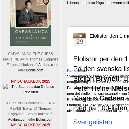
i denna komplexa fråga kan svaren ski
Elolistor den 1 
feb
29
CAPABLANCA: THE CHESS
Elolistor per den 
MACHINE av IM
Thomas Engqvist
– Förbeställ boken på
Adlibris.com
På den svenska l
eller
Bokus.com
Kommentera
Sverigemästarklassen och övriga grupper
Stellan
Brynell
, L
NY SCHACKBOK 2025
ratingordning: GM Platon Galperin, IM I
Peter Heine
Niels
Pantzar, IM Hampus Sörensen GM Jonny 
men det skulle inte vara osannolikt o
Magnus
Carlsen
s
tillfälliga ratingtoppar. Mästar-Elit: 
THE SCANDINAVIAN DEFENSE
Lindberg, FM Joar Östlund, FM Alexande
med på 100-listan
REVISITED av IM
Thomas
utvecklande spelare kommer att avancer
Engqvist
– Beställ boken på
Adlibris.com
eller
Bokus.com
Sverigelistan.
NY SCHACKBOK 2025