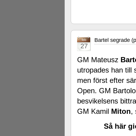
Bartel segrade (
feb
27
GM Mateusz
Bart
utropades han till
men först efter sä
Open. GM Bartol
besvikelsens bittr
GM Kamil
Miton
,
Så här g