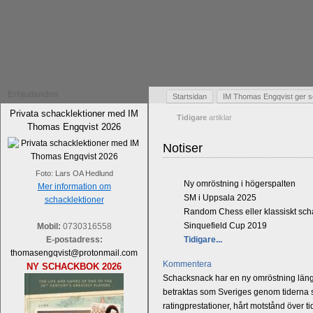
Erbjudanden
Startsidan
IM Thomas Engqvist ger s
Privata schacklektioner med IM
Tidigare
artiklar
Thomas Engqvist 2026
Notiser
Foto: Lars OA Hedlund
Ny omröstning i högerspalten
Mer information om
SM i Uppsala 2025
schacklektioner
Random Chess eller klassiskt sc
Sinquefield Cup 2019
Mobil:
0730316558
E-postadress:
Tidigare...
thomasengqvist@protonmail.com
Kommentera
NY SCHACKBOK 2026
Schacksnack har en ny omröstning längst
betraktas som Sveriges genom tiderna st
ratingprestationer, hårt motstånd över t