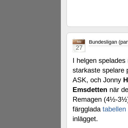
Bundesligan (par
feb
27
I helgen spelades
starkaste spelare 
ASK, och Jonny
H
Emsdetten
när d
Remagen (4½-3½). 
färgglada
tabellen
inlägget.