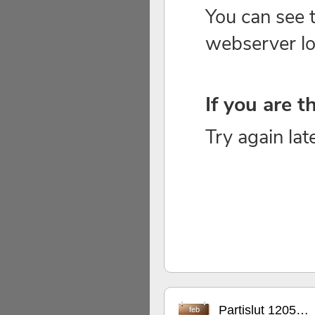
Partislut 1205…
feb