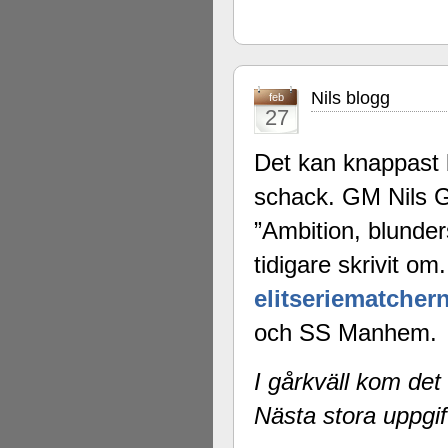
Nils blogg
feb
27
Det kan knappast b
schack. GM Nils G
”Ambition, blunde
tidigare skrivit o
elitseriematcher
och SS Manhem.
I gårkväll kom det
Nästa stora uppgift