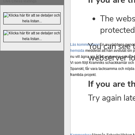
Live Chess Ratings
Läs kommentaren
En av världens genom 
hemsida
meddelat att han avslutat sin 
nu vill ägna sig åt att undervisa schac
Vi som följt Kramniks schackkarriär oc
Spanskt, får vara tacksamma och nöjda ö
framtida projekt.