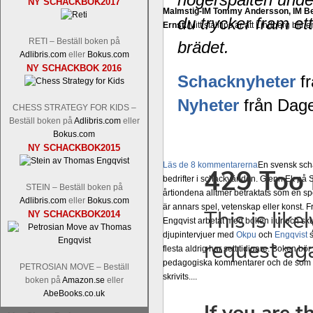
NY SCHACKBOK2017
Malmstig-IM Tommy Andersson, IM B
du trycker fram ett
Ernst.
Mitt stalltips är att Lindberg blir 
RETI – Beställ boken på
brädet.
Adlibris.com
eller
Bokus.com
NY SCHACKBOK 2016
Schacknyheter
fr
Nyheter
från Dage
CHESS STRATEGY FOR KIDS –
Beställ boken på
Adlibris.com
eller
Bokus.com
NY SCHACKBOK2015
Läs de 8 kommentarerna
En svensk sch
bedrifter i schackvärlden. Glenn Ek på S
STEIN – Beställ boken på
årtiondena alltmer betraktats som en sp
Adlibris.com
eller
Bokus.com
är annars spel, vetenskap eller konst.
NY SCHACKBOK2014
Engqvist arbetat med boken i ur och skur
djupintervjuer med
Okpu
och
Engqvist
s
flesta aldrig har sett tidigare. Boken bör
pedagogiska kommentarer och de som vil
PETROSIAN MOVE – Beställ
skrivits....
boken på
Amazon.se
eller
AbeBooks.co.uk