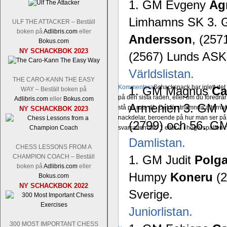
1. GM Evgeny
Ag
Limhamns SK 3. 
ULF THE ATTACKER – Beställ
boken på
Adlibris.com
eller
Andersson
, (25
Bokus.com
NY SCHACKBOK 2023
(2567) Lunds ASK
Världslistan.
THE CARO-KANN THE EASY
Kommentera
Schacksnack har inlett de
1. GM Magnus
Ca
WAY – Beställ boken på
på den sista raden, eller om du föredra
Adlibris.com
eller
Bokus.com
Armenien 3. GM V
stå på ruta d1. Det förstnämnda alternati
NY SCHACKBOK 2023
nackdelar, beroende på hur man ser på
(2799) och 56. G
svarsalternativ 1 eller 2 i högerspalten
Damlistan.
CHESS LESSONS FROM A
CHAMPION COACH – Beställ
1. GM Judit
Polga
boken på
Adlibris.com
eller
Humpy
Koneru
(
Bokus.com
NY SCHACKBOK 2022
Sverige.
Juniorlistan.
300 MOST IMPORTANT CHESS