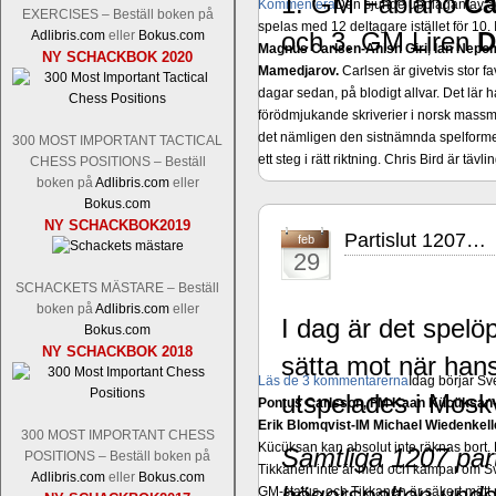
1. GM Fabiano
C
Kommentera
Den sjunde upplagan av Sinq
EXERCISES – Beställ boken på
spelas med 12 deltagare istället för 10.
och 3. GM Liren
D
Adlibris.com
eller
Bokus.com
Magnus Carlsen-Anish Giri, Ian Nep
NY SCHACKBOK 2020
Mamedjarov.
Carlsen är givetvis stor f
dagar sedan, på blodigt allvar. Det lä
förödmjukande skriverier i norsk massme
det nämligen den sistnämnda spelformen 
300 MOST IMPORTANT TACTICAL
ett steg i rätt riktning. Chris Bird är tävl
CHESS POSITIONS – Beställ
boken på
Adlibris.com
eller
Bokus.com
NY SCHACKBOK2019
Partislut 1207…
feb
29
SCHACKETS MÄSTARE – Beställ
boken på
Adlibris.com
eller
I dag är det spel
Bokus.com
NY SCHACKBOK 2018
sätta mot när han
Läs de 3 kommentarerna
Idag börjar Sv
utspelades i Mosk
Pontus Carlsson, FM Kaan Kücüksan-G
Erik Blomqvist-IM Michael Wiedenkell
300 MOST IMPORTANT CHESS
Kücüksan kan absolut inte räknas bort.
Samtliga 1207 part
POSITIONS – Beställ boken på
Tikkanen inte är med och kämpar om Sv
Adlibris.com
eller
Bokus.com
högerspalten unde
GM-status, och Tikkanen är säkert mätt p