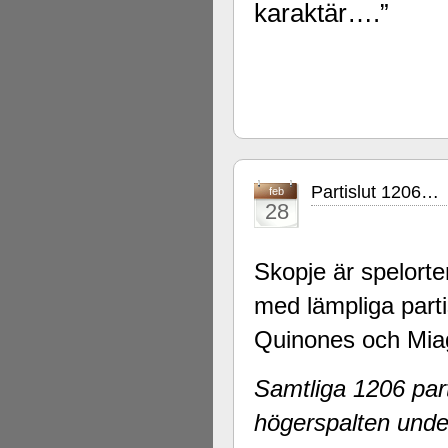
karaktär….”
Partislut 1206…
feb
28
Skopje är spelort
med lämpliga parti
Quinones och Mia
Samtliga 1206 part
högerspalten unde