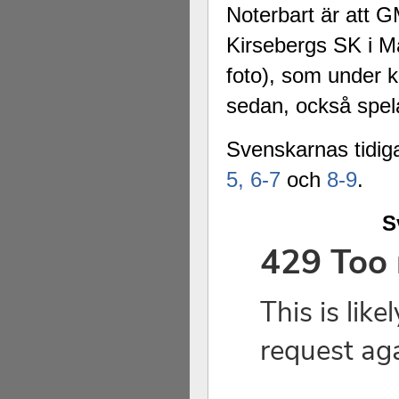
Noterbart är att 
Kirsebergs SK i 
foto), som under k
sedan, också spel
Svenskarnas tidiga
5,
6-7
och
8-9
.
S