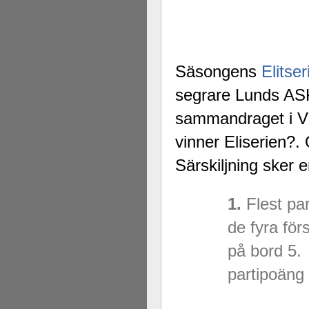
Säsongens
Elitser
segrare Lunds ASK
sammandraget i Vä
vinner Eliserien?.
Särskiljning sker e
1.
Flest p
de fyra fö
på bord 5
partipoäng 