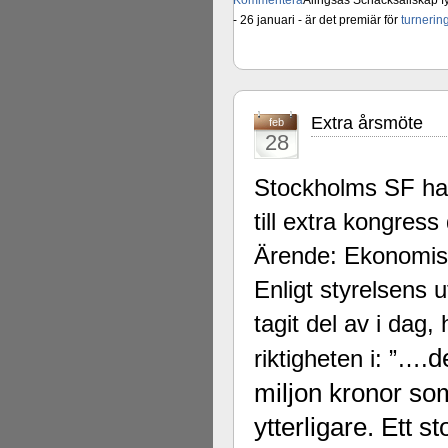
Kommentera
Alingsås Schacksällskap fyl
- 26 januari - är det premiär för
turneri
Extra årsmöte
feb
28
Stockholms SF ha
till extra kongre
Ärende: Ekonomisk
Enligt styrelsens
tagit del av i dag, 
d
riktigheten i: ”….
miljon kronor so
ytterligare. Ett s