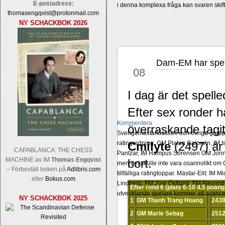
E-postadress:
i denna komplexa fråga kan svaren ski
thomasengqvist@protonmail.com
NY SCHACKBOK 2026
Dam-EM har spell
mar
08
I dag är det spelle
Efter sex ronder
Kommentera
överraskande tagi
Sverigemästarklassen och övriga grupper
ratingordning: GM Platon Galperin, IM I
Cmilyte
(2497) är
CAPABLANCA: THE CHESS
Pantzar, IM Hampus Sörensen GM Jonny 
MACHINE av IM
Thomas Engqvist
bort.
men det skulle inte vara osannolikt o
– Förbeställ boken på
Adlibris.com
tillfälliga ratingtoppar. Mästar-Elit: 
eller
Bokus.com
Lindberg, FM Joar Östlund, FM Alexande
Efter rond 6 (plats 6-10 4.5 poäng
utvecklande spelare kommer att avancer
NY SCHACKBOK 2025
1
GM Thanh Trang Hoang
243
2
GM Marie Sebag
251