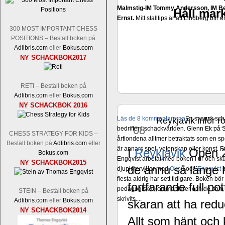
Malmstig-IM Tommy Andersson, IM B
Håll mark
Ernst.
Mitt stalltips är att Lindberg blir 
300 MOST IMPORTANT CHESS
POSITIONS – Beställ boken på
Adlibris.com
eller
Bokus.com
NY SCHACKBOK2017
RETI – Beställ boken på
Adlibris.com
eller
Bokus.com
NY SCHACKBOK 2016
Läs de 8 kommentarerna
En svensk sch
Reykjavik inför r
mar
08
bedrifter i schackvärlden. Glenn Ek på S
CHESS STRATEGY FOR KIDS –
årtiondena alltmer betraktats som en sp
Beställ boken på
Adlibris.com
eller
är annars spel, vetenskap eller konst.
I
Reykjavik
Open 20
Bokus.com
Engqvist arbetat med boken i ur och skur
NY SCHACKBOK2015
de ännu så länge 
djupintervjuer med
Okpu
och
Engqvist
s
flesta aldrig har sett tidigare. Boken bör
fortfarande full p
pedagogiska kommentarer och de som vil
STEIN – Beställ boken på
skrivits....
Adlibris.com
eller
Bokus.com
skaran att ha redu
NY SCHACKBOK2014
Allt som hänt och