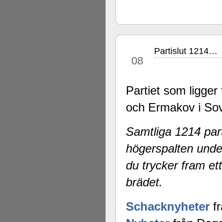
Partislut 1214…
mar
08
Partiet som ligger
och Ermakov i Sov
Samtliga 1214 part
högerspalten unde
du trycker fram ett
brädet.
Schacknyheter
fr