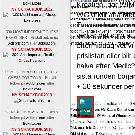
Kommentera
Den sjunde upplagan av Sinq
Kroatien, har WI
Bokus.com
spelas med 12 deltagare istället för 10.
NY SCHACKBOK 2022
WGM Mirjana
Med
Magnus Carlsen-Anish Giri, Ian Nep
Mamedjarov.
Carlsen är givetvis stor f
Två ronder återstå
dagar sedan, på blodigt allvar. Det lä
förödmjukande skriverier i norsk massme
300 MOST IMPORTANT CHESS
verkar det som att
det nämligen den sistnämnda spelformen 
EXERCISES – Beställ boken på
Adlibris.com
eller
Bokus.com
ett steg i rätt riktning. Chris Bird är tävl
eftermiddag vet vi
NY SCHACKBOK 2020
prislistan eller b
halva efter Medic?
300 MOST IMPORTANT TACTICAL
sista ronden börja
CHESS POSITIONS – Beställ
boken på
Adlibris.com
eller
+ 30 sekunder per
Bokus.com
NY SCHACKBOK2019
Läs de 3 kommentarerna
Idag börjar Sv
Pontus Carlsson, FM Kaan Kücüksan-G
Direkt
SCHACKETS MÄSTARE – Beställ
Erik Blomqvist-IM Michael Wiedenkell
boken på
Adlibris.com
eller
Kücüksan kan absolut inte räknas bort.
Bokus.com
Tikkanen inte är med och kämpar om Sv
NY SCHACKBOK 2018
GM-status, och Tikkanen är säkert mätt p