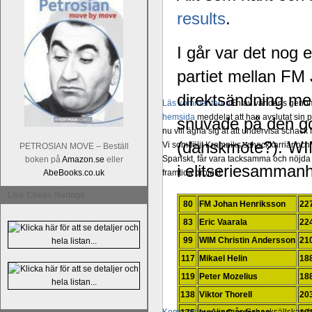
results
.
I går var det nog e
partiet mellan FM
direktsändning me
Läs kommentaren
En av världens genom 
hemsida
meddelat att han avslutat sin 
snuvade på den go
nu vill ägna sig åt att undervisa schac
(danskmöte?). WI
Vi som följt Kramniks schackkarriär oc
PETROSIAN MOVE – Beställ
Spanskt, får vara tacksamma och nöjda ö
boken på
Amazon.se
eller
i elitseriesamman
framtida projekt.
AbeBooks.co.uk
Live Chess Ratings
80
FM Johan Henriksson
22
83
Eric Vaarala
22
99
WIM Christin Andersson
21
117
Mikael Helin
18
119
Peter Mozelius
18
138
Viktor Thorell
20