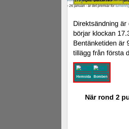
Kommentera
Alingsås Schacksällskap fyl
175
Ingvar Gundersen
18
- 26 januari - är det premiär för
turneri
Direktsändning är 
börjar klockan 17
Bentänketiden är 9
tillägg från första 
Hemsida
Bomben
När rond 2 pu