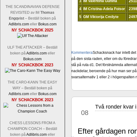
3
IM Valentina Gunina
2511
THE SCANDINAVIAN DEFENSE
4
IM Cristina-Adela Foisor
239
REVISITED av IM
Thomas
5
GM Viktorija Cmilyte
249
Engqvist
– Beställ boken på
Adlibris.com
eller
Bokus.com
NY SCHACKBOK 2025
ULF THE ATTACKER – Beställ
Kommentera
Schacksnack har inlett de
boken på
Adlibris.com
eller
på den sista raden, eller om du föredra
Bokus.com
NY SCHACKBOK 2023
stå på ruta d1. Det förstnämnda alternati
nackdelar, beroende på hur man ser på
svarsalternativ 1 eller 2 i högerspalten
THE CARO-KANN THE EASY
WAY – Beställ boken på
Adlibris.com
eller
Bokus.com
NY SCHACKBOK 2023
Två ronder kvar i
mar
08
CHESS LESSONS FROM A
CHAMPION COACH – Beställ
Efter gårdagen ro
boken på
Adlibris.com
eller