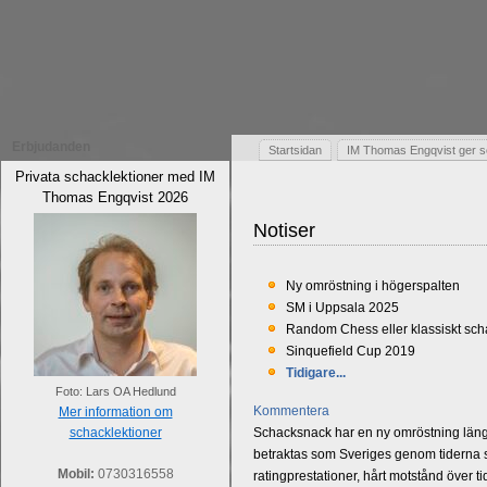
Erbjudanden
Startsidan
IM Thomas Engqvist ger s
Privata schacklektioner med IM
Thomas Engqvist 2026
Notiser
Ny omröstning i högerspalten
SM i Uppsala 2025
Random Chess eller klassiskt sc
Sinquefield Cup 2019
Tidigare...
Foto: Lars OA Hedlund
Kommentera
Mer information om
schacklektioner
Schacksnack har en ny omröstning längst
betraktas som Sveriges genom tiderna st
Mobil:
0730316558
ratingprestationer, hårt motstånd över t