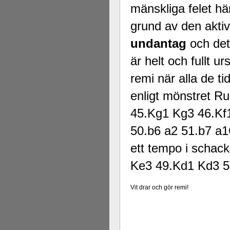
mänskliga felet här 
grund av den akti
undantag
och det
är helt och fullt u
remi när alla de ti
enligt mönstret Ru
45.Kg1 Kg3 46.Kf1
50.b6 a2 51.b7 a1
ett tempo i schac
Ke3 49.Kd1 Kd3 5
Vit drar och gör remi!