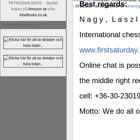
Kommentera
Alingsås Schacksällskap fyl
Best regards:
PETROSIAN MOVE – Beställ
- 26 januari - är det premiär för
turneri
boken på
Amazon.se
eller
AbeBooks.co.uk
N a g y , L a s z l
Live Chess Ratings
International ches
www.firstsaturday
Online chat is pos
the middle right r
cell:
+36-30-2301
Motto: We do all o