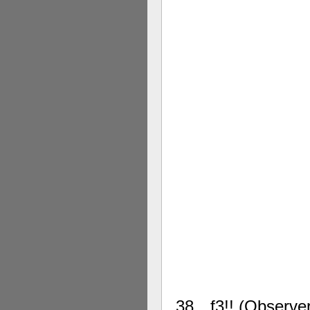
38…f3!! (Observera