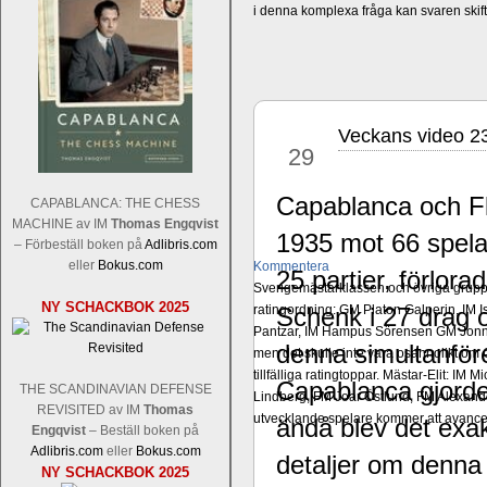
i denna komplexa fråga kan svaren ski
Veckans video 2
jul
29
Capablanca och Flo
CAPABLANCA: THE CHESS
MACHINE av IM
Thomas Engqvist
1935 mot 66 spela
– Förbeställ boken på
Adlibris.com
eller
Bokus.com
Kommentera
25 partier, förlor
Sverigemästarklassen och övriga grupper
NY SCHACKBOK 2025
ratingordning: GM Platon Galperin, IM I
Schenk i 27 drag o
Pantzar, IM Hampus Sörensen GM Jonny 
denna simultanför
men det skulle inte vara osannolikt o
tillfälliga ratingtoppar. Mästar-Elit: 
Capablanca gjorde
THE SCANDINAVIAN DEFENSE
Lindberg, FM Joar Östlund, FM Alexande
REVISITED av IM
Thomas
utvecklande spelare kommer att avancer
ändå blev det exa
Engqvist
– Beställ boken på
Adlibris.com
eller
Bokus.com
detaljer om denna 
NY SCHACKBOK 2025