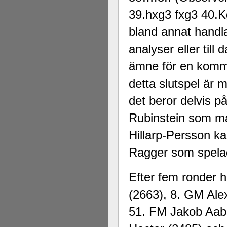
39.hxg3 fxg3 40.Kg
bland annat handla
analyser eller till
ämne för en komman
detta slutspel är m
det beror delvis p
Rubinstein som man
Hillarp-Persson ka
Ragger som spelad
Efter fem ronder 
(2663), 8. GM Ale
51. FM Jakob Aab