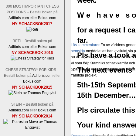
week.
300 MOST IMPORTANT CHESS
POSITIONS – Beställ boken på
W e h a v e s o 
Adlibris.com
eller
Bokus.com
NY SCHACKBOK2017
for a request I c
far.
RETI – Beställ boken på
Läs kommentaren
En av världens genom 
Adlibris.com
eller
Bokus.com
hemsida
meddelat att han avslutat sin 
NY SCHACKBOK 2016
Pls have a look 
nu vill ägna sig åt att undervisa schac
Vi som följt Kramniks schackkarriär oc
The next events’ 
Spanskt, får vara tacksamma och nöjda ö
CHESS STRATEGY FOR KIDS –
framtida projekt.
Beställ boken på
Adlibris.com
eller
Bokus.com
5th-15th Septemb
NY SCHACKBOK2015
15th December…
STEIN – Beställ boken på
Pls circulate th
Adlibris.com
eller
Bokus.com
NY SCHACKBOK2014
Your kind answer