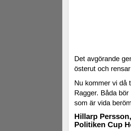
Det avgörande gen
österut och rensa
Nu kommer vi då ti
Ragger. Båda bör 
som är vida beröm
Hillarp Persson
Politiken Cup He