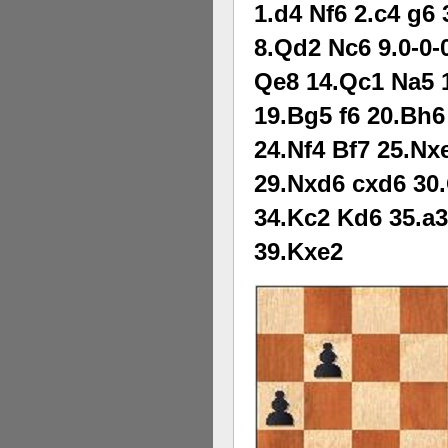
1.d4 Nf6 2.c4 g6
8.Qd2 Nc6 9.0-0-
Qe8 14.Qc1 Na5 1
19.Bg5 f6 20.Bh
24.Nf4 Bf7 25.N
29.Nxd6 cxd6 30
34.Kc2 Kd6 35.a
39.Kxe2