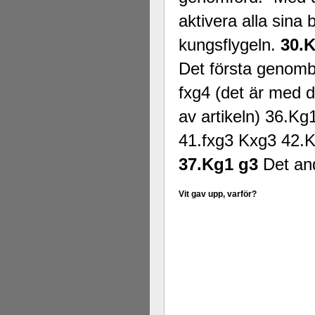
aktivera alla sin
kungsflygeln.
30.K
Det första genomb
fxg4 (det är med d
av artikeln) 36.K
41.fxg3 Kxg3 42.K
37.Kg1 g3
Det an
Vit gav upp, varför?