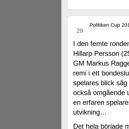
Politiken Cup 20
jul
29
I den femte ronden
Hillarp Persson (25
GM Markus Ragger 
remi i ett bondesl
spelares blick såg 
också omgående upp
en erfaren spelare
utvikning…
Det hela började m