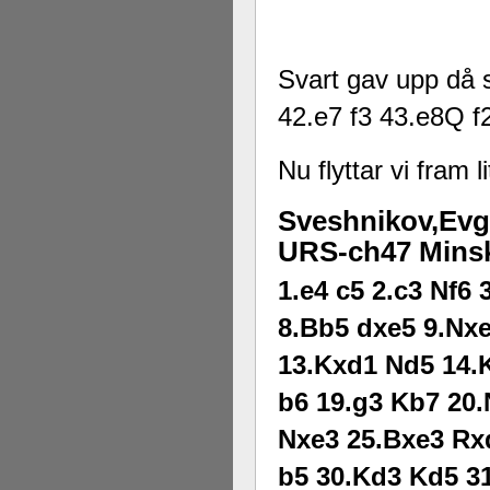
Svart gav upp då s
42.e7 f3 43.e8Q f
Nu flyttar vi fram 
Sveshnikov,Evge
URS-ch47 Minsk 
1.e4 c5 2.c3 Nf6
8.Bb5 dxe5 9.Nx
13.Kxd1 Nd5 14.K
b6 19.g3 Kb7 20.
Nxe3 25.Bxe3 Rx
b5 30.Kd3 Kd5 31