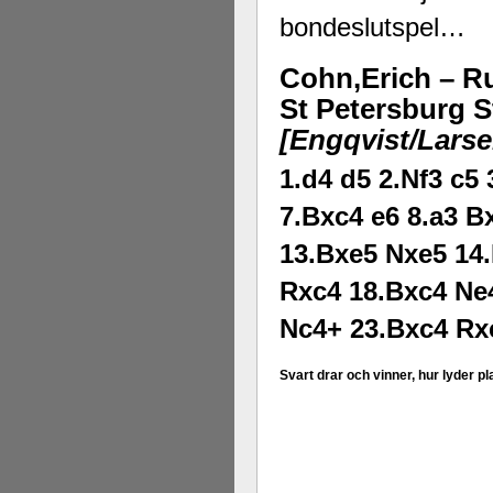
bondeslutspel…
Cohn,Erich – Ru
St Petersburg S
[Engqvist/Larse
1.d4 d5 2.Nf3 c5
7.Bxc4 e6 8.a3 B
13.Bxe5 Nxe5 14
Rxc4 18.Bxc4 Ne4
Nc4+ 23.Bxc4 Rx
Svart drar och vinner, hur lyder p