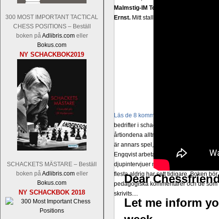
Malmstig-IM Tommy Andersson, IM B
300 MOST IMPORTANT TACTICAL
Ernst.
Mitt stalltips är att Lindberg blir 
CHESS POSITIONS – Beställ
boken på
Adlibris.com
eller
Bokus.com
NY SCHACKBOK2019
Läs de 8 kommentarerna
En svensk sch
bedrifter i schackvärlden. Glenn Ek på S
årtiondena alltmer betraktats som en sp
är annars spel, vetenskap eller konst.
Engqvist arbetat med boken i ur och skur
djupintervjuer med
Okpu
och
Engqvist
s
SCHACKETS MÄSTARE – Beställ
boken på
Adlibris.com
eller
flesta aldrig har sett tidigare. Boken bör
Dear Chessfriend
Bokus.com
pedagogiska kommentarer och de som vil
NY SCHACKBOK 2018
skrivits....
Let me inform you