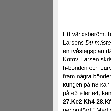
Ett världsberömt 
Larsens
Du måste
en tvåstegsplan där
Kotov. Larsen skri
h-bonden och därvi
fram några bönder 
kungen på h3 kan 
på e3 eller e4, ka
27.Ke2 Kh4 28.K
genomförd.” Med d