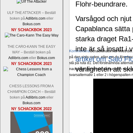
Flohr-beundrare.
ULF THE ATTACKER – Beställ
Varsågod och njut
boken på
Adlibris.com
eller
Bokus.com
Capablanca sätta p
NY SCHACKBOK 2023
starka draget Ra1
THE CARO-KANN THE EASY
inte är så insatt i
Kommentera
Schacksnack har inlett de
WAY – Beställ boken på
på den sista raden, eller om du föredra
artikel om Salo Fl
Adlibris.com
eller
Bokus.com
stå på ruta d1. Det förstnämnda alternati
NY SCHACKBOK 2023
vänligheten att ski
nackdelar, beroende på hur man ser på
svarsalternativ 1 eller 2 i högerspalten
CHESS LESSONS FROM A
CHAMPION COACH – Beställ
boken på
Adlibris.com
eller
Bokus.com
NY SCHACKBOK 2022