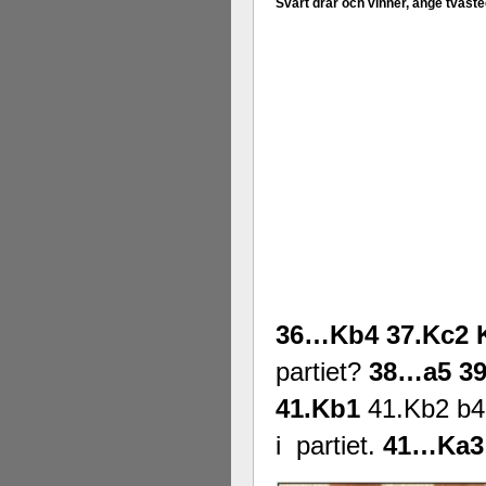
Svart drar och vinner, ange tvåst
36…Kb4 37.Kc2 
partiet?
38…a5 39
41.Kb1
41.Kb2 b4
i partiet.
41…Ka3 