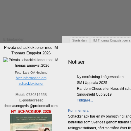
Erbjudanden
Startsidan
IM Thomas Engqvist ger s
Privata schacklektioner med IM
Thomas Engqvist 2026
Notiser
Foto: Lars OA Hedlund
Ny omröstning i högerspalten
Mer information om
SM i Uppsala 2025
schacklektioner
Random Chess eller klassiskt sc
Sinquefield Cup 2019
Mobil:
0730316558
E-postadress:
Tidigare...
thomasengqvist@protonmail.com
Kommentera
NY SCHACKBOK 2026
Schacksnack har en ny omröstning längst
betraktas som Sveriges genom tiderna st
ratingprestationer, hårt motstånd över t