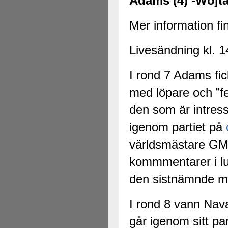
Adams (4) -Wojta
Mer information f
Livesändning kl. 
I rond 7 Adams fic
med löpare och ”fe
den som är intres
igenom partiet på
världsmästare GM
kommmentarer i l
den sistnämnde mer
I rond 8 vann Nava
går igenom sitt pa