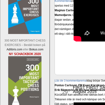
Kommentera
Den sjunde upplagan av Sinq
spelas med 12 deltagare istället för 10.
Magnus Carlsen-Anish Giri, Ian Nep
Mamedjarov.
Carlsen är givetvis stor f
dagar sedan, på blodigt allvar. Det lä
förödmjukande skriverier i norsk massme
det nämligen den sistnämnda spelformen 
ett steg i rätt riktning. Chris Bird är tävl
300 MOST IMPORTANT CHESS
EXERCISES – Beställ boken på
Adlibris.com
eller
Bokus.com
NY SCHACKBOK 2020
Läs de 3 kommentarerna
Idag börjar Sv
Pontus Carlsson, FM Kaan Kücüksan-G
FIRST FIRST SA
jul
Erik Blomqvist-IM Michael Wiedenkell
29
August 2015
Kücüksan kan absolut inte räknas bort.
Tikkanen inte är med och kämpar om Sv
GM-status, och Tikkanen är säkert mätt p