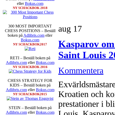
eller
Bokus.com
NY SCHACKBOK 2018
aug
17
300 MOST IMPORTANT
CHESS POSITIONS – Beställ
boken på
Adlibris.com
eller
Bokus.com
Kasparov om 
NY SCHACKBOK2017
Idag börjar Sverigemästarklas
Lottningen i första ronden:
GM 
Saint Louis 2
Smith, IM Linus Johansson-
RETI – Beställ boken på
Erik Blomqvist-IM Michael Wi
Adlibris.com
eller
Bokus.com
segern. En farlig uppstickare s
NY SCHACKBOK 2016
sådant jämnt SM och detta ber
Kommentera
kämpar om Sverigemästartiteln.
på sin super-GM-status, och Tikka
CHESS STRATEGY FOR
FM Harald Lögdahl-IM Dan
Exvärldsmästare
KIDS – Beställ boken på
Lindberg-Anders Wengholm,
Adlibris.com
eller
Bokus.com
Ernst.
Mitt stalltips är att Lindbe
Kroatien och ko
NY SCHACKBOK2015
prestationer i b
STEIN – Beställ boken på
Louis. Kasparov
Adlibris.com
eller
Bokus.com