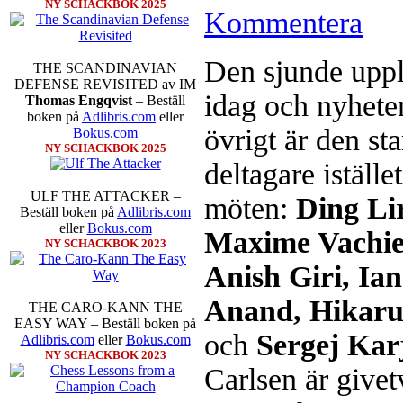
NY SCHACKBOK 2025
Kommentera
Sverigemästarklassen och övriga g
kämpar om Sverigemästartiteln o
Den sjunde uppl
THE SCANDINAVIAN
Min Seo, GM Erik Blomqvist, I
DEFENSE REVISITED av IM
Hampus Sörensen GM Jonny Hecto
idag och nyheten
Thomas Engqvist
– Beställ
vem helst kan ta hem segern men
boken på
Adlibris.com
eller
SM-sammanhang brukar gedigen er
övrigt är den st
Bokus.com
Michael Wiedenkeller, IM Ludv
NY SCHACKBOK 2025
IM Bengt Lindberg, FM Joar Ö
deltagare iställe
Ljung. Mitt stalltips är att FM 
Sverigemästarklassen.
ULF THE ATTACKER –
möten:
Ding Li
Beställ boken på
Adlibris.com
eller
Bokus.com
Maxime Vachie
NY SCHACKBOK 2023
Anish Giri, I
Anand, Hikar
THE CARO-KANN THE
EASY WAY – Beställ boken på
och
Sergej Kar
Adlibris.com
eller
Bokus.com
NY SCHACKBOK 2023
Carlsen är givetv
Schacksnack har inlett det nya
föredrar Fischer Random, där pjä