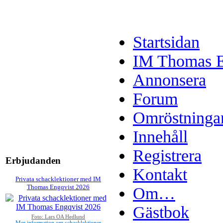
Startsidan
IM Thomas En
Annonsera
Forum
Omröstninga
Innehåll
Registrera
Erbjudanden
Kontakt
Privata schacklektioner med IM
Thomas Engqvist 2026
Om…
Gästbok
Foto: Lars OA Hedlund