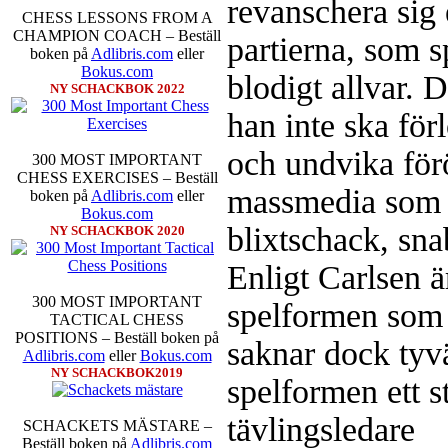
revanschera sig e
som det har spelats sedan 1500-t
CHESS LESSONS FROM A
förstnämnda alternativet har f
CHAMPION COACH – Beställ
partierna, som s
alternativet har för- eller nack
boken på
Adlibris.com
eller
förstå en mängd spelöppningar o
Bokus.com
blodigt allvar.
nedan.
NY SCHACKBOK 2022
han inte ska för
och undvika för
300 MOST IMPORTANT
CHESS EXERCISES – Beställ
massmedia som in
boken på
Adlibris.com
eller
Bokus.com
blixtschack, sna
NY SCHACKBOK 2020
Den sjunde upplagan av Sinquefie
Enligt Carlsen 
som för övrigt är den starkaste i
möten:
Ding Liren-Wesley So
300 MOST IMPORTANT
spelformen som 
Giri, Ian Nepomniachtchi-
TACTICAL CHESS
Karjakin-Shakhrijar Mamedj
POSITIONS – Beställ boken på
saknar dock tyvä
inte ha tagit de snabbare partier
Adlibris.com
eller
Bokus.com
göra denna gång om han inte s
NY SCHACKBOK2019
spelformen ett st
skriverier i norsk massmedia som 
schack. Enligt Carlsen är det n
tävlingsledare
saknar dock tyvärr dragserie vil
SCHACKETS MÄSTARE –
tävlingsledare
Beställ boken på
Adlibris.com