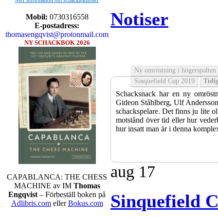
Mer information om schacklektioner
Notiser
Mobil:
0730316558
E-postadress:
thomasengqvist@protonmail.com
NY SCHACKBOK 2026
Ny omröstning i högerspalten
Sinquefield Cup 2019
Tidig
Schacksnack har en ny omröstni
Gideon Ståhlberg, Ulf Andersson e
schackspelare. Det finns ju lite o
motstånd över tid eller hur veder
hur insatt man är i denna komple
aug
17
CAPABLANCA: THE CHESS
MACHINE av IM
Thomas
Engqvist
– Förbeställ boken på
Sinquefield 
Adlibris.com
eller
Bokus.com