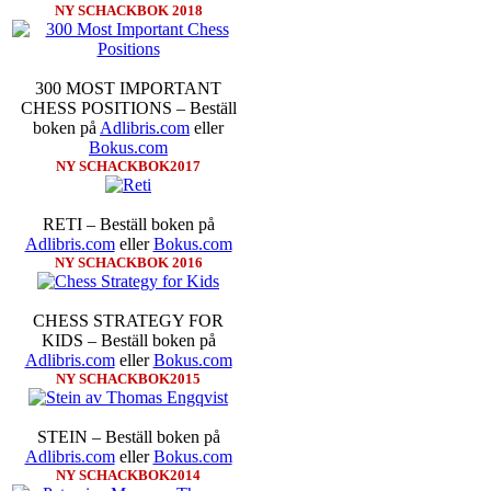
NY SCHACKBOK 2018
inte ha tagit de snabbare partier
göra denna gång om han inte s
skriverier i norsk massmedia som 
schack. Enligt Carlsen är det n
300 MOST IMPORTANT
saknar dock tyvärr dragserie vil
CHESS POSITIONS – Beställ
tävlingsledare
boken på
Adlibris.com
eller
Bokus.com
NY SCHACKBOK2017
RETI – Beställ boken på
Adlibris.com
eller
Bokus.com
NY SCHACKBOK 2016
Idag börjar Sverigemästarklas
CHESS STRATEGY FOR
Lottningen i första ronden:
GM 
KIDS – Beställ boken på
Smith, IM Linus Johansson-
Adlibris.com
eller
Bokus.com
Erik Blomqvist-IM Michael Wi
NY SCHACKBOK2015
segern. En farlig uppstickare s
sådant jämnt SM och detta ber
kämpar om Sverigemästartiteln.
STEIN – Beställ boken på
på sin super-GM-status, och Tikka
Adlibris.com
eller
Bokus.com
FM Harald Lögdahl-IM Dan
NY SCHACKBOK2014
Lindberg-Anders Wengholm,