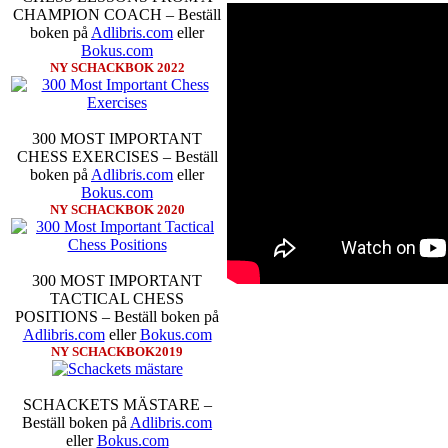
CHAMPION COACH – Beställ
boken på
Adlibris.com
eller
Bokus.com
NY SCHACKBOK 2022
Schacksnack har inlett det nya
föredrar Fischer Random, där pjä
som det har spelats sedan 1500-t
förstnämnda alternativet har f
300 MOST IMPORTANT
alternativet har för- eller nack
CHESS EXERCISES – Beställ
förstå en mängd spelöppningar o
boken på
Adlibris.com
eller
nedan.
Bokus.com
NY SCHACKBOK 2020
300 MOST IMPORTANT
TACTICAL CHESS
POSITIONS – Beställ boken på
Adlibris.com
eller
Bokus.com
NY SCHACKBOK2019
Den sjunde upplagan av Sinquefie
som för övrigt är den starkaste i
SCHACKETS MÄSTARE –
möten:
Ding Liren-Wesley So
Beställ boken på
Adlibris.com
Giri, Ian Nepomniachtchi-
eller
Bokus.com
Karjakin-Shakhrijar Mamedj