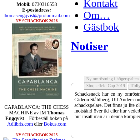
Kontakt
Mobil:
0730316558
E-postadress:
Om…
thomasengqvist@protonmail.com
NY SCHACKBOK 2026
Gästbok
Notiser
Ny omröstning i högerspalten
Sinquefield Cup 2019
Tidig
Schacksnack har en ny omröstni
Gideon Ståhlberg, Ulf Andersson e
schackspelare. Det finns ju lite o
CAPABLANCA: THE CHESS
motstånd över tid eller hur veder
MACHINE av IM
Thomas
hur insatt man är i denna komple
Engqvist
– Förbeställ boken på
Adlibris.com
eller
Bokus.com
NY SCHACKBOK 2025