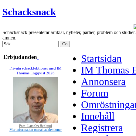
Schacksnack
Schacksnack presenterar artiklar, nyheter, partier, problem och studi
ämnen.
Startsidan
Erbjudanden
IM Thomas En
Privata schacklektioner med IM
Thomas Engqvist 2026
Annonsera
Forum
Omröstninga
Innehåll
Registrera
Foto: Lars OA Hedlund
Mer information om schacklektioner