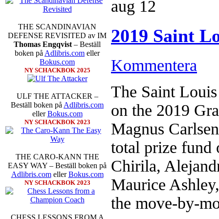
aug
12
THE SCANDINAVIAN
2019 Saint Lo
DEFENSE REVISITED av IM
Thomas Engqvist
– Beställ
boken på
Adlibris.com
eller
Kommentera
Bokus.com
NY SCHACKBOK 2025
Sverigemästarklassen och övriga g
kämpar om Sverigemästartiteln o
The Saint Louis 
Min Seo, GM Erik Blomqvist, I
ULF THE ATTACKER –
Hampus Sörensen GM Jonny Hecto
Beställ boken på
Adlibris.com
on the 2019 Gra
vem helst kan ta hem segern men
eller
Bokus.com
SM-sammanhang brukar gedigen er
NY SCHACKBOK 2023
Magnus Carlsen jo
Michael Wiedenkeller, IM Ludv
IM Bengt Lindberg, FM Joar Ö
total prize fund
Ljung. Mitt stalltips är att FM 
Sverigemästarklassen.
THE CARO-KANN THE
Chirila, Alejan
EASY WAY – Beställ boken på
Adlibris.com
eller
Bokus.com
Maurice Ashley
NY SCHACKBOK 2023
the move-by-mo
CHESS LESSONS FROM A