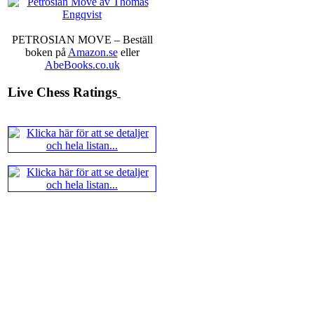
Ernst.
Mitt stalltips är att Lindbe
PETROSIAN MOVE – Beställ
boken på
Amazon.se
eller
AbeBooks.co.uk
Live Chess Ratings
En svensk schackbok -
Schacket
äntligen skrivits om Ulf Ander
Västerås visade ett genuint intr
alltmer betraktats som en sport m
Andra populära kategorier är an
Robert Okpu har tillsammans me
och den har sänts till tryckerie
djupintervjuer med
Okpu
och
En
också en fotodel med fotografier so
de som gillar biografier, de so
de som vill se de nya fotografi
äntligen skrivits....