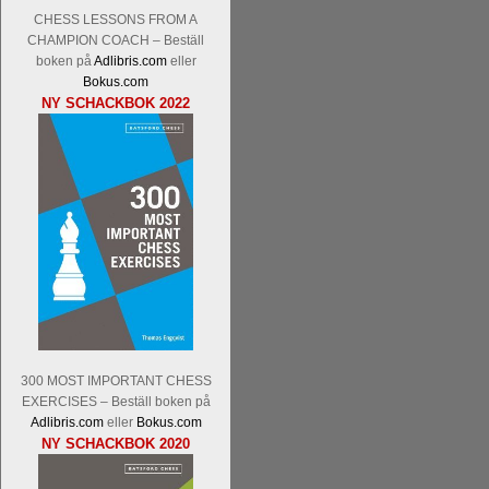
CHESS LESSONS FROM A
CHAMPION COACH – Beställ
boken på
Adlibris.com
eller
Bokus.com
NY SCHACKBOK 2022
300 MOST IMPORTANT CHESS
EXERCISES – Beställ boken på
Adlibris.com
eller
Bokus.com
NY SCHACKBOK 2020