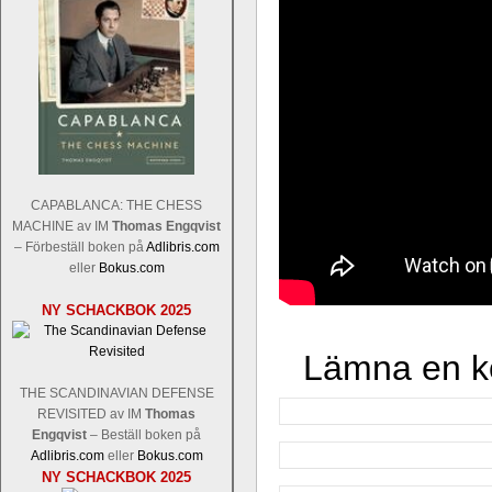
CAPABLANCA: THE CHESS
MACHINE av IM
Thomas Engqvist
– Förbeställ boken på
Adlibris.com
eller
Bokus.com
NY SCHACKBOK 2025
Lämna en 
THE SCANDINAVIAN DEFENSE
REVISITED av IM
Thomas
Engqvist
– Beställ boken på
Adlibris.com
eller
Bokus.com
NY SCHACKBOK 2025