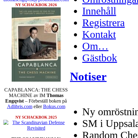
NY SCHACKBOK 2026
Innehåll
Registrera
Kontakt
Om…
Gästbok
Notiser
CAPABLANCA: THE CHESS
MACHINE av IM
Thomas
Engqvist
– Förbeställ boken på
Adlibris.com
eller
Bokus.com
Ny omröstnin
NY SCHACKBOK 2025
SM i Uppsal
Random Chess