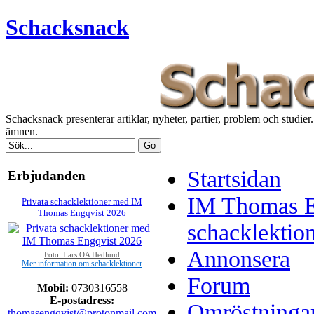
Schacksnack
Schacksnack presenterar artiklar, nyheter, partier, problem och studi
ämnen.
Startsidan
Erbjudanden
IM Thomas E
Privata schacklektioner med IM
Thomas Engqvist 2026
schacklektio
Annonsera
Foto: Lars OA Hedlund
Mer information om schacklektioner
Forum
Mobil:
0730316558
E-postadress:
Omröstninga
thomasengqvist@protonmail.com