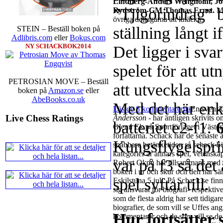
Lindberg-Anders Wengholm, J
”Tjigorindrag” b
Rydström-GM Thomas Ernst.
Mi
övriga deltagarna att knäcka.
ställning långt 
STEIN – Beställ boken på
Adlibris.com
eller
Bokus.com
NY SCHACKBOK2014
Det ligger i svar
spelet för att utn
PETROSIAN MOVE – Beställ
att utveckla sina
boken på
Amazon.se
eller
AbeBooks.co.uk
Med det här enk
Läs de 8 kommentarerna
En svensk
Live Chess Ratings
Andersson
- har äntligen skrivits 
batteriet e2-f1.
Glenn Ek på Sportförlaget i Västerå
författarna. Schack har de senaste 
Kungsflygelsprin
snabbare betänketiden så schack bör
kategorier är annars spel, vetenska
var på f3 så det
Robert Okpu har tillsammans med 
boken i ur och skur och den har sänt
spel syftar till.
Eskilstuna 5 juli. På Schack.se fi
sig ansvarat för biografi- respektiv
som de flesta aldrig har sett tidigare
biografier, de som vill se Uffes a
Hur fortsätter 
kommentarer och de som vill se de