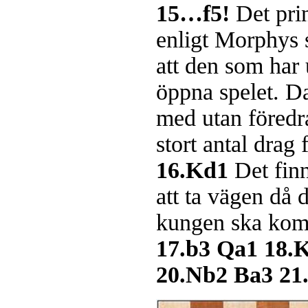
15…f5!
Det pri
enligt Morphys 
att den som har
öppna spelet. Da
med utan föredrar
stort antal dra
16.Kd1
Det fin
att ta vägen då 
kungen ska kom
17.b3 Qa1 18.
20.Nb2 Ba3 21