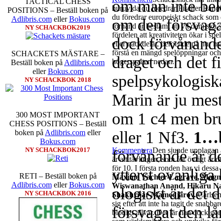
om man inte bek
TACTICAL CHESS
huruvida du föredrar Fischer Rando
POSITIONS – Beställ boken på
du föredrar europeiskt schack som d
Adlibris.com
eller
Bokus.com
om den försvaga
förhand är bestämt att vit dam ska 
NY SCHACKBOK2019
fördelen att kreativiteten ökar i sp
dock förvånande
eller nackdelar, beroende på hur m
förstå en mängd spelöppningar och v
SCHACKETS MÄSTARE –
draget och det f
högerspalten nedan.
Beställ boken på
Adlibris.com
eller
Bokus.com
spelpsykologiska
NY SCHACKBOK 2018
Marin är ju mest
om 1 c4 men bru
300 MOST IMPORTANT
CHESS POSITIONS – Beställ
eller 1 Nf3.
1…
boken på
Adlibris.com
eller
Bokus.com
Kommentera
Den sjunde upplagan a
NY SCHACKBOK2017
förvånande är de
är att tävlingen, som för övrigt är 
för 10. I första ronden har vi dess
ytterst ovanliga
RETI – Beställ boken på
Maxime Vachier-Lagrave, Magnu
Adlibris.com
eller
Bokus.com
Wiswanathan Anand, Hikaru N
ologiskt är det 
NY SCHACKBOK 2016
Shakhrijar Mamedjarov.
Carlsen
sig efter att inte ha tagit de snabb
försvagat den l
blodigt allvar. Det lär han dock gö