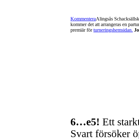
Kommentera
Alingsås Schacksällska
kommer det att arrangeras en partur
premiär för
turneringshemsidan.
Jo
6…e5!
Ett stark
Svart försöker 