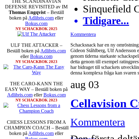
THE SCANDINAVIAN
Sinquefield 
DEFENSE REVISITED av IM
Thomas Engqvist
– Beställ
Tidigare...
boken på
Adlibris.com
eller
Bokus.com
NY SCHACKBOK 2025
Kommentera
Schacksnack har en ny omröstning 
ULF THE ATTACKER –
Gideon Ståhlberg, Ulf Andersson el
Beställ boken på
Adlibris.com
genom tiderna starkaste schackspela
eller
Bokus.com
detta genom till exempel ratingpres
NY SCHACKBOK 2023
har bidraget till schackets utveckl
denna komplexa fråga kan svaren s
aug
03
THE CARO-KANN THE
EASY WAY – Beställ boken på
Adlibris.com
eller
Bokus.com
Cellavision 
NY SCHACKBOK 2023
Kommentera
CHESS LESSONS FROM A
CHAMPION COACH – Beställ
boken på
Adlibris.com
eller
Den första deltä
Bokus.com