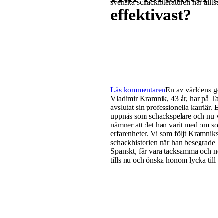
svenska schacklitteraturen har alltså 
effektivast?
Läs kommentaren
En av världens g
Vladimir Kramnik, 43 år, har på Ta
avslutat sin professionella karriär
uppnås som schackspelare och nu vi
nämner att det han varit med om so
erfarenheter. Vi som följt Kramniks
schackhistorien när han besegrade
Spanskt, får vara tacksamma och nö
tills nu och önska honom lycka till