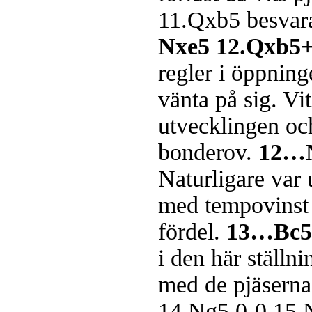
11.Qxb5 besva
Nxe5 12.Qxb5
regler i öppninge
vänta på sig. Vit
utvecklingen oc
bonderov.
12…N
Naturligare var
med tempovinst 
fördel.
13…Bc5
i den här ställni
med de pjäserna 
14.Ng5 0-0 15.N