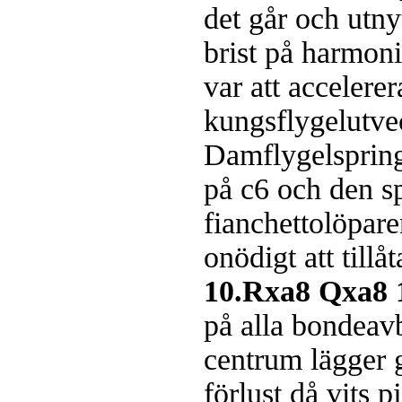
det går och utny
brist på harmon
var att accelerer
kungsflygelutv
Damflygelspring
på c6 och den s
fianchettolöpar
onödigt att tillå
10.Rxa8 Qxa8 
på alla bondeav
centrum lägger 
förlust då vits pj