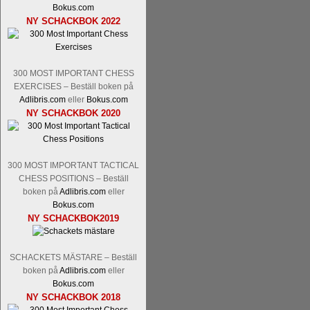
Nakamura-Fabiano Caruana
och
S
Bokus.com
revanschera sig efter att inte ha tag
NY SCHACKBOK 2022
han dock göra denna gång om han int
norsk massmedia som inte riktigt förs
nämligen den sistnämnda spelformen so
den spelformen ett steg i rätt riktning.
300 MOST IMPORTANT CHESS
EXERCISES – Beställ boken på
Adlibris.com
eller
Bokus.com
NY SCHACKBOK 2020
300 MOST IMPORTANT TACTICAL
CHESS POSITIONS – Beställ
boken på
Adlibris.com
eller
Bokus.com
Idag börjar Sverigemästarklassen si
NY SCHACKBOK2019
ronden:
GM Jonny Hector- GM Pon
Hillarp Persson, GM Pia Cramling-I
och öppen så vem helst kan ta hem 
SCHACKETS MÄSTARE – Beställ
längesedan vi hade ett sådant jämnt
boken på
Adlibris.com
eller
kämpar om Sverigemästartiteln. Den 
Bokus.com
status, och Tikkanen är säkert mätt på 
NY SCHACKBOK 2018
FM Erik Malmstig-IM Tommy Ander