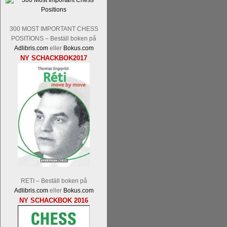
Tom Rydström-GM Thomas Ernst.
Mi
300 MOST IMPORTANT CHESS
POSITIONS – Beställ boken på
Adlibris.com
eller
Bokus.com
NY SCHACKBOK2017
En svensk schackbok -
Schackets mä
om Ulf Anderssons makalösa bedrifter 
en förfrågan av författarna. Scha
betänketiden så schack bör klassifice
Frilansjournalisten och schackälska
boken i ur och skur och den har sänts
djupintervjuer med
Okpu
och
Engqvis
fotografier som de flesta aldrig har set
RETI – Beställ boken på
Uffes angreppspartier med moderna
Adlibris.com
eller
Bokus.com
saknats i den svenska schacklitteraturen
NY SCHACKBOK 2016