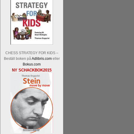
En av världens genom tiderna starka
Tata Steel-turneringens
hemsida
med
CHESS STRATEGY FOR KIDS –
uppnått allt som kan uppnås som scha
Beställ boken på
Adlibris.com
eller
varit med om som schackspelare varit
Bokus.com
milstolpen i schackhistorien när h
NY SCHACKBOK2015
tacksamma och nöjda över alla de par
sina framtida projekt.