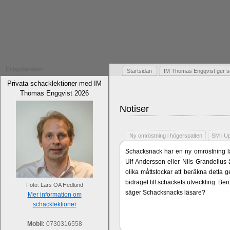
Erbjudanden
Startsidan
IM Thomas Engqvist ger s
Privata schacklektioner med IM
Thomas Engqvist 2026
Notiser
Ny omröstning i högerspalten
SM i U
Schacksnack har en ny omröstning lä
Ulf Andersson eller Nils Grandelius 
olika måttstockar att beräkna detta g
bidraget till schackets utveckling. B
Foto: Lars OA Hedlund
säger Schacksnacks läsare?
Mer information om
schacklektioner
Mobil:
0730316558