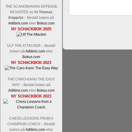
THE SCANDINAVIAN DEFENSE
REVISITED av IM
Thomas
Engqvist
– Beställ boken på
Adlibris.com
eller
Bokus.com
Schacksnack har inlett det nya året
NY SCHACKBOK 2025
Random, där pjäserna slumpas på den
talet och där det på förhand är bestämt
ökar i spelöppningsfasen, medan det 
ULF THE ATTACKER – Beställ
att man måste kunna och förstå en
boken på
Adlibris.com
eller
högerspalten nedan.
Bokus.com
NY SCHACKBOK 2023
THE CARO-KANN THE EASY
WAY – Beställ boken på
Adlibris.com
eller
Bokus.com
NY SCHACKBOK 2023
Den sjunde upplagan av Sinquefield Cu
CHESS LESSONS FROM A
den starkaste i U.S.A, spelas med 12
CHAMPION COACH – Beställ
Levon Aronian-Maxime Vachier-Lag
boken på
Adlibris.com
eller