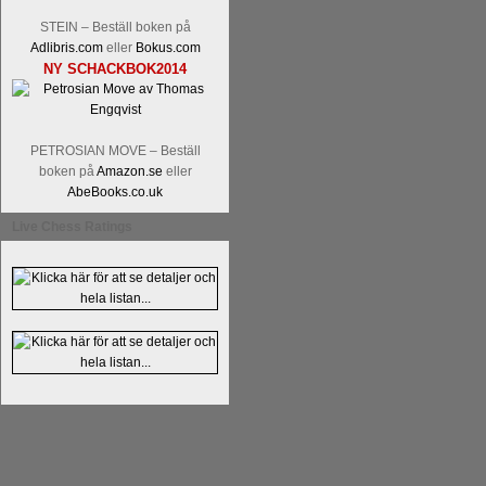
Alingsås Schacksällskap fyller 100
STEIN – Beställ boken på
parturnering i Alingsås 4-5 maj. Idag -
Adlibris.com
eller
Bokus.com
NY SCHACKBOK2014
PETROSIAN MOVE – Beställ
boken på
Amazon.se
eller
AbeBooks.co.uk
Live Chess Ratings