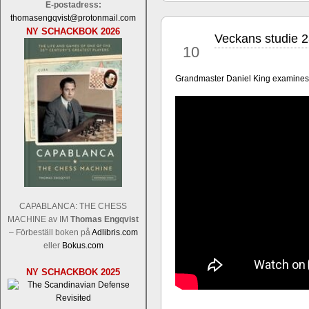
E-postadress:
thomasengqvist@protonmail.com
NY SCHACKBOK 2026
Veckans studie 
aug
10
Grandmaster Daniel King examines 
Sverigemästarklassen och övriga gru
Sverigemästartiteln och dessa är i ra
Martin Lokander, GM Tiger Hillarp Pe
SM-gruppen är i år stark och öppen s
Hector avgår med segern. I SM-samman
Elit: IM Michael Wiedenkeller, IM
Lindberg, FM Joar Östlund, FM Alexa
CAPABLANCA: THE CHESS
Östlund som är en starkt utvecklande
MACHINE av IM
Thomas Engqvist
– Förbeställ boken på
Adlibris.com
eller
Bokus.com
NY SCHACKBOK 2025