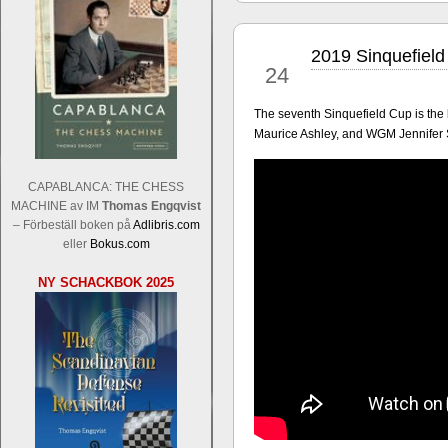
2019 Sinquefiel
aug
24
The seventh Sinquefield Cup is the
Maurice Ashley, and WGM Jennifer
Sverigemästarklassen och övriga gru
Sverigemästartiteln och dessa är i ra
CAPABLANCA: THE CHESS
Martin Lokander, GM Tiger Hillarp Pe
MACHINE av IM
Thomas Engqvist
SM-gruppen är i år stark och öppen s
– Förbeställ boken på
Adlibris.com
Hector avgår med segern. I SM-samman
eller
Bokus.com
Elit: IM Michael Wiedenkeller, IM
NY SCHACKBOK 2025
Lindberg, FM Joar Östlund, FM Alexa
Östlund som är en starkt utvecklande