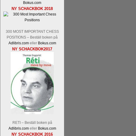
Bokus.com
Tom Rydström-GM Thomas Ernst.
Mi
NY SCHACKBOK 2018
300 MOST IMPORTANT CHESS
POSITIONS – Beställ boken på
Adlibris.com
eller
Bokus.com
NY SCHACKBOK2017
En svensk schackbok -
Schackets mä
om Ulf Anderssons makalösa bedrifter 
en förfrågan av författarna. Scha
betänketiden så schack bör klassifice
Frilansjournalisten och schackälska
boken i ur och skur och den har sänts
djupintervjuer med
Okpu
och
Engqvis
fotografier som de flesta aldrig har set
Uffes angreppspartier med moderna
saknats i den svenska schacklitteraturen
RETI – Beställ boken på
Adlibris.com
eller
Bokus.com
NY SCHACKBOK 2016