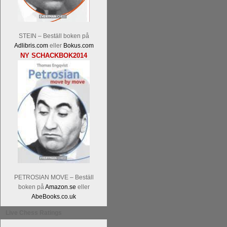
Alingsås Schacksällskap fyller 100
parturnering i Alingsås 4-5 maj. Idag -
STEIN – Beställ boken på
Adlibris.com
eller
Bokus.com
NY SCHACKBOK2014
PETROSIAN MOVE – Beställ
boken på
Amazon.se
eller
AbeBooks.co.uk
Live Chess Ratings