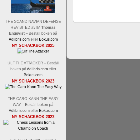
THE SCANDINAVIAN DEFENSE
REVISITED av IM
Thomas
Schacksnack har inlett det nya året
Engqvist
– Beställ boken på
Random, där pjäserna slumpas på den
Adlibris.com
eller
Bokus.com
talet och där det på förhand är bestämt
NY SCHACKBOK 2025
ökar i spelöppningsfasen, medan det 
att man måste kunna och förstå en
högerspalten nedan.
ULF THE ATTACKER – Beställ
boken på
Adlibris.com
eller
Bokus.com
NY SCHACKBOK 2023
THE CARO-KANN THE EASY
WAY – Beställ boken på
Adlibris.com
eller
Bokus.com
NY SCHACKBOK 2023
Den sjunde upplagan av Sinquefield Cu
den starkaste i U.S.A, spelas med 12
Levon Aronian-Maxime Vachier-Lag