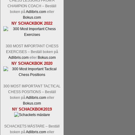
CHESS LESSONS FROM A
Nakamura-Fabiano Caruana
och
S
CHAMPION COACH – Beställ
revanschera sig efter att inte ha tag
boken på
Adlibris.com
eller
han dock göra denna gång om han int
Bokus.com
norsk massmedia som inte riktigt förs
NY SCHACKBOK 2022
nämligen den sistnämnda spelformen so
den spelformen ett steg i rätt riktning.
300 MOST IMPORTANT CHESS
EXERCISES – Beställ boken på
Adlibris.com
eller
Bokus.com
NY SCHACKBOK 2020
300 MOST IMPORTANT TACTICAL
Idag börjar Sverigemästarklassen si
CHESS POSITIONS – Beställ
ronden:
GM Jonny Hector- GM Pon
boken på
Adlibris.com
eller
Hillarp Persson, GM Pia Cramling-I
Bokus.com
och öppen så vem helst kan ta hem 
NY SCHACKBOK2019
längesedan vi hade ett sådant jämnt
kämpar om Sverigemästartiteln. Den 
SCHACKETS MÄSTARE – Beställ
status, och Tikkanen är säkert mätt på 
boken på
Adlibris.com
eller
FM Erik Malmstig-IM Tommy Ander