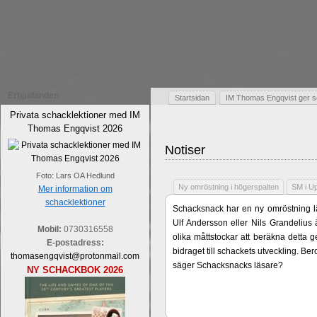
Erbjudanden
Startsidan
IM Thomas Engqvist ger s
Privata schacklektioner med IM
Thomas Engqvist 2026
Notiser
Foto: Lars OA Hedlund
Ny omröstning i högerspalten
SM i U
Mer information om
schacklektioner
Schacksnack har en ny omröstning lä
Ulf Andersson eller Nils Grandelius 
Mobil:
0730316558
olika måttstockar att beräkna detta g
E-postadress:
bidraget till schackets utveckling. B
thomasengqvist@protonmail.com
säger Schacksnacks läsare?
NY SCHACKBOK 2026