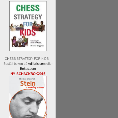
En av världens genom tiderna starka
Tata Steel-turneringens
hemsida
med
uppnått allt som kan uppnås som scha
varit med om som schackspelare varit
CHESS STRATEGY FOR KIDS –
milstolpen i schackhistorien när h
Beställ boken på
Adlibris.com
eller
tacksamma och nöjda över alla de par
Bokus.com
sina framtida projekt.
NY SCHACKBOK2015