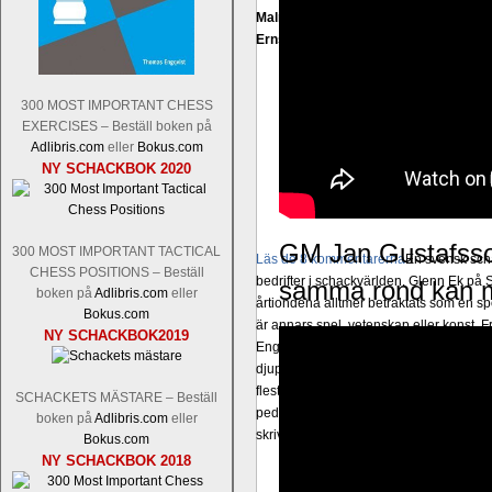
Malmstig-IM Tommy Andersson, IM B
Ernst.
Mitt stalltips är att Lindberg blir 
300 MOST IMPORTANT CHESS
EXERCISES – Beställ boken på
Adlibris.com
eller
Bokus.com
NY SCHACKBOK 2020
GM Jan Gustafsso
300 MOST IMPORTANT TACTICAL
Läs de 8 kommentarerna
En svensk sch
CHESS POSITIONS – Beställ
bedrifter i schackvärlden. Glenn Ek på S
samma rond kan ma
boken på
Adlibris.com
eller
årtiondena alltmer betraktats som en sp
Bokus.com
är annars spel, vetenskap eller konst.
NY SCHACKBOK2019
Engqvist arbetat med boken i ur och skur
djupintervjuer med
Okpu
och
Engqvist
s
flesta aldrig har sett tidigare. Boken bör
SCHACKETS MÄSTARE – Beställ
pedagogiska kommentarer och de som vil
boken på
Adlibris.com
eller
skrivits....
Bokus.com
NY SCHACKBOK 2018