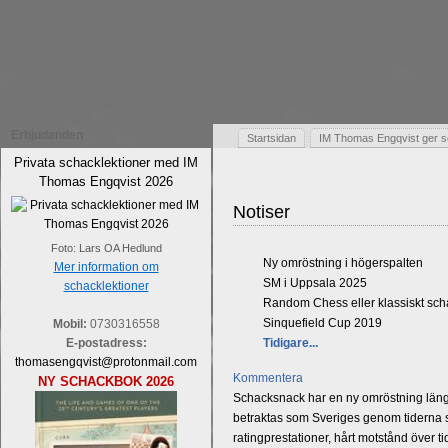
Erbjudanden
Startsidan
IM Thomas Engqvist ger s
Privata schacklektioner med IM
Thomas Engqvist 2026
Notiser
Foto: Lars OA Hedlund
Ny omröstning i högerspalten
Mer information om
SM i Uppsala 2025
schacklektioner
Random Chess eller klassiskt sc
Sinquefield Cup 2019
Mobil:
0730316558
E-postadress:
Tidigare...
thomasengqvist@protonmail.com
Kommentera
NY SCHACKBOK 2026
Schacksnack har en ny omröstning längst
betraktas som Sveriges genom tiderna st
ratingprestationer, hårt motstånd över t