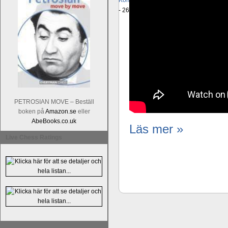
Kommentera
Alingsås Schacksällskap fyl
- 26 januari - är det premiär för
turneri
PETROSIAN MOVE – Beställ
boken på
Amazon.se
eller
AbeBooks.co.uk
Läs mer »
Live Chess Ratings