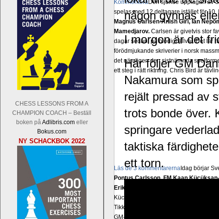
Kommentera
Den sjunde upplagan av Sinq
spelas med 12 deltagare istället för 10.
någon gynnas elle
Magnus Carlsen-Anish Giri, Ian Nep
Mamedjarov.
Carlsen är givetvis stor f
I morgon är det fr
dagar sedan, på blodigt allvar. Det lä
förödmjukande skriverier i norsk massme
Här följer GM Dan
det nämligen den sistnämnda spelformen 
ett steg i rätt riktning. Chris Bird är tävl
Nakamura som spel
rejält pressad av s
CHESS LESSONS FROM A
trots bonde över. 
CHAMPION COACH – Beställ
boken på
Adlibris.com
eller
springare vederla
Bokus.com
NY SCHACKBOK 2022
taktiska färdighete
ett torn.
Läs de 3 kommentarerna
Idag börjar Sv
Pontus Carlsson, FM Kaan Kücüksan-G
Erik Blomqvist-IM Michael Wiedenkell
Kücüksan kan absolut inte räknas bort.
Tikkanen inte är med och kämpar om Sv
GM-status, och Tikkanen är säkert mätt p