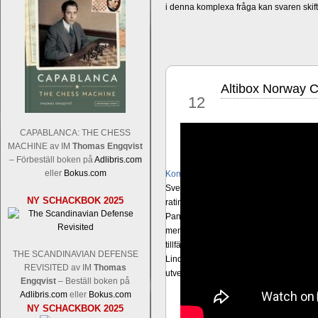
i denna komplexa fråga kan svaren ski
Altibox Norway 
jun
12
CAPABLANCA: THE CHESS
MACHINE av IM
Thomas Engqvist
– Förbeställ boken på
Adlibris.com
eller
Bokus.com
Kommentera
Sverigemästarklassen och övriga grupper
NY SCHACKBOK 2025
ratingordning: GM Platon Galperin, IM I
Pantzar, IM Hampus Sörensen GM Jonny 
men det skulle inte vara osannolikt o
tillfälliga ratingtoppar. Mästar-Elit: 
THE SCANDINAVIAN DEFENSE
Lindberg, FM Joar Östlund, FM Alexande
REVISITED av IM
Thomas
utvecklande spelare kommer att avancer
Engqvist
– Beställ boken på
Adlibris.com
eller
Bokus.com
NY SCHACKBOK 2025