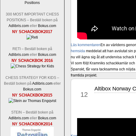
300 MOST IMPORTANT CHESS
POSITIONS – Beställ boken på
Adlibris.com
eller
Bokus.com
NY SCHACKBOK2017
Läs kommentaren
En av världens genom 
RETI – Beställ boken på
hemsida
meddelat att han avslutat sin 
Adlibris.com
eller
Bokus.com
nu vill ägna sig åt att undervisa schac
NY SCHACKBOK 2016
Vi som följt Kramniks schackkarriär oc
Spanskt, får vara tacksamma och nöjda ö
framtida projekt.
CHESS STRATEGY FOR KIDS –
Beställ boken på
Adlibris.com
eller
Altibox Norway 
jun
Bokus.com
12
NY SCHACKBOK2015
STEIN – Beställ boken på
Adlibris.com
eller
Bokus.com
NY SCHACKBOK2014