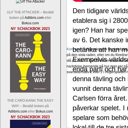
Den tidigare värld
ULF THE ATTACKER – Beställ
boken på
Adlibris.com
eller
etablera sig i 280
Bokus.com
igen? Han har spe
NY SCHACKBOK 2023
av 6. Det kanske 
betänka att han mö
Kommentera
Schacksnack har inlett de
på den sista raden, eller om du föredra
Exempelvis världs
stå på ruta d1. Det förstnämnda alternati
nackdelar, beroende på hur man ser på
enda parti och har
svarsalternativ 1 eller 2 i högerspalten
denna tävling och
vunnit denna tävl
Carlsen förra åre
THE CARO-KANN THE EASY
WAY – Beställ boken på
påverkar spelet. I
Adlibris.com
eller
Bokus.com
spelare som behöv
NY SCHACKBOK 2023
lokal till de tre s