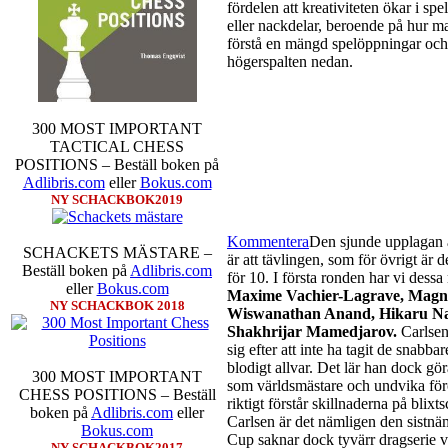
fördelen att kreativiteten ökar i sp
eller nackdelar, beroende på hur m
förstå en mängd spelöppningar och v
högerspalten nedan.
300 MOST IMPORTANT
TACTICAL CHESS
POSITIONS – Beställ boken på
Adlibris.com
eller
Bokus.com
NY SCHACKBOK2019
Kommentera
Den sjunde upplagan a
SCHACKETS MÄSTARE –
är att tävlingen, som för övrigt är 
Beställ boken på
Adlibris.com
för 10. I första ronden har vi dess
eller
Bokus.com
Maxime Vachier-Lagrave, Magnu
NY SCHACKBOK 2018
Wiswanathan Anand, Hikaru N
Shakhrijar Mamedjarov.
Carlsen
sig efter att inte ha tagit de snabb
blodigt allvar. Det lär han dock gö
300 MOST IMPORTANT
som världsmästare och undvika för
CHESS POSITIONS – Beställ
riktigt förstår skillnaderna på blix
boken på
Adlibris.com
eller
Carlsen är det nämligen den sistnä
Bokus.com
Cup saknar dock tyvärr dragserie vil
NY SCHACKBOK2017