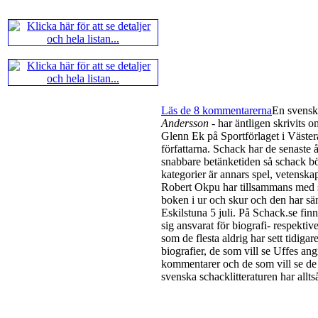
Läs de 8 kommentarerna
En svensk
Andersson
- har äntligen skrivits 
Glenn Ek på Sportförlaget i Västerå
författarna. Schack har de senaste 
snabbare betänketiden så schack bör
kategorier är annars spel, vetenska
Robert Okpu har tillsammans med 
boken i ur och skur och den har sänt
Eskilstuna 5 juli. På Schack.se fi
sig ansvarat för biografi- respektiv
som de flesta aldrig har sett tidigare
biografier, de som vill se Uffes a
kommentarer och de som vill se de
svenska schacklitteraturen har alltså 