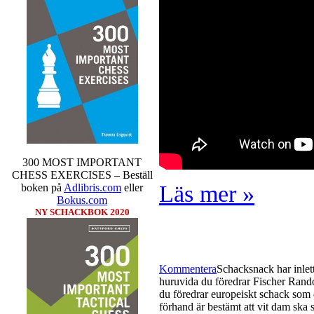
Galperin, IM Isak Storme, IM Jun
GM Tiger Hillarp Persson., IM M
och IM Axel Falkevall. SM-gruppen 
hem segern men det skulle inte v
I SM-sammanhang brukar gedigen er
ratingtoppar. Mästar-Elit: IM Mic
Olsson, FM Eric Thörn, IM Tommy
FM Alexander Ström-Engdahl, Andre
FM Joar Östlund som är en starkt u
Sverigemästarklassen.
300 MOST IMPORTANT
CHESS EXERCISES – Beställ
Läs mer »
boken på
Adlibris.com
eller
Bokus.com
NY SCHACKBOK 2020
Kommentera
Schacksnack har inlet
huruvida du föredrar Fischer Rando
du föredrar europeiskt schack som d
förhand är bestämt att vit dam ska 