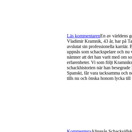
Läs kommentaren
En av världens g
Vladimir Kramnik, 43 år, har på Ta
avslutat sin professionella karriär
uppnås som schackspelare och nu vi
nämner att det han varit med om so
erfarenheter. Vi som följt Kramniks
schackhistorien när han besegrade
Spanskt, får vara tacksamma och nö
tills nu och önska honom lycka till
Kommentera
Alingsås Schacksällska