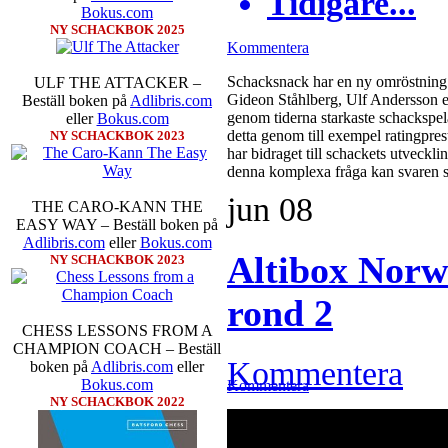
Tidigare...
Bokus.com
NY SCHACKBOK 2025
Kommentera
Schacksnack har en ny omröstning 
ULF THE ATTACKER –
Gideon Ståhlberg, Ulf Andersson el
Beställ boken på
Adlibris.com
genom tiderna starkaste schackspela
eller
Bokus.com
detta genom till exempel ratingpres
NY SCHACKBOK 2023
har bidraget till schackets utveckl
denna komplexa fråga kan svaren s
jun
08
THE CARO-KANN THE
EASY WAY – Beställ boken på
Adlibris.com
eller
Bokus.com
Altibox Norw
NY SCHACKBOK 2023
rond 2
CHESS LESSONS FROM A
CHAMPION COACH – Beställ
Kommentera
boken på
Adlibris.com
eller
Bokus.com
Kommentera
NY SCHACKBOK 2022
Sverigemästarklassen och övriga gru
spelare kämpar om Sverigemästartit