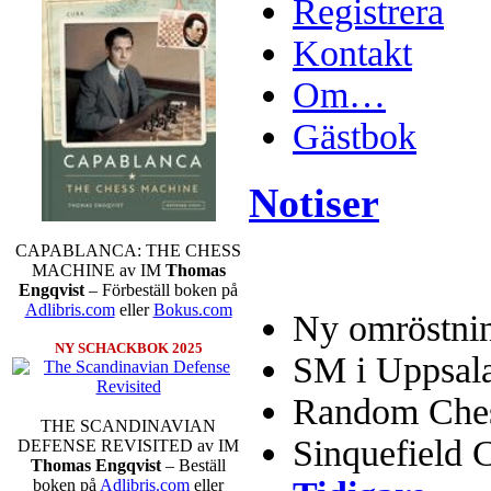
Registrera
Kontakt
Om…
Gästbok
Notiser
CAPABLANCA: THE CHESS
MACHINE av IM
Thomas
Engqvist
– Förbeställ boken på
Adlibris.com
eller
Bokus.com
Ny omröstnin
NY SCHACKBOK 2025
SM i Uppsal
Random Chess
THE SCANDINAVIAN
Sinquefield 
DEFENSE REVISITED av IM
Thomas Engqvist
– Beställ
boken på
Adlibris.com
eller