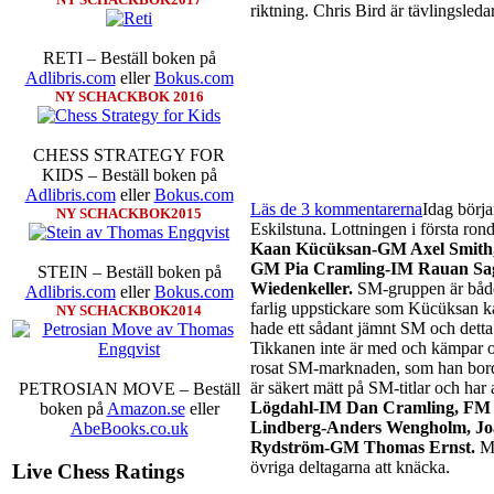
riktning. Chris Bird är tävlingsleda
RETI – Beställ boken på
Adlibris.com
eller
Bokus.com
NY SCHACKBOK 2016
CHESS STRATEGY FOR
KIDS – Beställ boken på
Adlibris.com
eller
Bokus.com
Läs de 3 kommentarerna
Idag börja
NY SCHACKBOK2015
Eskilstuna. Lottningen i första ron
Kaan Kücüksan-GM Axel Smith, 
GM Pia Cramling-IM Rauan Sag
STEIN – Beställ boken på
Wiedenkeller.
SM-gruppen är både 
Adlibris.com
eller
Bokus.com
farlig uppstickare som Kücüksan ka
NY SCHACKBOK2014
hade ett sådant jämnt SM och dett
Tikkanen inte är med och kämpar o
rosat SM-marknaden, som han bord
är säkert mätt på SM-titlar och har 
PETROSIAN MOVE – Beställ
Lögdahl-IM Dan Cramling, FM 
boken på
Amazon.se
eller
Lindberg-Anders Wengholm, J
AbeBooks.co.uk
Rydström-GM Thomas Ernst.
Mi
övriga deltagarna att knäcka.
Live Chess Ratings