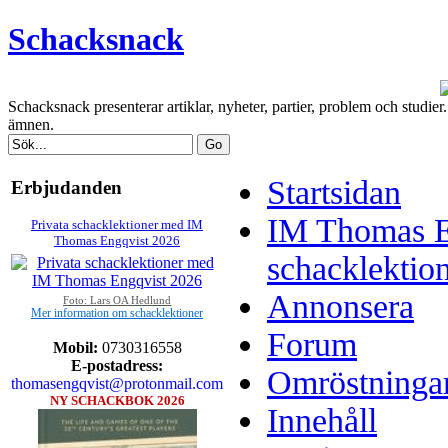
Schacksnack
Schacksnack presenterar artiklar, nyheter, partier, problem och studi
ämnen.
Startsidan
Erbjudanden
IM Thomas E
Privata schacklektioner med IM
Thomas Engqvist 2026
schacklektio
Annonsera
Foto: Lars OA Hedlund
Mer information om schacklektioner
Forum
Mobil:
0730316558
E-postadress:
Omröstninga
thomasengqvist@protonmail.com
NY SCHACKBOK 2026
Innehåll