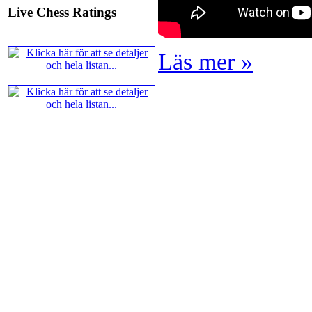
Ernst.
Mitt stalltips är att Lindbe
Live Chess Ratings
Läs mer »
En svensk schackbok -
Schacket
äntligen skrivits om Ulf Ander
Västerås visade ett genuint intr
alltmer betraktats som en sport m
Andra populära kategorier är an
Robert Okpu har tillsammans me
och den har sänts till tryckerie
djupintervjuer med
Okpu
och
En
också en fotodel med fotografier so
de som gillar biografier, de so
de som vill se de nya fotografi
äntligen skrivits....