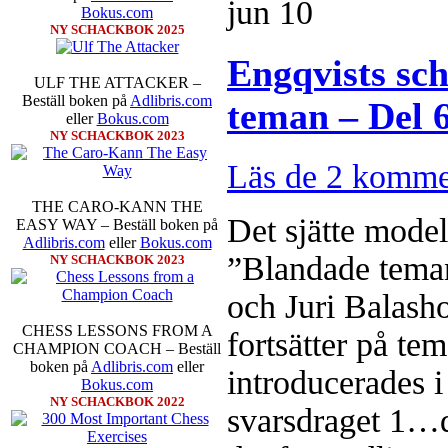
jun
10
Bokus.com
NY SCHACKBOK 2025
Engqvists sc
ULF THE ATTACKER –
Beställ boken på
Adlibris.com
teman – Del 6
eller
Bokus.com
NY SCHACKBOK 2023
Sverigemästarklassen och övriga g
Läs de 2 komme
kämpar om Sverigemästartiteln o
Min Seo, GM Erik Blomqvist, I
THE CARO-KANN THE
Hampus Sörensen GM Jonny Hecto
Det sjätte model
EASY WAY – Beställ boken på
vem helst kan ta hem segern men
Adlibris.com
eller
Bokus.com
SM-sammanhang brukar gedigen er
”Blandade teman
NY SCHACKBOK 2023
Michael Wiedenkeller, IM Ludv
IM Bengt Lindberg, FM Joar Ö
och Juri Balasho
Ljung. Mitt stalltips är att FM 
Sverigemästarklassen.
CHESS LESSONS FROM A
fortsätter på t
CHAMPION COACH – Beställ
boken på
Adlibris.com
eller
introducerades i
Bokus.com
NY SCHACKBOK 2022
svarsdraget 1…