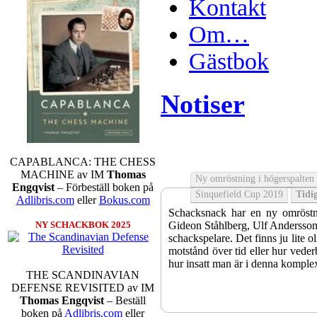
Kontakt
Om…
Gästbok
Notiser
CAPABLANCA: THE CHESS
MACHINE av IM
Thomas
Ny omröstning i högerspalten
Engqvist
– Förbeställ boken på
Sinquefield Cup 2019
Tidig
Adlibris.com
eller
Bokus.com
Schacksnack har en ny omröstni
Gideon Ståhlberg, Ulf Andersson e
NY SCHACKBOK 2025
schackspelare. Det finns ju lite o
motstånd över tid eller hur veder
hur insatt man är i denna komple
THE SCANDINAVIAN
DEFENSE REVISITED av IM
Thomas Engqvist
– Beställ
boken på
Adlibris.com
eller