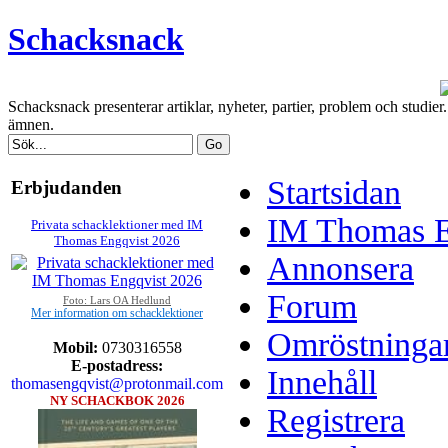
Schacksnack
Schacksnack presenterar artiklar, nyheter, partier, problem och studi
ämnen.
Startsidan
Erbjudanden
IM Thomas En
Privata schacklektioner med IM
Thomas Engqvist 2026
Annonsera
Forum
Foto: Lars OA Hedlund
Mer information om schacklektioner
Omröstninga
Mobil:
0730316558
E-postadress:
Innehåll
thomasengqvist@protonmail.com
NY SCHACKBOK 2026
Registrera