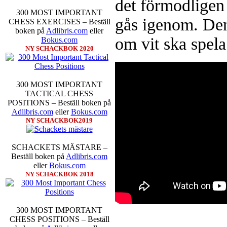
det förmodligen
300 MOST IMPORTANT
gås igenom. Den
CHESS EXERCISES – Beställ
boken på
Adlibris.com
eller
om vit ska spela
Bokus.com
Schacksnack har inlett det nya
NY SCHACKBOK 2020
föredrar Fischer Random, där pjä
som det har spelats sedan 1500-t
förstnämnda alternativet har f
alternativet har för- eller nack
300 MOST IMPORTANT
förstå en mängd spelöppningar o
TACTICAL CHESS
nedan.
POSITIONS – Beställ boken på
Adlibris.com
eller
Bokus.com
NY SCHACKBOK2019
SCHACKETS MÄSTARE –
Beställ boken på
Adlibris.com
eller
Bokus.com
NY SCHACKBOK 2018
Den sjunde upplagan av Sinquefie
som för övrigt är den starkaste i
möten:
Ding Liren-Wesley So
300 MOST IMPORTANT
Giri, Ian Nepomniachtchi-
CHESS POSITIONS – Beställ
Karjakin-Shakhrijar Mamedj