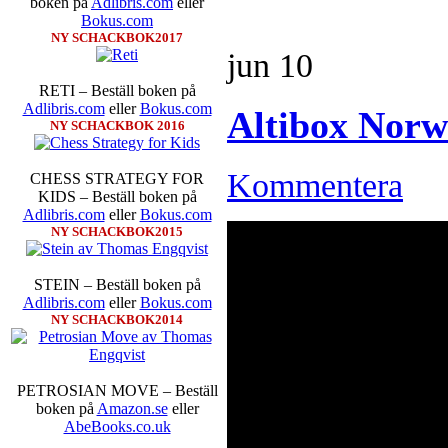
boken på
Adlibris.com
eller
inte ha tagit de snabbare partier
Bokus.com
göra denna gång om han inte s
NY SCHACKBOK2017
skriverier i norsk massmedia som 
jun
10
schack. Enligt Carlsen är det n
saknar dock tyvärr dragserie vil
RETI – Beställ boken på
tävlingsledare
Adlibris.com
eller
Bokus.com
Altibox Norw
NY SCHACKBOK 2016
Kommentera
CHESS STRATEGY FOR
KIDS – Beställ boken på
Adlibris.com
eller
Bokus.com
NY SCHACKBOK2015
Idag börjar Sverigemästarklas
STEIN – Beställ boken på
Lottningen i första ronden:
GM 
Adlibris.com
eller
Bokus.com
Smith, IM Linus Johansson-
NY SCHACKBOK2014
Erik Blomqvist-IM Michael Wi
segern. En farlig uppstickare s
sådant jämnt SM och detta ber
kämpar om Sverigemästartiteln.
PETROSIAN MOVE – Beställ
på sin super-GM-status, och Tikka
boken på
Amazon.se
eller
FM Harald Lögdahl-IM Dan
AbeBooks.co.uk
Lindberg-Anders Wengholm,