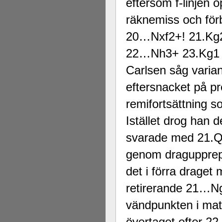
eftersom f-linjen 
räknemiss och för
20…Nxf2+! 21.Kg2
22…Nh3+ 23.Kg1 N
Carlsen såg varian
eftersnacket på p
remifortsättning s
Istället drog han 
svarade med 21.Qh
genom dragupprep
det i förra draget
retirerande 21…Ng
vändpunkten i matc
övertaget efter 22