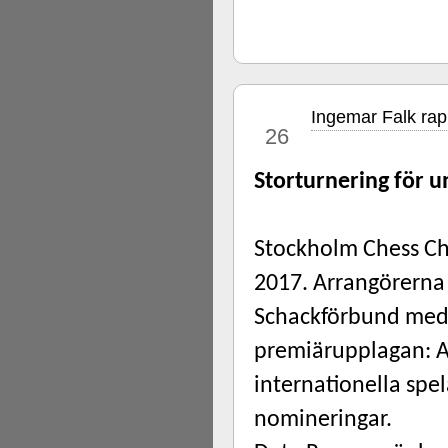
Ingemar Falk ra
nov
26
St
orturnering för 
Stockholm Chess Ch
2017. Arrangörerna
Schackförbund med
premiärupplagan: At
internationella spel
nomineringar.