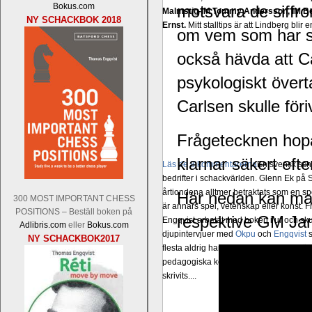
Bokus.com
motsvara de siffror
Malmstig-IM Tommy Andersson, IM B
NY SCHACKBOK 2018
Ernst.
Mitt stalltips är att Lindberg blir 
om vem som har st
också hävda att Carl
psykologiskt över
Carlsen skulle föri
Frågetecknen hopa
klarnar säkert ef
Läs de 8 kommentarerna
En svensk sch
bedrifter i schackvärlden. Glenn Ek på S
årtiondena alltmer betraktats som en sp
Här nedan kan ma
300 MOST IMPORTANT CHESS
är annars spel, vetenskap eller konst.
POSITIONS – Beställ boken på
respektive GM Ja
Engqvist arbetat med boken i ur och skur
Adlibris.com
eller
Bokus.com
djupintervjuer med
Okpu
och
Engqvist
s
NY SCHACKBOK2017
flesta aldrig har sett tidigare. Boken bör
pedagogiska kommentarer och de som vil
skrivits....