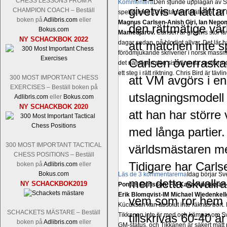
CHESS LESSONS FROM A
Kommentera
Den sjunde upplagan av Sinq
givetvis vara lätt
CHAMPION COACH – Beställ
spelas med 12 deltagare istället för 10.
boken på
Adlibris.com
eller
Magnus Carlsen-Anish Giri, Ian Nep
den rättmätige vä
Bokus.com
Mamedjarov.
Carlsen är givetvis stor f
NY SCHACKBOK 2022
dagar sedan, på blodigt allvar. Det lä
att matchen inte s
förödmjukande skriverier i norsk massme
Carlsen överraska
det nämligen den sistnämnda spelformen 
ett steg i rätt riktning. Chris Bird är tävl
att VM avgörs i en
300 MOST IMPORTANT CHESS
EXERCISES – Beställ boken på
utslagningsmodel
Adlibris.com
eller
Bokus.com
NY SCHACKBOK 2020
att han har störr
med långa partier
300 MOST IMPORTANT TACTICAL
världsmästaren me
CHESS POSITIONS – Beställ
Tidigare har Carls
boken på
Adlibris.com
eller
Bokus.com
Läs de 3 kommentarerna
Idag börjar Sv
men detta skvallra
NY SCHACKBOK2019
Pontus Carlsson, FM Kaan Kücüksan-G
Erik Blomqvist-IM Michael Wiedenkell
vem som ror hem V
Kücüksan kan absolut inte räknas bort.
SCHACKETS MÄSTARE – Beställ
Tikkanen inte är med och kämpar om Sv
tillskrivas 60-40 ä
boken på
Adlibris.com
eller
GM-status, och Tikkanen är säkert mätt p