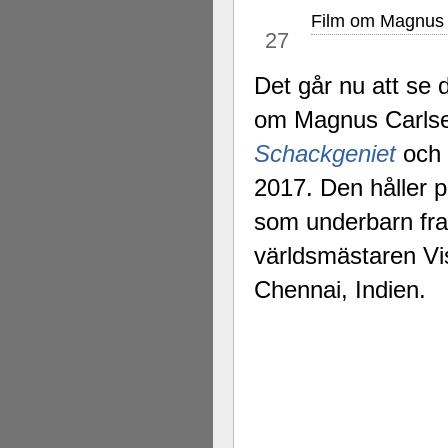
Film om Magnus 
nov
27
Det går nu att se
om Magnus Carls
Schackgeniet
och 
2017. Den håller 
som underbarn fra
världsmästaren V
Chennai, Indien.