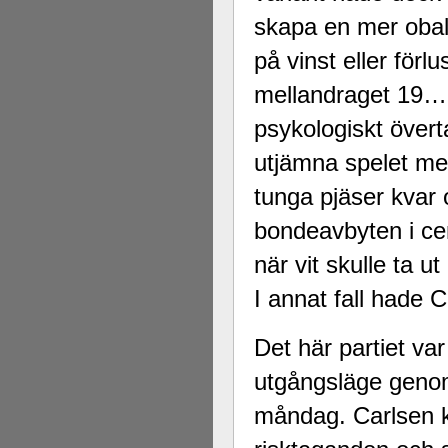
skapa en mer obal
på vinst eller för
mellandraget 19…d5
psykologiskt övert
utjämna spelet med
tunga pjäser kvar 
bondeavbyten i ce
när vit skulle ta u
I annat fall hade C
Det här partiet va
utgångsläge genom 
måndag. Carlsen ka