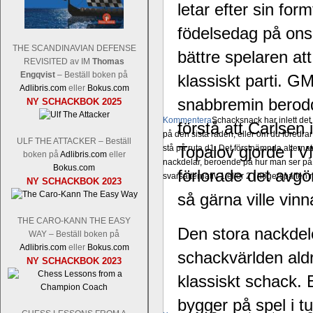
letar efter sin f
födelsedag på onsd
THE SCANDINAVIAN DEFENSE
bättre spelaren at
REVISITED av IM
Thomas
Engqvist
– Beställ boken på
klassiskt parti. GM
Adlibris.com
eller
Bokus.com
snabbremin berodde
NY SCHACKBOK 2025
Kommentera
Schacksnack har inlett de
förstå att Carlsen
på den sista raden, eller om du föredra
ULF THE ATTACKER – Beställ
Topalov gjorde i
stå på ruta d1. Det förstnämnda alternati
boken på
Adlibris.com
eller
nackdelar, beroende på hur man ser på
Bokus.com
förlorade det avgö
svarsalternativ 1 eller 2 i högerspalten
NY SCHACKBOK 2023
så gärna ville vinn
THE CARO-KANN THE EASY
Den stora nackdele
WAY – Beställ boken på
Adlibris.com
eller
Bokus.com
schackvärlden aldr
NY SCHACKBOK 2023
klassiskt schack. E
bygger på spel i t