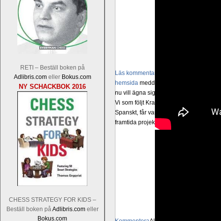
RETI – Beställ boken på
Läs kommentaren
En av världens genom 
Adlibris.com
eller
Bokus.com
hemsida
meddelat att han avslutat sin 
NY SCHACKBOK 2016
nu vill ägna sig åt att undervisa schac
Vi som följt Kramniks schackkarriär oc
Spanskt, får vara tacksamma och nöjda ö
framtida projekt.
CHESS STRATEGY FOR KIDS –
Beställ boken på
Adlibris.com
eller
Bokus.com