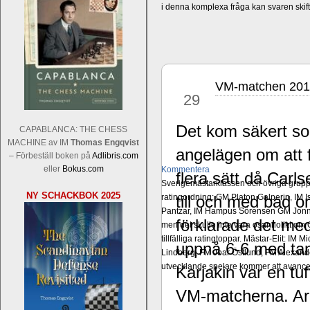
i denna komplexa fråga kan svaren ski
VM-matchen 2016 
nov
29
Det kom säkert som
CAPABLANCA: THE CHESS
MACHINE av IM
Thomas Engqvist
angelägen om att 
– Förbeställ boken på
Adlibris.com
eller
Bokus.com
Kommentera
flera sätt då Carl
Sverigemästarklassen och övriga grupper
NY SCHACKBOK 2025
ratingordning: GM Platon Galperin, IM I
till och med bad om
Pantzar, IM Hampus Sörensen GM Jonny 
förklarade det med
men det skulle inte vara osannolikt o
tillfälliga ratingtoppar. Mästar-Elit: 
uppnå 6-6 med tank
Lindberg, FM Joar Östlund, FM Alexande
utvecklande spelare kommer att avancer
Karjakin var en tu
VM-matcherna. Argu