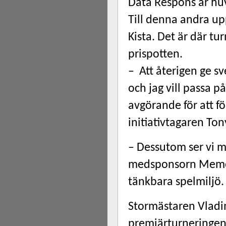
Data Respons är hu
Till denna andra u
Kista. Det är där t
prispotten.
– Att återigen ge s
och jag vill passa p
avgörande för att f
initiativtagaren
Ton
– Dessutom ser vi m
medsponsorn Memory
tänkbara spelmiljö.
Stormästaren Vladim
premiärturneringen 