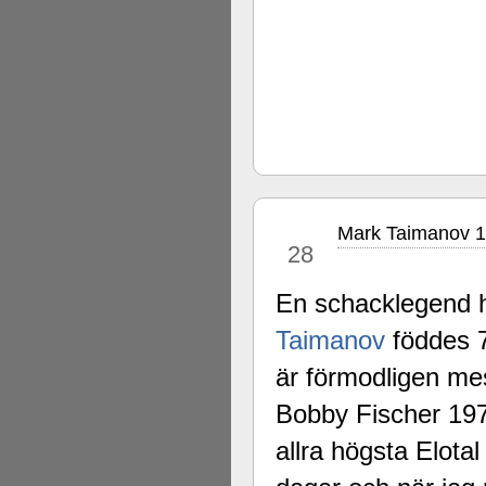
Mark Taimanov 
nov
28
En schacklegend h
Taimanov
föddes 
är förmodligen mes
Bobby Fischer 197
allra högsta Elota