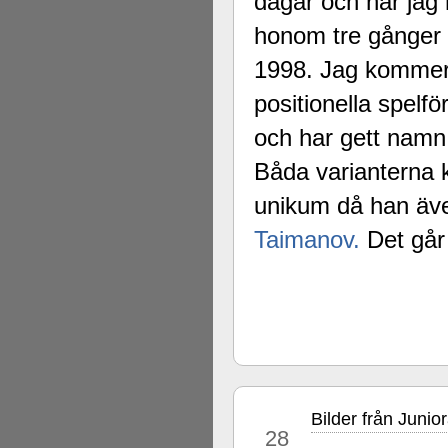
dagar och när jag
honom tre gånger i
1998. Jag kommer s
positionella spelf
och har gett namn 
Båda varianterna 
unikum då han äv
Taimanov.
Det går
Bilder från Junio
nov
28