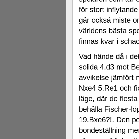
för stort inflytan
går också miste o
världens bästa spe
finnas kvar i scha
Vad hände då i de
solida 4.d3 mot Ber
avvikelse jämfört 
Nxe4 5.Re1 och fic
läge, där de flest
behålla Fischer-lö
19.Bxe6?!. Den pos
bondeställning men