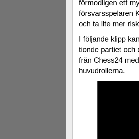
förmodligen ett my
försvarsspelaren Ka
och ta lite mer risk
I följande klipp k
tionde partiet och
från Chess24 med
huvudrollerna.