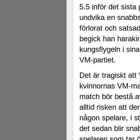
5.5 inför det sista
undvika en snabb
förlorat och satsad
begick han haraki
kungsflygeln i sin
VM-partiet.
Det är tragiskt at
kvinnornas VM-mat
match bör bestå a
alltid risken att de
någon spelare, i st
det sedan blir sna
spelaren som tar 