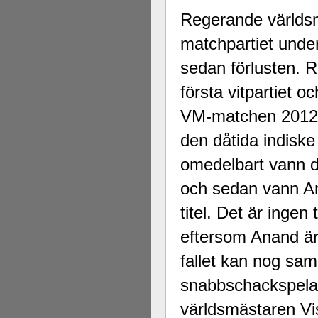
Regerande världsm
matchpartiet under
sedan förlusten. Re
första vitpartiet 
VM-matchen 2012 
den dåtida indisk
omedelbart vann det
och sedan vann An
titel. Det är inge
eftersom Anand är 
fallet kan nog sa
snabbschackspelar
världsmästaren Vi