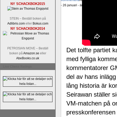
Kommentera
Alingsås Schacksällskap fyl
NY SCHACKBOK2015
- 26 januari - är det premiär för
turneri
STEIN – Beställ boken på
Adlibris.com
eller
Bokus.com
NY SCHACKBOK2014
PETROSIAN MOVE – Beställ
Det tolfte partiet
boken på
Amazon.se
eller
med fylliga komm
AbeBooks.co.uk
kommentatorer GM 
Live Chess Ratings
del av hans inlägg
lång historia är k
Seirawan ställer 
VM-matchen på on
presskonferensen i