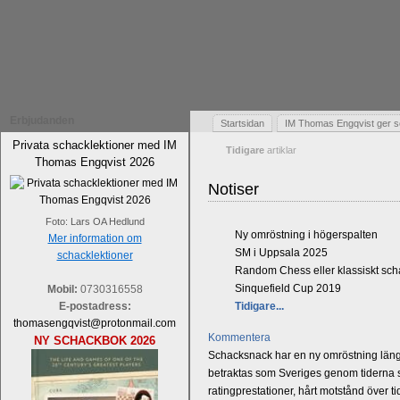
Erbjudanden
Startsidan
IM Thomas Engqvist ger s
Privata schacklektioner med IM
Tidigare
artiklar
Thomas Engqvist 2026
Notiser
Foto: Lars OA Hedlund
Ny omröstning i högerspalten
Mer information om
SM i Uppsala 2025
schacklektioner
Random Chess eller klassiskt sc
Sinquefield Cup 2019
Mobil:
0730316558
E-postadress:
Tidigare...
thomasengqvist@protonmail.com
Kommentera
NY SCHACKBOK 2026
Schacksnack har en ny omröstning längst
betraktas som Sveriges genom tiderna st
ratingprestationer, hårt motstånd över t