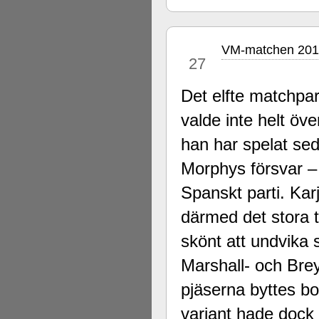
VM-matchen 2016 
nov
27
Det elfte matchpar
valde inte helt ö
han har spelat s
Morphys försvar – 
Spanskt parti. Kar
därmed det stora t
skönt att undvika
Marshall- och Breye
pjäserna byttes bo
variant hade dock v