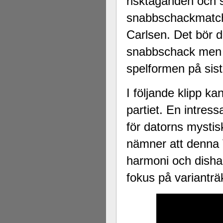
risktaganden och sk
snabbschackmatche
Carlsen. Det bör d
snabbschack men a
spelformen på sis
I följande klipp k
partiet. En intres
för datorns mystis
nämner att denna
harmoni och disha
fokus på varianträ