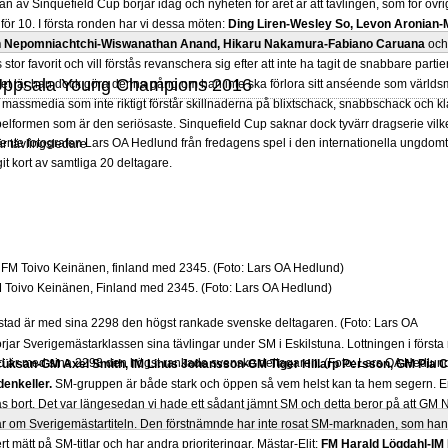
 av Sinquefield Cup börjar idag och nyheten för året är att tävlingen, som för övrig
för 10. I första ronden har vi dessa möten:
Ding Liren-Wesley So, Levon Aronian-
Ian Nepomniachtchi-Wiswanathan Anand, Hikaru Nakamura-Fabiano Caruana
oc
 stor favorit och vill förstås revanschera sig efter att inte ha tagit de snabbare part
 Uppsala Young Champions 2016
 Det lär han dock göra denna gång om han inte ska förlora sitt anséende som värld
 massmedia som inte riktigt förstår skillnaderna på blixtschack, snabbschack och kl
lformen som är den seriösaste. Sinquefield Cup saknar dock tyvärr dragserie vilket
inente fotografen Lars OA Hedlund från fredagens spel i den internationella ungd
 är tävlingsledare
t kort av samtliga 20 deltagare.
 Toivo Keinänen, Finland med 2345. (Foto: Lars OA Hedlund)
rjar Sverigemästarklassen sina tävlingar under SM i Eskilstuna. Lottningen i först
d är med sina 2298 den högst rankade svenske deltagaren. (Foto: Lars OA Hedlun
üksan-GM Axel Smith, IM Linus Johansson-GM Tiger Hillarp Persson, GM Pia C
enkeller.
SM-gruppen är både stark och öppen så vem helst kan ta hem segern. En
s bort. Det var längesedan vi hade ett sådant jämnt SM och detta beror på att GM
r om Sverigemästartiteln. Den förstnämnde har inte rosat SM-marknaden, som han 
 mätt på SM-titlar och har andra prioriteringar. Mästar-Elit:
FM Harald Lögdahl-IM 