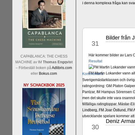
i denna komplexa fråga kan sva
Bilder från 
okt
31
Här kommer bilder av Lars OA
CAPABLANCA: THE CHESS
Resultat
MACHINE av IM
Thomas Engqvist
– Förbeställ boken på
Adlibris.com
FM Martin Lokander vann all
eller
Bokus.com
Kommentera
Sverigemästarklassen och övriga 
NY SCHACKBOK 2025
ratingordning: GM Platon Galper
Pantzar, IM Hampus Sörensen GM
men det skulle inte vara osann
tillfälliga ratingtoppar. Mästar
Lindberg, FM Joar Östlund, FM A
utvecklande spelare kommer att 
Deniz Arma
okt
30