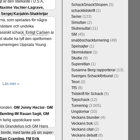
t är den starkaste i U.S.A,
SchackSnackShopen
(5)
Maxime Vachier-Lagrave,
schacktidskrift
(1)
h
Sergej Karjakin-Shakhrijar
Serier
(123)
ierna, som spelades för några
Simultan
(2)
smästare och undvika
Slutresultat
(11)
assiskt schack. Enligt Carlsen är
SM
(45)
Läs kommentaren
 skulle ha lyft den spelformen
snabbschackturnering
(49)
omturneringen Uppsala Young
Spelsajter
(1)
Stormästare
(1)
Studie
(9)
Superettan
(1)
Susanna Berg rapporterar
(13)
Sveriges Schackförbund
(1)
Teori
(2)
Läs mer »
TfS
(8)
Tidskrift för Schack
(5)
Tjejschack
(12)
Turnering
(3 005)
a ronden:
GM Jonny Hector- GM
Ungdomar
(33)
d)
ramling-IM Rauan Sagit, GM
Veckans blunder
(4)
 farlig uppstickare som
Veckans bok
(2)
 Nils Grandelius och GM Hans
Veckans citat
(2)
borde, med tanke på sin super-
Veckans debatt
(6)
Dan Cramling, FM Erik