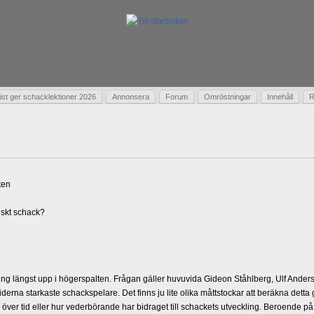
t ger schacklektioner 2026
Annonsera
Forum
Omröstningar
Innehåll
R
ten
skt schack?
g längst upp i högerspalten. Frågan gäller huvuvida Gideon Ståhlberg, Ulf Andersso
erna starkaste schackspelare. Det finns ju lite olika måttstockar att beräkna detta
d över tid eller hur vederbörande har bidraget till schackets utveckling. Beroende på