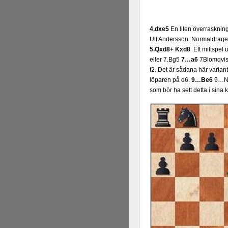
4.dxe5
En liten överraskning 
Ulf Andersson. Normaldraget 4
5.Qxd8+ Kxd8
Ett mittspel 
eller 7.Bg5
7…a6
7Blomqvist
f2. Det är sådana här variant
löparen på d6.
9…Be6
9…Ng4
som bör ha sett detta i sina