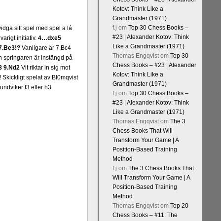
Kotov: Think Like a
Grandmaster (1971)
f.j
om
Top 30 Chess Books –
vidga sitt spel med spel a lá
#23 | Alexander Kotov: Think
rigt initiativ.
4…dxe5
Like a Grandmaster (1971)
7.Be3!?
Vanligare är 7.Bc4
Thomas Engqvist
om
Top 30
h springaren är instängd på
Chess Books – #23 | Alexander
8 9.Nd2
Vit riktar in sig mot
Kotov: Think Like a
 Skickligt spelat av Bl0mqvist
Grandmaster (1971)
ndviker f3 eller h3.
f.j
om
Top 30 Chess Books –
#23 | Alexander Kotov: Think
Like a Grandmaster (1971)
Thomas Engqvist
om
The 3
Chess Books That Will
Transform Your Game | A
Position-Based Training
Method
f.j
om
The 3 Chess Books That
Will Transform Your Game | A
Position-Based Training
Method
Thomas Engqvist
om
Top 20
Chess Books – #11: The