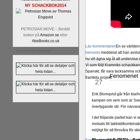
NY SCHACKBOK2014
PETROSIAN MOVE – Beställ
boken på
Amazon.se
eller
AbeBooks.co.uk
Läs kommentaren
En av världens
Live Chess Ratings
hemsida
meddelat att han avslut
nu vill ägna sig åt att undervis
Vi som följt Kramniks schackkar
Spanskt, får vara tacksamma och 
Fenomenet E
okt
framtida projekt.
27
Erik Blomqvist går från klarh
kampen om vem som är Sveri
övertygande stil. För närvar
I det följande partiet kan vi
motsats till taktiskt/kombin
möjligt för att försvåra för sk
Blomqvist,E (2531) – Sem