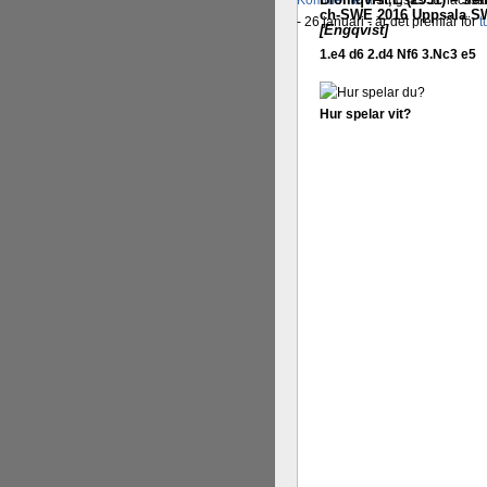
Kommentera
Alingsås Schacksäll
ch-SWE 2016 Uppsala SWE
- 26 januari - är det premiär för
t
[Engqvist]
1.e4 d6 2.d4 Nf6 3.Nc3 e5
Hur spelar vit?