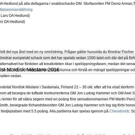
A Hedlund på alla deltagarna i snabbschacks-DM. Storfavoriten FM Deniz Arman,Tu
tatsammanställning
ars OA Hedlund)
lett det nya året med en ny omröstning. Frågan gäller huruvida du föredrar Fisch
föredrar europeiskt schack som det har spelats sedan 1500-talet och där det på förh
lternativet har fördelen att kreativiteten ökar i spelöppningsfasen, medan det senare 
ist Nordisk Mästare 2016
ser på det, i och med att man måste kunna och förstå en mängd spelöppningar och
spalten nedan.
väntat Nordisk Mästare i Sastamala, Finland 22 – 30 okt. efter att ha visat storform
om att besegra de tuffaste konkurrenterna GM Jon Ludvig Hammer och GM Axel Smit
a remier för att säkra segern med en poäng före sensationsmannen FM Martin Perciv
mith, besegrade förhandsfavoriten GM Jon Ludvig Hammer och tog sig förbi honom 
tredjeplatsen med 5.5 poäng. Alla partierna kan spelas igenom på
Chessbomb.
Sc