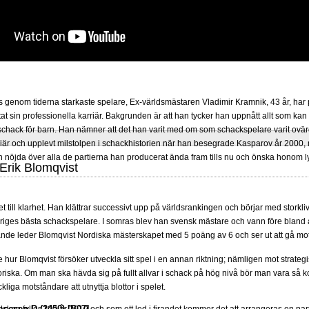
 genom tiderna starkaste spelare, Ex-världsmästaren Vladimir Kramnik, 43 år, har 
at sin professionella karriär. Bakgrunden är att han tycker han uppnått allt som 
a schack för barn. Han nämner att det han varit med om som schackspelare varit ovär
riär och upplevt milstolpen i schackhistorien när han besegrade Kasparov år 2000,
nöjda över alla de partierna han producerat ända fram tills nu och önska honom ly
rik Blomqvist
et till klarhet. Han klättrar successivt upp på världsrankingen och börjar med storkli
ges bästa schackspelare. I somras blev han svensk mästare och vann före bland 
ande leder Blomqvist Nordiska mästerskapet med 5 poäng av 6 och ser ut att gå mot yt
 se hur Blomqvist försöker utveckla sitt spel i en annan riktning; nämligen mot strat
atoriska. Om man ska hävda sig på fullt allvar i schack på hög nivå bör man vara så 
ickliga motståndare att utnyttja blottor i spelet.
cesen,D (2450) [B07]