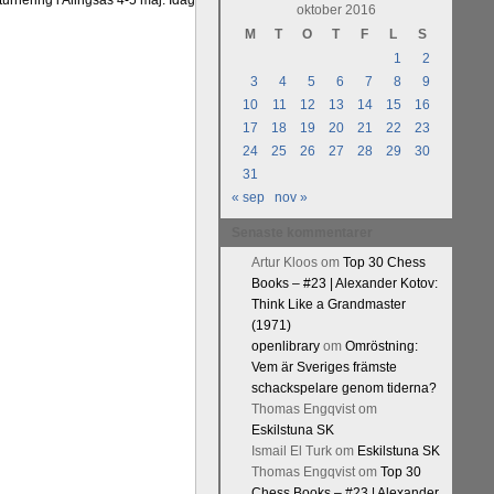
urnering i Alingsås 4-5 maj. Idag
oktober 2016
M
T
O
T
F
L
S
1
2
3
4
5
6
7
8
9
10
11
12
13
14
15
16
17
18
19
20
21
22
23
24
25
26
27
28
29
30
31
« sep
nov »
Senaste kommentarer
Artur Kloos
om
Top 30 Chess
Books – #23 | Alexander Kotov:
Think Like a Grandmaster
(1971)
openlibrary
om
Omröstning:
Vem är Sveriges främste
schackspelare genom tiderna?
Thomas Engqvist
om
Eskilstuna SK
Ismail El Turk
om
Eskilstuna SK
Thomas Engqvist
om
Top 30
Chess Books – #23 | Alexander