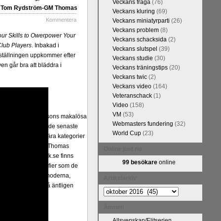
Veckans fråga
(76)
FM Tom Rydström-GM Thomas
Veckans kluring
(69)
Kommentera
Veckans miniatyrparti
(26)
Veckans problem
(8)
our Skills to Owerpower Your
Veckans schacksida
(2)
Club Players
. Inbakad i
Veckans slutspel
(39)
a ställningen uppkommer efter
Veckans studie
(30)
n går bra att bläddra i
Veckans träningstips
(20)
Veckans twic
(2)
Veckans video
(164)
Veteranschack
(1)
Video
(158)
VM
(53)
ivits om Ulf Anderssons makalösa
Webmasters fundering
(32)
attarna. Schack har de senaste
World Cup
(23)
acket. Andra populära kategorier
pråkläraren och IM Thomas
Online just nu
na 5 juli. På Schack.se finns
99 besökare
online
fotodel med fotografier som de
angreppspartier med moderna,
Artikelarkiv
raturen har alltså äntligen
Artikelarkiv
Ämnen
Allsvenskan/Elitserien