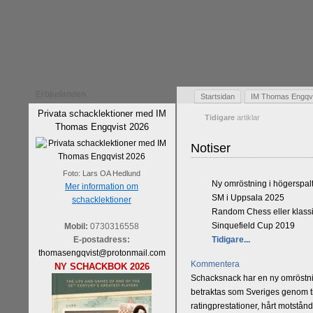
Erbjudanden
Startsidan
IM Thomas Engqvis
Privata schacklektioner med IM
Tidigare
artiklar
Thomas Engqvist 2026
Notiser
Foto: Lars OA Hedlund
Ny omröstning i högerspal
Mer information om
SM i Uppsala 2025
schacklektioner
Random Chess eller klassi
Sinquefield Cup 2019
Mobil:
0730316558
E-postadress:
Tidigare...
thomasengqvist@protonmail.com
Kommentera
NY SCHACKBOK 2026
Schacksnack har en ny omröstnin
betraktas som Sveriges genom tid
ratingprestationer, hårt motstån