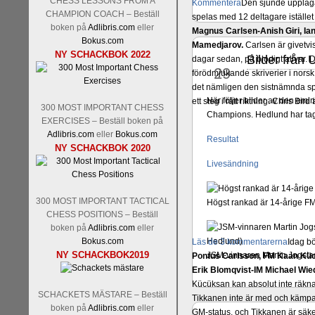
CHESS LESSONS FROM A
Kommentera
Den sjunde upplagan
CHAMPION COACH – Beställ
spelas med 12 deltagare istället 
boken på
Adlibris.com
eller
Magnus Carlsen-Anish Giri, 
Bokus.com
Mamedjarov.
Carlsen är givetvis
NY SCHACKBOK 2022
Bilder från
dagar sedan, på blodigt allvar.
okt
29
förödmjukande skriverier i norsk
det nämligen den sistnämnda spe
Här följer bilder av den em
ett steg i rätt riktning. Chris Bird
300 MOST IMPORTANT CHESS
Champions. Hedlund har tagi
EXERCISES – Beställ boken på
Adlibris.com
eller
Bokus.com
Resultat
NY SCHACKBOK 2020
Livesändning
300 MOST IMPORTANT TACTICAL
Högst rankad är 14-årige FM
CHESS POSITIONS – Beställ
boken på
Adlibris.com
eller
Bokus.com
Läs de 3 kommentarerna
Idag bö
NY SCHACKBOK2019
JSM-vinnaren Martin Jogsta
Pontus Carlsson, FM Kaan Küc
Erik Blomqvist-IM Michael Wied
Kücüksan kan absolut inte räkna
SCHACKETS MÄSTARE – Beställ
Tikkanen inte är med och kämpa
boken på
Adlibris.com
eller
GM-status, och Tikkanen är säkert