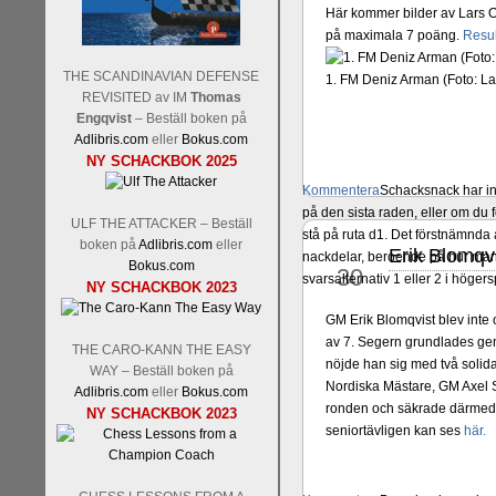
Här kommer bilder av Lars O
på maximala 7 poäng.
Resul
THE SCANDINAVIAN DEFENSE
1. FM Deniz Arman (Foto: L
REVISITED av IM
Thomas
Engqvist
– Beställ boken på
Adlibris.com
eller
Bokus.com
NY SCHACKBOK 2025
Kommentera
Schacksnack har in
på den sista raden, eller om du 
ULF THE ATTACKER – Beställ
stå på ruta d1. Det förstnämnda a
boken på
Adlibris.com
eller
Erik Blomqv
okt
nackdelar, beroende på hur man 
Bokus.com
30
svarsalternativ 1 eller 2 i höger
NY SCHACKBOK 2023
GM Erik Blomqvist blev inte o
av 7. Segern grundlades gen
THE CARO-KANN THE EASY
nöjde han sig med två solid
WAY – Beställ boken på
Nordiska Mästare, GM Axel S
Adlibris.com
eller
Bokus.com
ronden och säkrade därmed 
NY SCHACKBOK 2023
seniortävligen kan ses
här.