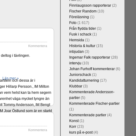
Finnlaugsson rapporterar
(2)
Fischer Random
(10)
Föreläsning
(1)
Foto
(1 617)
Från flydda tider
(1)
Fusk i schack
(1)
Hemsida
(1)
Historia & kultur
(15)
Kommentera
inbjudan
(3)
deltog i tävlingen.
Ingemar Falk rapporterar
(28)
intervju
(10)
Johan Furhoff kommenterar
(6)
Juniorschack
(1)
Läs mer »
rtiteln och dessa är i
Kandidatturnering
(17)
Klubbar
(3)
er Hillarp Persson., IM Milton
Kommenterade Andersson-
an vem helst kan ta hem segern
partier
(5)
arenhet väga mycket tyngre än
Kommenterade Fischer-partier
n, IM Tommy Andersson, IM Bengt
(1)
M Joar Östlund som är en starkt
Kommenterade partier
(4)
Konst
(1)
Korr
(23)
Kommentera
kurs på e-post
(4)