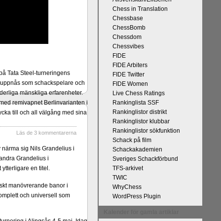
Chess in Translation
Chessbase
ChessBomb
Chessdom
Chessvibes
FIDE
FIDE Arbiters
på Tata Steel-turneringens
FIDE Twitter
kan uppnås som schackspelare och
FIDE Women
derliga mänskliga erfarenheter.
Live Chess Ratings
 med remivapnet Berlinvarianten i
Rankinglista SSF
Rankinglistor distrikt
cka till och all välgång med sina
Rankinglistor klubbar
Rankinglistor sökfunktion
Läs de 3 kommentarerna
Schack på film
v närma sig Nils Grandelius i
Schackakademien
andra Grandelius i
Sveriges Schackförbund
terligare en titel.
TFS-arkivet
TWIC
egiskt manövrerande banor i
WhyChess
komplett och universell som
WordPress Plugin
Kalender för gamla artiklar