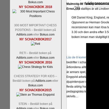
Bokus.com
Videorecens
okt
Malmstig-IM Tommy Andersson
NY SCHACKBOK 2018
28
Ernst.
Mitt stalltips är att Lindbe
GM Daniel King, England, r
Opponent
av Herman Grooten 
300 MOST IMPORTANT CHESS
recensionen kan man lösa två
POSITIONS – Beställ boken på
3.30 och den andra efter 3.5
Adlibris.com
eller
Bokus.com
boken innan man slutgiltigt
NY SCHACKBOK2017
RETI – Beställ boken på
Läs de 8 kommentarerna
En sve
Adlibris.com
eller
Bokus.com
NY SCHACKBOK 2016
bedrifter i schackvärlden. Glenn 
årtiondena alltmer betraktats so
är annars spel, vetenskap eller
CHESS STRATEGY FOR KIDS –
Engqvist arbetat med boken i ur o
Beställ boken på
Adlibris.com
eller
djupintervjuer med
Okpu
och
En
Bokus.com
flesta aldrig har sett tidigare. B
NY SCHACKBOK2015
pedagogiska kommentarer och de 
skrivits....
STEIN – Beställ boken på
Adlibris.com
eller
Bokus.com