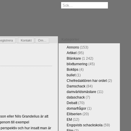
Kategorier
egistrera
Gästbok
Kontakt
Om…
Annons
(153)
Artikel
(95)
Blänkare
(1 242)
blixtturnering
(45)
Boktips
(4)
bullet
(1)
Chefredaktören har ordet
(2)
Damschack
(84)
damvärldsmästare
(11)
dataschack
(7)
Debatt
(70)
domarfrågor
(1)
Elitserien
(20)
n eller Nils Grandelius är att
EM
(12)
 genom till exempel
Engqvists schackskola
(59)
 perspektiv och hur insatt man är
Film
(2)