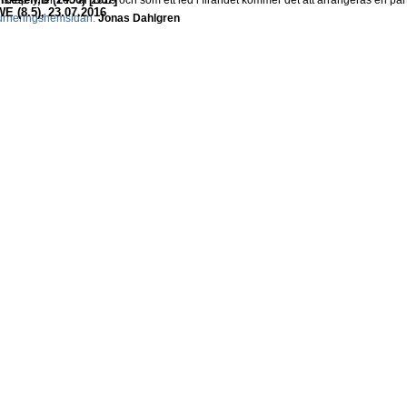
skap fyller 100 år 2019 och som ett led i firandet kommer det att arrangeras en part
 (8.5), 23.07.2016
urneringshemsidan.
Jonas Dahlgren