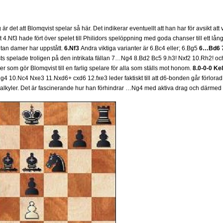
är det att Blomqvist spelar så här. Det indikerar eventuellt att han har för avsikt att 
.Nf3 hade fört över spelet till Philidors spelöppning med goda chanser till ett långva
utan damer har uppstått.
6.Nf3
Andra viktiga varianter är 6.Bc4 eller; 6.Bg5
6…Bd6 
s spelade troligen på den intrikata fällan 7…Ng4 8.Bd2 Bc5 9.h3! Nxf2 10.Rh2! oc
er som gör Blomqvist till en farlig spelare för alla som ställs mot honom.
8.0-0-0 Ke
 10.Nc4 Nxe3 11.Nxd6+ cxd6 12.fxe3 leder faktiskt till att d6-bonden går förlorad!
 kalkyler. Det är fascinerande hur han förhindrar …Ng4 med aktiva drag och därmed u