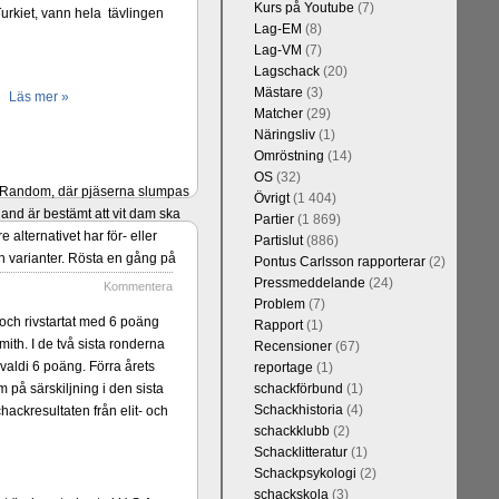
Kurs på Youtube
(7)
rkiet, vann hela tävlingen
Lag-EM
(8)
Lag-VM
(7)
Lagschack
(20)
Mästare
(3)
Läs mer »
Matcher
(29)
Näringsliv
(1)
Omröstning
(14)
OS
(32)
er Random, där pjäserna slumpas
Övrigt
(1 404)
and är bestämt att vit dam ska
Partier
(1 869)
alternativet har för- eller
Partislut
(886)
 varianter. Rösta en gång på
Pontus Carlsson rapporterar
(2)
Pressmeddelande
(24)
Kommentera
Problem
(7)
 och rivstartat med 6 poäng
Rapport
(1)
h. I de två sista ronderna
Recensioner
(67)
aldi 6 poäng. Förra årets
reportage
(1)
på särskiljning i den sista
schackförbund
(1)
Schackhistoria
(4)
hackresultaten från elit- och
schackklubb
(2)
Schacklitteratur
(1)
Schackpsykologi
(2)
schackskola
(3)