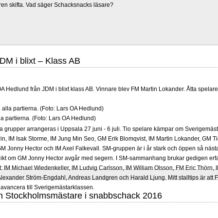
ren skifta. Vad säger Schacksnacks läsare?
JDM i blixt – Klass AB
 Hedlund från JDM i blixt klass AB. Vinnare blev FM Martin Lokander. Åtta spelare 
a partierna. (Foto: Lars OA Hedlund)
grupper arrangeras i Uppsala 27 juni - 6 juli. Tio spelare kämpar om Sverigemästa
in, IM Isak Storme, IM Jung Min Seo, GM Erik Blomqvist, IM Martin Lokander, GM Tig
 Jonny Hector och IM Axel Falkevall. SM-gruppen är i år stark och öppen så näst
olikt om GM Jonny Hector avgår med segern. I SM-sammanhang brukar gedigen erf
-Elit: IM Michael Wiedenkeller, IM Ludvig Carlsson, IM William Olsson, FM Eric Thör
lexander Ström-Engdahl, Andreas Landgren och Harald Ljung. Mitt stalltips är att F
avancera till Sverigemästarklassen.
n Stockholmsmästare i snabbschack 2016