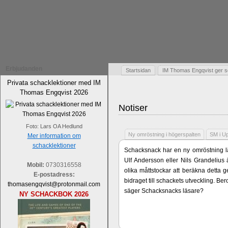
Erbjudanden
Startsidan
IM Thomas Engqvist ger s
Privata schacklektioner med IM
Thomas Engqvist 2026
Notiser
Foto: Lars OA Hedlund
Ny omröstning i högerspalten
SM i U
Mer information om
schacklektioner
Schacksnack har en ny omröstning lä
Ulf Andersson eller Nils Grandelius 
Mobil:
0730316558
olika måttstockar att beräkna detta g
E-postadress:
bidraget till schackets utveckling. B
thomasengqvist@protonmail.com
säger Schacksnacks läsare?
NY SCHACKBOK 2026