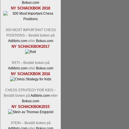
Bokus.com
Tom Rydström-GM Thomas Ernst.
Mi
NY SCHACKBOK 2018
300 MOST IMPORTANT CHESS
POSITIONS – Beställ boken på
Adlibris.com
eller
Bokus.com
NY SCHACKBOK2017
En svensk schackbok -
Schackets mä
RETI – Beställ boken på
om Ulf Anderssons makalösa bedrifter 
Adlibris.com
eller
Bokus.com
en förfrågan av författarna. Scha
NY SCHACKBOK 2016
betänketiden så schack bör klassifice
Frilansjournalisten och schackälska
CHESS STRATEGY FOR KIDS –
boken i ur och skur och den har sänts
Beställ boken på
Adlibris.com
eller
djupintervjuer med
Okpu
och
Engqvis
Bokus.com
fotografier som de flesta aldrig har set
NY SCHACKBOK2015
Uffes angreppspartier med moderna
saknats i den svenska schacklitteraturen
STEIN – Beställ boken på
Adlibris.com
eller
Bokus.com