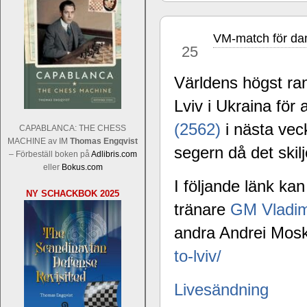
VM-match för da
feb
25
Världens högst r
Lviv i Ukraina för 
Sverigemästarklassen och övriga gru
Sverigemästartiteln och dessa är i ra
(2562)
i nästa veck
CAPABLANCA: THE CHESS
Martin Lokander, GM Tiger Hillarp Pe
MACHINE av IM
Thomas Engqvist
segern då det skil
SM-gruppen är i år stark och öppen s
– Förbeställ boken på
Adlibris.com
Hector avgår med segern. I SM-samman
eller
Bokus.com
Elit: IM Michael Wiedenkeller, IM
I följande länk k
NY SCHACKBOK 2025
Lindberg, FM Joar Östlund, FM Alexa
tränare
GM Vladim
Östlund som är en starkt utvecklande
andra Andrei Mos
to-lviv/
Livesändning