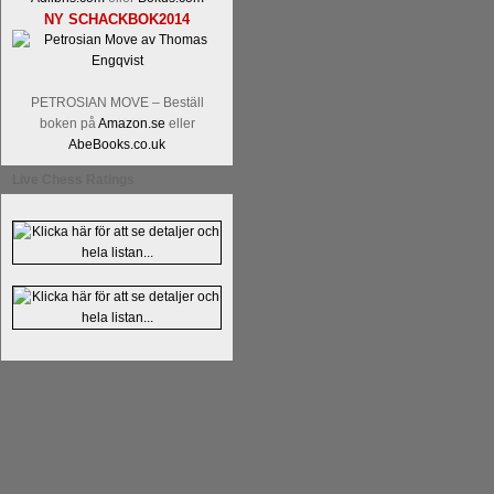
NY SCHACKBOK2014
PETROSIAN MOVE – Beställ
boken på
Amazon.se
eller
AbeBooks.co.uk
En av världens genom tiderna starka
Live Chess Ratings
Tata Steel-turneringens
hemsida
med
uppnått allt som kan uppnås som scha
varit med om som schackspelare varit
milstolpen i schackhistorien när h
tacksamma och nöjda över alla de par
sina framtida projekt.