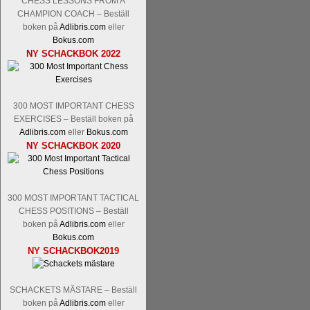
CHESS LESSONS FROM A
Nakamura-Fabiano Caruana
och
S
CHAMPION COACH – Beställ
revanschera sig efter att inte ha tag
boken på
Adlibris.com
eller
han dock göra denna gång om han int
Bokus.com
norsk massmedia som inte riktigt förs
NY SCHACKBOK 2022
nämligen den sistnämnda spelformen so
den spelformen ett steg i rätt riktning.
300 MOST IMPORTANT CHESS
EXERCISES – Beställ boken på
Adlibris.com
eller
Bokus.com
NY SCHACKBOK 2020
300 MOST IMPORTANT TACTICAL
Idag börjar Sverigemästarklassen si
CHESS POSITIONS – Beställ
ronden:
GM Jonny Hector- GM Pon
boken på
Adlibris.com
eller
Hillarp Persson, GM Pia Cramling-I
Bokus.com
och öppen så vem helst kan ta hem 
NY SCHACKBOK2019
längesedan vi hade ett sådant jämnt
kämpar om Sverigemästartiteln. Den 
SCHACKETS MÄSTARE – Beställ
status, och Tikkanen är säkert mätt på 
boken på
Adlibris.com
eller
FM Erik Malmstig-IM Tommy Ander