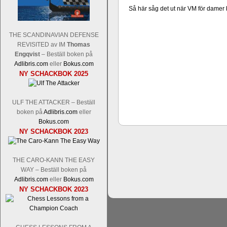
Så här såg det ut när VM för damer 
THE SCANDINAVIAN DEFENSE
REVISITED av IM
Thomas
Schacksnack har inlett det nya året
Engqvist
– Beställ boken på
Random, där pjäserna slumpas på den
Adlibris.com
eller
Bokus.com
talet och där det på förhand är bestämt
NY SCHACKBOK 2025
ökar i spelöppningsfasen, medan det 
att man måste kunna och förstå en
högerspalten nedan.
ULF THE ATTACKER – Beställ
boken på
Adlibris.com
eller
Bokus.com
NY SCHACKBOK 2023
THE CARO-KANN THE EASY
WAY – Beställ boken på
Adlibris.com
eller
Bokus.com
NY SCHACKBOK 2023
Den sjunde upplagan av Sinquefield Cu
den starkaste i U.S.A, spelas med 12
Levon Aronian-Maxime Vachier-Lag