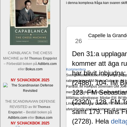
i denna komplexa fråga kan svaren ski
Capelle la Gran
feb
26
Den 31:a upplagan
CAPABLANCA: THE CHESS
MACHINE av IM
Thomas Engqvist
kommer att äga rum
– Förbeställ boken på
Adlibris.com
eller
Bokus.com
Kommentera
har blivit inbjudn
Sverigemästarklassen och övriga grupper
NY SCHACKBOK 2025
ratingordning: GM Platon Galperin, IM I
(2488), 104. IM B
Pantzar, IM Hampus Sörensen GM Jonny 
123. FM Sebastia
men det skulle inte vara osannolikt o
tillfälliga ratingtoppar. Mästar-Elit: 
(2320), 128. FM T
THE SCANDINAVIAN DEFENSE
Lindberg, FM Joar Östlund, FM Alexande
REVISITED av IM
Thomas
utvecklande spelare kommer att avancer
samt 179. Hans Fr
Engqvist
– Beställ boken på
Adlibris.com
eller
Bokus.com
(2728). Hela
deltag
NY SCHACKBOK 2025