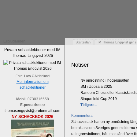
Erbjudanden
Startsidan
IM Thomas Engqvist ger s
Privata schacklektioner med IM
Thomas Engqvist 2026
Notiser
Foto: Lars OA Hedlund
Ny omröstning i högerspalten
Mer information om
SM i Uppsala 2025
schacklektioner
Random Chess eller klassiskt sc
Sinquefield Cup 2019
Mobil:
0730316558
E-postadress:
Tidigare...
thomasengqvist@protonmail.com
Kommentera
NY SCHACKBOK 2026
Schacksnack har en ny omröstning längst
betraktas som Sveriges genom tiderna st
ratingprestationer, hårt motstånd över t