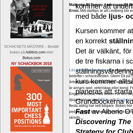
kommer att underlä
Malmstig-IM Tommy Andersson, IM B
Ernst.
Mitt stalltips är att Lindberg blir 
med både
ljus- oc
Kursen kommer att
en korrekt
ställn
SCHACKETS MÄSTARE – Beställ
Det är välkänt, fö
boken på
Adlibris.com
eller
Bokus.com
de tre fiskarna i 
NY SCHACKBOK 2018
ställningsvärderi
Läs de 8 kommentarerna
En svensk sch
bedrifter i schackvärlden. Glenn Ek på S
kurs kommer alltså
årtiondena alltmer betraktats som en sp
är annars spel, vetenskap eller konst.
planeras att start
Engqvist arbetat med boken i ur och skur
Grundböckerna kom
djupintervjuer med
Okpu
och
Engqvist
s
flesta aldrig har sett tidigare. Boken bör
Fast
av Alberic O
pedagogiska kommentarer och de som vil
skrivits....
Discovering The
Strategy for Clu