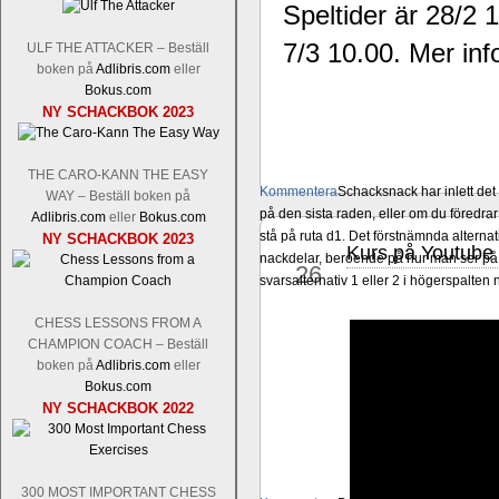
Speltider är 28/2 
7/3 10.00. Mer inf
ULF THE ATTACKER – Beställ
boken på
Adlibris.com
eller
Bokus.com
NY SCHACKBOK 2023
THE CARO-KANN THE EASY
Kommentera
Schacksnack har inlett de
WAY – Beställ boken på
på den sista raden, eller om du föredra
Adlibris.com
eller
Bokus.com
stå på ruta d1. Det förstnämnda alternati
NY SCHACKBOK 2023
Kurs på Youtube 
feb
nackdelar, beroende på hur man ser på
26
svarsalternativ 1 eller 2 i högerspalten
CHESS LESSONS FROM A
CHAMPION COACH – Beställ
boken på
Adlibris.com
eller
Bokus.com
NY SCHACKBOK 2022
300 MOST IMPORTANT CHESS