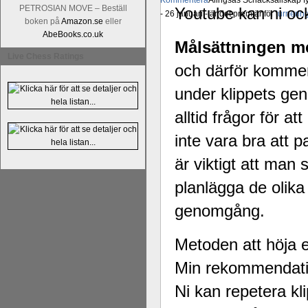
Kommentera
Alingsås Schacksällskap fyl
PETROSIAN MOVE – Beställ
Youtube kan ni oc
- 26 januari - är det premiär för
turneri
boken på
Amazon.se
eller
AbeBooks.co.uk
Målsättningen me
Live Chess Ratings
och därför kommer
under klippets gen
alltid frågor för att
inte vara bra att p
är viktigt att man 
planlägga de olika
genomgång.
Metoden att höja er
Min rekommendation
Ni kan repetera kl