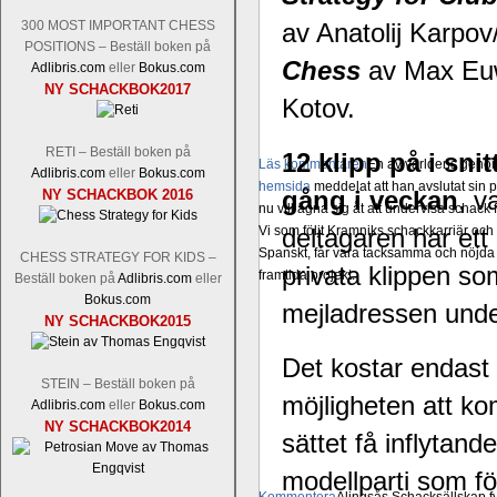
av Anatolij Karpov
300 MOST IMPORTANT CHESS
POSITIONS – Beställ boken på
Chess
av Max Eu
Adlibris.com
eller
Bokus.com
NY SCHACKBOK2017
Kotov.
RETI – Beställ boken på
12 klipp på i sni
Läs kommentaren
En av världens genom 
Adlibris.com
eller
Bokus.com
hemsida
meddelat att han avslutat sin 
gång i veckan
, v
NY SCHACKBOK 2016
nu vill ägna sig åt att undervisa schac
Vi som följt Kramniks schackkarriär oc
deltagaren har ett 
Spanskt, får vara tacksamma och nöjda ö
CHESS STRATEGY FOR KIDS –
privata klippen som
framtida projekt.
Beställ boken på
Adlibris.com
eller
Bokus.com
mejladressen unde
NY SCHACKBOK2015
Det kostar endast
STEIN – Beställ boken på
möjligheten att ko
Adlibris.com
eller
Bokus.com
NY SCHACKBOK2014
sättet få inflytan
modellparti som fö