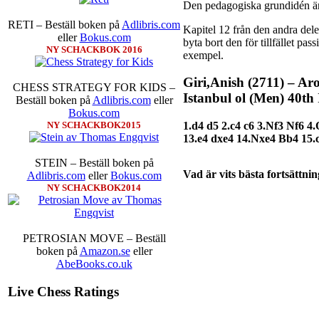
Den pedagogiska grundidén är a
Idag börjar Sverigemästar
RETI – Beställ boken på
Adlibris.com
Kapitel 12 från den andra del
Lottningen i första ronden:
eller
Bokus.com
byta bort den för tillfället pa
Smith, IM Linus Johans
NY SCHACKBOK 2016
exempel.
Erik Blomqvist-IM Michae
segern. En farlig uppsticka
Giri,Anish (2711) – Ar
sådant jämnt SM och dett
CHESS STRATEGY FOR KIDS –
Istanbul ol (Men) 40th 
kämpar om Sverigemästartit
Beställ boken på
Adlibris.com
eller
på sin super-GM-status, och 
Bokus.com
FM Harald Lögdahl-IM 
1.d4 d5 2.c4 c6 3.Nf3 Nf6 
NY SCHACKBOK2015
Lindberg-Anders Wengh
13.e4 dxe4 14.Nxe4 Bb4 15.
Ernst.
Mitt stalltips är att L
STEIN – Beställ boken på
Vad är vits bästa fortsättni
Adlibris.com
eller
Bokus.com
NY SCHACKBOK2014
PETROSIAN MOVE – Beställ
boken på
Amazon.se
eller
AbeBooks.co.uk
En svensk schackbok -
Sch
äntligen skrivits om Ulf A
Live Chess Ratings
Västerås visade ett genuint
alltmer betraktats som en sp