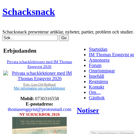
Schacksnack
Schacksnack presenterar artiklar, nyheter, partier, problem och studi
Startsidan
Erbjudanden
IM Thomas Engqvist ge
Annonsera
Privata schacklektioner med IM Thomas
Forum
Engqvist 2026
Omröstningar
Innehåll
Registrera
Foto: Lars OA Hedlund
Kontakt
Mer information om schacklektioner
Om…
Gästbok
Mobil:
0730316558
E-postadress:
Notiser
thomasengqvist@protonmail.com
NY SCHACKBOK 2026
Ny omröstning i högersp