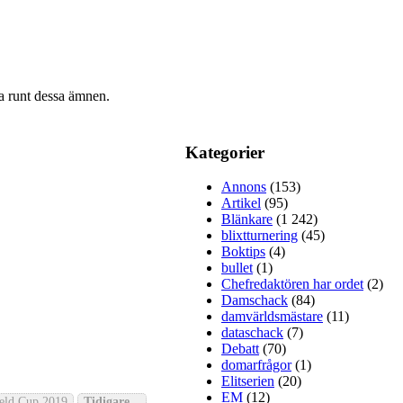
ra runt dessa ämnen.
Kategorier
Annons
(153)
Artikel
(95)
Blänkare
(1 242)
blixtturnering
(45)
Boktips
(4)
bullet
(1)
Chefredaktören har ordet
(2)
Damschack
(84)
damvärldsmästare
(11)
dataschack
(7)
Debatt
(70)
domarfrågor
(1)
Elitserien
(20)
EM
(12)
ield Cup 2019
Tidigare...