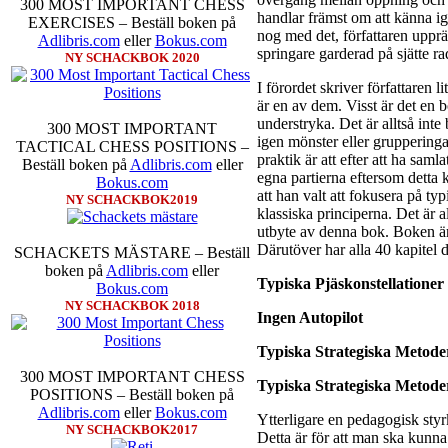
300 MOST IMPORTANT CHESS
handlar främst om att känna ig
EXERCISES – Beställ boken på
nog med det, författaren upprä
Adlibris.com
eller
Bokus.com
springare garderad på sjätte r
NY SCHACKBOK 2020
I förordet skriver författaren
är en av dem. Visst är det en 
Den sjunde upplagan av Sinqu
understryka. Det är alltså int
300 MOST IMPORTANT
som för övrigt är den starkas
igen mönster eller grupperingar
TACTICAL CHESS POSITIONS –
möten:
Ding Liren-Wesle
praktik är att efter att ha saml
Beställ boken på
Adlibris.com
eller
Giri, Ian Nepomniachtc
egna partierna eftersom detta 
Bokus.com
Karjakin-Shakhrijar Mam
att han valt att fokusera på t
NY SCHACKBOK2019
inte ha tagit de snabbare pa
klassiska principerna. Det är a
göra denna gång om han in
utbyte av denna bok. Boken är
skriverier i norsk massmedia
Därutöver har alla 40 kapitel de
SCHACKETS MÄSTARE – Beställ
schack. Enligt Carlsen är d
boken på
Adlibris.com
eller
saknar dock tyvärr dragseri
Typiska Pjäskonstellationer
Bokus.com
tävlingsledare
NY SCHACKBOK 2018
Ingen Autopilot
Typiska Strategiska Metode
300 MOST IMPORTANT CHESS
Typiska Strategiska Metode
POSITIONS – Beställ boken på
Adlibris.com
eller
Bokus.com
Ytterligare en pedagogisk styr
NY SCHACKBOK2017
Detta är för att man ska kunn