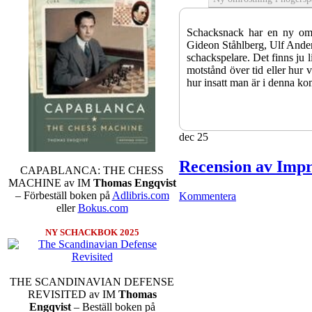
Schacksnack har en ny omr
Gideon Ståhlberg, Ulf Anders
schackspelare. Det finns ju l
motstånd över tid eller hur 
hur insatt man är i denna ko
dec
25
Recension av Impr
CAPABLANCA: THE CHESS
MACHINE av IM
Thomas Engqvist
– Förbeställ boken på
Adlibris.com
Kommentera
eller
Bokus.com
NY SCHACKBOK 2025
Sverigemästarklassen och övr
kämpar om Sverigemästartite
Min Seo, GM Erik Blomqvis
Hampus Sörensen GM Jonny H
THE SCANDINAVIAN DEFENSE
vem helst kan ta hem segern
REVISITED av IM
Thomas
SM-sammanhang brukar gedige
Engqvist
– Beställ boken på