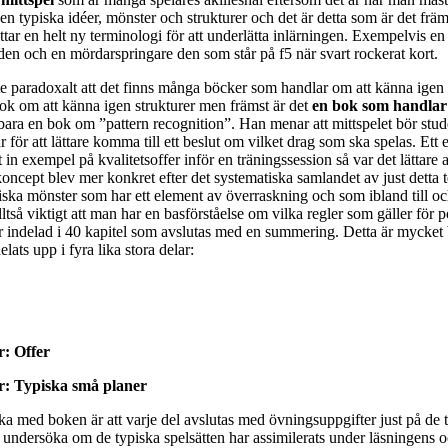
en typiska idéer, mönster och strukturer och det är detta som är det frä
ttar en helt ny terminologi för att underlätta inlärningen. Exempelvis en
aden och en mördarspringare den som står på f5 när svart rockerat kort.
 lite paradoxalt att det finns många böcker som handlar om att känna ige
bok om att känna igen strukturer men främst är det
en bok som handlar
efield Cup börjar idag och nyheten för året är att tävlingen,
Ko
e bara en bok om ”pattern recognition”. Han menar att mittspelet bör stud
te i U.S.A, spelas med 12 deltagare istället för 10. I första ronden har
 för att lättare komma till ett beslut om vilket drag som ska spelas. Ett
y So, Levon Aronian-Maxime Vachier-Lagrave, Magnus Carlse
at in exempel på kvalitetsoffer inför en träningssession så var det lättare at
hi-Wiswanathan Anand, Hikaru Nakamura-Fabiano Caruana
oc
koncept blev mer konkret efter det systematiska samlandet av just detta
edjarov.
Carlsen är givetvis stor favorit och vill förstås revanschera sig 
ypiska mönster som har ett element av överraskning och som ibland till 
rtierna, som spelades för några dagar sedan, på blodigt allvar. Det lär
lltså viktigt att man har en basförståelse om vilka regler som gäller för p
te ska förlora sitt anséende som världsmästare och undvika föröd
 indelad i 40 kapitel som avslutas med en summering. Detta är mycket b
 som inte riktigt förstår skillnaderna på blixtschack, snabbschack och 
lats upp i fyra lika stora delar:
et nämligen den sistnämnda spelformen som är den seriösaste. Sinquef
e vilket skulle ha lyft den spelformen ett steg i rätt riktning. Chri
r: Offer
r: Typiska små planer
ka med boken är att varje del avslutas med övningsuppgifter just på de 
a undersöka om de typiska spelsätten har assimilerats under läsningens