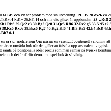
.f4 Bf5 och vit har problem med sin utveckling.
19…f5 20.dxc6 e4 2
.Rxc4 Rd1+ 26.Bf1 f4 och alla vits pjäser är uppbundna.
23…Rc8 2
.Kh1 Rb6 29.Qc2 e3 30.Bg2 Qe8 31.Qc5 Rff6 32.Rc2 g5 33.Nd5 e2
 38.Rc6 Rxc6 39.Bxc6 Kg7 40.Kg2 Kf6 41.Bf3 Ke5 42.h4 Bc8 43.h
.Bb7 0-1
en så stor spelare som Giri missar en väsentlig positionell vändning att
Det är en utmärkt bok när det gäller att fräscha upp arsenalen av typisk
tt samla på positionella idéer precis som man samlar på typiska kombin
elet och det är därför denna mittspelsbok är så viktig.