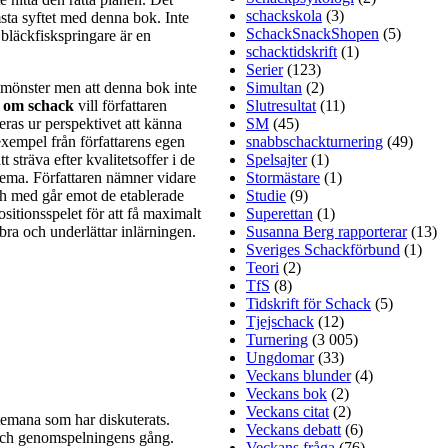
schackskola
(3)
msta syftet med denna bok. Inte
SchackSnackShopen
(5)
 bläckfiskspringare är en
schacktidskrift
(1)
Serier
(123)
n mönster men att denna bok inte
Simultan
(2)
 om schack
vill författaren
Slutresultat
(11)
mmentera
eras ur perspektivet att känna
SM
(45)
 vi dessa
 exempel från författarens egen
snabbschackturnering
(49)
n-Anish
t sträva efter kvalitetsoffer i de
Spelsajter
(1)
h
Sergej
 tema. Författaren nämner vidare
Stormästare
(1)
efter att
och med går emot de etablerade
Studie
(9)
 han dock
ositionsspelet för att få maximalt
Superettan
(1)
mjukande
ra och underlättar inlärningen.
Susanna Berg rapporterar
(13)
klassiskt
Sveriges Schackförbund
(1)
ield Cup
Teori
(2)
s Bird är
TfS
(8)
Tidskrift för Schack
(5)
Tjejschack
(12)
Turnering
(3 005)
Ungdomar
(33)
Veckans blunder
(4)
Veckans bok
(2)
Veckans citat
(2)
temana som har diskuterats.
Veckans debatt
(6)
 och genomspelningens gång.
Veckans fråga
(76)