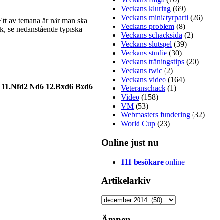
Veckans kluring
(69)
entarerna
Veckans miniatyrparti
(26)
 Ett av temana är när man ska
GM Axel
Veckans problem
(8)
ark, se nedanstående typiska
git, GM
Veckans schacksida
(2)
n ta hem
Veckans slutspel
(39)
hade ett
Veckans studie
(30)
 med och
Veckans träningstips
(20)
ed tanke
Veckans twic
(2)
tar-Elit:
Veckans video
(164)
M Bengt
e4 11.Nfd2 Nd6 12.Bxd6 Bxd6
Veteranschack
(1)
 Thomas
Video
(158)
VM
(53)
Webmasters fundering
(32)
World Cup
(23)
Online just nu
111 besökare
online
Artikelarkiv
entarerna
Artikelarkiv
rlaget i
tiondena
t facket.
Ämnen