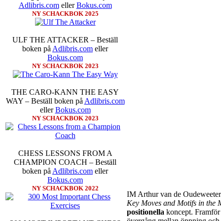
Michael Wiedenkeller, IM 
Adlibris.com
eller
Bokus.com
IM Bengt Lindberg, FM Jo
NY SCHACKBOK 2025
Ljung. Mitt stalltips är att
Sverigemästarklassen.
ULF THE ATTACKER – Beställ
boken på
Adlibris.com
eller
Bokus.com
NY SCHACKBOK 2023
THE CARO-KANN THE EASY
WAY – Beställ boken på
Adlibris.com
eller
Bokus.com
NY SCHACKBOK 2023
Schacksnack har inlett det
föredrar Fischer Random, dä
CHESS LESSONS FROM A
som det har spelats sedan 15
CHAMPION COACH – Beställ
förstnämnda alternativet 
boken på
Adlibris.com
eller
alternativet har för- eller
Bokus.com
förstå en mängd spelöppning
NY SCHACKBOK 2022
nedan.
IM Arthur van de Oudeweeteri
Key Moves and Motifs in the
positionella
koncept. Framför 
övergång mellan öppning oc