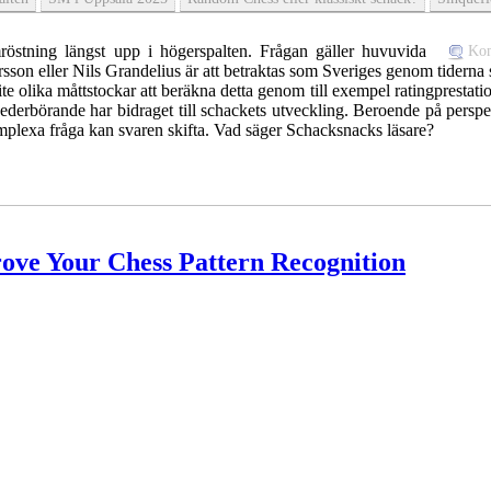
östning längst upp i högerspalten. Frågan gäller huvuvida
Ko
son eller Nils Grandelius är att betraktas som Sveriges genom tiderna 
ite olika måttstockar att beräkna detta genom till exempel ratingprestatio
vederbörande har bidraget till schackets utveckling. Beroende på persp
mplexa fråga kan svaren skifta. Vad säger Schacksnacks läsare?
ove Your Chess Pattern Recognition
iga grupper arrangeras i Uppsala 27 juni - 6 juli. Tio spelare
Ko
ln och dessa är i ratingordning: GM Platon Galperin, IM Isak Storme,
t, IM Martin Lokander, GM Tiger Hillarp Persson., IM Milton Pan
ector och IM Axel Falkevall. SM-gruppen är i år stark och öppen s
 men det skulle inte vara osannolikt om GM Jonny Hector avgår med s
n erfarenhet väga mycket tyngre än tillfälliga ratingtoppar. Mästar-