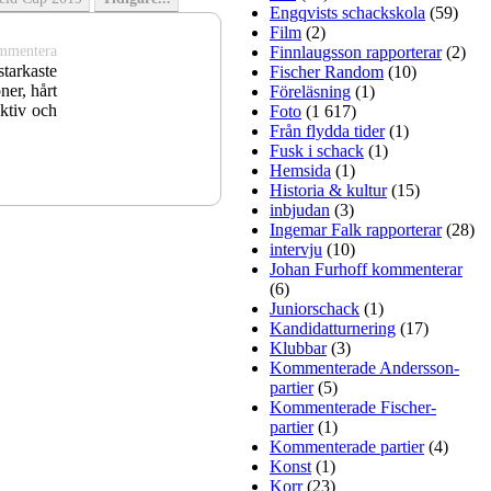
Engqvists schackskola
(59)
Film
(2)
mmentera
Finnlaugsson rapporterar
(2)
starkaste
Fischer Random
(10)
ner, hårt
Föreläsning
(1)
ektiv och
Foto
(1 617)
Från flydda tider
(1)
Fusk i schack
(1)
Hemsida
(1)
Historia & kultur
(15)
inbjudan
(3)
Ingemar Falk rapporterar
(28)
intervju
(10)
Johan Furhoff kommenterar
(6)
Juniorschack
(1)
Kandidatturnering
(17)
Klubbar
(3)
Kommenterade Andersson-
mmentera
partier
(5)
 IM Jung
Kommenterade Fischer-
tzar, IM
partier
(1)
å nästan
Kommenterade partier
(4)
egern. I
Konst
(1)
Elit: IM
Korr
(23)