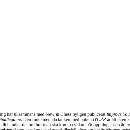
Ludvig Carlsson, IM William Olsson, FM Eric Thörn, IM Tommy An
ar Östlund, FM Alexander Ström-Engdahl, Andreas Landgren och
 FM Joar Östlund som är en starkt utvecklande spelare kommer att avan
 nya året med en ny omröstning. Frågan gäller huruvida du
Ko
r pjäserna slumpas på den sista raden, eller om du föredrar europeisk
00-talet och där det på förhand är bestämt att vit dam ska stå på rut
har fördelen att kreativiteten ökar i spelöppningsfasen, medan de
 nackdelar, beroende på hur man ser på det, i och med att man måste k
ar och varianter. Rösta en gång på svarsalternativ 1 eller 2 i höge
ng har tillsammans med New in Chess nyligen publicerat
Improve You
 Middlegame
. Den fundamentala tanken med boken
IYCPR
är att få en 
allt handlar det om hur man ska komma vidare när öppningsfasen är avs
h
mittspel
som är många spelares akilleshäl eftersom det är här man måste