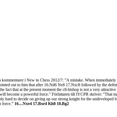
r annars spel, vetenskap eller konst. Frilansjournalisten och schack
s med språkläraren och IM Thomas Engqvist arbetat med boken i ur 
eriet och planeras att säljas under SM i Eskilstuna 5 juli. På Schack
ch
Engqvist
som var för sig ansvarat för biografi- respektive partidel. 
er som de flesta aldrig har sett tidigare. Boken bör alltså tilltala tre ka
e som vill se Uffes angreppspartier med moderna, pedagogiska komment
rafierna. Den boken som saknats i den svenska schacklitteraturen ha
na kommentarer i New in Chess 2012/7: ”A mistake. When immediately 
erna starkaste spelare, Ex-världsmästaren Vladimir
Läs kom
ointed out to him that after 16.Nd6 Ne8 17.Nxc8 followed by the defe
 Steel-turneringens
hemsida
meddelat att han avslutat sin professionella
he fact that at the present moment the c8-bishop is not a very attractive
 han uppnått allt som kan uppnås som schackspelare och nu vill ägna s
 will become a powerful force.” Författaren till IYCPR skriver: ”That m
. Han nämner att det han varit med om som schackspelare varit ovä
bly hard to decide on giving up our strong knight for the undeveloped 
som följt Kramniks schackkarriär och upplevt milstolpen i schackhisto
n force.”
16…Nxe4 17.Bxe4 Kh8 18.Bg2
000, med remivapnet Berlinvarianten i Spanskt, får vara tacksamma o
roducerat ända fram tills nu och önska honom lycka till och all välgång