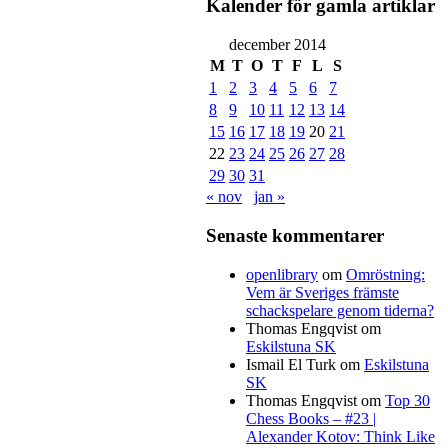
Kalender för gamla artiklar
december 2014
M
T
O
T
F
L
S
1
2
3
4
5
6
7
8
9
10
11
12
13
14
15
16
17
18
19
20
21
22
23
24
25
26
27
28
29
30
31
mmentera
emsidan.
« nov
jan »
Senaste kommentarer
openlibrary
om
Omröstning:
Vem är Sveriges främste
schackspelare genom tiderna?
Thomas Engqvist
om
Eskilstuna SK
Ismail El Turk
om
Eskilstuna
SK
Thomas Engqvist
om
Top 30
Chess Books – #23 |
Alexander Kotov: Think Like