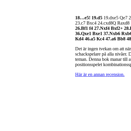
18…e5! 19.d5
19.dxe5 Qe7 20
23.c7 Bxc4 24.cxd8Q Raxd8 25
26.Bf1 f4 27.Nxf4 Bxf2+ 28
36.Qxe1 Bxe1 37.Nxb6 Rxb6
Kd4 46.a5 Kc4 47.a6 Bb8 48
Det är ingen tvekan om att när 
schackspelare på alla nivåer. 
teman. Denna bok manar till a
positionsspelet kombinationssp
Här är en annan recension.