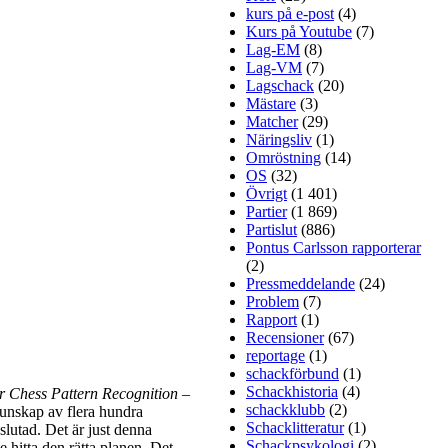
dersson,
kurs på e-post
(4)
 Harald
Kurs på Youtube
(7)
cera till
Lag-EM
(8)
Lag-VM
(7)
Lagschack
(20)
Mästare
(3)
Matcher
(29)
Näringsliv
(1)
Omröstning
(14)
OS
(32)
Övrigt
(1 401)
Partier
(1 869)
Partislut
(886)
Pontus Carlsson rapporterar
(2)
mmentera
Pressmeddelande
(24)
t schack
Problem
(7)
a d1. Det
Rapport
(1)
t senare
Recensioner
(67)
unna och
reportage
(1)
rspalten
schackförbund
(1)
Schackhistoria
(4)
r Chess Pattern Recognition –
schackklubb
(2)
kunskap av flera hundra
Schacklitteratur
(1)
lutad. Det är just denna
Schackpsykologi
(2)
 hitta den rätta planen. Det