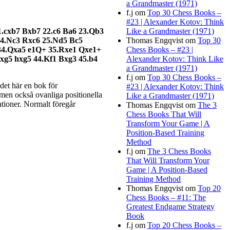
a Grandmaster (1971)
f.j
om
Top 30 Chess Books –
#23 | Alexander Kotov: Think
Like a Grandmaster (1971)
1.cxb7 Bxb7 22.c6 Ba6 23.Qb3
Thomas Engqvist
om
Top 30
4.Nc3 Rxc6 25.Nd5 Bc5
Chess Books – #23 |
 34.Qxa5 e1Q+ 35.Rxe1 Qxe1+
Alexander Kotov: Think Like
xg5 hxg5 44.Kf1 Bxg3 45.b4
a Grandmaster (1971)
f.j
om
Top 30 Chess Books –
 det här en bok för
#23 | Alexander Kotov: Think
a men också ovanliga positionella
Like a Grandmaster (1971)
ationer. Normalt föregår
Thomas Engqvist
om
The 3
Chess Books That Will
Transform Your Game | A
Position-Based Training
Method
f.j
om
The 3 Chess Books
That Will Transform Your
Game | A Position-Based
Training Method
Thomas Engqvist
om
Top 20
Chess Books – #11: The
Greatest Endgame Strategy
Book
f.j
om
Top 20 Chess Books –