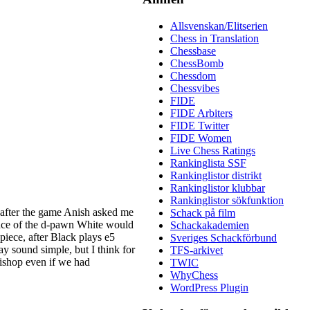
älskaren
och skur
Allsvenskan/Elitserien
.se finns
Chess in Translation
Det finns
Chessbase
tegorier,
ChessBomb
arer och
Chessdom
r alltså
Chessvibes
FIDE
FIDE Arbiters
FIDE Twitter
FIDE Women
Live Chess Ratings
Rankinglista SSF
Rankinglistor distrikt
Rankinglistor klubbar
Rankinglistor sökfunktion
after the game Anish asked me
Schack på film
mentaren
nce of the d-pawn White would
Schackakademien
 karriär.
 piece, after Black plays e5
Sveriges Schackförbund
ig åt att
ay sound simple, but I think for
TFS-arkivet
rderliga
bishop even if we had
TWIC
rien när
WhyChess
ch nöjda
WordPress Plugin
 med sina