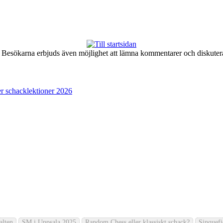
er. Besökarna erbjuds även möjlighet att lämna kommentarer och diskute
r schacklektioner 2026
alten
SM i Uppsala 2025
Random Chess eller klassiskt schack?
Sinquef