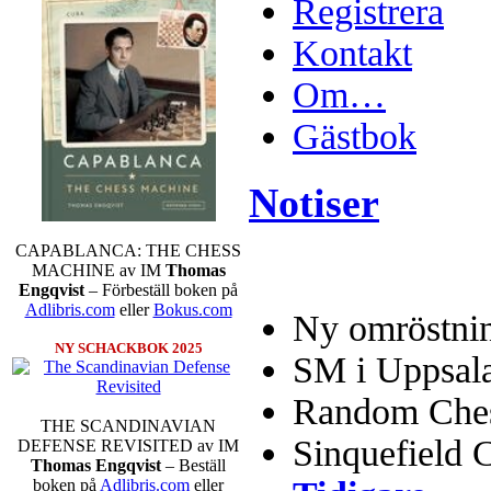
Registrera
Kontakt
Om…
Gästbok
Notiser
CAPABLANCA: THE CHESS
MACHINE av IM
Thomas
Engqvist
– Förbeställ boken på
Adlibris.com
eller
Bokus.com
Ny omröstnin
NY SCHACKBOK 2025
SM i Uppsal
Random Chess
THE SCANDINAVIAN
Sinquefield 
DEFENSE REVISITED av IM
Thomas Engqvist
– Beställ
boken på
Adlibris.com
eller