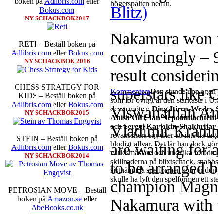
boken på
Adlibris.com
eller
högerspalten nedan.
Blitz)
Bokus.com
NY SCHACKBOK2017
Nakamura won t
RETI – Beställ boken på
convincingly – 
Adlibris.com
eller
Bokus.com
NY SCHACKBOK 2016
result consideri
CHESS STRATEGY FOR
superstars lik
Kommentera
Den sjunde upplagan a
KIDS – Beställ boken på
som för övrigt är den starkaste i U.
Adlibris.com
eller
Bokus.com
Viswanathan A
dessa möten:
Ding Liren-Wesley 
NY SCHACKBOK2015
Anish Giri, Ian Nepomniachtc
Vladimir Kramn
och
Sergej Karjakin-Shakhrija
revanschera sig efter att inte ha ta
STEIN – Beställ boken på
blodigt allvar. Det lär han dock gö
are waiting for
Adlibris.com
eller
Bokus.com
världsmästare och undvika förödmju
NY SCHACKBOK2014
skillnaderna på blixtschack, snabb
to be arranged 
sistnämnda spelformen som är den s
skulle ha lyft den spelformen ett ste
champion Magnu
PETROSIAN MOVE – Beställ
boken på
Amazon.se
eller
Nakamura with th
AbeBooks.co.uk