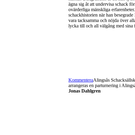
ägna sig åt att undervisa schack f
ovärderliga mänskliga erfarenheter
schackhistorien när han besegrade 
vara tacksamma och nöjda över alla
lycka till och all välgång med sina 
Kommentera
Alingsås Schacksällska
arrangeras en parturnering i Alingså
Jonas Dahlgren