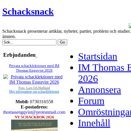
Schacksnack
Schacksnack presenterar artiklar, nyheter, partier, problem och studi
ämnen.
Startsidan
Erbjudanden
IM Thomas En
Privata schacklektioner med IM
Thomas Engqvist 2026
2026
Annonsera
Foto: Lars OA Hedlund
Mer information om schacklektioner
Forum
Mobil:
0730316558
E-postadress:
Omröstninga
thomasengqvist@protonmail.com
NY SCHACKBOK 2026
Innehåll