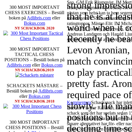
strong impressi
Seo, GM Erik Blomqvist, IM Marti
300 MOST IMPORTANT
Hampus Sörensen GM Jonny Hector 
CHESS EXERCISES – Beställ
nästan vem helst kan ta hem seger
that he is at lea
boken på
Adlibris.com
eller
med segern. I SM-sammanhang bruka
Bokus.com
ratingtoppar. Mästar-Elit: IM Mic
world when it co
NY SCHACKBOK 2020
Thörn, IM Tommy Andersson, IM B
Andreas Landgren och Harald Ljung.
Recently he bea
spelare kommer att avancera till S
Levon Aronian, 
300 MOST IMPORTANT
TACTICAL CHESS
match convincin
POSITIONS – Beställ boken på
Adlibris.com
eller
Bokus.com
to play practica
NY SCHACKBOK2019
pretty fast. Aro
SCHACKETS MÄSTARE –
Beställ boken på
Adlibris.com
required pace o
eller
Bokus.com
NY SCHACKBOK 2018
Kommentera
Schacksnack har inlet
slowly. He mana
föredrar Fischer Random, där pjäse
schack som det har spelats sedan 15
positions but in
d1. Det förstnämnda alternativet ha
300 MOST IMPORTANT
senare alternativet har för- eller 
deciding time sc
CHESS POSITIONS – Beställ
kunna och förstå en mängd spelöppni