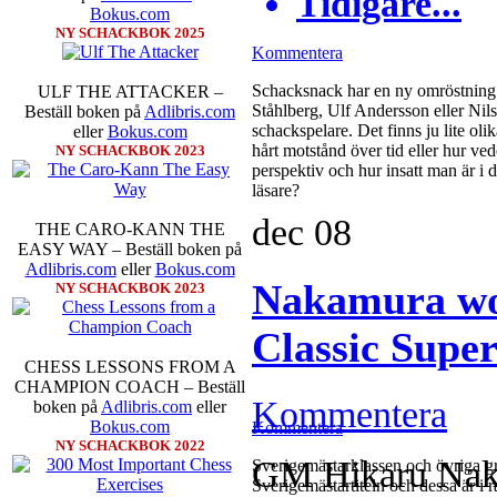
Tidigare...
Bokus.com
NY SCHACKBOK 2025
Kommentera
Schacksnack har en ny omröstning 
ULF THE ATTACKER –
Ståhlberg, Ulf Andersson eller Nils
Beställ boken på
Adlibris.com
schackspelare. Det finns ju lite oli
eller
Bokus.com
hårt motstånd över tid eller hur ve
NY SCHACKBOK 2023
perspektiv och hur insatt man är i
läsare?
dec
08
THE CARO-KANN THE
EASY WAY – Beställ boken på
Adlibris.com
eller
Bokus.com
Nakamura wo
NY SCHACKBOK 2023
Classic Supe
CHESS LESSONS FROM A
CHAMPION COACH – Beställ
Kommentera
boken på
Adlibris.com
eller
Bokus.com
Kommentera
NY SCHACKBOK 2022
GM Hikaru Naka
Sverigemästarklassen och övriga gr
Sverigemästartiteln och dessa är 