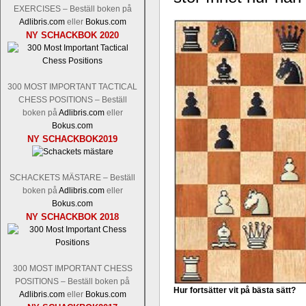
Nakamura-Fabiano Caruana
och
S
EXERCISES – Beställ boken på
revanschera sig efter att inte ha tag
Adlibris.com
eller
Bokus.com
han dock göra denna gång om han int
NY SCHACKBOK 2020
norsk massmedia som inte riktigt förs
nämligen den sistnämnda spelformen so
den spelformen ett steg i rätt riktning.
300 MOST IMPORTANT TACTICAL
CHESS POSITIONS – Beställ
boken på
Adlibris.com
eller
Bokus.com
NY SCHACKBOK2019
SCHACKETS MÄSTARE – Beställ
boken på
Adlibris.com
eller
Bokus.com
Idag börjar Sverigemästarklassen si
NY SCHACKBOK 2018
ronden:
GM Jonny Hector- GM Pon
Hillarp Persson, GM Pia Cramling-I
och öppen så vem helst kan ta hem 
längesedan vi hade ett sådant jämnt
300 MOST IMPORTANT CHESS
kämpar om Sverigemästartiteln. Den 
POSITIONS – Beställ boken på
status, och Tikkanen är säkert mätt på 
Hur fortsätter vit på bästa sätt?
Adlibris.com
eller
Bokus.com
FM Erik Malmstig-IM Tommy Ander