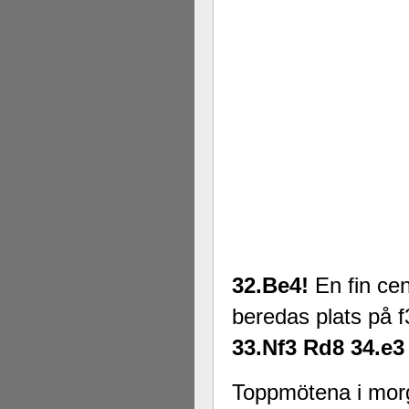
32.Be4!
En fin cen
beredas plats på f
33.Nf3 Rd8 34.e3 
Toppmötena i morg