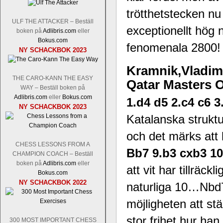
trötthetstecken nu 
ULF THE ATTACKER – Beställ
exceptionellt hög 
boken på
Adlibris.com
eller
Bokus.com
Schacksnack har inlett det nya året
fenomenala 2800!
NY SCHACKBOK 2023
Random, där pjäserna slumpas på den
talet och där det på förhand är bestämt
Kramnik,Vladimi
ökar i spelöppningsfasen, medan det 
THE CARO-KANN THE EASY
Qatar Masters O
att man måste kunna och förstå en
WAY – Beställ boken på
högerspalten nedan.
Adlibris.com
eller
Bokus.com
1.d4 d5 2.c4 c6 3
NY SCHACKBOK 2023
Katalanska struktu
och det märks att h
CHESS LESSONS FROM A
Bb7 9.b3 cxb3 1
CHAMPION COACH – Beställ
boken på
Adlibris.com
eller
att vit har tillräc
Bokus.com
NY SCHACKBOK 2022
naturliga 10…Nbd7
Den sjunde upplagan av Sinquefield Cu
möjligheten att st
den starkaste i U.S.A, spelas med 12
Levon Aronian-Maxime Vachier-Lag
stor frihet hur han
300 MOST IMPORTANT CHESS