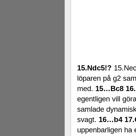
Alingsås Schacksällskap fyller 100
parturnering i Alingsås 4-5 maj. Idag -
15.Ndc5!?
15.Nec5
löparen på g2 samt
med.
15…Bc8 16
egentligen vill gö
samlade dynamiska
svagt.
16…b4 17.
uppenbarligen ha e