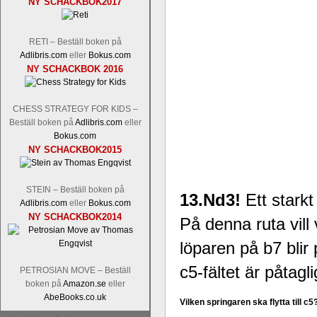
NY SCHACKBOK2017
Tom Rydström-GM Thomas Ernst.
Mi
RETI – Beställ boken på
Adlibris.com
eller
Bokus.com
NY SCHACKBOK 2016
CHESS STRATEGY FOR KIDS –
Beställ boken på
Adlibris.com
eller
Bokus.com
NY SCHACKBOK2015
En svensk schackbok -
Schackets mä
om Ulf Anderssons makalösa bedrifter 
en förfrågan av författarna. Scha
STEIN – Beställ boken på
betänketiden så schack bör klassifice
13.Nd3!
Ett stark
Adlibris.com
eller
Bokus.com
Frilansjournalisten och schackälska
NY SCHACKBOK2014
På denna ruta vill 
boken i ur och skur och den har sänts
djupintervjuer med
Okpu
och
Engqvis
löparen på b7 blir
fotografier som de flesta aldrig har set
Uffes angreppspartier med moderna
c5-fältet är påtagl
PETROSIAN MOVE – Beställ
saknats i den svenska schacklitteraturen
boken på
Amazon.se
eller
AbeBooks.co.uk
Vilken springaren ska flytta till c5