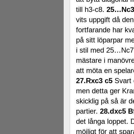
till h3-c8.
25…Nc
vits uppgift då de
fortfarande har kva
på sitt löparpar me
i stil med 25…Nc7
mästare i manövrer
att möta en spela
27.Rxc3 c5
Svart ö
men detta ger Kra
skicklig på så är d
partier.
28.dxc5 B
det långa loppet. D
möjligt för att spa