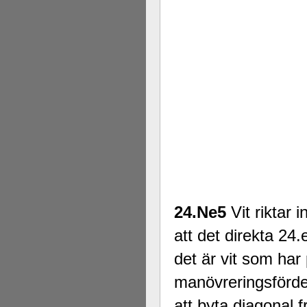
24.Ne5
Vit riktar
att det direkta 2
det är vit som har
manövreringsfördel
att byta diagonal f