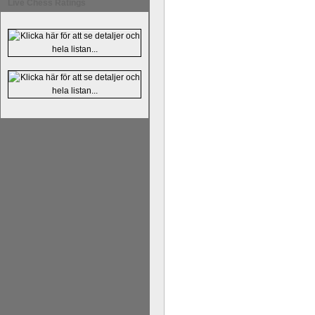
Live Chess Ratings
En av världens genom tiderna starka
Tata Steel-turneringens
hemsida
med
uppnått allt som kan uppnås som scha
varit med om som schackspelare varit
milstolpen i schackhistorien när h
tacksamma och nöjda över alla de par
sina framtida projekt.