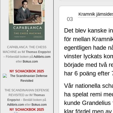
Kramnik jämside
dec
03
Det blev kanske i
för mellan Kramnik
Sverigemästarklassen och övriga gru
Sverigemästartiteln och dessa är i ra
egentligen hade 
CAPABLANCA: THE CHESS
Martin Lokander, GM Tiger Hillarp Pe
MACHINE av IM
Thomas Engqvist
vinster lyckats ko
SM-gruppen är i år stark och öppen s
– Förbeställ boken på
Adlibris.com
Hector avgår med segern. I SM-samman
eller
Bokus.com
började med två r
Elit: IM Michael Wiedenkeller, IM
NY SCHACKBOK 2025
Lindberg, FM Joar Östlund, FM Alexa
har 6 poäng efter 
Östlund som är en starkt utvecklande
Vår nationella sch
THE SCANDINAVIAN DEFENSE
ha spelat remi med
REVISITED av IM
Thomas
Engqvist
– Beställ boken på
kunde Grandelius 
Adlibris.com
eller
Bokus.com
NY SCHACKBOK 2025
klar fördel men av