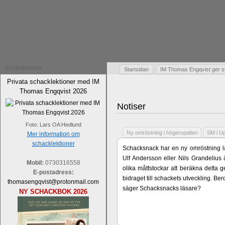
Erbjudanden
Startsidan
IM Thomas Engqvist ger s
Privata schacklektioner med IM
Thomas Engqvist 2026
Notiser
Foto: Lars OA Hedlund
Ny omröstning i högerspalten
SM i U
Mer information om
schacklektioner
Schacksnack har en ny omröstning lä
Ulf Andersson eller Nils Grandelius 
Mobil:
0730316558
olika måttstockar att beräkna detta g
E-postadress:
bidraget till schackets utveckling. B
thomasengqvist@protonmail.com
säger Schacksnacks läsare?
NY SCHACKBOK 2026