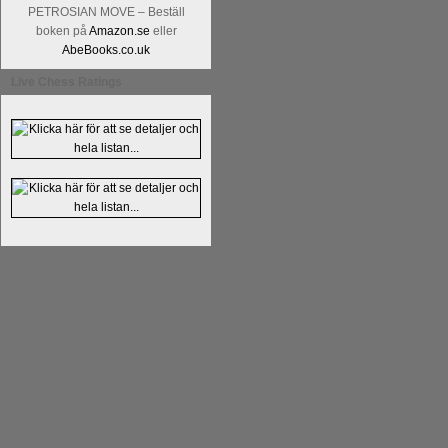
Kommentera
Alingsås Schacksällskap fyl
PETROSIAN MOVE – Beställ
- 26 januari - är det premiär för
turneri
boken på
Amazon.se
eller
AbeBooks.co.uk
Live Chess Ratings