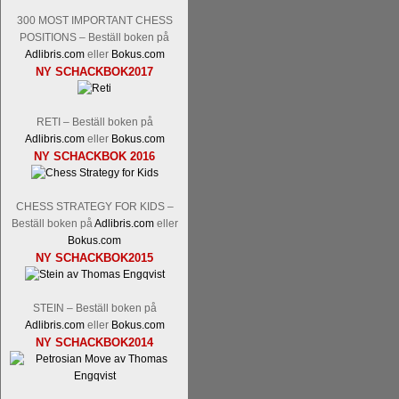
300 MOST IMPORTANT CHESS
POSITIONS – Beställ boken på
Adlibris.com
eller
Bokus.com
NY SCHACKBOK2017
RETI – Beställ boken på
Läs kommentaren
En av världens genom 
Adlibris.com
eller
Bokus.com
hemsida
meddelat att han avslutat sin 
NY SCHACKBOK 2016
nu vill ägna sig åt att undervisa schac
Vi som följt Kramniks schackkarriär oc
Spanskt, får vara tacksamma och nöjda ö
CHESS STRATEGY FOR KIDS –
framtida projekt.
Beställ boken på
Adlibris.com
eller
Bokus.com
NY SCHACKBOK2015
STEIN – Beställ boken på
Adlibris.com
eller
Bokus.com
NY SCHACKBOK2014