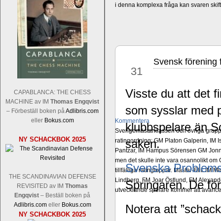
i denna komplexa fråga kan svaren ski
Svensk förening 
dec
31
Visste du att det 
CAPABLANCA: THE CHESS
MACHINE av IM
Thomas Engqvist
som sysslar med p
– Förbeställ boken på
Adlibris.com
eller
Bokus.com
Kommentera
klubbspelare än S
Sverigemästarklassen och övriga grupper
NY SCHACKBOK 2025
ratingordning: GM Platon Galperin, IM I
saken.
Pantzar, IM Hampus Sörensen GM Jonny 
men det skulle inte vara osannolikt o
Svenska Problem
tillfälliga ratingtoppar. Mästar-Elit: 
THE SCANDINAVIAN DEFENSE
Lindberg, FM Joar Östlund, FM Alexande
Springaren. De för
REVISITED av IM
Thomas
utvecklande spelare kommer att avancer
Engqvist
– Beställ boken på
Adlibris.com
eller
Bokus.com
Notera att ”schac
NY SCHACKBOK 2025