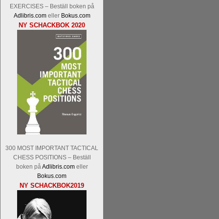
Kommentera
Den sjunde upplagan av Sinq
EXERCISES – Beställ boken på
spelas med 12 deltagare istället för 10.
Adlibris.com
eller
Bokus.com
Magnus Carlsen-Anish Giri, Ian Nep
NY SCHACKBOK 2020
Mamedjarov.
Carlsen är givetvis stor f
dagar sedan, på blodigt allvar. Det lä
förödmjukande skriverier i norsk massme
det nämligen den sistnämnda spelformen 
ett steg i rätt riktning. Chris Bird är tävl
300 MOST IMPORTANT TACTICAL
CHESS POSITIONS – Beställ
boken på
Adlibris.com
eller
Läs de 3 kommentarerna
Idag börjar Sv
Bokus.com
Pontus Carlsson, FM Kaan Kücüksan-G
NY SCHACKBOK2019
Erik Blomqvist-IM Michael Wiedenkell
Kücüksan kan absolut inte räknas bort.
Tikkanen inte är med och kämpar om Sv
GM-status, och Tikkanen är säkert mätt p