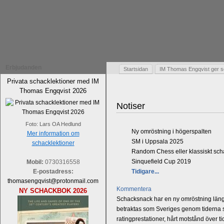
Erbjudanden
Startsidan
IM Thomas Engqvist ger s
Privata schacklektioner med IM
Thomas Engqvist 2026
Notiser
Foto: Lars OA Hedlund
Ny omröstning i högerspalten
Mer information om
SM i Uppsala 2025
schacklektioner
Random Chess eller klassiskt sc
Sinquefield Cup 2019
Mobil:
0730316558
E-postadress:
Tidigare...
thomasengqvist@protonmail.com
Kommentera
NY SCHACKBOK 2026
Schacksnack har en ny omröstning längst
betraktas som Sveriges genom tiderna st
ratingprestationer, hårt motstånd över t