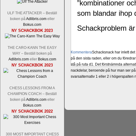
”kombinationer och
som blandar ihop 
ULF THE ATTACKER – Beställ
boken på
Adlibris.com
eller
Bokus.com
Schackproblem är 
NY SCHACKBOK 2023
THE CARO-KANN THE EASY
Kommentera
Schacksnack har inlett de
WAY – Beställ boken på
på den sista raden, eller om du föredra
Adlibris.com
eller
Bokus.com
stå på ruta d1. Det förstnämnda alternati
NY SCHACKBOK 2023
nackdelar, beroende på hur man ser på
svarsalternativ 1 eller 2 i högerspalten
CHESS LESSONS FROM A
CHAMPION COACH – Beställ
boken på
Adlibris.com
eller
Bokus.com
NY SCHACKBOK 2022
300 MOST IMPORTANT CHESS