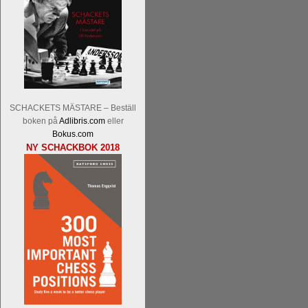
Malmstig-IM Tommy Andersson, IM B
Ernst.
Mitt stalltips är att Lindberg blir 
SCHACKETS MÄSTARE – Beställ
boken på
Adlibris.com
eller
Bokus.com
NY SCHACKBOK 2018
Läs de 8 kommentarerna
En svensk sch
bedrifter i schackvärlden. Glenn Ek på S
årtiondena alltmer betraktats som en sp
är annars spel, vetenskap eller konst.
Engqvist arbetat med boken i ur och skur
djupintervjuer med
Okpu
och
Engqvist
s
flesta aldrig har sett tidigare. Boken bör
pedagogiska kommentarer och de som vil
skrivits....