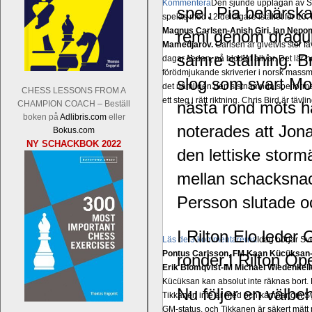
Kommentera
Den sjunde upplagan av Sinq
spel. Pia behärska
spelas med 12 deltagare istället för 10.
Magnus Carlsen-Anish Giri, Ian Nep
remi genom dragupp
Mamedjarov.
Carlsen är givetvis stor f
sämre ställning. B
dagar sedan, på blodigt allvar. Det lä
förödmjukande skriverier i norsk massme
slog som svart Mon
det nämligen den sistnämnda spelformen 
CHESS LESSONS FROM A
ett steg i rätt riktning. Chris Bird är tävl
nästa rond möts h
CHAMPION COACH – Beställ
boken på
Adlibris.com
eller
noterades att Jo
Bokus.com
NY SCHACKBOK 2022
den lettiske stor
mellan schacksna
Persson slutade o
I Rilton Elo lede
Läs de 3 kommentarerna
Idag börjar Sv
Pontus Carlsson, FM Kaan Kücüksan-G
ronder.I Rilton Ope
Erik Blomqvist-IM Michael Wiedenkell
Kücüksan kan absolut inte räknas bort.
Nu följer en välbeh
Tikkanen inte är med och kämpar om Sv
GM-status, och Tikkanen är säkert mätt p