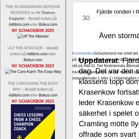
THE SCANDINAVIAN DEFENSE
Fjärde ronden i R
dec
REVISITED av IM
Thomas
30
Engqvist
– Beställ boken på
Adlibris.com
eller
Bokus.com
NY SCHACKBOK 2025
Även stormä
ULF THE ATTACKER – Beställ
Kommentera
Schacksnack har inlett de
boken på
Adlibris.com
eller
Uppdaterat
: Fjär
på den sista raden, eller om du föredra
Bokus.com
NY SCHACKBOK 2023
stå på ruta d1. Det förstnämnda alternati
dag. Det var den s
nackdelar, beroende på hur man ser på
svarsalternativ 1 eller 2 i högerspalten
klassens topp dom
THE CARO-KANN THE EASY
WAY – Beställ boken på
Krasenkow fortsat
Adlibris.com
eller
Bokus.com
leder Krasenkow en
NY SCHACKBOK 2023
säkerhet i spelet 
Cramling mötte Il
offrade som svart 