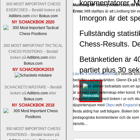
kommentatorer. My
300 MOST IMPORTANT CHESS
Malmstig-IM Tommy Andersson, IM B
EXERCISES – Beställ boken på
Ernst.
Mitt stalltips är att Lindberg blir 
Imorgon är det spel
Adlibris.com
eller
Bokus.com
NY SCHACKBOK 2020
Fullständig statist
Chess-Results. De
300 MOST IMPORTANT TACTICAL
CHESS POSITIONS – Beställ
Betänketiden är 40
boken på
Adlibris.com
eller
Bokus.com
partiet plus 30 sek
NY SCHACKBOK2019
Läs de 8 kommentarerna
En svensk sch
bedrifter i schackvärlden. Glenn Ek på S
årtiondena alltmer betraktats som en sp
SCHACKETS MÄSTARE – Beställ
är annars spel, vetenskap eller konst.
boken på
Adlibris.com
eller
Hemsida
Engqvist arbetat med boken i ur och skur
Bokus.com
djupintervjuer med
Okpu
och
Engqvist
s
NY SCHACKBOK 2018
flesta aldrig har sett tidigare. Boken bör
pedagogiska kommentarer och de som vil
skrivits....
300 MOST IMPORTANT CHESS
POSITIONS – Beställ boken på