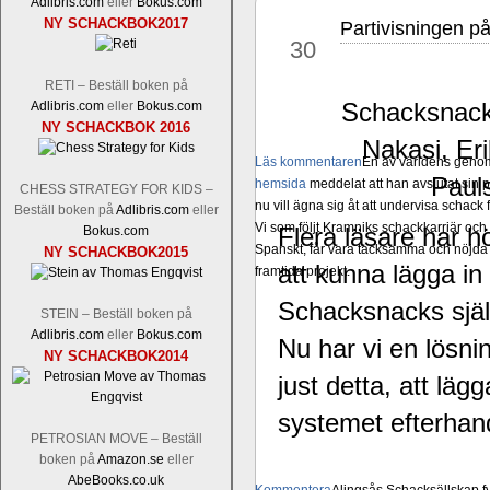
Adlibris.com
eller
Bokus.com
NY SCHACKBOK2017
Partivisningen p
dec
30
RETI – Beställ boken på
Schacksnacks
Adlibris.com
eller
Bokus.com
NY SCHACKBOK 2016
Nakasi, Er
Läs kommentaren
En av världens genom 
Paul
hemsida
meddelat att han avslutat sin 
CHESS STRATEGY FOR KIDS –
nu vill ägna sig åt att undervisa schac
Beställ boken på
Adlibris.com
eller
Vi som följt Kramniks schackkarriär oc
Flera läsare har h
Bokus.com
Spanskt, får vara tacksamma och nöjda ö
NY SCHACKBOK2015
att kunna lägga in
framtida projekt.
Schacksnacks själ
STEIN – Beställ boken på
Adlibris.com
eller
Bokus.com
Nu har vi en lösn
NY SCHACKBOK2014
just detta, att lägg
systemet efterhan
PETROSIAN MOVE – Beställ
boken på
Amazon.se
eller
AbeBooks.co.uk