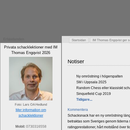
Erbjudanden
Startsidan
IM Thomas Engqvist ger s
Privata schacklektioner med IM
Thomas Engqvist 2026
Notiser
Ny omröstning i högerspalten
SM i Uppsala 2025
Random Chess eller klassiskt sc
Sinquefield Cup 2019
Tidigare...
Foto: Lars OA Hedlund
Kommentera
Mer information om
schacklektioner
Schacksnack har en ny omröstning längst
betraktas som Sveriges genom tiderna st
Mobil:
0730316558
ratingprestationer, hårt motstånd över t