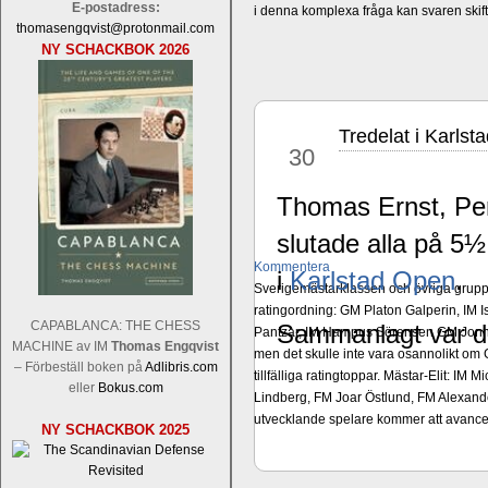
E-postadress:
i denna komplexa fråga kan svaren ski
thomasengqvist@protonmail.com
NY SCHACKBOK 2026
Tredelat i Karlst
dec
30
Thomas Ernst, Per
slutade alla på 5
Kommentera
i
Karlstad Open
.
Sverigemästarklassen och övriga grupper
ratingordning: GM Platon Galperin, IM I
CAPABLANCA: THE CHESS
Sammanlagt var de
Pantzar, IM Hampus Sörensen GM Jonny 
MACHINE av IM
Thomas Engqvist
men det skulle inte vara osannolikt o
– Förbeställ boken på
Adlibris.com
tillfälliga ratingtoppar. Mästar-Elit: 
eller
Bokus.com
Lindberg, FM Joar Östlund, FM Alexande
utvecklande spelare kommer att avancer
NY SCHACKBOK 2025