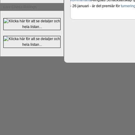
Kommentera
Alingsås Schacksällskap fyl
- 26 januari - är det premiär för
turneri
Live Chess Ratings