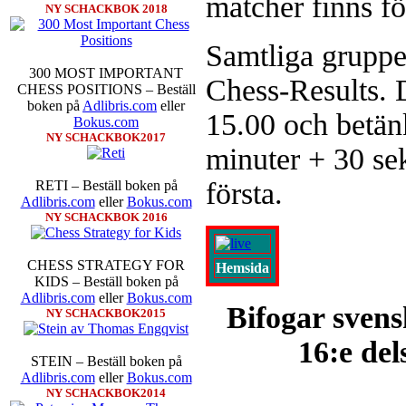
matcher finns fö
NY SCHACKBOK 2018
inte ha tagit de snabbare partier
göra denna gång om han inte s
skriverier i norsk massmedia som 
Samtliga gruppe
schack. Enligt Carlsen är det n
300 MOST IMPORTANT
saknar dock tyvärr dragserie vil
Chess-Results. 
CHESS POSITIONS – Beställ
tävlingsledare
boken på
Adlibris.com
eller
15.00 och betän
Bokus.com
NY SCHACKBOK2017
minuter + 30 sek
första.
RETI – Beställ boken på
Adlibris.com
eller
Bokus.com
NY SCHACKBOK 2016
Idag börjar Sverigemästarklas
CHESS STRATEGY FOR
Hemsida
Lottningen i första ronden:
GM 
KIDS – Beställ boken på
Smith, IM Linus Johansson-
Adlibris.com
eller
Bokus.com
Erik Blomqvist-IM Michael Wi
Bifogar svens
NY SCHACKBOK2015
segern. En farlig uppstickare s
sådant jämnt SM och detta ber
16:e del
kämpar om Sverigemästartiteln.
STEIN – Beställ boken på
på sin super-GM-status, och Tikka
Adlibris.com
eller
Bokus.com
FM Harald Lögdahl-IM Dan
NY SCHACKBOK2014
Lindberg-Anders Wengholm,