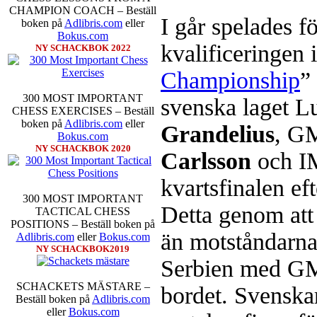
CHAMPION COACH – Beställ
I går spelades f
boken på
Adlibris.com
eller
Bokus.com
kvalificeringen 
NY SCHACKBOK 2022
Schacksnack har inlett det nya
föredrar Fischer Random, där pjä
Championship
”
som det har spelats sedan 1500-t
förstnämnda alternativet har f
300 MOST IMPORTANT
svenska laget 
alternativet har för- eller nack
CHESS EXERCISES – Beställ
förstå en mängd spelöppningar o
boken på
Adlibris.com
eller
Grandelius
, G
nedan.
Bokus.com
NY SCHACKBOK 2020
Carlsson
och I
kvartsfinalen ef
300 MOST IMPORTANT
Detta genom att
TACTICAL CHESS
POSITIONS – Beställ boken på
än motståndarna
Adlibris.com
eller
Bokus.com
NY SCHACKBOK2019
Serbien med G
Den sjunde upplagan av Sinquefie
som för övrigt är den starkaste i
SCHACKETS MÄSTARE –
möten:
Ding Liren-Wesley So
bordet. Svenskar
Beställ boken på
Adlibris.com
Giri, Ian Nepomniachtchi-
eller
Bokus.com
Karjakin-Shakhrijar Mamedj