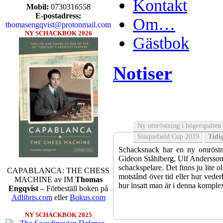
Kontakt
Mobil:
0730316558
E-postadress:
Om…
thomasengqvist@protonmail.com
NY SCHACKBOK 2026
Gästbok
Notiser
Ny omröstning i högerspalten
Sinquefield Cup 2019
Tidig
Schacksnack har en ny omröstni
Gideon Ståhlberg, Ulf Andersson e
schackspelare. Det finns ju lite o
CAPABLANCA: THE CHESS
motstånd över tid eller hur veder
MACHINE av IM
Thomas
hur insatt man är i denna komple
Engqvist
– Förbeställ boken på
Adlibris.com
eller
Bokus.com
NY SCHACKBOK 2025