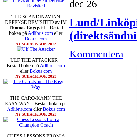
dec
26
THE SCANDINAVIAN
Lund/Linköpi
DEFENSE REVISITED av IM
Thomas Engqvist
– Beställ
(direktsändn
boken på
Adlibris.com
eller
Bokus.com
NY SCHACKBOK 2025
Sverigemästarklassen och övriga g
Kommentera
kämpar om Sverigemästartiteln o
Min Seo, GM Erik Blomqvist, I
ULF THE ATTACKER –
Hampus Sörensen GM Jonny Hecto
Beställ boken på
Adlibris.com
vem helst kan ta hem segern men
eller
Bokus.com
SM-sammanhang brukar gedigen er
NY SCHACKBOK 2023
Michael Wiedenkeller, IM Ludv
IM Bengt Lindberg, FM Joar Ö
Ljung. Mitt stalltips är att FM 
Sverigemästarklassen.
THE CARO-KANN THE
EASY WAY – Beställ boken på
Adlibris.com
eller
Bokus.com
NY SCHACKBOK 2023
CHESS LESSONS FROM A