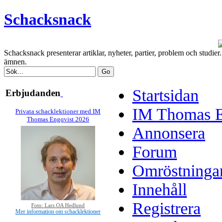
Schacksnack
Schacksnack presenterar artiklar, nyheter, partier, problem och studi
ämnen.
Startsidan
Erbjudanden
IM Thomas En
Privata schacklektioner med IM
Thomas Engqvist 2026
Annonsera
Forum
Omröstninga
Innehåll
Registrera
Foto: Lars OA Hedlund
Mer information om schacklektioner