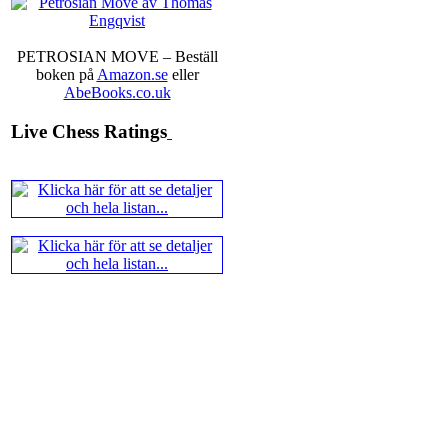
Ernst.
Mitt stalltips är att Lindbe
PETROSIAN MOVE – Beställ
boken på
Amazon.se
eller
AbeBooks.co.uk
Live Chess Ratings
En svensk schackbok -
Schacket
äntligen skrivits om Ulf Ander
Västerås visade ett genuint intr
alltmer betraktats som en sport m
Andra populära kategorier är an
Robert Okpu har tillsammans me
och den har sänts till tryckerie
djupintervjuer med
Okpu
och
En
också en fotodel med fotografier so
de som gillar biografier, de so
de som vill se de nya fotografi
äntligen skrivits....