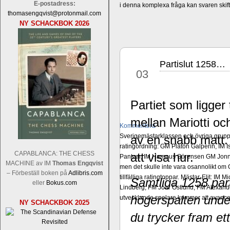
E-postadress:
i denna komplexa fråga kan svaren ski
thomasengqvist@protonmail.com
NY SCHACKBOK 2026
Partislut 1258…
maj
03
Partiet som ligger 
mellan Mariotti o
Kommentera
Sverigemästarklassen och övriga grupper
av en snabb matt.
ratingordning: GM Platon Galperin, IM I
CAPABLANCA: THE CHESS
att visa hur.
Pantzar, IM Hampus Sörensen GM Jonny 
MACHINE av IM
Thomas Engqvist
men det skulle inte vara osannolikt o
– Förbeställ boken på
Adlibris.com
tillfälliga ratingtoppar. Mästar-Elit: 
Samtliga 1258 part
eller
Bokus.com
Lindberg, FM Joar Östlund, FM Alexande
högerspalten unde
utvecklande spelare kommer att avancer
NY SCHACKBOK 2025
du trycker fram ett