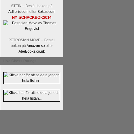
Kommentera
Alingsås Schacksällskap fyl
STEIN – Beställ boken på
- 26 januari - är det premiär för
turneri
Adlibris.com
eller
Bokus.com
NY SCHACKBOK2014
PETROSIAN MOVE – Beställ
boken på
Amazon.se
eller
AbeBooks.co.uk
Live Chess Ratings