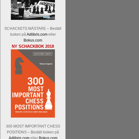
Malmstig-IM Tommy Andersson, IM B
Ernst.
Mitt stalltips är att Lindberg blir 
SCHACKETS MÄSTARE – Beställ
boken på
Adlibris.com
eller
Bokus.com
NY SCHACKBOK 2018
Läs de 8 kommentarerna
En svensk sch
bedrifter i schackvärlden. Glenn Ek på S
årtiondena alltmer betraktats som en sp
är annars spel, vetenskap eller konst.
Engqvist arbetat med boken i ur och skur
djupintervjuer med
Okpu
och
Engqvist
s
flesta aldrig har sett tidigare. Boken bör
pedagogiska kommentarer och de som vil
skrivits....
300 MOST IMPORTANT CHESS
POSITIONS – Beställ boken på
Adlibris.com
eller
Bokus.com