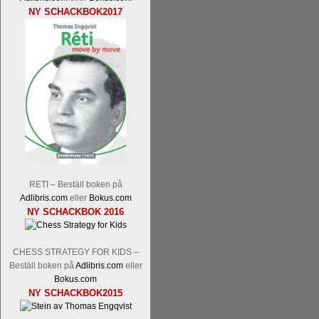
NY SCHACKBOK2017
Läs kommentaren
En av världens genom 
hemsida
meddelat att han avslutat sin 
nu vill ägna sig åt att undervisa schac
Vi som följt Kramniks schackkarriär oc
Spanskt, får vara tacksamma och nöjda ö
framtida projekt.
RETI – Beställ boken på
Adlibris.com
eller
Bokus.com
NY SCHACKBOK 2016
CHESS STRATEGY FOR KIDS –
Beställ boken på
Adlibris.com
eller
Bokus.com
NY SCHACKBOK2015