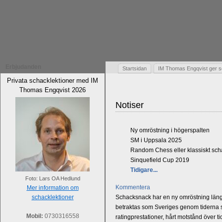
Erbjudanden
Startsidan
IM Thomas Engqvist ger s
Privata schacklektioner med IM
Thomas Engqvist 2026
Notiser
Ny omröstning i högerspalten
SM i Uppsala 2025
Random Chess eller klassiskt sc
Sinquefield Cup 2019
Tidigare...
Foto: Lars OA Hedlund
Kommentera
Mer information om
schacklektioner
Schacksnack har en ny omröstning längst
betraktas som Sveriges genom tiderna st
Mobil:
0730316558
ratingprestationer, hårt motstånd över t