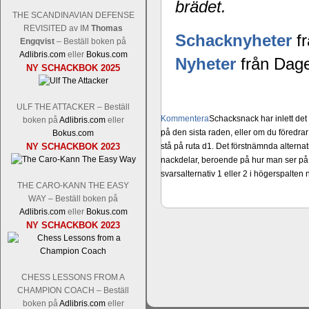
brädet.
THE SCANDINAVIAN DEFENSE
REVISITED av IM
Thomas
Schacknyheter
fr
Engqvist
– Beställ boken på
Adlibris.com
eller
Bokus.com
Nyheter
från Dage
NY SCHACKBOK 2025
ULF THE ATTACKER – Beställ
Kommentera
Schacksnack har inlett de
boken på
Adlibris.com
eller
på den sista raden, eller om du föredra
Bokus.com
NY SCHACKBOK 2023
stå på ruta d1. Det förstnämnda alternati
nackdelar, beroende på hur man ser på
svarsalternativ 1 eller 2 i högerspalten
THE CARO-KANN THE EASY
WAY – Beställ boken på
Adlibris.com
eller
Bokus.com
NY SCHACKBOK 2023
CHESS LESSONS FROM A
CHAMPION COACH – Beställ
boken på
Adlibris.com
eller