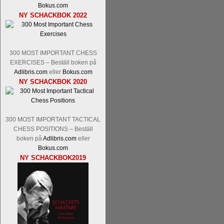
Kommentera
Den sjunde upplagan av Sinq
Bokus.com
spelas med 12 deltagare istället för 10.
NY SCHACKBOK 2022
Magnus Carlsen-Anish Giri, Ian Nep
Mamedjarov.
Carlsen är givetvis stor f
dagar sedan, på blodigt allvar. Det lä
förödmjukande skriverier i norsk massme
300 MOST IMPORTANT CHESS
det nämligen den sistnämnda spelformen 
EXERCISES – Beställ boken på
Adlibris.com
eller
Bokus.com
ett steg i rätt riktning. Chris Bird är tävl
NY SCHACKBOK 2020
300 MOST IMPORTANT TACTICAL
CHESS POSITIONS – Beställ
boken på
Adlibris.com
eller
Bokus.com
NY SCHACKBOK2019
Läs de 3 kommentarerna
Idag börjar Sv
Pontus Carlsson, FM Kaan Kücüksan-G
Erik Blomqvist-IM Michael Wiedenkell
Kücüksan kan absolut inte räknas bort.
Tikkanen inte är med och kämpar om Sv
GM-status, och Tikkanen är säkert mätt p