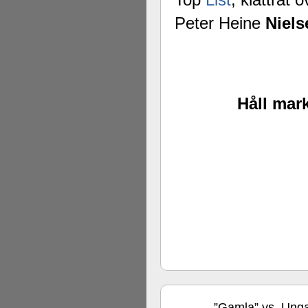
Peter Heine
Niels
Håll mark
”Gamla” vs. Unga
aug