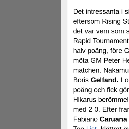
Det intressanta i 
eftersom Rising S
det var vem som sk
Rapid Tournament
halv poäng, före
möta GM Peter H
matchen. Nakamur
Boris
Gelfand.
I 
poäng och fick göra
Hikarus berömmels
med 2-0. Efter fr
Fabiano
Caruana
Top
List
, klättrat