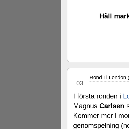
Håll mark
Rond I i London 
dec
03
I första ronden i
L
Magnus
Carlsen
s
Kommer mer i morgo
genomspelning (no