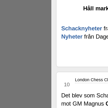
Håll mark
Schacknyheter
fr
Nyheter
från Dage
London Chess Cla
dec
10
Det blev som Sch
mot GM Magnus