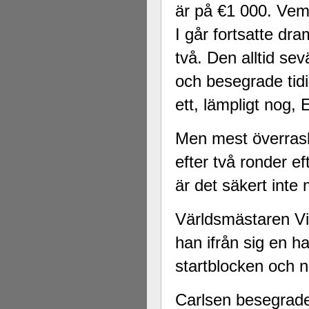
är på €1 000. Vem 
I går fortsatte dra
två. Den alltid s
och besegrade tid
ett, lämpligt nog, 
Men mest överrask
efter två ronder e
är det säkert inte
Världsmästaren V
han ifrån sig en h
startblocken och n
Carlsen besegra