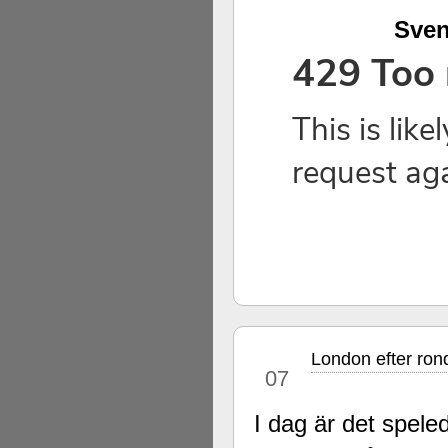
Sven
London efter ron
dec
07
I dag är det speled