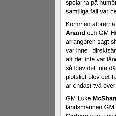
spelarna på humör. 
samtliga fall var d
Kommentatorerna h
Anand
och GM H
arrangören sagt si
var inne i direkts
att det inte var l
så blev det inte d
plötsligt blev det 
är endast två öve
GM Luke
McShan
landsmannen GM
Carlsen
som spel