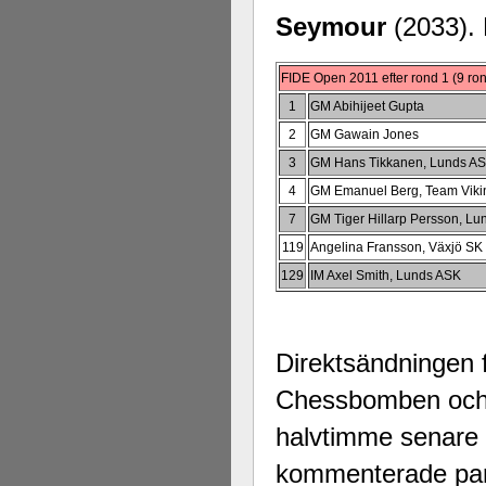
Seymour
(2033). 
FIDE Open 2011 efter rond 1 (9 ron
1
GM Abihijeet Gupta
2
GM Gawain Jones
3
GM Hans Tikkanen, Lunds A
4
GM Emanuel Berg, Team Viki
7
GM Tiger Hillarp Persson, L
119
Angelina Fransson, Växjö SK
129
IM Axel Smith, Lunds ASK
Direktsändningen 
Chessbomben och 
halvtimme senare 
kommenterade part