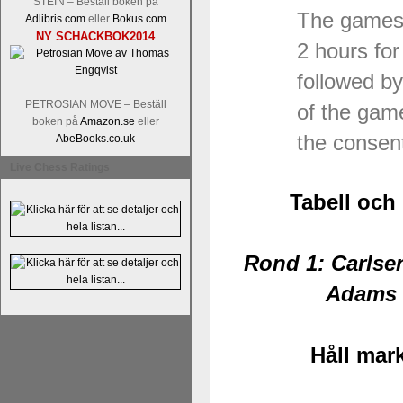
STEIN – Beställ boken på
The games w
Adlibris.com
eller
Bokus.com
NY SCHACKBOK2014
2 hours fo
followed b
PETROSIAN MOVE – Beställ
of the game
boken på
Amazon.se
eller
the consent
AbeBooks.co.uk
Live Chess Ratings
Tabell och
Rond 1: Carlse
Adams 
Håll mark