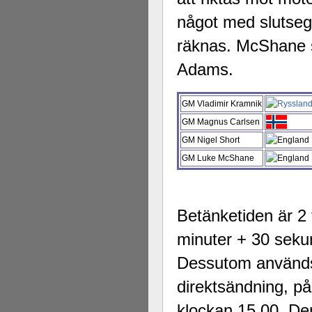
något med slutsege
räknas. McShane sk
Adams.
GM Vladimir Kramnik
GM Magnus Carlsen
GM Nigel Short
GM Luke McShane
Betänketiden är 2 
minuter + 30 seku
Dessutom används 
direktsändning, p
klockan 15.00. Den