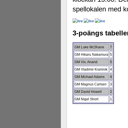
spellokalen med 
3-poängs tabelle
GM Luke McShane
7
GM Hikaru Nakamura
5
GM Vis. Anand
5
GM Vladimir Kramnik
4
GM Michael Adams
4
GM Magnus Carlsen
3
GM David Howell
2
GM Nigel Short
1