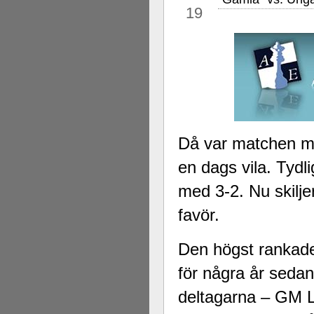
19
Då var matchen me
en dags vila. Tydl
med 3-2. Nu skilje
favör.
Den högst rankad
för några år seda
deltagarna – GM 