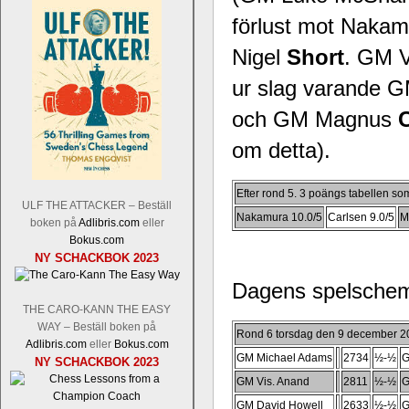
förlust mot Naka
Nigel
Short
. GM V
ur slag varande 
och GM Magnus
om detta).
Efter rond 5. 3 poängs tabellen som
ULF THE ATTACKER – Beställ
Nakamura 10.0/5
Carlsen 9.0/5
M
boken på
Adlibris.com
eller
Bokus.com
NY SCHACKBOK 2023
Dagens spelschema
THE CARO-KANN THE EASY
WAY – Beställ boken på
Rond 6 torsdag den 9 december 2
Adlibris.com
eller
Bokus.com
GM Michael Adams
2734
½-½
G
NY SCHACKBOK 2023
GM Vis. Anand
2811
½-½
G
GM David Howell
2633
½-½
G