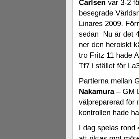
Carlsen
var 3-2 f
besegrade Världsmä
Linares 2009. För
sedan Nu är det 4-
ner den heroiskt k
tro Fritz 11 hade 
Tf7 i stället för La
Partierna mellan
Nakamura
– GM 
välpreparerad för 
kontrollen hade ha
I dag spelas rond
att riktas mot mö