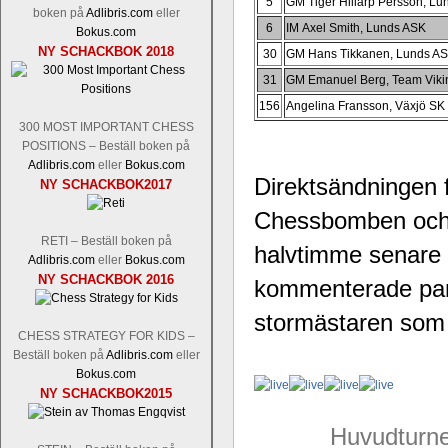
5
GM Tiger Hillarp Persson, L
boken på
Adlibris.com
eller
6
IM Axel Smith, Lunds ASK
Bokus.com
NY SCHACKBOK 2018
30
GM Hans Tikkanen, Lunds A
31
GM Emanuel Berg, Team Viki
156
Angelina Fransson, Växjö SK
300 MOST IMPORTANT CHESS
POSITIONS – Beställ boken på
Adlibris.com
eller
Bokus.com
Direktsändningen 
NY SCHACKBOK2017
Chessbomben och 
RETI – Beställ boken på
halvtimme senare 
Adlibris.com
eller
Bokus.com
NY SCHACKBOK 2016
kommenterade part
stormästaren som
CHESS STRATEGY FOR KIDS –
Beställ boken på
Adlibris.com
eller
Bokus.com
NY SCHACKBOK2015
Huvudturne