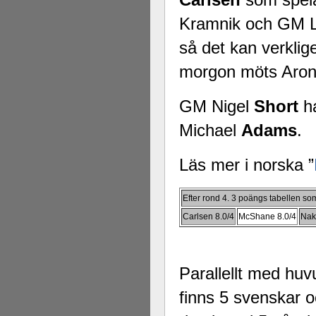
Kramnik och GM 
så det kan verklig
morgon möts Aron
GM Nigel
Short
ha
Michael
Adams
.
Läs mer i norska ”
Efter rond 4. 3 poängs tabellen som
Carlsen 8.0/4
McShane 8.0/4
Nak
Parallellt med hu
finns 5 svenskar o