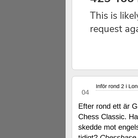
Inför rond 2 i Lo
dec
04
Efter rond ett ä
Chess Classic. Han
skedde mot enge
tidigt?
Chessbase s