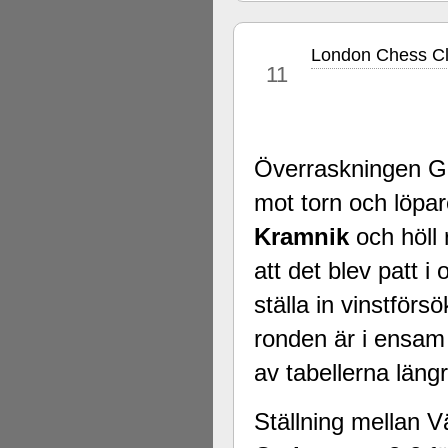
London Chess Cla
dec
11
Överraskningen 
mot torn och löpar
Kramnik
och höll
att det blev patt 
ställa in vinstförs
ronden är i ensam
av tabellerna läng
Ställning mellan 