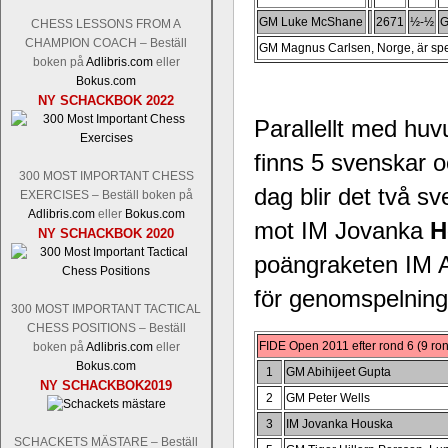
GM Luke McShane
2671
½-½
G
CHESS LESSONS FROM A
CHAMPION COACH – Beställ
GM Magnus Carlsen, Norge, är spe
boken på
Adlibris.com
eller
Bokus.com
NY SCHACKBOK 2022
Parallellt med hu
finns 5 svenskar o
300 MOST IMPORTANT CHESS
dag blir det två s
EXERCISES – Beställ boken på
Adlibris.com
eller
Bokus.com
mot IM Jovanka
H
NY SCHACKBOK 2020
poängraketen IM 
för genomspelning 
300 MOST IMPORTANT TACTICAL
CHESS POSITIONS – Beställ
FIDE Open 2011 efter rond 6 (9 ro
boken på
Adlibris.com
eller
Bokus.com
1
GM Abihijeet Gupta
NY SCHACKBOK2019
2
GM Peter Wells
3
IM Jovanka Houska
SCHACKETS MÄSTARE – Beställ