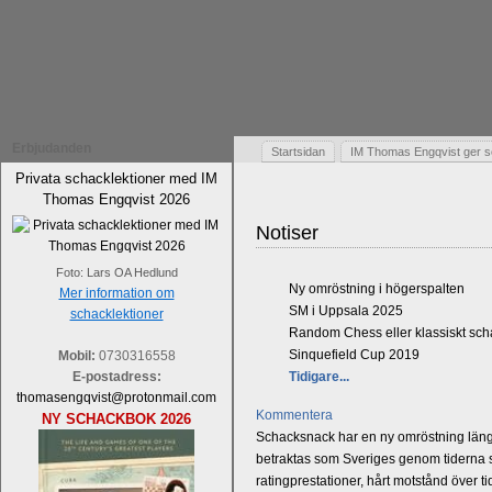
Erbjudanden
Startsidan
IM Thomas Engqvist ger s
Privata schacklektioner med IM
Thomas Engqvist 2026
Notiser
Foto: Lars OA Hedlund
Ny omröstning i högerspalten
Mer information om
SM i Uppsala 2025
schacklektioner
Random Chess eller klassiskt sc
Sinquefield Cup 2019
Mobil:
0730316558
E-postadress:
Tidigare...
thomasengqvist@protonmail.com
Kommentera
NY SCHACKBOK 2026
Schacksnack har en ny omröstning längst
betraktas som Sveriges genom tiderna st
ratingprestationer, hårt motstånd över t