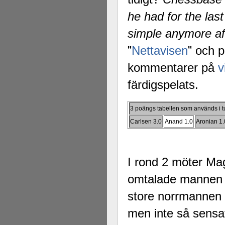
he had for the las
simple anymore af
”
Nettavisen
” och 
kommentarer på
v
färdigspelats.
3 poängs tabellen som används i tur
Carlsen 3.0
Anand 1.0
Aronian 1.
I rond 2 möter M
omtalade mannen 
store norrmannen (
men inte så sensa