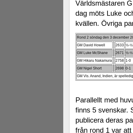
Världsmästaren GM
dag möts Luke och
kvällen. Övriga pa
Rond 2 söndag den 3 december 2
GM David Howell
2633
½-½
GM Luke McShane
2671
½-½
GM Hikaru Nakamura
2758
1-0
GM Nigel Short
2698
0-1
GM Vis. Anand, Indien, är spelledig
Parallellt med hu
finns 5 svenskar.
publicera deras p
från rond 1 var at