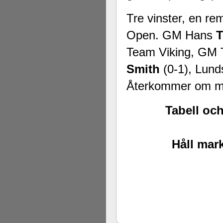
Tre vinster, en re
Open. GM Hans
T
Team Viking, GM T
Smith
(0-1), Lun
Återkommer om möj
Tabell oc
Håll mark