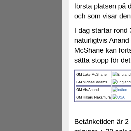
första platsen på 
och som visar den 
I dag startar rond
naturligtvis Anand
McShane kan forts
sätta stopp för det
GM Luke McShane
GM Michael Adams
GM Vis Anand
GM Hikaru Nakamura
Betänketiden är 2 