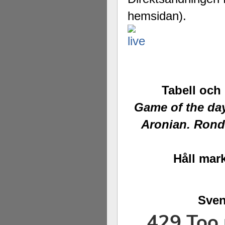
hemsidan).
Tabell och
Game of the day
Aronian. Rond
Håll mark
Sven