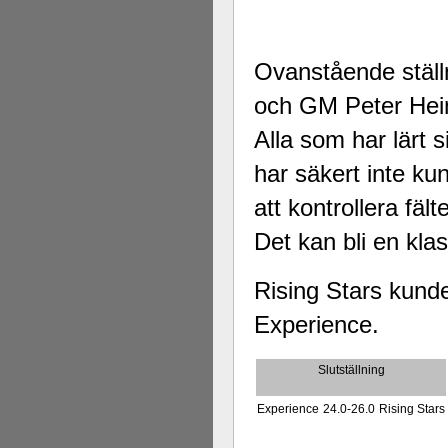
Ovanstående ställ
och GM Peter He
Alla som har lärt 
har säkert inte kun
att kontrollera fä
Det kan bli en klas
Rising Stars kunde
Experience.
Slutställning
Experience
24.0-26.0
Rising Stars