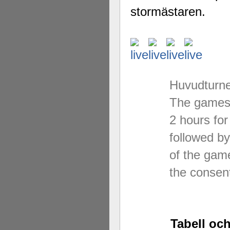
stormästaren.
Huvudturne
The games w
2 hours fo
followed b
of the game
the consent
Tabell oc