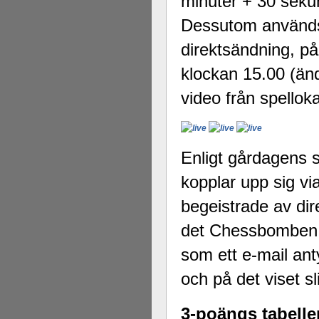
minuter + 30 seku
Dessutom används 
direktsändning, p
klockan 15.00 (änd
video från spello
Enligt gårdagens st
kopplar upp sig vi
begeistrade av di
det Chessbomben s
som ett e-mail ant
och på det viset sl
3-poängs tabelle