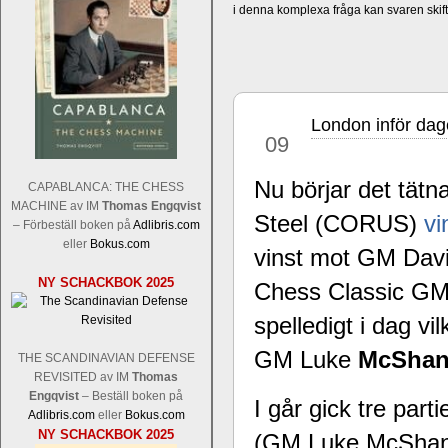
i denna komplexa fråga kan svaren ski
London inför dag
dec
09
Nu börjar det tätna
CAPABLANCA: THE CHESS
MACHINE av IM
Thomas Engqvist
Steel (CORUS)
vi
– Förbeställ boken på
Adlibris.com
eller
Bokus.com
vinst mot GM Dav
NY SCHACKBOK 2025
Chess Classic G
spelledigt i dag vi
GM Luke
McShan
THE SCANDINAVIAN DEFENSE
REVISITED av IM
Thomas
Engqvist
– Beställ boken på
I går gick tre part
Adlibris.com
eller
Bokus.com
NY SCHACKBOK 2025
(GM Luke McShane 