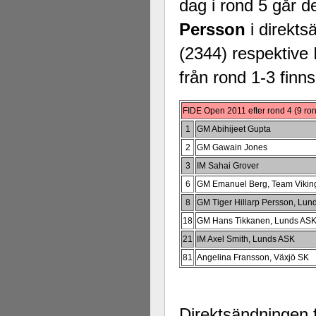
dag i rond 5 går 
Persson
i direkt
(2344) respektive
från rond 1-3 finn
FIDE Open 2011 efter rond 4 (9 ro
1
GM Abihijeet Gupta
2
GM Gawain Jones
3
IM Sahai Grover
6
GM Emanuel Berg, Team Vikin
8
GM Tiger Hillarp Persson, Lun
18
GM Hans Tikkanen, Lunds AS
21
IM Axel Smith, Lunds ASK
81
Angelina Fransson, Växjö SK
Direktsändningen 