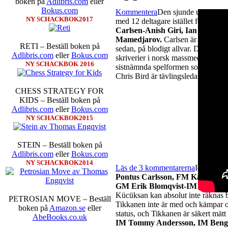
boken på
Adlibris.com
eller
Bokus.com
Kommentera
Den sjunde upplagan av
NY SCHACKBOK2017
med 12 deltagare istället för 10. I 
Carlsen-Anish Giri, Ian Nepo
Mamedjarov.
Carlsen är givetvis s
RETI – Beställ boken på
sedan, på blodigt allvar. Det lär 
Adlibris.com
eller
Bokus.com
skriverier i norsk massmedia som in
NY SCHACKBOK 2016
sistnämnda spelformen som är den se
Chris Bird är tävlingsledare
CHESS STRATEGY FOR
KIDS – Beställ boken på
Adlibris.com
eller
Bokus.com
NY SCHACKBOK2015
STEIN – Beställ boken på
Adlibris.com
eller
Bokus.com
NY SCHACKBOK2014
Läs de 3 kommentarerna
Idag börja
Pontus Carlsson, FM Kaan Kücü
GM Erik Blomqvist-IM Michael 
Kücüksan kan absolut inte räknas 
PETROSIAN MOVE – Beställ
Tikkanen inte är med och kämpar 
boken på
Amazon.se
eller
status, och Tikkanen är säkert mätt 
AbeBooks.co.uk
IM Tommy Andersson, IM Beng