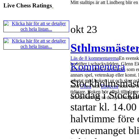
Mitt stalltips är att Lindberg blir e
Live Chess Ratings
okt
23
Sthlmsmäster
Läs de 8 kommentarerna
En svensk
Kommentera
bedrifter i schackvärlden. Glenn Ek 
årtiondena alltmer betraktats som e
annars spel, vetenskap eller kons
Stockholmsmäste
arbetat med boken i ur och skur och 
med
Okpu
och
Engqvist
som var för
tidigare. Boken bör alltså tilltala
söndag i Stockh
och de som vill se de nya fotografie
startar kl. 14.0
halvtimme före 
evenemanget bli