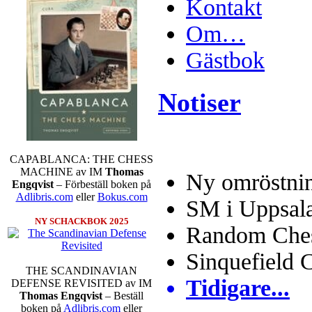
Kontakt
Om…
Gästbok
Notiser
CAPABLANCA: THE CHESS
MACHINE av IM
Thomas
Ny omröstnin
Engqvist
– Förbeställ boken på
Adlibris.com
eller
Bokus.com
SM i Uppsal
NY SCHACKBOK 2025
Random Chess
Sinquefield 
THE SCANDINAVIAN
Tidigare...
DEFENSE REVISITED av IM
Thomas Engqvist
– Beställ
boken på
Adlibris.com
eller