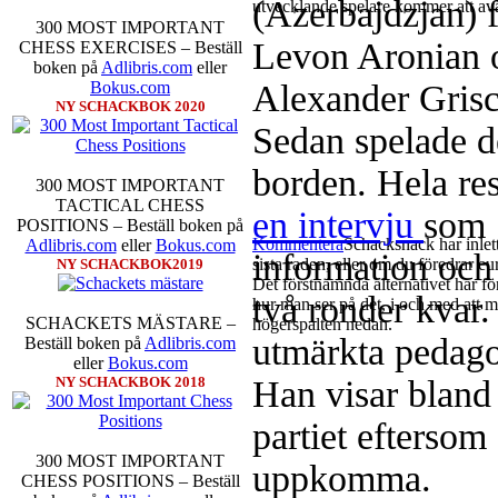
(Azerbajdzjan) 
utvecklande spelare kommer att ava
300 MOST IMPORTANT
Levon Aronian o
CHESS EXERCISES – Beställ
boken på
Adlibris.com
eller
Alexander Grisc
Bokus.com
NY SCHACKBOK 2020
Sedan spelade de
borden. Hela res
300 MOST IMPORTANT
TACTICAL CHESS
en intervju
som 
POSITIONS – Beställ boken på
Kommentera
Schacksnack har inlet
Adlibris.com
eller
Bokus.com
information och 
sista raden, eller om du föredrar e
NY SCHACKBOK2019
Det förstnämnda alternativet har för
två ronder kvar
hur man ser på det, i och med att 
SCHACKETS MÄSTARE –
högerspalten nedan.
utmärkta pedag
Beställ boken på
Adlibris.com
eller
Bokus.com
Han visar bland 
NY SCHACKBOK 2018
partiet eftersom
300 MOST IMPORTANT
uppkomma.
CHESS POSITIONS – Beställ