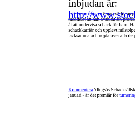
inbjudan är:
http://www.stoc
Läs kommentaren
En av världens g
meddelat att han avslutat sin profe
åt att undervisa schack för barn. 
schackkarriär och upplevt milstolp
tacksamma och nöjda över alla de p
Kommentera
Alingsås Schacksällska
januari - är det premiär för
turneri