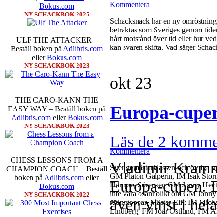
Kommentera
Bokus.com
NY SCHACKBOK 2025
Schacksnack har en ny omröstning l
betraktas som Sveriges genom tidern
hårt motstånd över tid eller hur ve
ULF THE ATTACKER –
kan svaren skifta. Vad säger Schac
Beställ boken på
Adlibris.com
eller
Bokus.com
NY SCHACKBOK 2023
okt
23
THE CARO-KANN THE
Europa-cupen
EASY WAY – Beställ boken på
Adlibris.com
eller
Bokus.com
NY SCHACKBOK 2023
Läs de 2 komme
Kommentera
CHESS LESSONS FROM A
Vladimir Kramni
Sverigemästarklassen och övriga gru
CHAMPION COACH – Beställ
GM Platon Galperin, IM Isak Stor
boken på
Adlibris.com
eller
Europa-cupen. De
Hampus Sörensen GM Jonny Hector o
Bokus.com
inte vara osannolikt om GM Jonny 
NY SCHACKBOK 2022
även vinst i he
ratingtoppar. Mästar-Elit: IM Mi
Lindberg, FM Joar Östlund, FM Ale