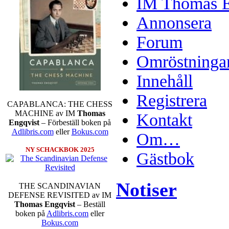
IM Thomas En
Annonsera
Forum
Omröstninga
Innehåll
Registrera
CAPABLANCA: THE CHESS
MACHINE av IM
Thomas
Kontakt
Engqvist
– Förbeställ boken på
Adlibris.com
eller
Bokus.com
Om…
NY SCHACKBOK 2025
Gästbok
Notiser
THE SCANDINAVIAN
DEFENSE REVISITED av IM
Thomas Engqvist
– Beställ
boken på
Adlibris.com
eller
Bokus.com