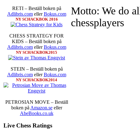
Motto: We do all
RETI – Beställ boken på
Adlibris.com
eller
Bokus.com
Idag börjar Sverigemästarklas
chessplayers
NY SCHACKBOK 2016
Lottningen i första ronden:
GM 
Smith, IM Linus Johansson-
Erik Blomqvist-IM Michael Wi
CHESS STRATEGY FOR
segern. En farlig uppstickare s
KIDS – Beställ boken på
sådant jämnt SM och detta ber
Adlibris.com
eller
Bokus.com
kämpar om Sverigemästartiteln.
NY SCHACKBOK2015
på sin super-GM-status, och Tikka
FM Harald Lögdahl-IM Dan
Lindberg-Anders Wengholm,
STEIN – Beställ boken på
Ernst.
Mitt stalltips är att Lindbe
Adlibris.com
eller
Bokus.com
NY SCHACKBOK2014
PETROSIAN MOVE – Beställ
boken på
Amazon.se
eller
AbeBooks.co.uk
Live Chess Ratings
En svensk schackbok -
Schacket
äntligen skrivits om Ulf Ander