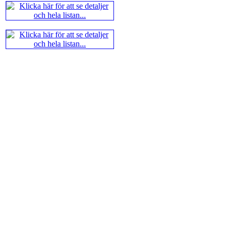
Västerås visade ett genuint intr
alltmer betraktats som en sport m
Andra populära kategorier är an
Robert Okpu har tillsammans me
och den har sänts till tryckerie
djupintervjuer med
Okpu
och
En
också en fotodel med fotografier so
de som gillar biografier, de so
de som vill se de nya fotografi
äntligen skrivits....
En av världens genom tiderna
Kramnik, 43 år, har på Tata Stee
Bakgrunden är att han tycker han
undervisa schack för barn. Han
mänskliga erfarenheter. Vi som f
han besegrade Kasparov år 2000,