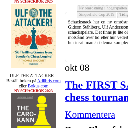
NY SCHACKBOK 2025
Ny omröstning i högerspalten
Sinquefield Cup 2019
Tidig
Schacksnack har en ny omröstni
Gideon Ståhlberg, Ulf Andersson e
schackspelare. Det finns ju lite o
motstånd över tid eller hur veder
hur insatt man är i denna komple
okt
08
ULF THE ATTACKER –
Beställ boken på
Adlibris.com
The FIRST S
eller
Bokus.com
NY SCHACKBOK 2023
Sverigemästarklassen och övriga g
Kommentera
kämpar om Sverigemästartiteln o
Min Seo, GM Erik Blomqvist, I
Hampus Sörensen GM Jonny Hecto