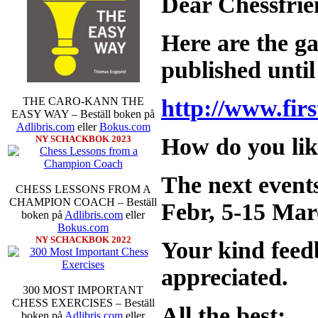
Dear Chessfrie
vem helst kan ta hem segern men
SM-sammanhang brukar gedigen er
Michael Wiedenkeller, IM Ludv
Here are the ga
IM Bengt Lindberg, FM Joar Ö
Ljung. Mitt stalltips är att FM 
published until
Sverigemästarklassen.
http://www.fir
THE CARO-KANN THE
EASY WAY – Beställ boken på
Adlibris.com
eller
Bokus.com
How do you li
NY SCHACKBOK 2023
The next events
CHESS LESSONS FROM A
CHAMPION COACH – Beställ
Febr, 5-15 Marc
boken på
Adlibris.com
eller
Schacksnack har inlett det nya
Bokus.com
föredrar Fischer Random, där pjä
NY SCHACKBOK 2022
Your kind feed
som det har spelats sedan 1500-t
förstnämnda alternativet har f
alternativet har för- eller nack
appreciated.
förstå en mängd spelöppningar o
300 MOST IMPORTANT
nedan.
CHESS EXERCISES – Beställ
All the best:
boken på
Adlibris.com
eller