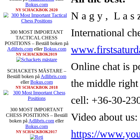
Bokus.com
NY SCHACKBOK 2020
N a g y , L a s z
International ch
300 MOST IMPORTANT
TACTICAL CHESS
POSITIONS – Beställ boken på
Den sjunde upplagan av Sinquefie
www.firstsaturd
Adlibris.com
eller
Bokus.com
som för övrigt är den starkaste i
NY SCHACKBOK2019
möten:
Ding Liren-Wesley So
Giri, Ian Nepomniachtchi-
Online chat is p
Karjakin-Shakhrijar Mamedj
SCHACKETS MÄSTARE –
inte ha tagit de snabbare partier
Beställ boken på
Adlibris.com
göra denna gång om han inte s
the middle righ
eller
Bokus.com
skriverier i norsk massmedia som 
NY SCHACKBOK 2018
schack. Enligt Carlsen är det n
saknar dock tyvärr dragserie vil
cell: +36-30-23
tävlingsledare
300 MOST IMPORTANT
Video about us:
CHESS POSITIONS – Beställ
boken på
Adlibris.com
eller
Bokus.com
https://www.y
NY SCHACKBOK2017