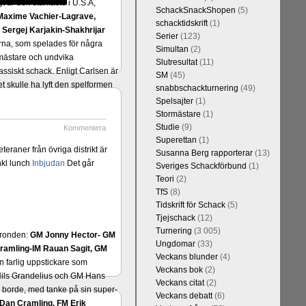
t är den starkaste i U.S.A,
SchackSnackShopen
(5)
Maxime Vachier-Lagrave,
schacktidskrift
(1)
h
Sergej Karjakin-Shakhrijar
Serier
(123)
ierna, som spelades för några
Simultan
(2)
smästare och undvika
Slutresultat
(11)
assiskt schack. Enligt Carlsen är
SM
(45)
 skulle ha lyft den spelformen
snabbschackturnering
(49)
Spelsajter
(1)
Stormästare
(1)
Studie
(9)
Kommentera
Superettan
(1)
eraner från övriga distrikt är
Susanna Berg rapporterar
(13)
nkl lunch
Inbjudan
Det går
Sveriges Schackförbund
(1)
Teori
(2)
TfS
(8)
Tidskrift för Schack
(5)
Tjejschack
(12)
Turnering
(3 005)
a ronden:
GM Jonny Hector- GM
Ungdomar
(33)
ramling-IM Rauan Sagit, GM
Veckans blunder
(4)
 farlig uppstickare som
Veckans bok
(2)
 Nils Grandelius och GM Hans
Veckans citat
(2)
borde, med tanke på sin super-
Veckans debatt
(6)
Dan Cramling, FM Erik