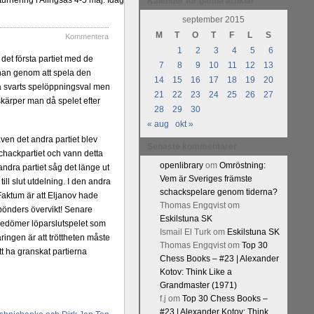
urnering i Alingsås 4-5 maj. Idag
Kalender för gamla artiklar
september 2015
M
T
O
T
F
L
S
Kommentera
1
2
3
4
5
6
 det första partiet med de
7
8
9
10
11
12
13
 han genom att spela den
14
15
16
17
18
19
20
ta svarts spelöppningsval men
21
22
23
24
25
26
27
skärper man då spelet efter
28
29
30
« aug
okt »
ven det andra partiet blev
Senaste kommentarer
chackpartiet och vann detta
openlibrary
om
Omröstning:
 andra partiet såg det länge ut
Vem är Sveriges främste
ill slut utdelning. I den andra
schackspelare genom tiderna?
aktum är att Eljanov hade
Thomas Engqvist
om
 bönders övervikt! Senare
Eskilstuna SK
n bedömer löparslutspelet som
Ismail El Turk
om
Eskilstuna SK
ringen är att tröttheten måste
Thomas Engqvist
om
Top 30
t ha granskat partierna
Chess Books – #23 | Alexander
Kotov: Think Like a
Grandmaster (1971)
f.j
om
Top 30 Chess Books –
#23 | Alexander Kotov: Think