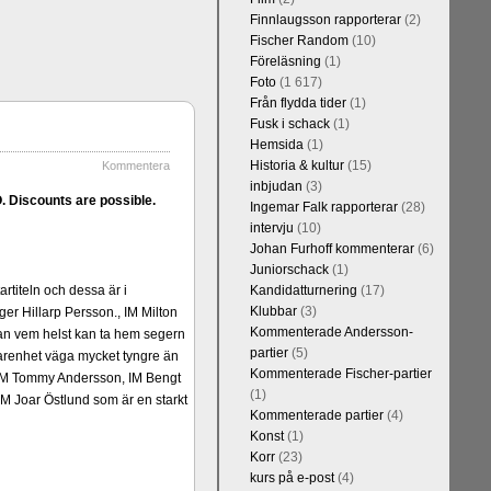
Finnlaugsson rapporterar
(2)
Fischer Random
(10)
Föreläsning
(1)
Foto
(1 617)
Från flydda tider
(1)
Fusk i schack
(1)
Hemsida
(1)
Historia & kultur
(15)
Kommentera
inbjudan
(3)
 Discounts are possible.
Ingemar Falk rapporterar
(28)
intervju
(10)
Johan Furhoff kommenterar
(6)
Juniorschack
(1)
rtiteln och dessa är i
Kandidatturnering
(17)
Klubbar
(3)
er Hillarp Persson., IM Milton
Kommenterade Andersson-
an vem helst kan ta hem segern
partier
(5)
arenhet väga mycket tyngre än
Kommenterade Fischer-partier
n, IM Tommy Andersson, IM Bengt
(1)
M Joar Östlund som är en starkt
Kommenterade partier
(4)
Konst
(1)
Korr
(23)
kurs på e-post
(4)