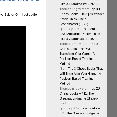
oshnichenko och Dirk Jan Ten
Like a Grandmaster (1971)
Thomas Engqvist
om
Top 30
Chess Books – #23 | Alexander
e Svidler-Giri. I det tredje
Kotov: Think Like a
Grandmaster (1971)
f.j
om
Top 30 Chess Books –
#23 | Alexander Kotov: Think
Like a Grandmaster (1971)
Thomas Engqvist
om
The 3
Chess Books That Will
Transform Your Game | A
Position-Based Training
Method
f.j
om
The 3 Chess Books That
Will Transform Your Game | A
Position-Based Training
Method
Thomas Engqvist
om
Top 20
Chess Books – #11: The
Greatest Endgame Strategy
Book
f.j
om
Top 20 Chess Books –
#11: The Greatest Endgame