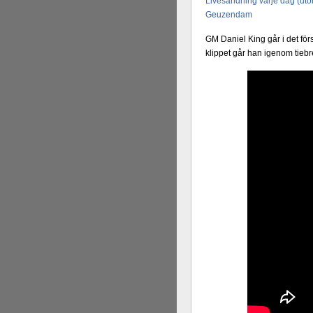
Livesändning varje dag (uto
Geuzendam
GM Daniel King går i det förs
klippet går han igenom tieb