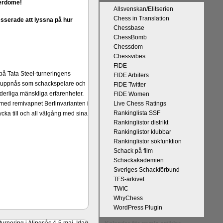
serdome!
Allsvenskan/Elitserien
Chess in Translation
sserade att lyssna på hur
Chessbase
ChessBomb
Chessdom
Chessvibes
FIDE
på Tata Steel-turneringens
FIDE Arbiters
kan uppnås som schackspelare och
FIDE Twitter
derliga mänskliga erfarenheter.
FIDE Women
 med remivapnet Berlinvarianten i
Live Chess Ratings
Rankinglista SSF
cka till och all välgång med sina
Rankinglistor distrikt
Rankinglistor klubbar
Rankinglistor sökfunktion
Schack på film
Schackakademien
Sveriges Schackförbund
TFS-arkivet
TWIC
WhyChess
WordPress Plugin