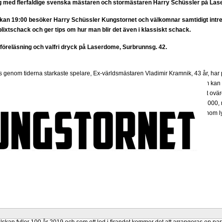
ing med flerfaldige svenska mästaren och stormästaren Harry Schüssler på La
an 19:00 besöker Harry Schüssler Kungstornet och välkomnar samtidigt intre
lixtschack och ger tips om hur man blir det även i klassiskt schack.
 föreläsning och valfri dryck på Laserdome, Surbrunnsg. 42.
 genom tiderna starkaste spelare, Ex-världsmästaren Vladimir Kramnik, 43 år, har 
at sin professionella karriär. Bakgrunden är att han tycker han uppnått allt som 
a schack för barn. Han nämner att det han varit med om som schackspelare varit ovär
riär och upplevt milstolpen i schackhistorien när han besegrade Kasparov år 2000,
nöjda över alla de partierna han producerat ända fram tills nu och önska honom ly