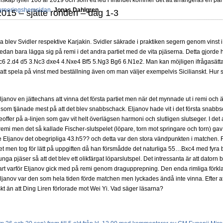
skap fyller 100 år 2019 och som ett led i firandet kommer det att arrangeras en part
urneringshemsidan.
Jonas Dahlgren
015 – sjätte ronden – dag 1-3
erna blev Svidler respektive Karjakin. Svidler säkrade i praktiken segern genom vinst i
dan bara lägga sig på remi i det andra partiet med de vita pjäserna. Detta gjorde
e4 c6 2.d4 d5 3.Nc3 dxe4 4.Nxe4 Bf5 5.Ng3 Bg6 6.N1e2. Man kan möjligen ifrågasät
t att spela på vinst med beställning även om man väljer exempelvis Sicilianskt. Hur 
anov en jättechans att vinna det första partiet men när det mynnade ut i remi och ä
 som tjänade mest på att det blev snabbschack. Eljanov hade vit i det första snabbs
ndeoffer på a-linjen som gav vit helt överlägsen harmoni och slutligen slutseger. I det
remi men det så kallade Fischer-slutspelet (löpare, torn mot springare och torn) gav t
ljanov det obegripliga 43.h5?? och detta var den stora vändpunkten i matchen. F
rtiet men tog för lätt på uppgiften då han försmådde det naturliga 55…Bxc4 med fyra
unga pjäser så att det blev ett olikfärgat löparslutspel. Det intressanta är att dator
klart varför Eljanov gick med på remi genom dragupprepning. Den enda rimliga förkla
Eljanov var den som hela tiden förde matchen men lyckades ändå inte vinna. Efter at
t än att Ding Liren förlorade mot Wei Yi. Vad säger läsarna?