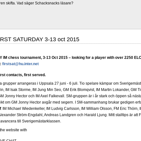
ren skifta. Vad säger Schacksnacks läsare?
IRST SATURDAY 3-13 oct 2015
M chess tournament, 3-13 Oct 2015 – looking for a player with over 2250 ELO.
l:
firstsat@hu.inter.net
st contacts, first served.
grupper arrangeras i Uppsala 27 juni - 6 juli. Tio spelare kämpar om Sverigemästa
in, IM Isak Storme, IM Jung Min Seo, GM Erik Blomqvist, IM Martin Lokander, GM Tig
 Jonny Hector och IM Axel Falkevall. SM-gruppen är i år stark och öppen så näst
olikt om GM Jonny Hector avgår med segern. I SM-sammanhang brukar gedigen erf
r
-Elit: IM Michael Wiedenkeller, IM Ludvig Carlsson, IM William Olsson, FM Eric Thör
lexander Ström-Engdahl, Andreas Landgren och Harald Ljung. Mitt stalltips är att F
avancera till Sverigemästarklassen.
 the website with