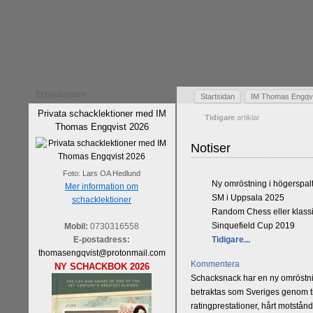
Erbjudanden
Startsidan
IM Thomas Engqvis
Privata schacklektioner med IM
Tidigare
artiklar
Thomas Engqvist 2026
Notiser
Foto: Lars OA Hedlund
Ny omröstning i högerspal
Mer information om
SM i Uppsala 2025
schacklektioner
Random Chess eller klassi
Sinquefield Cup 2019
Mobil:
0730316558
E-postadress:
Tidigare...
thomasengqvist@protonmail.com
Kommentera
NY SCHACKBOK 2026
Schacksnack har en ny omröstnin
betraktas som Sveriges genom tid
ratingprestationer, hårt motstån