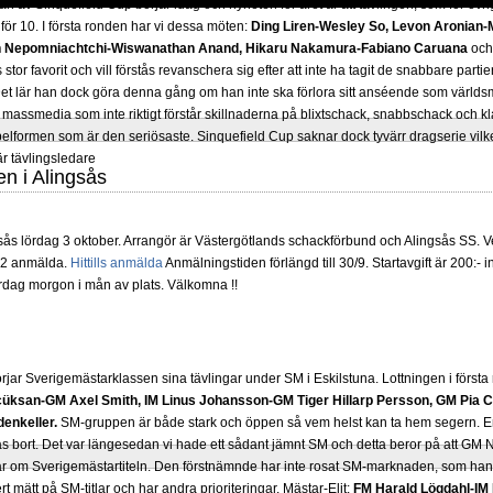
 av Sinquefield Cup börjar idag och nyheten för året är att tävlingen, som för övrig
för 10. I första ronden har vi dessa möten:
Ding Liren-Wesley So, Levon Aronian-
Ian Nepomniachtchi-Wiswanathan Anand, Hikaru Nakamura-Fabiano Caruana
oc
 stor favorit och vill förstås revanschera sig efter att inte ha tagit de snabbare part
 Det lär han dock göra denna gång om han inte ska förlora sitt anséende som värld
 massmedia som inte riktigt förstår skillnaderna på blixtschack, snabbschack och kl
lformen som är den seriösaste. Sinquefield Cup saknar dock tyvärr dragserie vilket
 är tävlingsledare
en i Alingsås
gsås lördag 3 oktober. Arrangör är Västergötlands schackförbund och Alingsås SS. Vet
22 anmälda.
Hittills anmälda
Anmälningstiden förlängd till 30/9. Startavgift är 200:- i
lördag morgon i mån av plats. Välkomna !!
rjar Sverigemästarklassen sina tävlingar under SM i Eskilstuna. Lottningen i först
üksan-GM Axel Smith, IM Linus Johansson-GM Tiger Hillarp Persson, GM Pia C
enkeller.
SM-gruppen är både stark och öppen så vem helst kan ta hem segern. En
s bort. Det var längesedan vi hade ett sådant jämnt SM och detta beror på att GM
r om Sverigemästartiteln. Den förstnämnde har inte rosat SM-marknaden, som han 
 mätt på SM-titlar och har andra prioriteringar. Mästar-Elit:
FM Harald Lögdahl-IM 