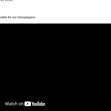
LIVE CHAT,
ssible for our chessplayers
lett det nya året med en ny omröstning. Frågan gäller huruvida du föredrar Fisch
föredrar europeiskt schack som det har spelats sedan 1500-talet och där det på förh
lternativet har fördelen att kreativiteten ökar i spelöppningsfasen, medan det senare 
ser på det, i och med att man måste kunna och förstå en mängd spelöppningar och
spalten nedan.