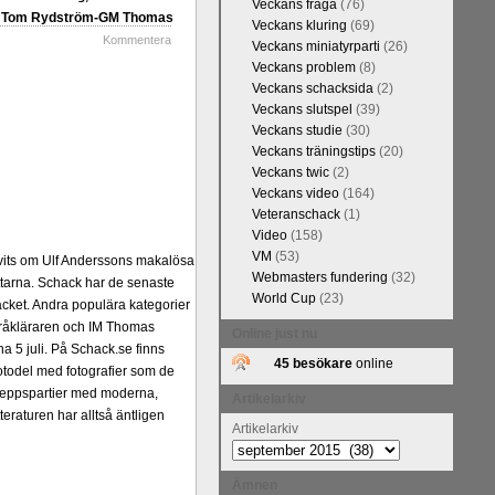
Veckans fråga
(76)
FM Tom Rydström-GM Thomas
Veckans kluring
(69)
Kommentera
Veckans miniatyrparti
(26)
Veckans problem
(8)
Veckans schacksida
(2)
Veckans slutspel
(39)
Veckans studie
(30)
Veckans träningstips
(20)
Veckans twic
(2)
Veckans video
(164)
Veteranschack
(1)
Video
(158)
VM
(53)
ivits om Ulf Anderssons makalösa
Webmasters fundering
(32)
attarna. Schack har de senaste
World Cup
(23)
acket. Andra populära kategorier
pråkläraren och IM Thomas
Online just nu
na 5 juli. På Schack.se finns
45 besökare
online
fotodel med fotografier som de
angreppspartier med moderna,
Artikelarkiv
raturen har alltså äntligen
Artikelarkiv
Ämnen