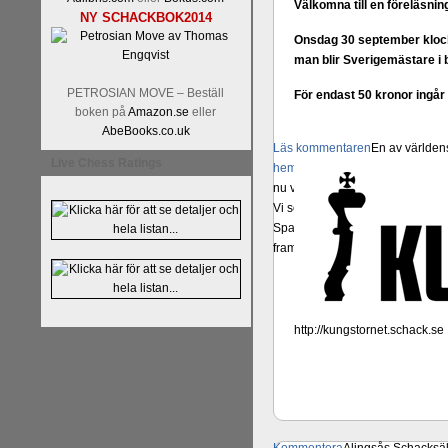
Välkomna till en föreläsn
NY SCHACKBOK2014
Onsdag 30 september klock
man blir Sverigemästare i b
PETROSIAN MOVE – Beställ
För endast 50 kronor ingår
boken på
Amazon.se
eller
AbeBooks.co.uk
Läs kommentaren
En av världens
Live Chess Ratings
hemsida
meddelat att han avslut
nu vill ägna sig åt att undervis
Vi som följt Kramniks schackkar
Spanskt, får vara tacksamma och 
framtida projekt.
http://kungstornet.schack.se