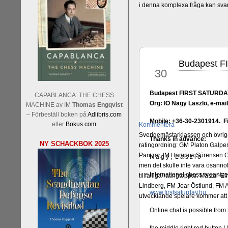
i denna komplexa fråga kan sva
Budapest F
sep
30
Budapest FIRST SATURDAY I
CAPABLANCA: THE CHESS
Org: IO Nagy Laszlo, e-mai
MACHINE av IM
Thomas Engqvist
– Förbeställ boken på
Adlibris.com
Mobile: +36-30-2301914. Fir
eller
Bokus.com
Kommentera
Sverigemästarklassen och övriga 
Thanks in advance:
NY SCHACKBOK 2025
ratingordning: GM Platon Galper
Pantzar, IM Hampus Sörensen GM
N a g y , L a s z l o
men det skulle inte vara osann
International chess organize
tillfälliga ratingtoppar. Mästar
Lindberg, FM Joar Östlund, FM A
www.firstsaturday.hu
utvecklande spelare kommer att 
Online chat is possible from