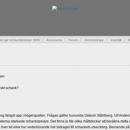
t ger schacklektioner 2026
Annonsera
Forum
Omröstningar
Innehåll
R
ten
skt schack?
g längst upp i högerspalten. Frågan gäller huvuvida Gideon Ståhlberg, Ulf Andersso
erna starkaste schackspelare. Det finns ju lite olika måttstockar att beräkna detta
d över tid eller hur vederbörande har bidraget till schackets utveckling. Beroende på