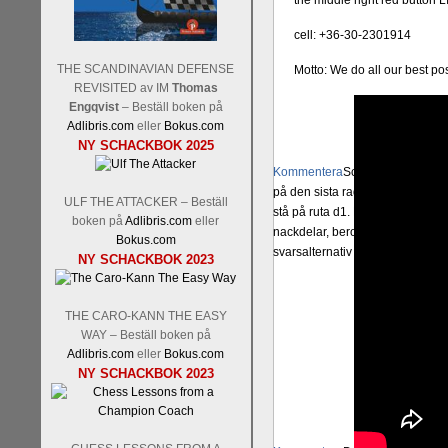
the middle right red button 
cell: +36-30-2301914
THE SCANDINAVIAN DEFENSE
Motto: We do all our best po
REVISITED av IM
Thomas
Engqvist
– Beställ boken på
Adlibris.com
eller
Bokus.com
NY SCHACKBOK 2025
Kommentera
Schacksnack har in
på den sista raden, eller om du 
ULF THE ATTACKER – Beställ
stå på ruta d1. Det förstnämnda a
boken på
Adlibris.com
eller
nackdelar, beroende på hur man 
Bokus.com
svarsalternativ 1 eller 2 i höger
NY SCHACKBOK 2023
THE CARO-KANN THE EASY
WAY – Beställ boken på
Adlibris.com
eller
Bokus.com
NY SCHACKBOK 2023