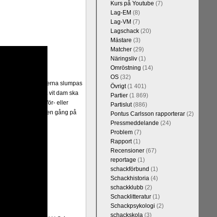
Kurs på Youtube
(7)
Lag-EM
(8)
Lag-VM
(7)
Lagschack
(20)
Mästare
(3)
Matcher
(29)
Näringsliv
(1)
Omröstning
(14)
OS
(32)
er Random, där pjäserna slumpas
Övrigt
(1 401)
and är bestämt att vit dam ska
Partier
(1 869)
alternativet har för- eller
Partislut
(886)
 varianter. Rösta en gång på
Pontus Carlsson rapporterar
(2)
Pressmeddelande
(24)
Problem
(7)
Rapport
(1)
Recensioner
(67)
reportage
(1)
schackförbund
(1)
Schackhistoria
(4)
schackklubb
(2)
Schacklitteratur
(1)
Schackpsykologi
(2)
schackskola
(3)