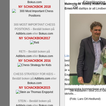
Föreläsning
Bokus.com
sep
Malmstig-IM Tommy Andersson
29
NY SCHACKBOK 2018
Ernst.
Mitt stalltips är att Lindbe
300 MOST IMPORTANT CHESS
POSITIONS – Beställ boken på
Adlibris.com
eller
Bokus.com
NY SCHACKBOK2017
RETI – Beställ boken på
Läs de 8 kommentarerna
En sve
Adlibris.com
eller
Bokus.com
NY SCHACKBOK 2016
bedrifter i schackvärlden. Glenn 
årtiondena alltmer betraktats so
är annars spel, vetenskap eller
CHESS STRATEGY FOR KIDS –
Engqvist arbetat med boken i ur o
Beställ boken på
Adlibris.com
eller
djupintervjuer med
Okpu
och
En
Bokus.com
flesta aldrig har sett tidigare. B
NY SCHACKBOK2015
pedagogiska kommentarer och de 
SM-mästaren i blixt 2015 G
skrivits....
(Foto: Lars OA Hedlund)
STEIN – Beställ boken på
Adlibris.com
eller
Bokus.com