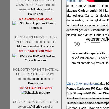
CHESS LESSONS FROM A
Kommentera
Den sjunde upplagan
CHAMPION COACH – Beställ
spelas med 12 deltagare istället 
boken på
Adlibris.com
eller
Magnus Carlsen-Anish Giri, 
Bokus.com
Mamedjarov.
Carlsen är givetvis
NY SCHACKBOK 2022
dagar sedan, på blodigt allvar.
förödmjukande skriverier i norsk
det nämligen den sistnämnda spe
ett steg i rätt riktning. Chris Bird
300 MOST IMPORTANT CHESS
Veteranträff
sep
EXERCISES – Beställ boken på
30
Adlibris.com
eller
Bokus.com
NY SCHACKBOK 2020
Veteranträffen spelas i Alin
också välkomna! Nu är det 
bra att anmäla sig fram till 
300 MOST IMPORTANT TACTICAL
CHESS POSITIONS – Beställ
boken på
Adlibris.com
eller
Bokus.com
Läs de 3 kommentarerna
Idag bö
NY SCHACKBOK2019
Pontus Carlsson, FM Kaan Küc
Erik Blomqvist-IM Michael Wied
Kücüksan kan absolut inte räkna
SCHACKETS MÄSTARE – Beställ
Tikkanen inte är med och kämpa
boken på
Adlibris.com
eller
GM-status, och Tikkanen är säkert