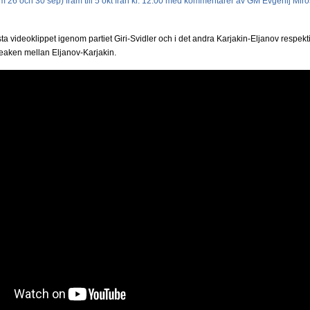
m 26 och 30 sep) fram till 5 okt från kl. 12.00 med kommentarer av GM Evgenij Mir
ta videoklippet igenom partiet Giri-Svidler och i det andra Karjakin-Eljanov respektiv
reaken mellan Eljanov-Karjakin.