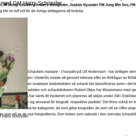
 med GM Harry Schüssler
, IM Bengt Lindberg-Anders Wengholm, Joakim Nyander-FM Jung Min Seo, 
rg blir en tuff nöt för de övriga deltagarna att knäcka.
nsk schackbok -
Schackets mästare - I huvudet på Ulf Andersson
- har äntligen skr
Ek på Sportförlaget i Västerås visade ett genuint intresse efter en förfrågan av förf
m en sport med den snabbare betänketiden så schack bör klassificeras även i det f
 konst. Frilansjournalisten och schackälskaren Robert Okpu har tillsammans med s
ch skur och den har sänts till tryckeriet och planeras att säljas under SM i Eskilstu
gqvist
som var för sig ansvarat för biografi- respektive partidel. Det finns också en 
oken bör alltså tilltala tre kategorier, de som gillar biografier, de som vill se Uffes 
som vill se de nya fotografierna. Den boken som saknats i den svenska schacklitte
M Harry Schüssler