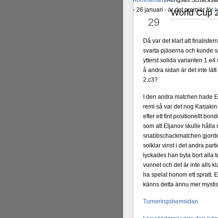
Kommentera
Alingsås Schacksäll
- 26 januari - är det premiär för
t
World Cup 2
sep
29
Då var det klart att finalist
svarta pjäserna och kunde se
ytterst solida varianten 1.
å andra sidan är det inte lät
2.c3?
I den andra matchen hade Elj
remi så var det nog Karjakin
efter ett fint positionellt bo
som att Eljanov skulle hålla 
snabbschackmatchen gjorde E
solklar vinst i det andra pa
lyckades han byta bort alla t
vunnet och det är inte alls 
ha spelat honom ett spratt. 
känns detta ännu mer mystisk
Turneringshemsidan