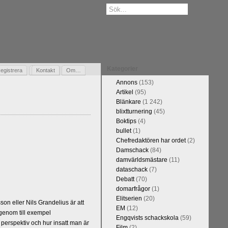
Kategorier
egistrera
Gästbok
Kontakt
Om…
Annons
(153)
Artikel
(95)
Blänkare
(1 242)
blixtturnering
(45)
Boktips
(4)
bullet
(1)
Chefredaktören har ordet
(2)
Damschack
(84)
damvärldsmästare
(11)
dataschack
(7)
Debatt
(70)
domarfrågor
(1)
Elitserien
(20)
n eller Nils Grandelius är att
EM
(12)
 genom till exempel
Engqvists schackskola
(59)
 perspektiv och hur insatt man är
Film
(2)