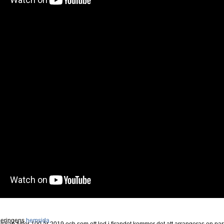
 genom tiderna starkaste spelare, Ex-världsmästaren Vladimir Kramnik, 43 år, har 
at sin professionella karriär. Bakgrunden är att han tycker han uppnått allt som 
a schack för barn. Han nämner att det han varit med om som schackspelare varit ovär
riär och upplevt milstolpen i schackhistorien när han besegrade Kasparov år 2000,
nöjda över alla de partierna han producerat ända fram tills nu och önska honom ly
rneringens
hemsida.