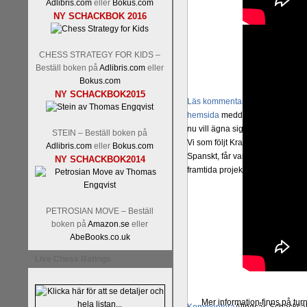
Adlibris.com
eller
Bokus.com
NY SCHACKBOK 2016
CHESS STRATEGY FOR KIDS –
Beställ boken på
Adlibris.com
eller
Bokus.com
NY SCHACKBOK2015
Läs kommentaren
En av världens
hemsida
meddelat att han avslut
nu vill ägna sig åt att undervis
STEIN – Beställ boken på
Vi som följt Kramniks schackkar
Adlibris.com
eller
Bokus.com
Spanskt, får vara tacksamma och 
NY SCHACKBOK2014
framtida projekt.
PETROSIAN MOVE – Beställ
boken på
Amazon.se
eller
AbeBooks.co.uk
Live Chess Ratings
Mer information finns på tu