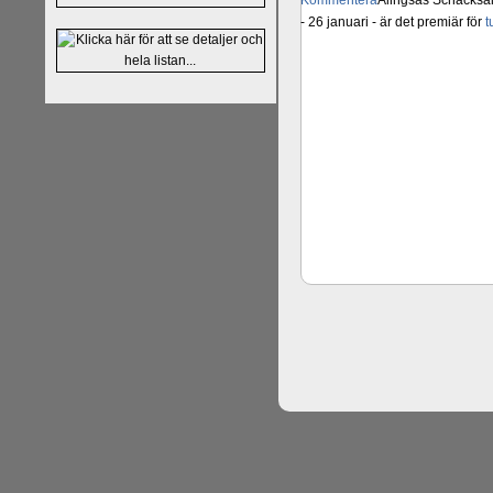
Kommentera
Alingsås Schacksäll
- 26 januari - är det premiär för
t