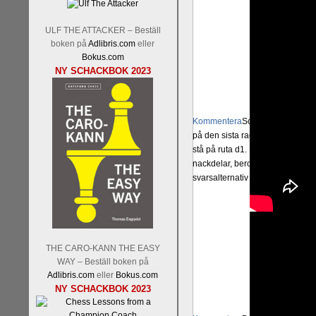
ULF THE ATTACKER – Beställ
boken på
Adlibris.com
eller
Bokus.com
NY SCHACKBOK 2023
Kommentera
Schacksnack har in
på den sista raden, eller om du 
stå på ruta d1. Det förstnämnda a
nackdelar, beroende på hur man 
svarsalternativ 1 eller 2 i höger
THE CARO-KANN THE EASY
WAY – Beställ boken på
Adlibris.com
eller
Bokus.com
NY SCHACKBOK 2023