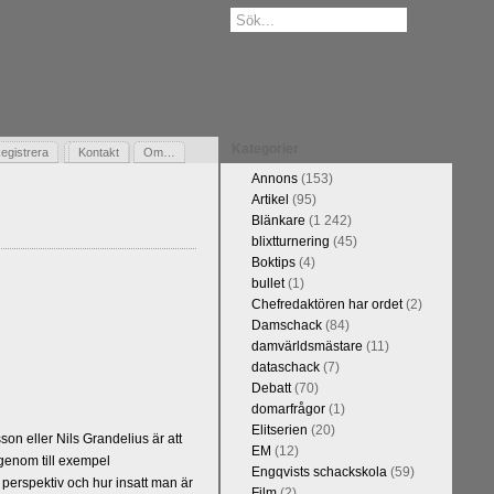
Kategorier
egistrera
Gästbok
Kontakt
Om…
Annons
(153)
Artikel
(95)
Blänkare
(1 242)
blixtturnering
(45)
Boktips
(4)
bullet
(1)
Chefredaktören har ordet
(2)
Damschack
(84)
damvärldsmästare
(11)
dataschack
(7)
Debatt
(70)
domarfrågor
(1)
Elitserien
(20)
n eller Nils Grandelius är att
EM
(12)
 genom till exempel
Engqvists schackskola
(59)
 perspektiv och hur insatt man är
Film
(2)