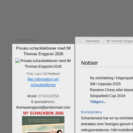
Erbjudanden
Startsidan
IM Thomas Engqvis
Privata schacklektioner med IM
Thomas Engqvist 2026
Notiser
Foto: Lars OA Hedlund
Ny omröstning i högerspal
Mer information om
SM i Uppsala 2025
schacklektioner
Random Chess eller klassi
Sinquefield Cup 2019
Mobil:
0730316558
E-postadress:
Tidigare...
thomasengqvist@protonmail.com
Kommentera
NY SCHACKBOK 2026
Schacksnack har en ny omröstnin
betraktas som Sveriges genom tid
ratingprestationer, hårt motstån