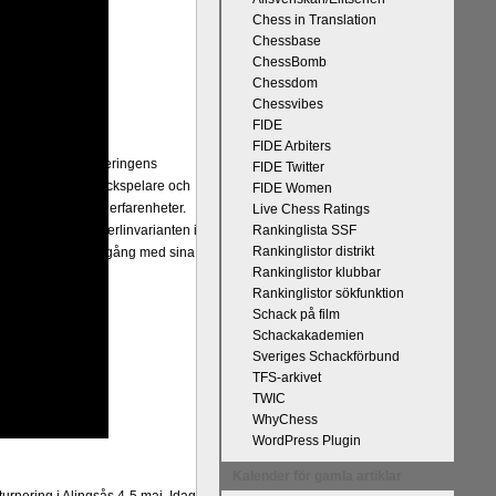
Chess in Translation
Chessbase
ChessBomb
Chessdom
Chessvibes
FIDE
FIDE Arbiters
på Tata Steel-turneringens
FIDE Twitter
kan uppnås som schackspelare och
FIDE Women
derliga mänskliga erfarenheter.
Live Chess Ratings
 med remivapnet Berlinvarianten i
Rankinglista SSF
Rankinglistor distrikt
cka till och all välgång med sina
Rankinglistor klubbar
Rankinglistor sökfunktion
Schack på film
Schackakademien
Sveriges Schackförbund
TFS-arkivet
TWIC
WhyChess
WordPress Plugin
Kalender för gamla artiklar