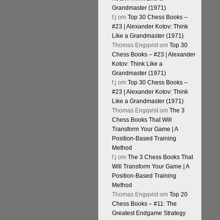
Grandmaster (1971)
f.j
om
Top 30 Chess Books –
#23 | Alexander Kotov: Think
Like a Grandmaster (1971)
Thomas Engqvist
om
Top 30
Chess Books – #23 | Alexander
Kotov: Think Like a
Grandmaster (1971)
f.j
om
Top 30 Chess Books –
#23 | Alexander Kotov: Think
Like a Grandmaster (1971)
Thomas Engqvist
om
The 3
Chess Books That Will
Transform Your Game | A
Position-Based Training
Method
f.j
om
The 3 Chess Books That
Will Transform Your Game | A
Position-Based Training
Method
Thomas Engqvist
om
Top 20
Chess Books – #11: The
Greatest Endgame Strategy