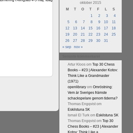
urnering i Alingsås 4-5 maj. Idag
oktober 2015
M
T
O
T
F
L
S
1
2
3
4
5
6
7
8
9
10
11
12
13
14
15
16
17
18
19
20
21
22
23
24
25
26
27
28
29
30
31
« sep
nov »
Senaste kommentarer
Artur Kloos
om
Top 30 Chess
Books – #23 | Alexander Kotov:
Think Like a Grandmaster
(1971)
openlibrary
om
Omröstning:
Vem är Sveriges främste
schackspelare genom tiderna?
Thomas Engqvist
om
Eskilstuna SK
Ismail El Turk
om
Eskilstuna SK
Thomas Engqvist
om
Top 30
Chess Books – #23 | Alexander
Kotov: Think Like a