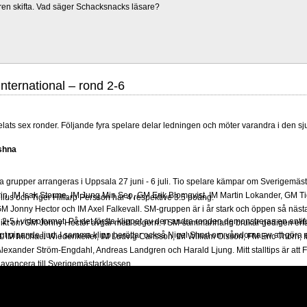
ren skifta. Vad säger Schacksnacks läsare?
International – rond 2-6
elats sex ronder. Följande fyra spelare delar ledningen och möter varandra i den s
shna
grupper arrangeras i Uppsala 27 juni - 6 juli. Tio spelare kämpar om Sverigemästa
in, IM Isak Storme, IM Jung Min Seo, GM Erik Blomqvist, IM Martin Lokander, GM Tig
us och Tiger Hillarp Persson har 4 respektive 3.5 poäng.
 Jonny Hector och IM Axel Falkevall. SM-gruppen är i år stark och öppen så näst
2-5 i videoformat. På det första klippet av den andra ronden demonstreras en ant
olikt om GM Jonny Hector avgår med segern. I SM-sammanhang brukar gedigen erf
ögt pipande ljud. I samma klipp berättar också Nigel Short om våndorna av att göra et
-Elit: IM Michael Wiedenkeller, IM Ludvig Carlsson, IM William Olsson, FM Eric Thör
lexander Ström-Engdahl, Andreas Landgren och Harald Ljung. Mitt stalltips är att F
avancera till Sverigemästarklassen.