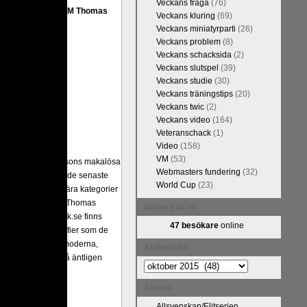
Veckans fråga
(76)
FM Tom Rydström-GM Thomas
Veckans kluring
(69)
Veckans miniatyrparti
(26)
Veckans problem
(8)
Veckans schacksida
(2)
Veckans slutspel
(39)
Veckans studie
(30)
Veckans träningstips
(20)
Veckans twic
(2)
Veckans video
(164)
Veteranschack
(1)
Video
(158)
VM
(53)
ivits om Ulf Anderssons makalösa
Webmasters fundering
(32)
attarna. Schack har de senaste
World Cup
(23)
acket. Andra populära kategorier
pråkläraren och IM Thomas
Online just nu
na 5 juli. På Schack.se finns
47 besökare
online
fotodel med fotografier som de
angreppspartier med moderna,
Artikelarkiv
raturen har alltså äntligen
Artikelarkiv
Ämnen
Allsvenskan/Elitserien