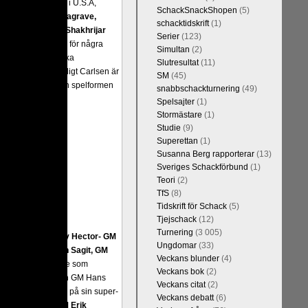
t är den starkaste i U.S.A,
SchackSnackShopen
(5)
Maxime Vachier-Lagrave,
schacktidskrift
(1)
h
Sergej Karjakin-Shakhrijar
Serier
(123)
ierna, som spelades för några
Simultan
(2)
smästare och undvika
Slutresultat
(11)
assiskt schack. Enligt Carlsen är
SM
(45)
 skulle ha lyft den spelformen
snabbschackturnering
(49)
Spelsajter
(1)
Stormästare
(1)
Studie
(9)
Superettan
(1)
Susanna Berg rapporterar
(13)
Sveriges Schackförbund
(1)
Teori
(2)
TfS
(8)
Tidskrift för Schack
(5)
Tjejschack
(12)
Turnering
(3 005)
a ronden:
GM Jonny Hector- GM
Ungdomar
(33)
ramling-IM Rauan Sagit, GM
Veckans blunder
(4)
 farlig uppstickare som
Veckans bok
(2)
 Nils Grandelius och GM Hans
Veckans citat
(2)
borde, med tanke på sin super-
Veckans debatt
(6)
Dan Cramling, FM Erik