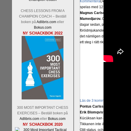
Kommentera
Den sjunde upplagan
spelas med 12 deltagare istället 
CHESS LESSONS FROM A
Magnus Carlsen-Anish Giri, 
CHAMPION COACH – Beställ
Mamedjarov.
Carlsen är givetvis
boken på
Adlibris.com
eller
dagar sedan, på blodigt allvar.
Bokus.com
förödmjukande skriverier i norsk
NY SCHACKBOK 2022
det nämligen den sistnämnda spe
ett steg i rätt riktning. Chris Bird
Läs de 3 kommentarerna
Idag bö
Pontus Carlsson, FM Kaan Küc
300 MOST IMPORTANT CHESS
Erik Blomqvist-IM Michael Wied
EXERCISES – Beställ boken på
Kücüksan kan absolut inte räkna
Adlibris.com
eller
Bokus.com
Tikkanen inte är med och kämpa
NY SCHACKBOK 2020
GM-status, och Tikkanen är säkert