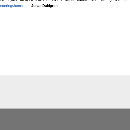
skap fyller 100 år 2019 och som ett led i firandet kommer det att arrangeras en part
urneringshemsidan.
Jonas Dahlgren