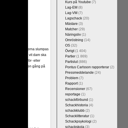
Kurs på Youtube
(7)
Lag-EM
(8)
Lag-VM
(7)
Lagschack
(20)
Mästare
(3)
Matcher
(29)
Näringsliv
(1)
Omröstning
(14)
OS
(32)
er Random, där pjäserna slumpas
Övrigt
(1 404)
and är bestämt att vit dam ska
Partier
(1 869)
alternativet har för- eller
Partislut
(886)
 varianter. Rösta en gång på
Pontus Carlsson rapporterar
(2)
Pressmeddelande
(24)
Problem
(7)
Rapport
(1)
Recensioner
(67)
reportage
(1)
schackförbund
(1)
Schackhistoria
(4)
schackklubb
(2)
Schacklitteratur
(1)
Schackpsykologi
(2)
schackskola
(3)