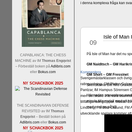
i denna komplexa fråga kan sva
Isle of Man 
okt
09
På Isle of Man har det nu sp
CAPABLANCA: THE CHESS
MACHINE av IM
Thomas Engqvist
GM Naiditsch – GM Harikri
– Förbeställ boken på
Adlibris.com
eller
Bokus.com
Kommentera
GM Short – GM Fressinet
Sverigemästarklassen och övriga 
NY SCHACKBOK 2025
ratingordning: GM Platon Galper
Svenskarna GM Nils Grandeli
Pantzar, IM Hampus Sörensen GM
Här nedan presenteras rond 
men det skulle inte vara osann
minsta lilla metall med ett h
tillfälliga ratingtoppar. Mästar
THE SCANDINAVIAN DEFENSE
med en dam på d2.
Lindberg, FM Joar Östlund, FM A
REVISITED av IM
Thomas
utvecklande spelare kommer att 
Engqvist
– Beställ boken på
Adlibris.com
eller
Bokus.com
NY SCHACKBOK 2025