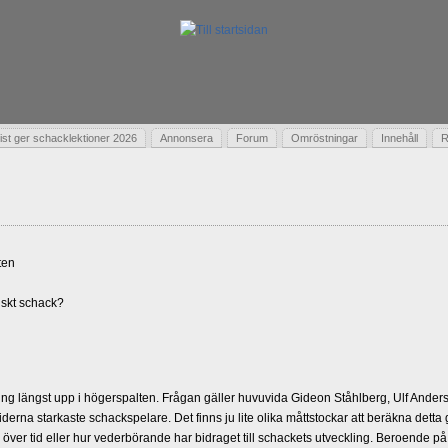
t ger schacklektioner 2026
Annonsera
Forum
Omröstningar
Innehåll
R
ten
skt schack?
g längst upp i högerspalten. Frågan gäller huvuvida Gideon Ståhlberg, Ulf Andersso
erna starkaste schackspelare. Det finns ju lite olika måttstockar att beräkna detta
d över tid eller hur vederbörande har bidraget till schackets utveckling. Beroende på