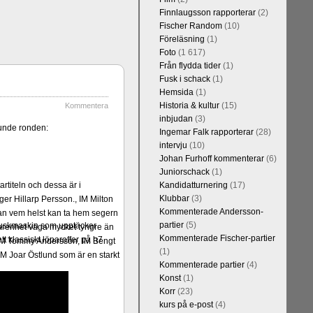
Finnlaugsson rapporterar
(2)
Fischer Random
(10)
Föreläsning
(1)
Foto
(1 617)
Från flydda tider
(1)
Fusk i schack
(1)
Hemsida
(1)
Historia & kultur
(15)
Kommentera
inbjudan
(3)
junde ronden:
Ingemar Falk rapporterar
(28)
intervju
(10)
Johan Furhoff kommenterar
(6)
Juniorschack
(1)
rtiteln och dessa är i
Kandidatturnering
(17)
Klubbar
(3)
er Hillarp Persson., IM Milton
Kommenterade Andersson-
an vem helst kan ta hem segern
partier
(5)
ifuskmaskin som upptäcker
arenhet väga mycket tyngre än
Kommenterade Fischer-partier
t klassiskt löparoffer på h7
n, IM Tommy Andersson, IM Bengt
(1)
M Joar Östlund som är en starkt
Kommenterade partier
(4)
Konst
(1)
Korr
(23)
kurs på e-post
(4)