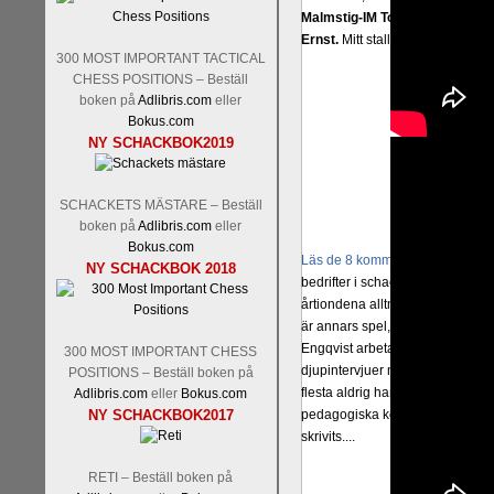
Malmstig-IM Tommy Andersson
Ernst.
Mitt stalltips är att Lindbe
300 MOST IMPORTANT TACTICAL
CHESS POSITIONS – Beställ
boken på
Adlibris.com
eller
Bokus.com
NY SCHACKBOK2019
SCHACKETS MÄSTARE – Beställ
boken på
Adlibris.com
eller
Bokus.com
Läs de 8 kommentarerna
En sve
NY SCHACKBOK 2018
bedrifter i schackvärlden. Glenn 
årtiondena alltmer betraktats so
är annars spel, vetenskap eller
Engqvist arbetat med boken i ur o
300 MOST IMPORTANT CHESS
djupintervjuer med
Okpu
och
En
POSITIONS – Beställ boken på
flesta aldrig har sett tidigare. B
Adlibris.com
eller
Bokus.com
pedagogiska kommentarer och de 
NY SCHACKBOK2017
skrivits....
RETI – Beställ boken på