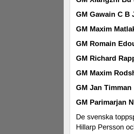
GM Gawain C B J
GM Maxim Matlak
GM Romain Edoua
GM Richard Rapp
GM Maxim Rodsht
GM Jan Timman (
GM Parimarjan Ne
De svenska topps
Hillarp Persson o