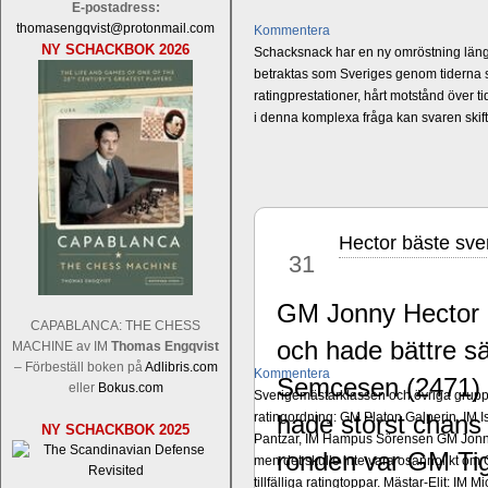
E-postadress:
thomasengqvist@protonmail.com
Kommentera
NY SCHACKBOK 2026
Schacksnack har en ny omröstning längst
betraktas som Sveriges genom tiderna st
ratingprestationer, hårt motstånd över t
i denna komplexa fråga kan svaren ski
Hector bäste sve
jul
31
GM Jonny Hector (
CAPABLANCA: THE CHESS
och hade bättre s
MACHINE av IM
Thomas Engqvist
– Förbeställ boken på
Adlibris.com
Kommentera
Semcesen (2471) 
eller
Bokus.com
Sverigemästarklassen och övriga grupper
ratingordning: GM Platon Galperin, IM I
hade störst chans 
NY SCHACKBOK 2025
Pantzar, IM Hampus Sörensen GM Jonny 
ronden var GM Tig
men det skulle inte vara osannolikt o
tillfälliga ratingtoppar. Mästar-Elit: 