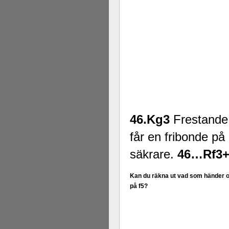
46.Kg3
Frestande
får en fribonde på
säkrare.
46…Rf3+
Kan du räkna ut vad som händer o
på f5?