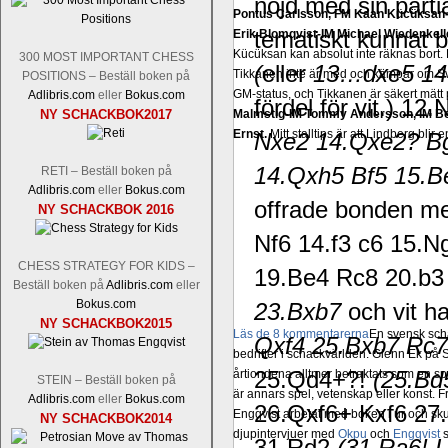
nöjd med sin parti
Pontus Carlsson, FM Kaan Kücüksan-G
tematiskt kunnat
Erik Blomqvist-IM Michael Wiedenkell
Kücüksan kan absolut inte räknas bort.
300 MOST IMPORTANT CHESS
(
eller
13…dxe5 14
Tikkanen inte är med och kämpar om Sv
POSITIONS – Beställ boken på
GM-status, och Tikkanen är säkert mätt p
Adlibris.com
eller
Bokus.com
fördel för vit.) 12
NY SCHACKBOK2017
Malmstig-IM Tommy Andersson, IM B
Ernst.
Mitt stalltips är att Lindberg blir 
Nxe2 14.Qxe2? 
14.Qxh5 Bf5 15.
RETI – Beställ boken på
Adlibris.com
eller
Bokus.com
offrade bonden med
NY SCHACKBOK 2016
Nf6 14.f3 c6 15.
CHESS STRATEGY FOR KIDS –
19.Be4 Rc8 20.b3
Beställ boken på
Adlibris.com
eller
Bokus.com
23.Bxb7
och vit h
NY SCHACKBOK2015
Läs de 8 kommentarerna
En svensk sch
Qxf4 25.Bxb7 Rc
bedrifter i schackvärlden. Glenn Ek på S
25.Qd4+?!
(25.Bd
årtiondena alltmer betraktats som en sp
STEIN – Beställ boken på
är annars spel, vetenskap eller konst.
Adlibris.com
eller
Bokus.com
26.Qxf6+ Kxf6 27
Engqvist arbetat med boken i ur och skur
NY SCHACKBOK2014
djupintervjuer med
Okpu
och
Engqvist
s
31.Rd2
(31.Ra6! 