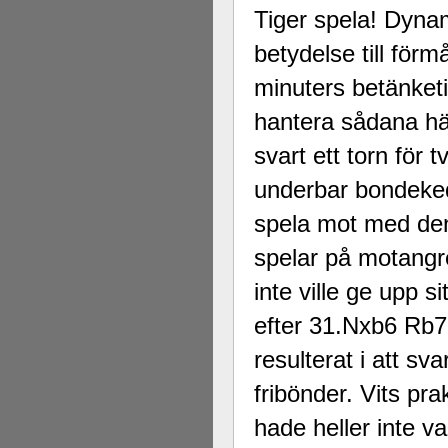
Tiger spela! Dyna
betydelse till förm
minuters betänketi
hantera sådana här
svart ett torn för
underbar bondeked
spela mot med den
spelar på motangr
inte ville ge upp si
efter 31.Nxb6 Rb7
resulterat i att sv
fribönder. Vits pra
hade heller inte v