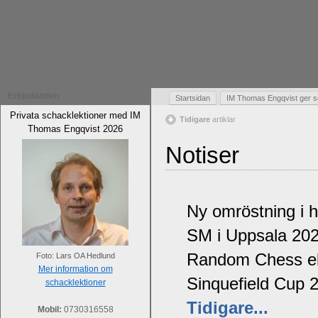
Erbjudanden
Startsidan
IM Thomas Engqvist ger s
Privata schacklektioner med IM
Tidigare
artiklar
Thomas Engqvist 2026
Notiser
Ny omröstning i 
SM i Uppsala 20
Random Chess ell
Foto: Lars OA Hedlund
Mer information om
Sinquefield Cup 
schacklektioner
Tidigare...
Mobil:
0730316558