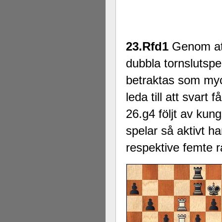
23.Rfd1
Genom att
dubbla tornslutsp
betraktas som my
leda till att svart
26.g4 följt av kun
spelar så aktivt h
respektive femte 