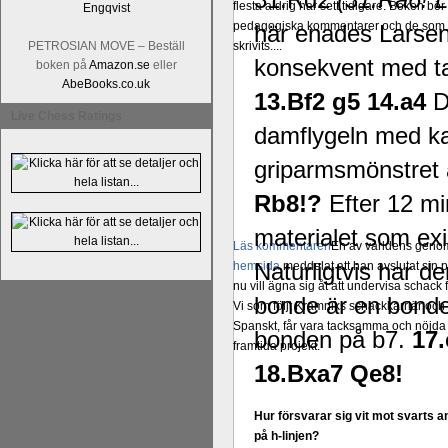
flesta aldrig har sett tidigare. Boken bör
pedagogiska kommentarer och de som vil
här enades Larse
PETROSIAN MOVE – Beställ
skrivits....
konsekvent med ta
boken på
Amazon.se
eller
AbeBooks.co.uk
13.Bf2 g5 14.a4
D
Live Chess Ratings
damflygeln med kan
griparmsmönstret 
Rb8!?
Efter 12 mi
materialet som ex
Läs kommentaren
En av världens genom 
Naturligtvis har d
hemsida
meddelat att han avslutat sin 
nu vill ägna sig åt att undervisa schac
bonde är en bonde t
Vi som följt Kramniks schackkarriär oc
Spanskt, får vara tacksamma och nöjda ö
bonden på b7.
17
framtida projekt.
18.Bxa7 Qe8!
Hur försvarar sig vit mot svarts 
på h-linjen?