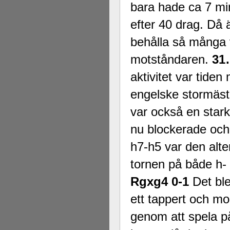
bara hade ca 7 minu
efter 40 drag. Då 
behålla så många v
motståndaren.
31
aktivitet var tide
engelske stormäs
var också en stark
nu blockerade och 
h7-h5 var den alter
tornen på både h- 
Rgxg4 0-1
Det ble
ett tappert och mo
genom att spela på 