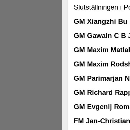
Slutställningen i P
GM Xiangzhi Bu 
GM Gawain C B J
GM Maxim Matlak
GM Maxim Rodsht
GM Parimarjan N
GM Richard Rapp
GM Evgenij Roma
FM Jan-Christian