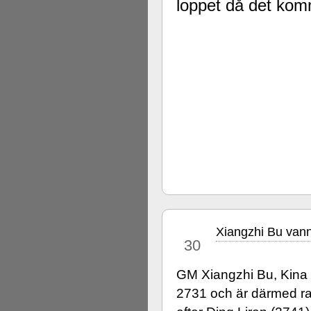
loppet då det kom
Xiangzhi Bu vann
jul
30
GM Xiangzhi Bu, Kina (
2731 och är därmed ran