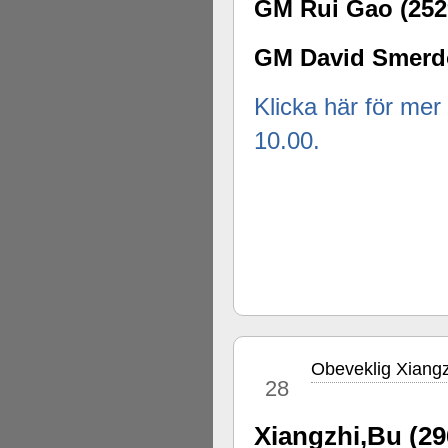
GM Rui Gao (252
GM David Smerdo
Klicka här för mer 
10.00.
Obeveklig Xiangz
jul
28
Xiangzhi,Bu (29