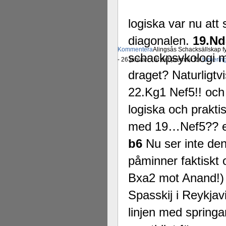
logiska var nu att 
diagonalen.
19.N
Kommentera
Alingsås Schacksällskap fyl
schackpsykologi m
- 26 januari - är det premiär för
turneri
draget? Naturligt
22.Kg1 Nef5!! och v
logiska och prakt
med 19…Nef5?? en
b6
Nu ser inte den
påminner faktiskt
Bxa2 mot Anand!) 
Spasskij i Reykjav
linjen med spring