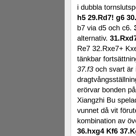
i dubbla tornslutsp
h5 29.Rd7! g6 3
b7 via d5 och c6.
alternativ.
31.Rxd
Re7 32.Rxe7+ Kxe7 
tänkbar fortsättn
37.f3
och svart är 
dragtvångsställnin
erörvar bonden p
Xiangzhi Bu spelad
vunnet då vit föru
kombination av öve
36.hxg4 Kf6 37.K