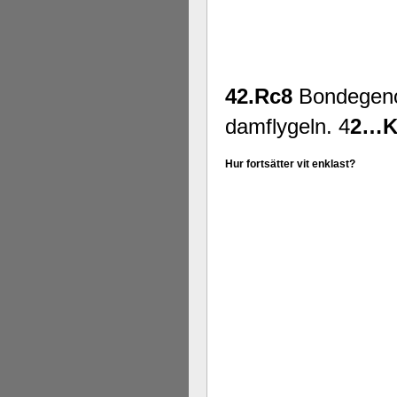
42.Rc8
Bondegeno
damflygeln. 4
2…Ke
Hur fortsätter vit enklast?