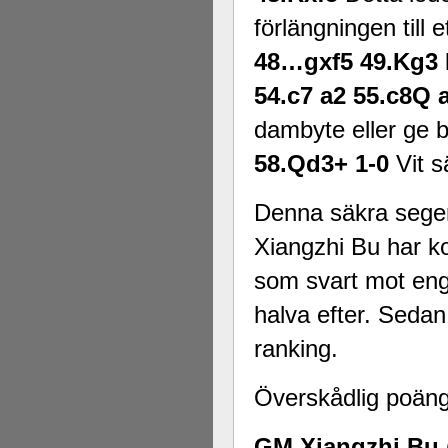
förlängningen till 
48…gxf5 49.Kg3 K
54.c7 a2 55.c8Q
dambyte eller ge
58.Qd3+ 1-0
Vit 
Denna säkra seger
Xiangzhi Bu har ko
som svart mot en
halva efter. Sedan
ranking.
Överskådlig poängs
GM Xiangzhi Bu 