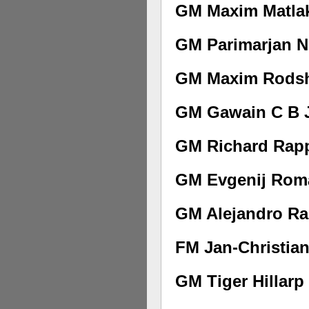
GM Maxim Matlak
GM Parimarjan Ne
GM Maxim Rodsht
GM Gawain C B J
GM Richard Rapp
GM Evgenij Roma
GM Alejandro Ra
FM Jan-Christian
GM Tiger Hillarp