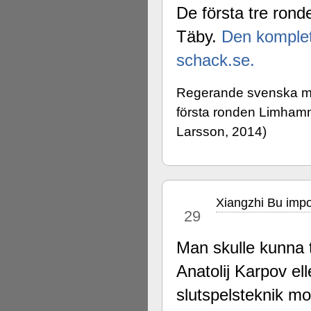
De första tre ron
Täby.
Den komplett
schack.se.
Regerande svenska mäs
första ronden Limham
Larsson, 2014)
Xiangzhi Bu impo
jul
29
Man skulle kunna t
Anatolij Karpov el
slutspelsteknik mo