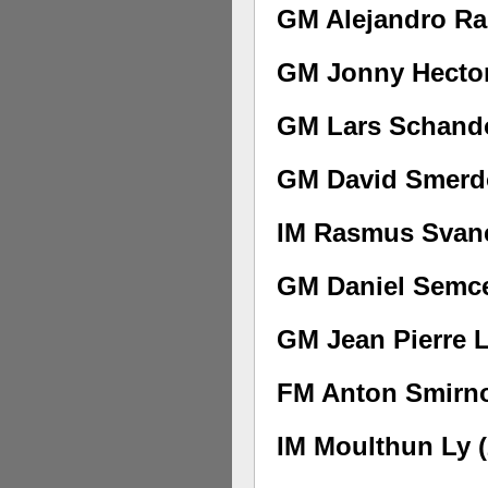
GM Alejandro Ra
GM Jonny Hector
GM Lars Schando
GM David Smerdo
IM Rasmus Svane
GM Daniel Semce
GM Jean Pierre L
FM Anton Smirno
IM Moulthun Ly (