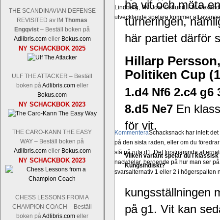
ha vit och möta en
Lindberg, FM Joar Östlund, FM Alexande
THE SCANDINAVIAN DEFENSE
utvecklande spelare kommer att avancer
turneringen, näml
REVISITED av IM
Thomas
Engqvist
– Beställ boken på
här partiet därför 
Adlibris.com
eller
Bokus.com
NY SCHACKBOK 2025
Hillarp Persson
Politiken Cup (1
ULF THE ATTACKER – Beställ
boken på
Adlibris.com
eller
1.d4 Nf6 2.c4 g6 
Bokus.com
NY SCHACKBOK 2023
8.d5 Ne7
En klass
för vit.
THE CARO-KANN THE EASY
Kommentera
Schacksnack har inlett de
WAY – Beställ boken på
på den sista raden, eller om du föredra
Adlibris.com
eller
Bokus.com
stå på ruta d1. Det förstnämnda alternati
Vilken variant spelar du i klassisk
NY SCHACKBOK 2023
nackdelar, beroende på hur man ser på
Kungsindiskt?
svarsalternativ 1 eller 2 i högerspalten
kungsställningen m
CHESS LESSONS FROM A
på g1. Vit kan sed
CHAMPION COACH – Beställ
boken på
Adlibris.com
eller