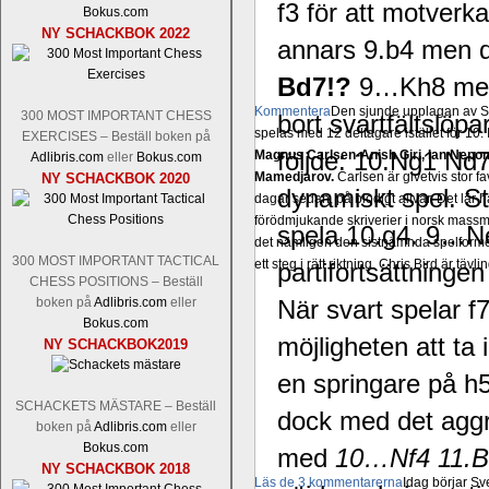
f3 för att motverk
Bokus.com
NY SCHACKBOK 2022
annars 9.b4 men de
Bd7!?
9…Kh8 med 
Kommentera
Den sjunde upplagan av Sinq
300 MOST IMPORTANT CHESS
bort svartfältslöp
spelas med 12 deltagare istället för 10.
EXERCISES – Beställ boken på
följde: 10.Ng1 Nd
Magnus Carlsen-Anish Giri, Ian Nep
Adlibris.com
eller
Bokus.com
Mamedjarov.
Carlsen är givetvis stor f
NY SCHACKBOK 2020
dynamiskt spel. S
dagar sedan, på blodigt allvar. Det lä
förödmjukande skriverier i norsk massme
spela 10.g4. 9…Ne8
det nämligen den sistnämnda spelformen 
300 MOST IMPORTANT TACTICAL
ett steg i rätt riktning. Chris Bird är tävl
partifortsättningen
CHESS POSITIONS – Beställ
boken på
Adlibris.com
eller
När svart spelar f7
Bokus.com
möjligheten att t
NY SCHACKBOK2019
en springare på h
SCHACKETS MÄSTARE – Beställ
dock med det agg
boken på
Adlibris.com
eller
Bokus.com
med
10…Nf4 11.Bf
NY SCHACKBOK 2018
Läs de 3 kommentarerna
Idag börjar Sv