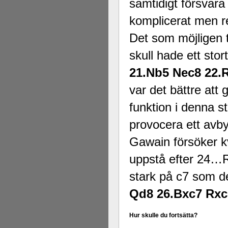
samtidigt försvara
komplicerat men re
Det som möjligen ta
skull hade ett sto
21.Nb5 Nec8 22.
var det bättre att
funktion i denna st
provocera ett avb
Gawain försöker k
uppstå efter 24…R
stark på c7 som d
Qd8 26.Bxc7 Rxc
Hur skulle du fortsätta?