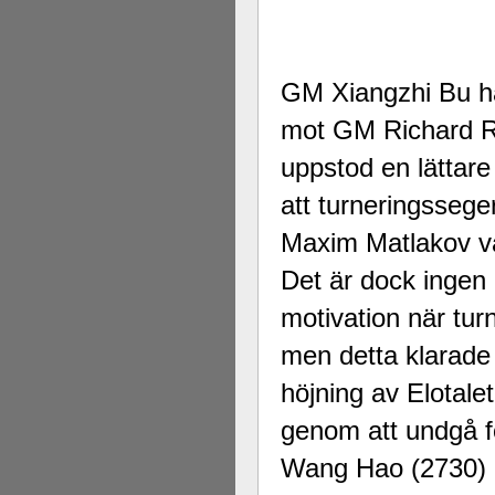
GM Xiangzhi Bu had
mot GM Richard Ra
uppstod en lättare
att turneringssege
Maxim Matlakov val
Det är dock ingen 
motivation när tu
men detta klarade 
höjning av Elotalet
genom att undgå fö
Wang Hao (2730) p