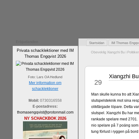
Erbjudanden
Startsidan
IM Thomas Engqvis
Privata schacklektioner med IM
Obeveklig Xiangzhi Bu i Politik
Thomas Engqvist 2026
Xiangzhi Bu 
jul
Foto: Lars OA Hedlund
29
Mer information om
schacklektioner
Man skulle kunna tro att Xia
Mobil:
0730316558
slutspelsteknik mot sina re
E-postadress:
olikfärgade löpare. Detta var
thomasengqvist@protonmail.com
slutspel. Xiangzhi Bu har m
NY SCHACKBOK 2026
rankade spelare med 2701. P
nio spelare på 7 poäng som
tung förlust i ryggen på bord