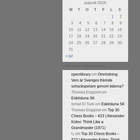
augusti 2026
M
T
O
T
F
L
S
1
2
3
4
5
6
7
8
9
10
11
12
13
14
15
16
17
18
19
20
21
22
23
24
25
26
27
28
29
30
31
« jul
Senaste kommentarer
openlibrary
om
Omröstning:
Vem är Sveriges främste
schackspelare genom tiderna?
Thomas Engqvist
om
Eskilstuna SK
Ismail El Turk
om
Eskilstuna SK
Thomas Engqvist
om
Top 30
Chess Books – #23 | Alexander
Kotov: Think Like a
Grandmaster (1971)
f.j
om
Top 30 Chess Books –
#23 | Alexander Kotov: Think