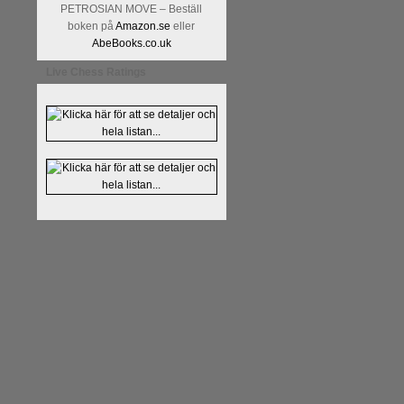
PETROSIAN MOVE – Beställ
boken på
Amazon.se
eller
AbeBooks.co.uk
Live Chess Ratings