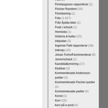
Finnlaugsson rapporterar
(2)
Fischer Random
(10)
Föreläsning
(1)
Foto
(1 617)
Från flydda tider
(1)
Fusk i schack
(1)
Hemsida
(1)
Historia & kultur
(15)
inbjudan
(3)
Ingemar Falk rapporterar
(28)
intervju
(10)
Johan Furhoff kommenterar
(6)
Juniorschack
(1)
Kandidatturnering
(17)
Klubbar
(3)
Kommenterade Andersson-
partier
(5)
Kommenterade Fischer-partier
(1)
Kommenterade partier
(4)
Konst
(1)
Korr
(23)
kurs på e-post
(4)