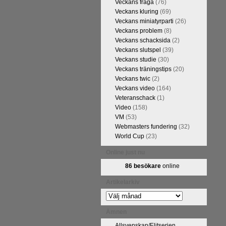
Veckans fråga
(76)
Veckans kluring
(69)
Veckans miniatyrparti
(26)
Veckans problem
(8)
Veckans schacksida
(2)
Veckans slutspel
(39)
Veckans studie
(30)
Veckans träningstips
(20)
Veckans twic
(2)
Veckans video
(164)
Veteranschack
(1)
Video
(158)
VM
(53)
Webmasters fundering
(32)
World Cup
(23)
Online just nu
86 besökare
online
Artikelarkiv
Artikelarkiv
Ämnen
Allsvenskan/Elitserien