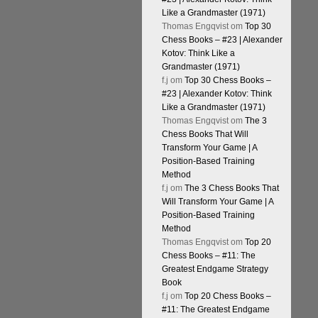
Like a Grandmaster (1971)
Thomas Engqvist
om
Top 30
Chess Books – #23 | Alexander
Kotov: Think Like a
Grandmaster (1971)
f.j
om
Top 30 Chess Books –
#23 | Alexander Kotov: Think
Like a Grandmaster (1971)
Thomas Engqvist
om
The 3
Chess Books That Will
Transform Your Game | A
Position-Based Training
Method
f.j
om
The 3 Chess Books That
Will Transform Your Game | A
Position-Based Training
Method
Thomas Engqvist
om
Top 20
Chess Books – #11: The
Greatest Endgame Strategy
Book
f.j
om
Top 20 Chess Books –
#11: The Greatest Endgame