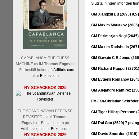
Slutställningen inför den tio
GM Xiangzhi Bu (2693) 8,5
GM Maxim Matlakov (2685)
GM Parimarjan Negi (2645)
GM Maxim Rodshtein (2671
GM Gawain C B Jones (266
CAPABLANCA: THE CHESS
MACHINE av IM
Thomas Engqvist
GM Richard Rapport (2701)
– Förbeställ boken på
Adlibris.com
eller
Bokus.com
GM Evgenij Romanov (2643
NY SCHACKBOK 2025
GM Alejandro Ramirez (258
FM Jan-Christian Schröder
THE SCANDINAVIAN DEFENSE
GM Tiger Hillarp Persson (
REVISITED av IM
Thomas
Engqvist
– Beställ boken på
GM Rui Gao (2529) 7 poäng
Adlibris.com
eller
Bokus.com
GM David Smerdon (2519) 
NY SCHACKBOK 2025