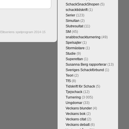
SchackSnackShopen
(5)
schacktidskrift
(1)
Serier
(123)
Simultan
(2)
Slutresultat
(11)
SM
(45)
Elitseriens spelprogram 2014-15
snabbschackturnering
(49)
Spelsajter
(1)
Stormästare
(1)
Studie
(9)
Superettan
(1)
Susanna Berg rapporterar
(13)
Sveriges Schackförbund
(1)
Teori
(2)
TfS
(8)
Tidskrift för Schack
(5)
Tjejschack
(12)
Turnering
(3 005)
Ungdomar
(33)
Veckans blunder
(4)
Veckans bok
(2)
Veckans citat
(2)
Veckans debatt
(6)