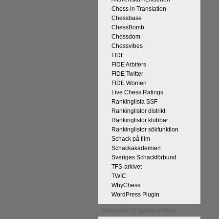
Chess in Translation
Chessbase
ChessBomb
Chessdom
Chessvibes
FIDE
FIDE Arbiters
FIDE Twitter
FIDE Women
Live Chess Ratings
Rankinglista SSF
Rankinglistor distrikt
Rankinglistor klubbar
Rankinglistor sökfunktion
Schack på film
Schackakademien
Sveriges Schackförbund
TFS-arkivet
TWIC
WhyChess
WordPress Plugin
Kalender för gamla artiklar