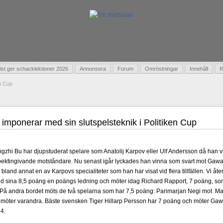
t ger schacklektioner 2026
Annonsera
Forum
Omröstningar
Innehåll
R
en Cup
imponerar med sin slutspelsteknik i Politiken Cup
ngzhi Bu har djupstuderat spelare som Anatolij Karpov eller Ulf Andersson då han v
spektingivande motståndare. Nu senast igår lyckades han vinna som svart mot Gawa
 bland annat en av Karpovs specialiteter som han har visat vid flera tillfällen. Vi åte
ed sina 8,5 poäng en poängs ledning och möter idag Richard Rapport, 7 poäng, so
å andra bordet möts de två spelarna som har 7,5 poäng: Parimarjan Negi mot Maxi
 möter varandra. Bäste svensken Tiger Hillarp Persson har 7 poäng och möter Ga
 4.