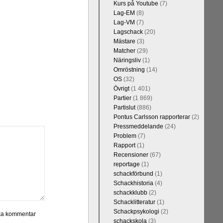
Kurs på Youtube
(7)
Lag-EM
(8)
Lag-VM
(7)
Lagschack
(20)
Mästare
(3)
Matcher
(29)
Näringsliv
(1)
Omröstning
(14)
OS
(32)
Övrigt
(1 401)
Partier
(1 869)
Partislut
(886)
Pontus Carlsson rapporterar
(2)
Pressmeddelande
(24)
Problem
(7)
Rapport
(1)
Recensioner
(67)
reportage
(1)
schackförbund
(1)
Schackhistoria
(4)
schackklubb
(2)
Schacklitteratur
(1)
Schackpsykologi
(2)
schackskola
(3)