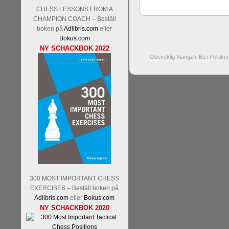
CHESS LESSONS FROM A
CHAMPION COACH – Beställ
boken på
Adlibris.com
eller
Bokus.com
NY SCHACKBOK 2022
Obeveklig Xiangzhi Bu i Politik
300 MOST IMPORTANT CHESS
EXERCISES – Beställ boken på
Adlibris.com
eller
Bokus.com
NY SCHACKBOK 2020