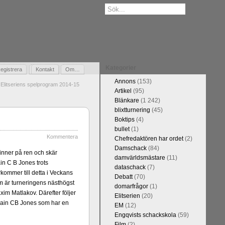
Kategorier
egistrera
Gästbok
Kontakt
Om…
Annons
(153)
Elitseriens spelprogram 2014-15
Artikel
(95)
Blänkare
(1 242)
blixtturnering
(45)
Boktips
(4)
bullet
(1)
Kommentera
Chefredaktören har ordet
(2)
Damschack
(84)
inner på ren och skär
damvärldsmästare
(11)
in C B Jones trots
dataschack
(7)
rkommer till detta i Veckans
Debatt
(70)
m är turneringens nästhögst
domarfrågor
(1)
m Matlakov. Därefter följer
Elitserien
(20)
wain CB Jones som har en
EM
(12)
Engqvists schackskola
(59)
Film
(2)