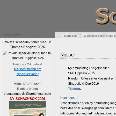
Erbjudanden
Startsidan
IM Thomas Engqvist ger s
Privata schacklektioner med IM
Thomas Engqvist 2026
Notiser
Foto: Lars OA Hedlund
Ny omröstning i högerspalten
Mer information om
SM i Uppsala 2025
schacklektioner
Random Chess eller klassiskt sc
Sinquefield Cup 2019
Mobil:
0730316558
E-postadress:
Tidigare...
thomasengqvist@protonmail.com
Kommentera
NY SCHACKBOK 2026
Schacksnack har en ny omröstning längst
betraktas som Sveriges genom tiderna st
ratingprestationer, hårt motstånd över t