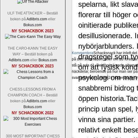
spelarna, likt slav
florerar till höge
ULF THE ATTACKER – Beställ
boken på
Adlibris.com
eller
oinitierade publik
Bokus.com
NY SCHACKBOK 2023
desillusionerade. I
nybörjarblunders. I
THE CARO-KANN THE EASY
Kommentera
Schacksnack har inlett de
WAY – Beställ boken på
dragsregel som tyv
på den sista raden, eller om du föredra
Adlibris.com
eller
Bokus.com
om att fysisk kond
stå på ruta d1. Det förstnämnda alternati
NY SCHACKBOK 2023
nackdelar, beroende på hur man ser på
psykologi om man i
svarsalternativ 1 eller 2 i högerspalten
snabbremi bidrog t
CHESS LESSONS FROM A
CHAMPION COACH – Beställ
öppen historia.Tac
boken på
Adlibris.com
eller
Bokus.com
princip utan spel
NY SCHACKBOK 2022
vinna sina partier
relativt enkelt be
300 MOST IMPORTANT CHESS