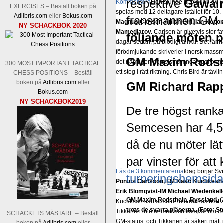
respektive
Gawain 
Kommentera
Den sjunde upplagan av Sinq
EXERCISES – Beställ boken på
spelas med 12 deltagare istället för 10.
Adlibris.com
eller
Bokus.com
fransmannen GM J
Magnus Carlsen-Anish Giri, Ian Nep
NY SCHACKBOK 2020
Mamedjarov.
Carlsen är givetvis stor f
följande möten 
dagar sedan, på blodigt allvar. Det lä
förödmjukande skriverier i norsk massme
GM Maxim Rodshte
det nämligen den sistnämnda spelformen 
300 MOST IMPORTANT TACTICAL
ett steg i rätt riktning. Chris Bird är tävl
CHESS POSITIONS – Beställ
boken på
Adlibris.com
eller
GM Richard Rapp
Bokus.com
NY SCHACKBOK2019
De tre högst rank
Semcesen har 4,5 
då de nu möter lät
par vinster för at
Läs de 3 kommentarerna
Idag börjar Sv
turneringshemsidan
Pontus Carlsson, FM Kaan Kücüksan-G
Erik Blomqvist-IM Michael Wiedenkell
GM Maxim Rodsthein, Ryssland, (26
Kücüksan kan absolut inte räknas bort.
trots de svarta pjäserna. (Foto: S
Tikkanen inte är med och kämpar om Sv
SCHACKETS MÄSTARE – Beställ
GM-status, och Tikkanen är säkert mätt p
boken på
Adlibris.com
eller