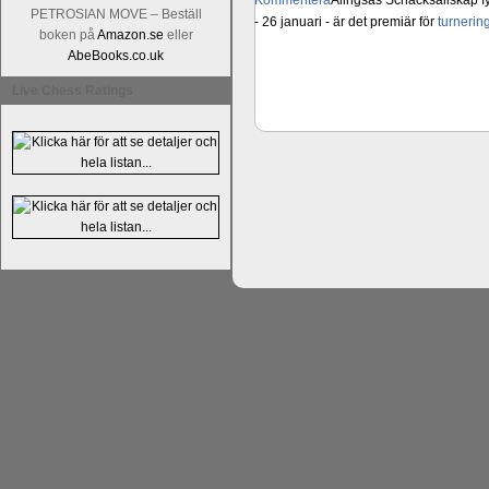
Kommentera
Alingsås Schacksällskap fyl
PETROSIAN MOVE – Beställ
- 26 januari - är det premiär för
turneri
boken på
Amazon.se
eller
AbeBooks.co.uk
Live Chess Ratings