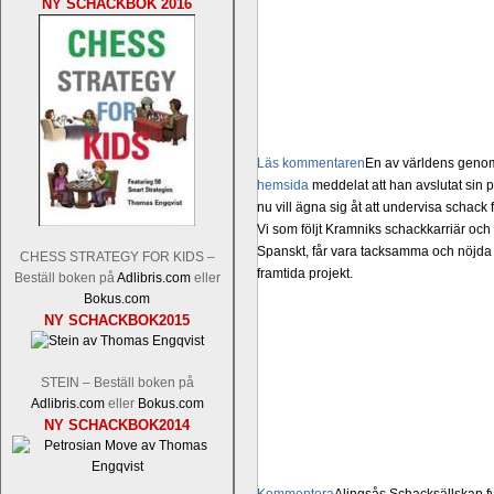
NY SCHACKBOK 2016
Läs kommentaren
En av världens genom 
hemsida
meddelat att han avslutat sin 
nu vill ägna sig åt att undervisa schac
Vi som följt Kramniks schackkarriär oc
Spanskt, får vara tacksamma och nöjda ö
CHESS STRATEGY FOR KIDS –
framtida projekt.
Beställ boken på
Adlibris.com
eller
Bokus.com
NY SCHACKBOK2015
STEIN – Beställ boken på
Adlibris.com
eller
Bokus.com
NY SCHACKBOK2014