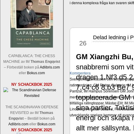
i denna komplexa fråga kan svaren ski
Delad ledning i P
jul
26
GM Xiangzhi Bu, 
CAPABLANCA: THE CHESS
MACHINE av IM
Thomas Engqvist
snabbremi som vit
– Förbeställ boken på
Adlibris.com
eller
Bokus.com
Kommentera
dragen 1.Nf3 d5 2
Sverigemästarklassen och övriga grupper
NY SCHACKBOK 2025
ratingordning: GM Platon Galperin, IM I
7.c4 c6 8.b3 Be7 
Pantzar, IM Hampus Sörensen GM Jonny 
topplacerade GM va
men det skulle inte vara osannolikt o
tillfälliga ratingtoppar. Mästar-Elit: 
sina partier. Taktis
THE SCANDINAVIAN DEFENSE
Lindberg, FM Joar Östlund, FM Alexande
REVISITED av IM
Thomas
utvecklande spelare kommer att avancer
energi och skapa m
Engqvist
– Beställ boken på
Adlibris.com
eller
Bokus.com
allt mer sällsynta. 
NY SCHACKBOK 2025