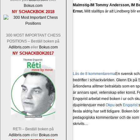
Malmstig-IM Tommy Andersson, IM B
Bokus.com
Ernst.
Mitt stalltips är att Lindberg blir 
NY SCHACKBOK 2018
300 MOST IMPORTANT CHESS
POSITIONS – Beställ boken på
Adlibris.com
eller
Bokus.com
NY SCHACKBOK2017
Läs de 8 kommentarerna
En svensk sch
bedrifter i schackvärlden. Glenn Ek på S
årtiondena alltmer betraktats som en sp
är annars spel, vetenskap eller konst.
Engqvist arbetat med boken i ur och skur
djupintervjuer med
Okpu
och
Engqvist
s
flesta aldrig har sett tidigare. Boken bör
pedagogiska kommentarer och de som vil
skrivits....
RETI – Beställ boken på
Adlibris.com
eller
Bokus.com