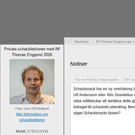
Erbjudanden
Startsidan
IM Thomas Engqvist ger s
Privata schacklektioner med IM
Thomas Engqvist 2026
Notiser
Ny omröstning i högerspalten
SM i U
Schacksnack har en ny omröstning lä
Ulf Andersson eller Nils Grandelius 
olika måttstockar att beräkna detta g
bidraget till schackets utveckling. B
Foto: Lars OA Hedlund
säger Schacksnacks läsare?
Mer information om
schacklektioner
Mobil:
0730316558