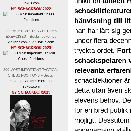
unika då
tanken m
Nakamura-Fabiano Caruana
och
S
Bokus.com
revanschera sig efter att inte ha tag
NY SCHACKBOK 2022
schacklitteratur
han dock göra denna gång om han int
norsk massmedia som inte riktigt förs
hänvisning till li
nämligen den sistnämnda spelformen so
han har lärt sig 
den spelformen ett steg i rätt riktning.
300 MOST IMPORTANT CHESS
EXERCISES – Beställ boken på
under flera decenn
Adlibris.com
eller
Bokus.com
NY SCHACKBOK 2020
tryckta ordet.
Fort
schackspelaren v
relevanta erfare
300 MOST IMPORTANT TACTICAL
CHESS POSITIONS – Beställ
schacklektioner är
boken på
Adlibris.com
eller
Bokus.com
Idag börjar Sverigemästarklassen si
detta utan även s
NY SCHACKBOK2019
ronden:
GM Jonny Hector- GM Pon
elevens behov. De
Hillarp Persson, GM Pia Cramling-I
och öppen så vem helst kan ta hem 
för en bred publik
längesedan vi hade ett sådant jämnt
kämpar om Sverigemästartiteln. Den 
möjligt. Dessutom 
status, och Tikkanen är säkert mätt på 
engagemang ställa
FM Erik Malmstig-IM Tommy Ander