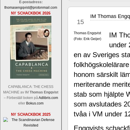
E-postadress:
thomasengqvist@protonmail.com
NY SCHACKBOK 2026
IM Thomas Engqv
apr
15
Thomas Engqvist
IM Tho
(Foto: Erik Geijer)
under 
Sverigemästarklassen och övriga gru
Sverigemästartiteln och dessa är i ra
en av Sveriges st
Martin Lokander, GM Tiger Hillarp Pe
folkhögskolelärar
SM-gruppen är i år stark och öppen s
Hector avgår med segern. I SM-samman
honom särskilt lä
Elit: IM Michael Wiedenkeller, IM
Lindberg, FM Joar Östlund, FM Alexa
meriterande merite
CAPABLANCA: THE CHESS
Östlund som är en starkt utvecklande
MACHINE av IM
Thomas Engqvist
stab som hjälpte 
– Förbeställ boken på
Adlibris.com
som avslutades 20
eller
Bokus.com
tvåa i VM under 1
NY SCHACKBOK 2025
Engqvists schackf