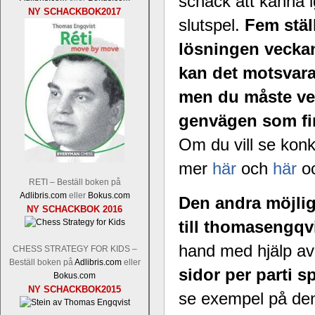
schack att känna 
NY SCHACKBOK2017
slutspel.
Fem stäl
lösningen veckan
kan det motsvar
men du måste vet
En av världens genom tiderna starka
Tata Steel-turneringens
genvägen som fin
hemsida
med
uppnått allt som kan uppnås som scha
Om du vill se kon
varit med om som schackspelare varit
milstolpen i schackhistorien när h
mer
här
och
här
o
tacksamma och nöjda över alla de par
RETI – Beställ boken på
sina framtida projekt.
Adlibris.com
eller
Bokus.com
Den andra möjligh
NY SCHACKBOK 2016
till thomasengqv
hand med hjälp av
CHESS STRATEGY FOR KIDS –
Beställ boken på
Adlibris.com
eller
sidor per parti
Bokus.com
NY SCHACKBOK2015
se exempel på de