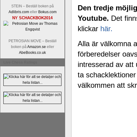
Alingsås Schacksällskap fyller 100
Den tredje möjli
STEIN – Beställ boken på
parturnering i Alingsås 4-5 maj. Idag -
Adlibris.com
eller
Bokus.com
Youtube.
Det finn
NY SCHACKBOK2014
klickar
här.
PETROSIAN MOVE – Beställ
Alla är välkomna at
boken på
Amazon.se
eller
förberedelser oavse
AbeBooks.co.uk
Live Chess Ratings
intresserad av att
ta schacklektioner 
välkommen att skr