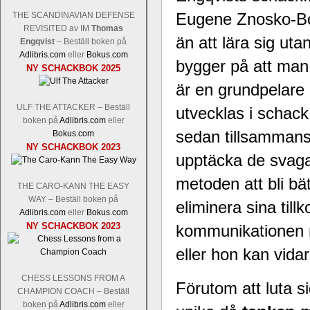
Eugene Znosko-Boro
THE SCANDINAVIAN DEFENSE
REVISITED av IM
Thomas
än att lära sig ut
Engqvist
– Beställ boken på
Adlibris.com
eller
Bokus.com
Schacksnack har inlett det nya året
bygger på att man
NY SCHACKBOK 2025
Random, där pjäserna slumpas på den
är en grundpelare 
talet och där det på förhand är bestämt
ökar i spelöppningsfasen, medan det 
ULF THE ATTACKER – Beställ
utvecklas i schack
att man måste kunna och förstå en
boken på
Adlibris.com
eller
högerspalten nedan.
sedan tillsammans 
Bokus.com
NY SCHACKBOK 2023
upptäcka de svaga 
metoden att bli bä
THE CARO-KANN THE EASY
WAY – Beställ boken på
eliminera sina til
Adlibris.com
eller
Bokus.com
NY SCHACKBOK 2023
kommunikationen me
eller hon kan vida
Den sjunde upplagan av Sinquefield Cu
CHESS LESSONS FROM A
den starkaste i U.S.A, spelas med 12
Förutom att luta s
CHAMPION COACH – Beställ
Levon Aronian-Maxime Vachier-Lag
boken på
Adlibris.com
eller